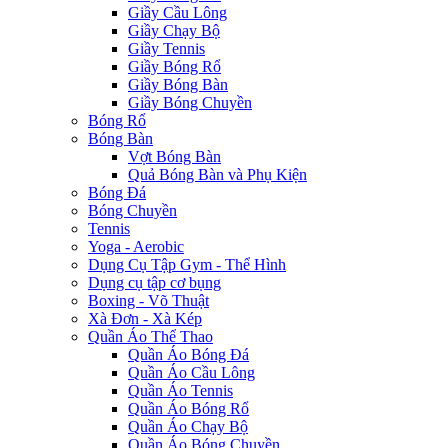
Giầy Cầu Lông
Giầy Chạy Bộ
Giầy Tennis
Giầy Bóng Rổ
Giầy Bóng Bàn
Giầy Bóng Chuyền
Bóng Rổ
Bóng Bàn
Vợt Bóng Bàn
Quả Bóng Bàn và Phụ Kiện
Bóng Đá
Bóng Chuyền
Tennis
Yoga - Aerobic
Dụng Cụ Tập Gym - Thể Hình
Dụng cụ tập cơ bụng
Boxing - Võ Thuật
Xà Đơn - Xà Kép
Quần Áo Thể Thao
Quần Áo Bóng Đá
Quần Áo Cầu Lông
Quần Áo Tennis
Quần Áo Bóng Rổ
Quần Áo Chạy Bộ
Quần Áo Bóng Chuyền