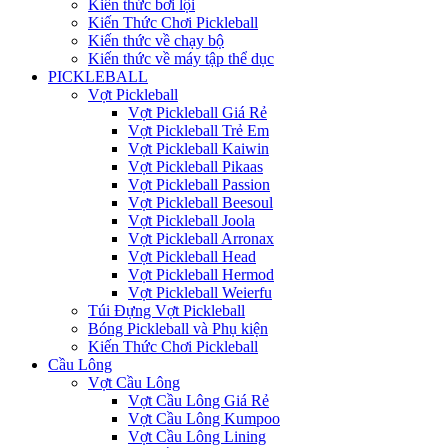
Kiến thức bơi lội
Kiến Thức Chơi Pickleball
Kiến thức về chạy bộ
Kiến thức về máy tập thể dục
PICKLEBALL
Vợt Pickleball
Vợt Pickleball Giá Rẻ
Vợt Pickleball Trẻ Em
Vợt Pickleball Kaiwin
Vợt Pickleball Pikaas
Vợt Pickleball Passion
Vợt Pickleball Beesoul
Vợt Pickleball Joola
Vợt Pickleball Arronax
Vợt Pickleball Head
Vợt Pickleball Hermod
Vợt Pickleball Weierfu
Túi Đựng Vợt Pickleball
Bóng Pickleball và Phụ kiện
Kiến Thức Chơi Pickleball
Cầu Lông
Vợt Cầu Lông
Vợt Cầu Lông Giá Rẻ
Vợt Cầu Lông Kumpoo
Vợt Cầu Lông Lining