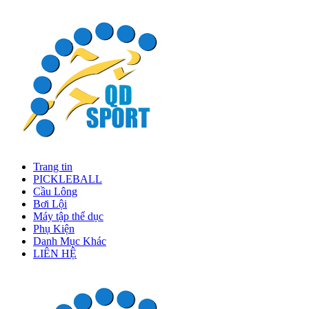
Trang tin
PICKLEBALL
Cầu Lông
Bơi Lội
Máy tập thể dục
Phụ Kiện
Danh Mục Khác
LIÊN HỆ