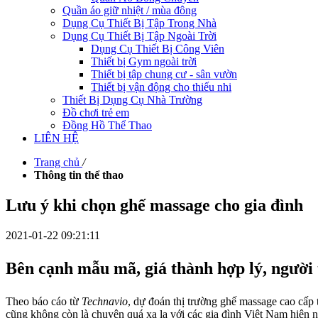
Quần áo giữ nhiệt / mùa đông
Dụng Cụ Thiết Bị Tập Trong Nhà
Dụng Cụ Thiết Bị Tập Ngoài Trời
Dụng Cụ Thiết Bị Công Viên
Thiết bị Gym ngoài trời
Thiết bị tập chung cư - sân vườn
Thiết bị vận động cho thiếu nhi
Thiết Bị Dụng Cụ Nhà Trường
Đồ chơi trẻ em
Đồng Hồ Thể Thao
LIÊN HỆ
Trang chủ
/
Thông tin thể thao
Lưu ý khi chọn ghế massage cho gia đình
2021-01-22 09:21:11
Bên cạnh mẫu mã, giá thành hợp lý, người t
Theo báo cáo từ
Technavio
, dự đoán thị trường ghế massage cao cấp 
cũng không còn là chuyện quá xa lạ với các gia đình Việt Nam hiện n