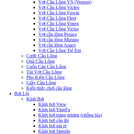
Vợt Cầu Lông VS (Venson)
Vợt Cầu Lông Vicleo
Vợt Cầu Lông Fuwin
Vợt Cầu Lông Fleet
Vợt Cầu Lông Yonex
Vợt Cầu Lông Victor
Vợt cầu lông Proace
Vợt cầu lông Mizuno
Vợt cầu lông Apacs
Vợt Cầu Lông Trẻ Em
Cước Cầu Lông
Quả Cầu Lông
Cuốn Cán Cầu Lông
Túi Vợt Cầu Lông
Phụ Kiện Cầu Lông
Giầy Cầu Lông
Kiến thức chơi cầu lông
Bơi Lội
Kính Bơi
Kính bơi View
Kính bơi YingFa
Kính bơi tráng gương (chống lóa)
Kính bơi cận thị
Kính bơi giá rẻ
Kính bơi Speedo