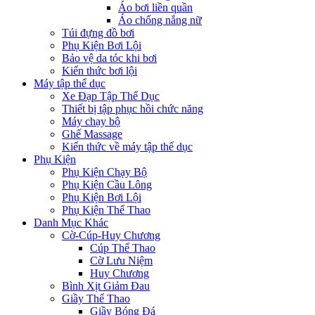
Áo bơi liền quần
Áo chống nắng nữ
Túi đựng đồ bơi
Phụ Kiện Bơi Lội
Bảo vệ da tóc khi bơi
Kiến thức bơi lội
Máy tập thể dục
Xe Đạp Tập Thể Dục
Thiết bị tập phục hồi chức năng
Máy chạy bộ
Ghế Massage
Kiến thức về máy tập thể dục
Phụ Kiện
Phụ Kiện Chạy Bộ
Phụ Kiện Cầu Lông
Phụ Kiện Bơi Lội
Phụ Kiện Thể Thao
Danh Mục Khác
Cờ-Cúp-Huy Chương
Cúp Thể Thao
Cờ Lưu Niệm
Huy Chương
Bình Xịt Giảm Đau
Giầy Thể Thao
Giầy Bóng Đá