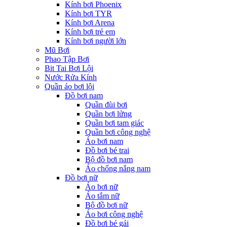
Kính bơi Phoenix
Kính bơi TYR
Kính bơi Arena
Kính bơi trẻ em
Kính bơi người lớn
Mũ Bơi
Phao Tập Bơi
Bit Tai Bơi Lội
Nước Rửa Kính
Quần áo bơi lội
Đồ bơi nam
Quần đùi bơi
Quần bơi lửng
Quần bơi tam giác
Quần bơi công nghệ
Áo bơi nam
Đồ bơi bé trai
Bộ đồ bơi nam
Áo chống nắng nam
Đồ bơi nữ
Áo bơi nữ
Áo tắm nữ
Bộ đồ bơi nữ
Áo bơi công nghệ
Đồ bơi bé gái