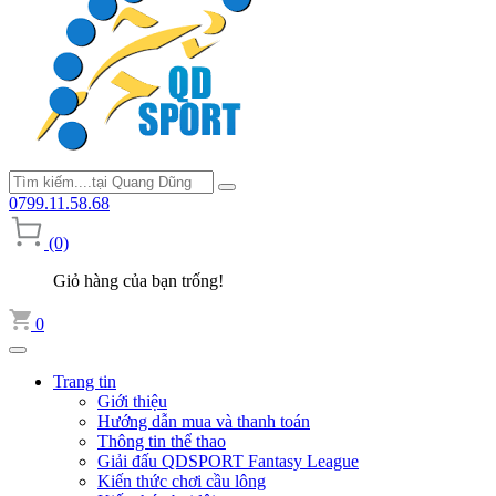
0799.11.58.68
(0)
Giỏ hàng của bạn trống!
0
Trang tin
Giới thiệu
Hướng dẫn mua và thanh toán
Thông tin thể thao
Giải đấu QDSPORT Fantasy League
Kiến thức chơi cầu lông