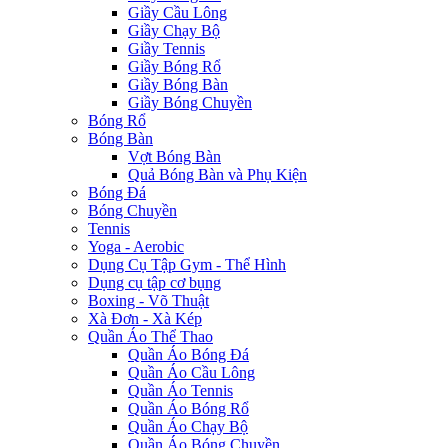
Giầy Cầu Lông
Giầy Chạy Bộ
Giầy Tennis
Giầy Bóng Rổ
Giầy Bóng Bàn
Giầy Bóng Chuyền
Bóng Rổ
Bóng Bàn
Vợt Bóng Bàn
Quả Bóng Bàn và Phụ Kiện
Bóng Đá
Bóng Chuyền
Tennis
Yoga - Aerobic
Dụng Cụ Tập Gym - Thể Hình
Dụng cụ tập cơ bụng
Boxing - Võ Thuật
Xà Đơn - Xà Kép
Quần Áo Thể Thao
Quần Áo Bóng Đá
Quần Áo Cầu Lông
Quần Áo Tennis
Quần Áo Bóng Rổ
Quần Áo Chạy Bộ
Quần Áo Bóng Chuyền