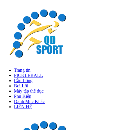
Trang tin
PICKLEBALL
Cầu Lông
Bơi Lội
Máy tập thể dục
Phụ Kiện
Danh Mục Khác
LIÊN HỆ