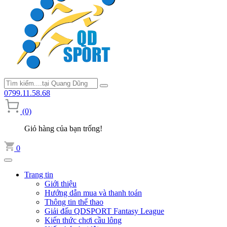
0799.11.58.68
(0)
Giỏ hàng của bạn trống!
0
Trang tin
Giới thiệu
Hướng dẫn mua và thanh toán
Thông tin thể thao
Giải đấu QDSPORT Fantasy League
Kiến thức chơi cầu lông