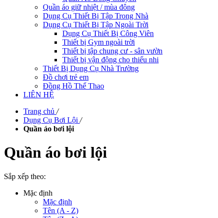
Quần áo giữ nhiệt / mùa đông
Dụng Cụ Thiết Bị Tập Trong Nhà
Dụng Cụ Thiết Bị Tập Ngoài Trời
Dụng Cụ Thiết Bị Công Viên
Thiết bị Gym ngoài trời
Thiết bị tập chung cư - sân vườn
Thiết bị vận động cho thiếu nhi
Thiết Bị Dụng Cụ Nhà Trường
Đồ chơi trẻ em
Đồng Hồ Thể Thao
LIÊN HỆ
Trang chủ
/
Dụng Cụ Bơi Lội
/
Quần áo bơi lội
Quần áo bơi lội
Sắp xếp theo:
Mặc định
Mặc định
Tên (A - Z)