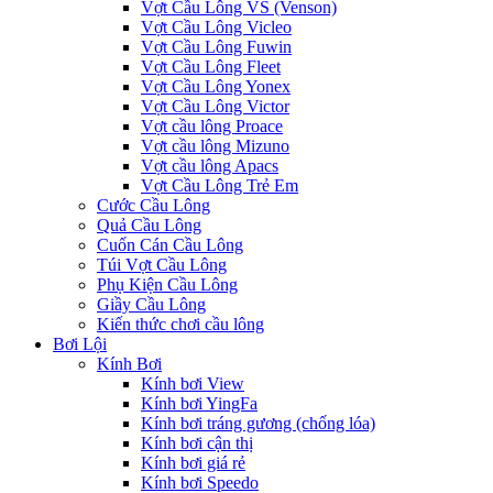
Vợt Cầu Lông VS (Venson)
Vợt Cầu Lông Vicleo
Vợt Cầu Lông Fuwin
Vợt Cầu Lông Fleet
Vợt Cầu Lông Yonex
Vợt Cầu Lông Victor
Vợt cầu lông Proace
Vợt cầu lông Mizuno
Vợt cầu lông Apacs
Vợt Cầu Lông Trẻ Em
Cước Cầu Lông
Quả Cầu Lông
Cuốn Cán Cầu Lông
Túi Vợt Cầu Lông
Phụ Kiện Cầu Lông
Giầy Cầu Lông
Kiến thức chơi cầu lông
Bơi Lội
Kính Bơi
Kính bơi View
Kính bơi YingFa
Kính bơi tráng gương (chống lóa)
Kính bơi cận thị
Kính bơi giá rẻ
Kính bơi Speedo