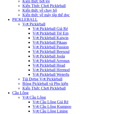
Kiến thức bơi lội
Kiến Thức Chơi Pickleball
Kiến thức về chạy bộ
Kiến thức về máy tập thể dục
PICKLEBALL
Vợt Pickleball
Vợt Pickleball Giá Rẻ
Vợt Pickleball Trẻ Em
Vợt Pickleball Kaiwin
Vợt Pickleball Pikaas
Vợt Pickleball Passion
Vợt Pickleball Beesoul
Vợt Pickleball Joola
Vợt Pickleball Arronax
Vợt Pickleball Head
Vợt Pickleball Hermod
Vợt Pickleball Weierfu
Túi Đựng Vợt Pickleball
Bóng Pickleball và Phụ kiện
Kiến Thức Chơi Pickleball
Cầu Lông
Vợt Cầu Lông
Vợt Cầu Lông Giá Rẻ
Vợt Cầu Lông Kumpoo
Vợt Cầu Lông Lining