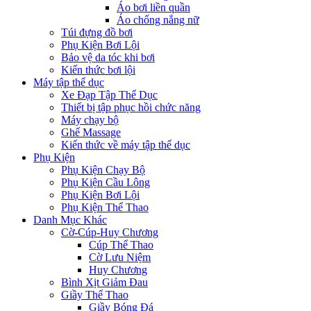
Áo bơi liền quần
Áo chống nắng nữ
Túi đựng đồ bơi
Phụ Kiện Bơi Lội
Bảo vệ da tóc khi bơi
Kiến thức bơi lội
Máy tập thể dục
Xe Đạp Tập Thể Dục
Thiết bị tập phục hồi chức năng
Máy chạy bộ
Ghế Massage
Kiến thức về máy tập thể dục
Phụ Kiện
Phụ Kiện Chạy Bộ
Phụ Kiện Cầu Lông
Phụ Kiện Bơi Lội
Phụ Kiện Thể Thao
Danh Mục Khác
Cờ-Cúp-Huy Chương
Cúp Thể Thao
Cờ Lưu Niệm
Huy Chương
Bình Xịt Giảm Đau
Giầy Thể Thao
Giầy Bóng Đá