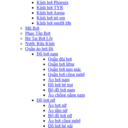
Kính bơi Phoenix
Kính bơi TYR
Kính bơi Arena
Kính bơi trẻ em
Kính bơi người lớn
Mũ Bơi
Phao Tập Bơi
Bit Tai Bơi Lội
Nước Rửa Kính
Quần áo bơi lội
Đồ bơi nam
Quần đùi bơi
Quần bơi lửng
Quần bơi tam giác
Quần bơi công nghệ
Áo bơi nam
Đồ bơi bé trai
Bộ đồ bơi nam
Áo chống nắng nam
Đồ bơi nữ
Áo bơi nữ
Áo tắm nữ
Bộ đồ bơi nữ
Áo bơi công nghệ
Đồ bơi bé gái