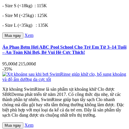
- Size S (<18kg) : 115K
- Size M (<25kg) : 125K
- Size L (<35kg) : 135K
Xem
Mua ngay
Áo Phao Bơm Hơi ABC Pool School Cho Trẻ Em Từ 3–14 Tuổi
– An Toàn Khi Bơi, Bé Vui Hè Cực Thích!
95,000đ
215,000đ
-35%
Xịt khoáng SwimRinse là sản phẩm xịt khoáng khử Clo được
SBRDerma phát triển từ năm 2017. Có công thức dịu nhẹ, từ các
thành phần tự nhiên, SwimRinse giúp bạn tẩy sạch Clo nhanh
chóng mà dầu gội hay sữa tắm thông thường không làm được. Đặc
biệt phù hợp với mọi loại da kể cả da trẻ em. Đây là sản phẩm tẩy
sạch Clo đang được ưa chuộng nhất trên thị trường.
Xem
Mua ngay