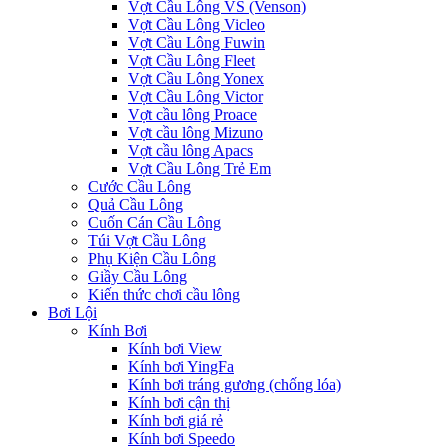
Vợt Cầu Lông VS (Venson)
Vợt Cầu Lông Vicleo
Vợt Cầu Lông Fuwin
Vợt Cầu Lông Fleet
Vợt Cầu Lông Yonex
Vợt Cầu Lông Victor
Vợt cầu lông Proace
Vợt cầu lông Mizuno
Vợt cầu lông Apacs
Vợt Cầu Lông Trẻ Em
Cước Cầu Lông
Quả Cầu Lông
Cuốn Cán Cầu Lông
Túi Vợt Cầu Lông
Phụ Kiện Cầu Lông
Giầy Cầu Lông
Kiến thức chơi cầu lông
Bơi Lội
Kính Bơi
Kính bơi View
Kính bơi YingFa
Kính bơi tráng gương (chống lóa)
Kính bơi cận thị
Kính bơi giá rẻ
Kính bơi Speedo