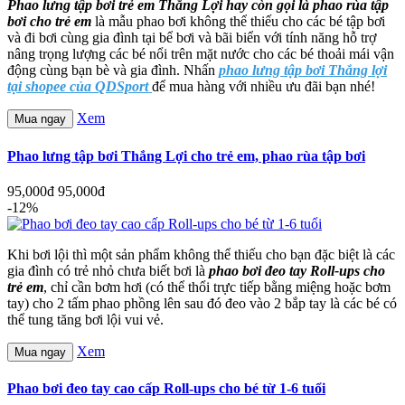
Phao lưng tập bơi trẻ em Thắng Lợi hay còn gọi là phao rùa tập
bơi cho trẻ em
là mẫu phao bơi không thể thiếu cho các bé tập bơi
và đi bơi cùng gia đình tại bể bơi và bãi biển với tính năng hỗ trợ
nâng trọng lượng các bé nổi trên mặt nước cho các bé thoải mái vận
động cùng bạn bè và gia đình. Nhấn
phao lưng tập bơi Thắng lợi
tại shopee của QDSport
để mua hàng với nhiều ưu đãi bạn nhé!
Xem
Mua ngay
Phao lưng tập bơi Thắng Lợi cho trẻ em, phao rùa tập bơi
95,000đ
95,000đ
-12%
Khi bơi lội thì một sản phẩm không thể thiếu cho bạn đặc biệt là các
gia đình có trẻ nhỏ chưa biết bơi là
phao bơi đeo tay Roll-ups cho
trẻ em
, chỉ cần bơm hơi (có thể thổi trực tiếp bằng miệng hoặc bơm
tay) cho 2 tấm phao phồng lên sau đó đeo vào 2 bắp tay là các bé có
thể tung tăng bơi lội vui vẻ.
Xem
Mua ngay
Phao bơi đeo tay cao cấp Roll-ups cho bé từ 1-6 tuổi