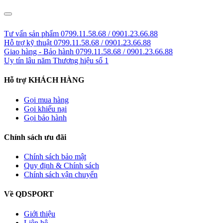
LIÊN HỆ GIÁ SỈ: 0799.11.58.68
Tư vấn sản phẩm
0799.11.58.68 / 0901.23.66.88
Hỗ trợ kỹ thuật
0799.11.58.68 / 0901.23.66.88
Giao hàng - Bảo hành
0799.11.58.68 / 0901.23.66.88
Uy tín lâu năm
Thương hiệu số 1
Hỗ trợ KHÁCH HÀNG
Gọi mua hàng
Gọi khiếu nại
Gọi bảo hành
Chính sách ưu đãi
Chính sách bảo mật
Quy định & Chính sách
Chính sách vận chuyển
Về QDSPORT
Giới thiệu
Liên hệ