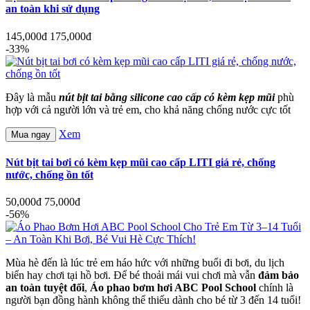
an toàn khi sử dụng
145,000đ
175,000đ
-33%
Đây là mẫu
nút bịt tai bằng silicone cao cấp có kèm kẹp mũi
phù
hợp với cả người lớn và trẻ em, cho khả năng chống nước cực tốt
Xem
Mua ngay
Nút bịt tai bơi có kèm kẹp mũi cao cấp LITI giá rẻ, chống
nước, chống ồn tốt
50,000đ
75,000đ
-56%
Mùa hè đến là lúc trẻ em háo hức với những buổi đi bơi, du lịch
biển hay chơi tại hồ bơi. Để bé thoải mái vui chơi mà vẫn
đảm bảo
an toàn tuyệt đối
,
Áo phao bơm hơi ABC Pool School
chính là
người bạn đồng hành không thể thiếu dành cho bé từ 3 đến 14 tuổi!