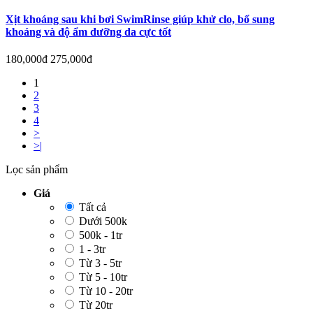
Xịt khoáng sau khi bơi SwimRinse giúp khử clo, bổ sung
khoáng và độ ẩm dưỡng da cực tốt
180,000đ
275,000đ
1
2
3
4
>
>|
Lọc sản phẩm
Giá
Tất cả
Dưới 500k
500k - 1tr
1 - 3tr
Từ 3 - 5tr
Từ 5 - 10tr
Từ 10 - 20tr
Từ 20tr