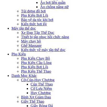
Áo bơi liền quần
Áo chống nắng nữ
Túi đựng đồ bơi
Phụ Kiện Bơi Lội
Bảo vệ da tóc khi bơi
Kiến thức bơi lội
Máy tập thể dục
Xe Đạp Tập Thể Dục
Thiết bị tập phục hồi chức năng
Máy chạy bộ
Ghế Massage
Kiến thức về máy tập thể dục
Phụ Kiện
Phụ Kiện Chạy Bộ
Phụ Kiện Cầu Lông
Phụ Kiện Bơi Lội
Phụ Kiện Thể Thao
Danh Mục Khác
Cờ-Cúp-Huy Chương
Cúp Thể Thao
Cờ Lưu Niệm
Huy Chương
Bình Xịt Giảm Đau
Giầy Thể Thao
Giầy Bóng Đá