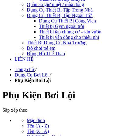
Quần áo giữ nhiệt / mùa đông
Dụng Cụ Thiết Bị Tập Trong Nhà
Dụng Cụ Thiết Bị Tập Ngoài Trời
Dụng Cụ Thiết Bị Công Viên
Thiết bị Gym ngoài trời
Thiết bị tập chung cư - sân vườn
Thiết bị vận động cho thiếu nhi
Thiết Bị Dụng Cụ Nhà Trường
Đồ chơi trẻ em
Đồng Hồ Thể Thao
LIÊN HỆ
Trang chủ
/
Dụng Cụ Bơi Lội
/
Phụ Kiện Bơi Lội
Phụ Kiện Bơi Lội
Sắp xếp theo:
Mặc định
Tên (A - Z)
Tên (Z - A)