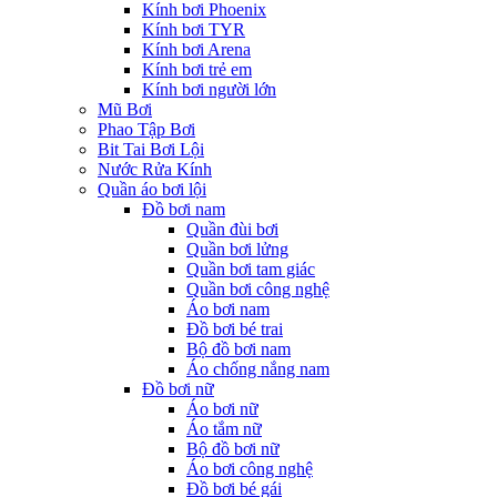
Kính bơi Phoenix
Kính bơi TYR
Kính bơi Arena
Kính bơi trẻ em
Kính bơi người lớn
Mũ Bơi
Phao Tập Bơi
Bit Tai Bơi Lội
Nước Rửa Kính
Quần áo bơi lội
Đồ bơi nam
Quần đùi bơi
Quần bơi lửng
Quần bơi tam giác
Quần bơi công nghệ
Áo bơi nam
Đồ bơi bé trai
Bộ đồ bơi nam
Áo chống nắng nam
Đồ bơi nữ
Áo bơi nữ
Áo tắm nữ
Bộ đồ bơi nữ
Áo bơi công nghệ
Đồ bơi bé gái