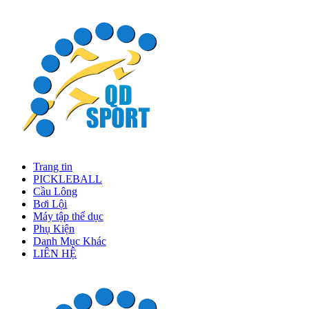
Trang tin
PICKLEBALL
Cầu Lông
Bơi Lội
Máy tập thể dục
Phụ Kiện
Danh Mục Khác
LIÊN HỆ