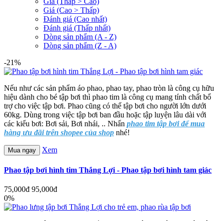
Giá (Thấp > Cao)
Giá (Cao > Thấp)
Đánh giá (Cao nhất)
Đánh giá (Thấp nhất)
Dòng sản phẩm (A - Z)
Dòng sản phẩm (Z - A)
-21%
Nếu như các sản phẩm áo phao, phao tay, phao tròn là công cụ hữu
hiệu dành cho bé tập bơi thì phao tim là công cụ mang tính chất bổ
trợ cho việc tập bơi. Phao cũng có thể tập bơi cho người lớn dưới
60kg. Dùng trong việc tập bơi ban đầu hoặc tập luyện lâu dài với
các kiểu bơi: Bơi sải, Bơi nhái, .. Nhấn
phao tim tập bơi để mua
hàng ưu đãi trên shopee của shop
nhé!
Xem
Mua ngay
Phao tập bơi hình tim Thắng Lợi - Phao tập bơi hình tam giác
75,000đ
95,000đ
0%