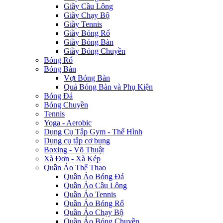
Giầy Cầu Lông
Giầy Chạy Bộ
Giầy Tennis
Giầy Bóng Rổ
Giầy Bóng Bàn
Giầy Bóng Chuyền
Bóng Rổ
Bóng Bàn
Vợt Bóng Bàn
Quả Bóng Bàn và Phụ Kiện
Bóng Đá
Bóng Chuyền
Tennis
Yoga - Aerobic
Dụng Cụ Tập Gym - Thể Hình
Dụng cụ tập cơ bụng
Boxing - Võ Thuật
Xà Đơn - Xà Kép
Quần Áo Thể Thao
Quần Áo Bóng Đá
Quần Áo Cầu Lông
Quần Áo Tennis
Quần Áo Bóng Rổ
Quần Áo Chạy Bộ
Quần Áo Bóng Chuyền