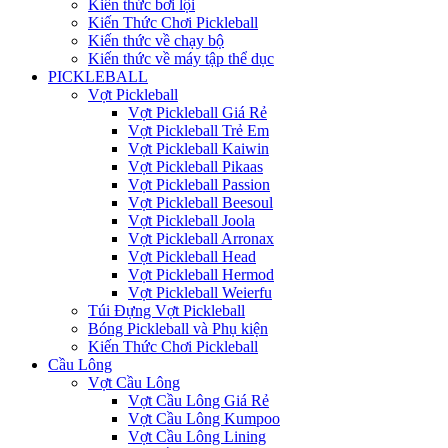
Kiến thức bơi lội
Kiến Thức Chơi Pickleball
Kiến thức về chạy bộ
Kiến thức về máy tập thể dục
PICKLEBALL
Vợt Pickleball
Vợt Pickleball Giá Rẻ
Vợt Pickleball Trẻ Em
Vợt Pickleball Kaiwin
Vợt Pickleball Pikaas
Vợt Pickleball Passion
Vợt Pickleball Beesoul
Vợt Pickleball Joola
Vợt Pickleball Arronax
Vợt Pickleball Head
Vợt Pickleball Hermod
Vợt Pickleball Weierfu
Túi Đựng Vợt Pickleball
Bóng Pickleball và Phụ kiện
Kiến Thức Chơi Pickleball
Cầu Lông
Vợt Cầu Lông
Vợt Cầu Lông Giá Rẻ
Vợt Cầu Lông Kumpoo
Vợt Cầu Lông Lining