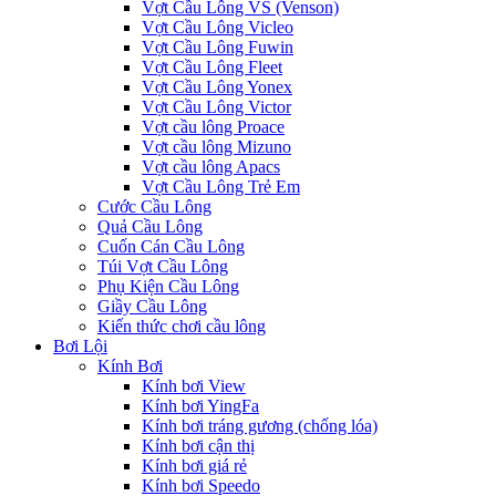
Vợt Cầu Lông VS (Venson)
Vợt Cầu Lông Vicleo
Vợt Cầu Lông Fuwin
Vợt Cầu Lông Fleet
Vợt Cầu Lông Yonex
Vợt Cầu Lông Victor
Vợt cầu lông Proace
Vợt cầu lông Mizuno
Vợt cầu lông Apacs
Vợt Cầu Lông Trẻ Em
Cước Cầu Lông
Quả Cầu Lông
Cuốn Cán Cầu Lông
Túi Vợt Cầu Lông
Phụ Kiện Cầu Lông
Giầy Cầu Lông
Kiến thức chơi cầu lông
Bơi Lội
Kính Bơi
Kính bơi View
Kính bơi YingFa
Kính bơi tráng gương (chống lóa)
Kính bơi cận thị
Kính bơi giá rẻ
Kính bơi Speedo