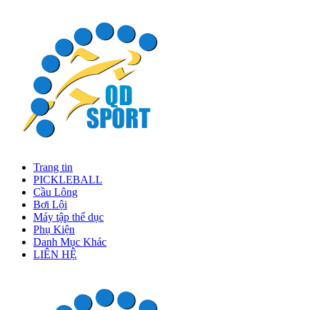
Trang tin
PICKLEBALL
Cầu Lông
Bơi Lội
Máy tập thể dục
Phụ Kiện
Danh Mục Khác
LIÊN HỆ