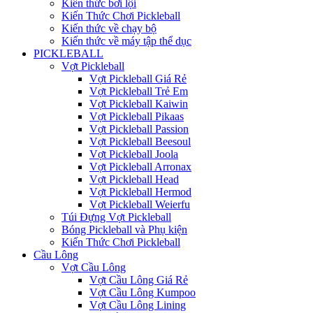
Kiến thức bơi lội
Kiến Thức Chơi Pickleball
Kiến thức về chạy bộ
Kiến thức về máy tập thể dục
PICKLEBALL
Vợt Pickleball
Vợt Pickleball Giá Rẻ
Vợt Pickleball Trẻ Em
Vợt Pickleball Kaiwin
Vợt Pickleball Pikaas
Vợt Pickleball Passion
Vợt Pickleball Beesoul
Vợt Pickleball Joola
Vợt Pickleball Arronax
Vợt Pickleball Head
Vợt Pickleball Hermod
Vợt Pickleball Weierfu
Túi Đựng Vợt Pickleball
Bóng Pickleball và Phụ kiện
Kiến Thức Chơi Pickleball
Cầu Lông
Vợt Cầu Lông
Vợt Cầu Lông Giá Rẻ
Vợt Cầu Lông Kumpoo
Vợt Cầu Lông Lining