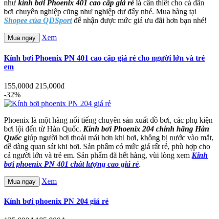
như
kính bơi Phoenix 401 cao cấp giá rẻ
là cần thiết cho cả dân
bơi chuyên nghiệp cũng như nghiệp dư đấy nhé. Mua hàng tại
Shopee của QDSport
để nhận được mức giá ưu đãi hơn bạn nhé!
Xem
Mua ngay
Kính bơi Phoenix PN 401 cao cấp giá rẻ cho người lớn và trẻ
em
155,000đ
215,000đ
-32%
Phoenix là một hãng nổi tiếng chuyên sản xuất đồ bơi, các phụ kiện
bơi lội đến từ Hàn Quốc.
Kính bơi Phoenix 204 chính hãng Hàn
Quốc
giúp người bơi thoải mái hơn khi bơi, không bị nước vào mắt,
dễ dàng quan sát khi bơi. Sản phẩm có mức giá rất rẻ, phù hợp cho
cả người lớn và trẻ em. Sản phẩm đã hết hàng, vùi lòng xem
Kính
bơi phoenix PN 401 chất lượng cao giá rẻ
.
Xem
Mua ngay
Kính bơi phoenix PN 204 giá rẻ