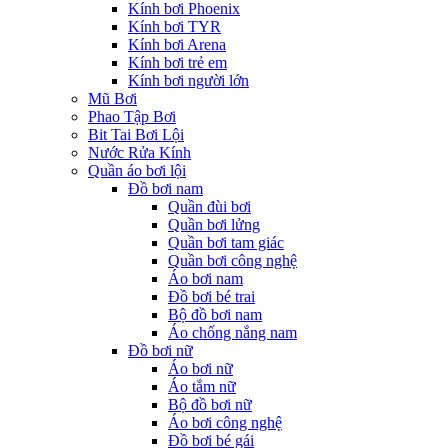
Kính bơi Phoenix
Kính bơi TYR
Kính bơi Arena
Kính bơi trẻ em
Kính bơi người lớn
Mũ Bơi
Phao Tập Bơi
Bit Tai Bơi Lội
Nước Rửa Kính
Quần áo bơi lội
Đồ bơi nam
Quần đùi bơi
Quần bơi lửng
Quần bơi tam giác
Quần bơi công nghệ
Áo bơi nam
Đồ bơi bé trai
Bộ đồ bơi nam
Áo chống nắng nam
Đồ bơi nữ
Áo bơi nữ
Áo tắm nữ
Bộ đồ bơi nữ
Áo bơi công nghệ
Đồ bơi bé gái