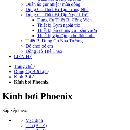
Quần áo giữ nhiệt / mùa đông
Dụng Cụ Thiết Bị Tập Trong Nhà
Dụng Cụ Thiết Bị Tập Ngoài Trời
Dụng Cụ Thiết Bị Công Viên
Thiết bị Gym ngoài trời
Thiết bị tập chung cư - sân vườn
Thiết bị vận động cho thiếu nhi
Thiết Bị Dụng Cụ Nhà Trường
Đồ chơi trẻ em
Đồng Hồ Thể Thao
LIÊN HỆ
Trang chủ
/
Dụng Cụ Bơi Lội
/
Kính Bơi
/
Kính bơi Phoenix
Kính bơi Phoenix
Sắp xếp theo:
Mặc định
Tên (A - Z)