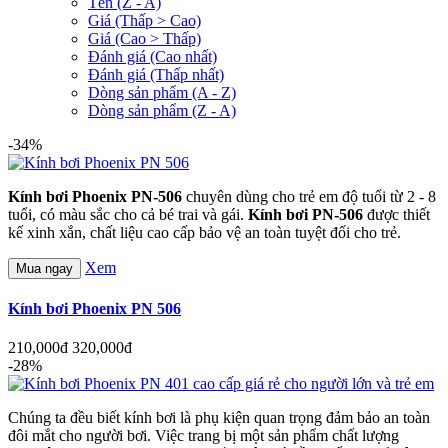
Tên (Z - A)
Giá (Thấp > Cao)
Giá (Cao > Thấp)
Đánh giá (Cao nhất)
Đánh giá (Thấp nhất)
Dòng sản phẩm (A - Z)
Dòng sản phẩm (Z - A)
-34%
Kính bơi Phoenix PN-506
chuyên dùng cho trẻ em độ tuổi từ 2 - 8
tuổi, có màu sắc cho cả bé trai và gái.
Kính bơi PN-506
được thiết
kế xinh xắn, chất liệu cao cấp bảo vệ an toàn tuyệt đối cho trẻ.
Xem
Mua ngay
Kính bơi Phoenix PN 506
210,000đ
320,000đ
-28%
Chúng ta đều biết kính bơi là phụ kiện quan trọng đảm bảo an toàn
đôi mắt cho người bơi. Việc trang bị một sản phẩm chất lượng