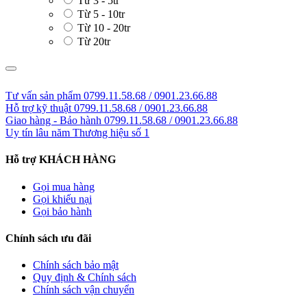
Từ 3 - 5tr
Từ 5 - 10tr
Từ 10 - 20tr
Từ 20tr
LIÊN HỆ GIÁ SỈ: 0799.11.58.68
Tư vấn sản phẩm
0799.11.58.68 / 0901.23.66.88
Hỗ trợ kỹ thuật
0799.11.58.68 / 0901.23.66.88
Giao hàng - Bảo hành
0799.11.58.68 / 0901.23.66.88
Uy tín lâu năm
Thương hiệu số 1
Hỗ trợ KHÁCH HÀNG
Gọi mua hàng
Gọi khiếu nại
Gọi bảo hành
Chính sách ưu đãi
Chính sách bảo mật
Quy định & Chính sách
Chính sách vận chuyển