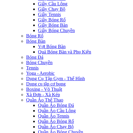
Giầy Cầu Lông
Giầy Chạy Bộ
Giầy Tennis
Giầy Bóng Rổ
Giầy Bóng Bàn
Giầy Bóng Chuyền
Bóng Rổ
Bóng Bàn
Vợt Bóng Bàn
Quả Bóng Bàn và Phụ Kiện
Bóng Đá
Bóng Chuyền
Tennis
Yoga - Aerobic
Dụng Cụ Tập Gym - Thể Hình
Dụng cụ tập cơ bụng
Boxing - Võ Thuật
Xà Đơn - Xà Kép
Quần Áo Thể Thao
Quần Áo Bóng Đá
Quần Áo Cầu Lông
Quần Áo Tennis
Quần Áo Bóng Rổ
Quần Áo Chạy Bộ
Quần Áo Bóng Chuyền