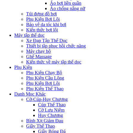
Áo bơi liền quần
Áo chống nắng nữ
Túi đựng đồ bơi
Phụ Kiện Bơi Lội
Bảo vệ da tóc khi bơi
Kiến thức bơi lội
Máy tập thể dục
Xe Đạp Tập Thể Dục
Thiết bị tập phục hồi chức năng
Máy chạy bộ
Ghế Massage
Kiến thức về máy tập thể dục
Phụ Kiện
Phụ Kiện Chạy Bộ
Phụ Kiện Cầu Lông
Phụ Kiện Bơi Lội
Phụ Kiện Thể Thao
Danh Mục Khác
Cờ-Cúp-Huy Chương
Cúp Thể Thao
Cờ Lưu Niệm
Huy Chương
Bình Xịt Giảm Đau
Giầy Thể Thao
Giầy Bóng Đá