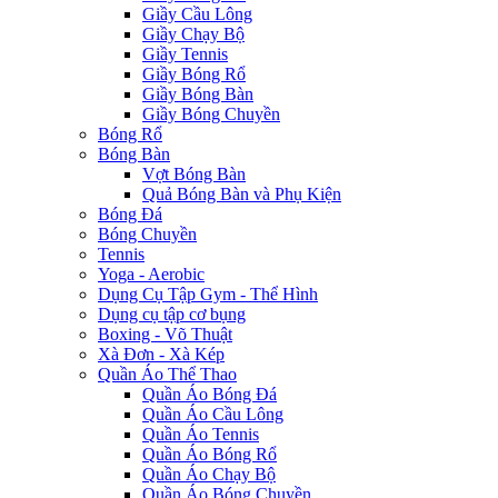
Giầy Cầu Lông
Giầy Chạy Bộ
Giầy Tennis
Giầy Bóng Rổ
Giầy Bóng Bàn
Giầy Bóng Chuyền
Bóng Rổ
Bóng Bàn
Vợt Bóng Bàn
Quả Bóng Bàn và Phụ Kiện
Bóng Đá
Bóng Chuyền
Tennis
Yoga - Aerobic
Dụng Cụ Tập Gym - Thể Hình
Dụng cụ tập cơ bụng
Boxing - Võ Thuật
Xà Đơn - Xà Kép
Quần Áo Thể Thao
Quần Áo Bóng Đá
Quần Áo Cầu Lông
Quần Áo Tennis
Quần Áo Bóng Rổ
Quần Áo Chạy Bộ
Quần Áo Bóng Chuyền