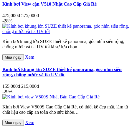
Kính bơi View cận V510 Nhật Cao Cấp Giá Rẻ
475,000đ
575,000đ
-28%
Kính bơi khung lớn SUZE thiết kế panorama, góc nhìn siêu rộng,
chống nước và tia UV tốt là sự lựa chọn…
Xem
Mua ngay
Kính bơi khung lớn SUZE thiết kế panorama, góc nhìn siêu
rộng, chống nước và tia UV tốt
155,000đ
215,000đ
-29%
Kính bơi View V500S Cao Cấp Giá Rẻ, có thiết kế đẹp mắt, làm từ
chất liệu cao cấp an toàn cho sức khỏe…
Xem
Mua ngay