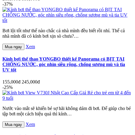
-37%
Bơi lội tốt như thế nào chắc cả nhà mình đều biết rồi nhỉ. Thế cả
nhà mình đã có kính bơi xịn sò chưa?…
Xem
Mua ngay
Kính bơi thể thao YONGBO thiết kế Panorama có BỊT TAI
CHỐNG NƯỚC, góc nhìn siêu rộng, chống sương mù và tia
UV tốt
155,000đ
245,000đ
-25%
Nước vào mắt sẽ khiến bé sợ hãi không dám đi bơi. Để giúp cho bé
tập bơi một cách hiệu quả thì kính…
Xem
Mua ngay