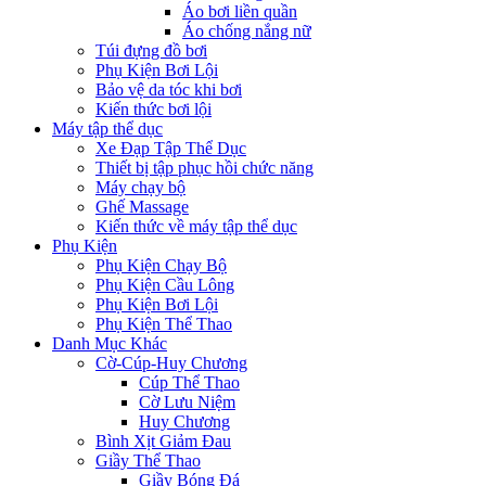
Áo bơi liền quần
Áo chống nắng nữ
Túi đựng đồ bơi
Phụ Kiện Bơi Lội
Bảo vệ da tóc khi bơi
Kiến thức bơi lội
Máy tập thể dục
Xe Đạp Tập Thể Dục
Thiết bị tập phục hồi chức năng
Máy chạy bộ
Ghế Massage
Kiến thức về máy tập thể dục
Phụ Kiện
Phụ Kiện Chạy Bộ
Phụ Kiện Cầu Lông
Phụ Kiện Bơi Lội
Phụ Kiện Thể Thao
Danh Mục Khác
Cờ-Cúp-Huy Chương
Cúp Thể Thao
Cờ Lưu Niệm
Huy Chương
Bình Xịt Giảm Đau
Giầy Thể Thao
Giầy Bóng Đá