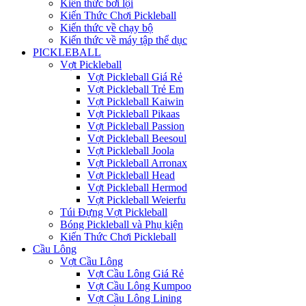
Kiến thức bơi lội
Kiến Thức Chơi Pickleball
Kiến thức về chạy bộ
Kiến thức về máy tập thể dục
PICKLEBALL
Vợt Pickleball
Vợt Pickleball Giá Rẻ
Vợt Pickleball Trẻ Em
Vợt Pickleball Kaiwin
Vợt Pickleball Pikaas
Vợt Pickleball Passion
Vợt Pickleball Beesoul
Vợt Pickleball Joola
Vợt Pickleball Arronax
Vợt Pickleball Head
Vợt Pickleball Hermod
Vợt Pickleball Weierfu
Túi Đựng Vợt Pickleball
Bóng Pickleball và Phụ kiện
Kiến Thức Chơi Pickleball
Cầu Lông
Vợt Cầu Lông
Vợt Cầu Lông Giá Rẻ
Vợt Cầu Lông Kumpoo
Vợt Cầu Lông Lining