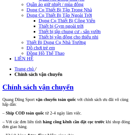
Quần áo giữ nhiệt / mùa đông
Dụng Cụ Thiết Bị Tập Trong Nhà
Dụng Cụ Thiết Bị Tập Ngoài Trời
Dụng Cụ Thiết Bị Công Viên
Thiết bị Gym ngoài trời
Thiết bị tập chung cư - sân vườn
Thiết bị vận động cho thiếu nhi
Thiết Bị Dụng Cụ Nhà Trường
Đồ chơi trẻ em
Đồng Hồ Thể Thao
LIÊN HỆ
Trang chủ
/
Chính sách vận chuyển
Chính sách vận chuyển
Quang Dũng Sport
vận chuyển toàn quốc
với chính sách ưu đãi vô cùng
hấp dẫn:
–
Ship COD toàn quốc
từ 2-4 ngày làm việc.
– Với các đơn liên tỉnh
hàng cồng kềnh cần đặt cọc trước
khi shop đóng
đơn giao hàng.