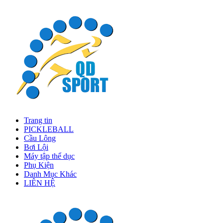
Trang tin
PICKLEBALL
Cầu Lông
Bơi Lội
Máy tập thể dục
Phụ Kiện
Danh Mục Khác
LIÊN HỆ