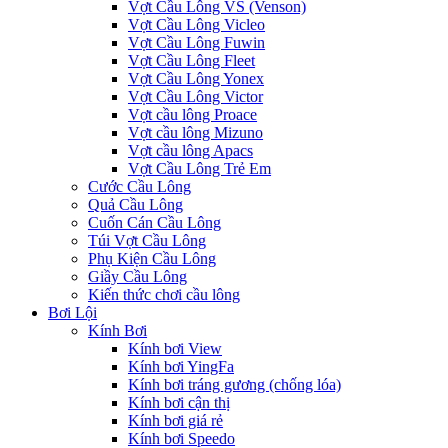
Vợt Cầu Lông VS (Venson)
Vợt Cầu Lông Vicleo
Vợt Cầu Lông Fuwin
Vợt Cầu Lông Fleet
Vợt Cầu Lông Yonex
Vợt Cầu Lông Victor
Vợt cầu lông Proace
Vợt cầu lông Mizuno
Vợt cầu lông Apacs
Vợt Cầu Lông Trẻ Em
Cước Cầu Lông
Quả Cầu Lông
Cuốn Cán Cầu Lông
Túi Vợt Cầu Lông
Phụ Kiện Cầu Lông
Giầy Cầu Lông
Kiến thức chơi cầu lông
Bơi Lội
Kính Bơi
Kính bơi View
Kính bơi YingFa
Kính bơi tráng gương (chống lóa)
Kính bơi cận thị
Kính bơi giá rẻ
Kính bơi Speedo