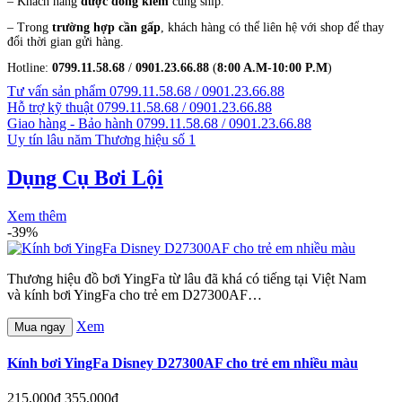
– Khách hàng
được đồng kiểm
cùng ship.
– Trong
trường hợp cần gấp
, khách hàng có thể liên hệ với shop để thay
đổi thời gian gửi hàng.
Hotline:
0799.11.58.68
/
0901.23.66.88
(
8:00 A.M-10:00 P.M
)
Tư vấn sản phẩm
0799.11.58.68 / 0901.23.66.88
Hỗ trợ kỹ thuật
0799.11.58.68 / 0901.23.66.88
Giao hàng - Bảo hành
0799.11.58.68 / 0901.23.66.88
Uy tín lâu năm
Thương hiệu số 1
Dụng Cụ Bơi Lội
Xem thêm
-39%
Thương hiệu đồ bơi YingFa từ lâu đã khá có tiếng tại Việt Nam
và kính bơi YingFa cho trẻ em D27300AF…
Xem
Mua ngay
Kính bơi YingFa Disney D27300AF cho trẻ em nhiều màu
215,000đ
355,000đ