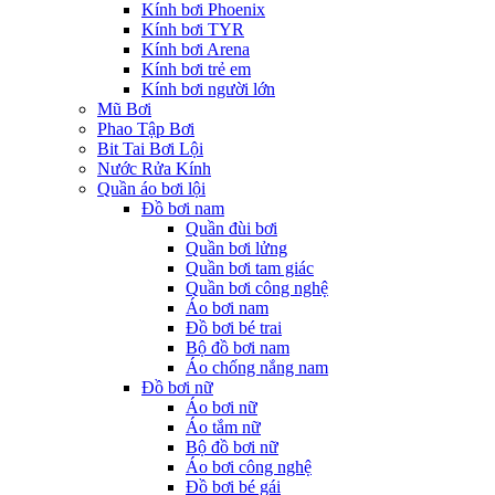
Kính bơi Phoenix
Kính bơi TYR
Kính bơi Arena
Kính bơi trẻ em
Kính bơi người lớn
Mũ Bơi
Phao Tập Bơi
Bit Tai Bơi Lội
Nước Rửa Kính
Quần áo bơi lội
Đồ bơi nam
Quần đùi bơi
Quần bơi lửng
Quần bơi tam giác
Quần bơi công nghệ
Áo bơi nam
Đồ bơi bé trai
Bộ đồ bơi nam
Áo chống nắng nam
Đồ bơi nữ
Áo bơi nữ
Áo tắm nữ
Bộ đồ bơi nữ
Áo bơi công nghệ
Đồ bơi bé gái