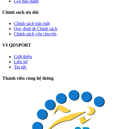
Gọi bảo hành
Chính sách ưu đãi
Chính sách bảo mật
Quy định & Chính sách
Chính sách vận chuyển
Về QDSPORT
Giới thiệu
Liên hệ
Tin tức
Thành viên cùng hệ thống