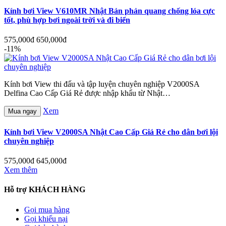
Kính bơi View V610MR Nhật Bản phản quang chống lóa cực
tốt, phù hợp bơi ngoài trời và đi biển
575,000đ
650,000đ
-11%
Kính bơi View thi đấu và tập luyện chuyên nghiệp V2000SA
Delfina Cao Cấp Giá Rẻ được nhập khẩu từ Nhật…
Xem
Mua ngay
Kính bơi View V2000SA Nhật Cao Cấp Giá Rẻ cho dân bơi lội
chuyên nghiệp
575,000đ
645,000đ
Xem thêm
Hỗ trợ KHÁCH HÀNG
Gọi mua hàng
Gọi khiếu nại