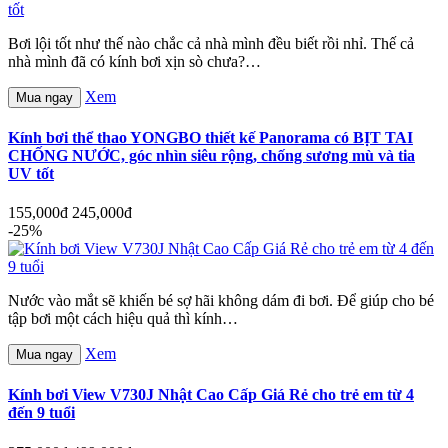
Bơi lội tốt như thế nào chắc cả nhà mình đều biết rồi nhỉ. Thế cả
nhà mình đã có kính bơi xịn sò chưa?…
Xem
Mua ngay
Kính bơi thể thao YONGBO thiết kế Panorama có BỊT TAI
CHỐNG NƯỚC, góc nhìn siêu rộng, chống sương mù và tia
UV tốt
155,000đ
245,000đ
-25%
Nước vào mắt sẽ khiến bé sợ hãi không dám đi bơi. Để giúp cho bé
tập bơi một cách hiệu quả thì kính…
Xem
Mua ngay
Kính bơi View V730J Nhật Cao Cấp Giá Rẻ cho trẻ em từ 4
đến 9 tuổi