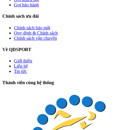
Gọi bảo hành
Chính sách ưu đãi
Chính sách bảo mật
Quy định & Chính sách
Chính sách vận chuyển
Về QDSPORT
Giới thiệu
Liên hệ
Tin tức
Thành viên cùng hệ thống