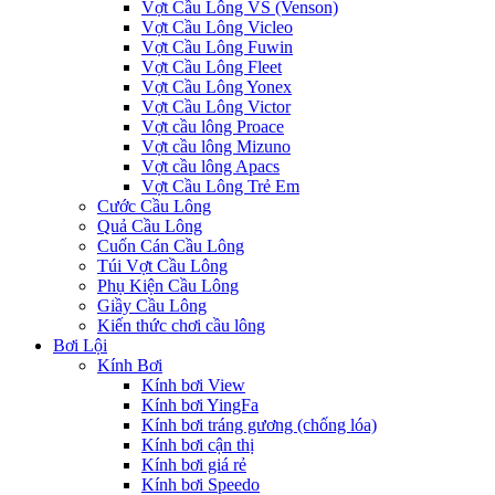
Vợt Cầu Lông VS (Venson)
Vợt Cầu Lông Vicleo
Vợt Cầu Lông Fuwin
Vợt Cầu Lông Fleet
Vợt Cầu Lông Yonex
Vợt Cầu Lông Victor
Vợt cầu lông Proace
Vợt cầu lông Mizuno
Vợt cầu lông Apacs
Vợt Cầu Lông Trẻ Em
Cước Cầu Lông
Quả Cầu Lông
Cuốn Cán Cầu Lông
Túi Vợt Cầu Lông
Phụ Kiện Cầu Lông
Giầy Cầu Lông
Kiến thức chơi cầu lông
Bơi Lội
Kính Bơi
Kính bơi View
Kính bơi YingFa
Kính bơi tráng gương (chống lóa)
Kính bơi cận thị
Kính bơi giá rẻ
Kính bơi Speedo