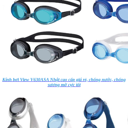
Kính bơi View V630ASA Nhật cao cấp giá rẻ, chống nước, chống
sương mờ cực tốt