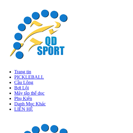
Trang tin
PICKLEBALL
Cầu Lông
Bơi Lội
Máy tập thể dục
Phụ Kiện
Danh Mục Khác
LIÊN HỆ