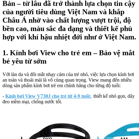
Bản – từ lâu đã trở thành lựa chọn tin cậy
của người tiêu dùng Việt Nam và khắp
Châu Á nhờ vào
chất lượng vượt trội
,
độ
bền cao
,
màu sắc đa dạng
và
thiết kế phù
hợp với khí hậu nhiệt đới
như ở Việt Nam.
1. Kính bơi View cho trẻ em – Bảo vệ mắt
bé yêu từ sớm
Với làn da và đôi mắt nhạy cảm của trẻ nhỏ, việc lựa chọn kính bơi
an toàn và thoải mái là vô cùng quan trọng. View mang đến nhiều
dòng sản phẩm kính bơi trẻ em chính hãng cho từng độ tuổi:
-
Kính bơi View V730J cho trẻ từ 4-9 tuổi:
,
thiết kế nhỏ gọn, dây
đeo mềm mại, chống nước tốt.