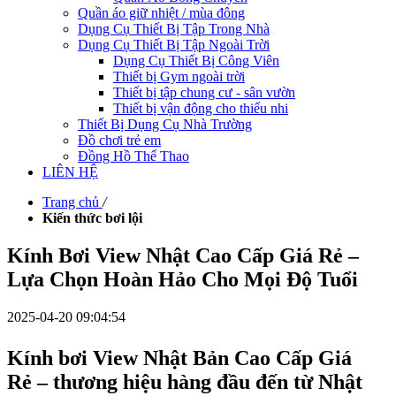
Quần áo giữ nhiệt / mùa đông
Dụng Cụ Thiết Bị Tập Trong Nhà
Dụng Cụ Thiết Bị Tập Ngoài Trời
Dụng Cụ Thiết Bị Công Viên
Thiết bị Gym ngoài trời
Thiết bị tập chung cư - sân vườn
Thiết bị vận động cho thiếu nhi
Thiết Bị Dụng Cụ Nhà Trường
Đồ chơi trẻ em
Đồng Hồ Thể Thao
LIÊN HỆ
Trang chủ
/
Kiến thức bơi lội
Kính Bơi View Nhật Cao Cấp Giá Rẻ –
Lựa Chọn Hoàn Hảo Cho Mọi Độ Tuổi
2025-04-20 09:04:54
Kính bơi View Nhật Bản Cao Cấp Giá
Rẻ
– thương hiệu hàng đầu đến từ Nhật