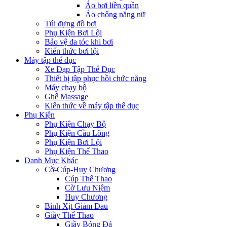
Áo bơi liền quần
Áo chống nắng nữ
Túi đựng đồ bơi
Phụ Kiện Bơi Lội
Bảo vệ da tóc khi bơi
Kiến thức bơi lội
Máy tập thể dục
Xe Đạp Tập Thể Dục
Thiết bị tập phục hồi chức năng
Máy chạy bộ
Ghế Massage
Kiến thức về máy tập thể dục
Phụ Kiện
Phụ Kiện Chạy Bộ
Phụ Kiện Cầu Lông
Phụ Kiện Bơi Lội
Phụ Kiện Thể Thao
Danh Mục Khác
Cờ-Cúp-Huy Chương
Cúp Thể Thao
Cờ Lưu Niệm
Huy Chương
Bình Xịt Giảm Đau
Giầy Thể Thao
Giầy Bóng Đá