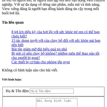
trẻ em và người lớn, từ người mới tập bơi đến vận động viên chuyên
nghiệp. Với sự đa dạng về dòng sản phẩm, mẫu mã và tính năng,
View xứng đáng là người bạn đồng hành đáng tin cậy trong mỗi
buổi bơi lội.
Tin liên quan
8 lợi ích diệu kỳ của bơi lội với sức khỏe trẻ em có thể bạn
chưa biết?
15 tác dụng tuyệt vời của chạy bộ đối với sức khỏe mà bạn
nên biết
Bài tập giảm mỡ đùi hiệu quả tại nhà
Bị gút có nên chạy bộ không? những môn thể thao nào tốt
cho người bị gout?
Các thiết bị cơ bản cho phòng tập gym
Không có bình luận nào cho bài viết.
Viết bình luận:
Họ & Tên đệm