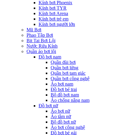
Kính bơi Phoenix
Kính bơi TYR
Kính bơi Arena
Kính bơi trẻ em
Kính bơi người lớn
Mũ Bơi
Phao Tập Bơi
Bit Tai Bơi Lội
Nước Rửa Kính
Quần áo bơi lội
Đồ bơi nam
Quần đùi bơi
Quần bơi lửng
Quần bơi tam giác
Quần bơi công nghệ
Áo bơi nam
Đồ bơi bé trai
Bộ đồ bơi nam
Áo chống nắng nam
Đồ bơi nữ
Áo bơi nữ
Áo tắm nữ
Bộ đồ bơi nữ
Áo bơi công nghệ
Đồ bơi bé gái