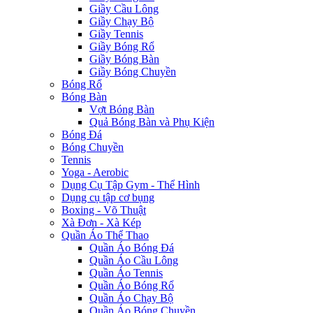
Giầy Cầu Lông
Giầy Chạy Bộ
Giầy Tennis
Giầy Bóng Rổ
Giầy Bóng Bàn
Giầy Bóng Chuyền
Bóng Rổ
Bóng Bàn
Vợt Bóng Bàn
Quả Bóng Bàn và Phụ Kiện
Bóng Đá
Bóng Chuyền
Tennis
Yoga - Aerobic
Dụng Cụ Tập Gym - Thể Hình
Dụng cụ tập cơ bụng
Boxing - Võ Thuật
Xà Đơn - Xà Kép
Quần Áo Thể Thao
Quần Áo Bóng Đá
Quần Áo Cầu Lông
Quần Áo Tennis
Quần Áo Bóng Rổ
Quần Áo Chạy Bộ
Quần Áo Bóng Chuyền