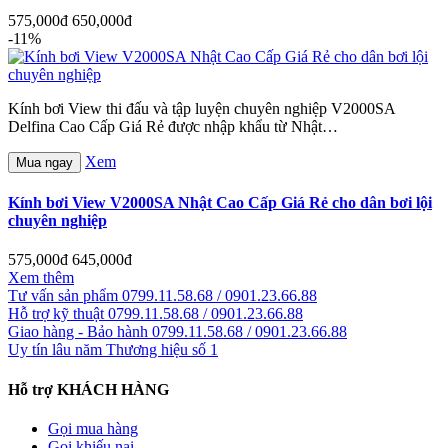
575,000đ
650,000đ
-11%
Kính bơi View thi đấu và tập luyện chuyên nghiệp V2000SA
Delfina Cao Cấp Giá Rẻ được nhập khẩu từ Nhật…
Xem
Mua ngay
Kính bơi View V2000SA Nhật Cao Cấp Giá Rẻ cho dân bơi lội
chuyên nghiệp
575,000đ
645,000đ
Xem thêm
Tư vấn sản phẩm
0799.11.58.68 / 0901.23.66.88
Hỗ trợ kỹ thuật
0799.11.58.68 / 0901.23.66.88
Giao hàng - Bảo hành
0799.11.58.68 / 0901.23.66.88
Uy tín lâu năm
Thương hiệu số 1
Hỗ trợ KHÁCH HÀNG
Gọi mua hàng
Gọi khiếu nại