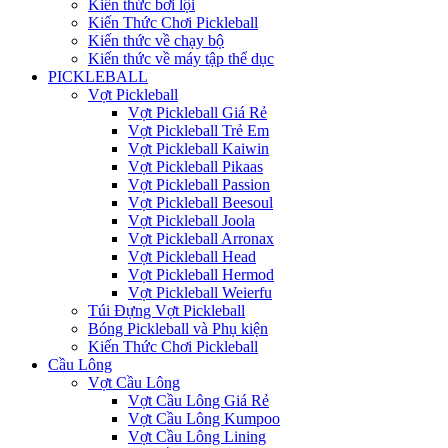
Kiến thức bơi lội
Kiến Thức Chơi Pickleball
Kiến thức về chạy bộ
Kiến thức về máy tập thể dục
PICKLEBALL
Vợt Pickleball
Vợt Pickleball Giá Rẻ
Vợt Pickleball Trẻ Em
Vợt Pickleball Kaiwin
Vợt Pickleball Pikaas
Vợt Pickleball Passion
Vợt Pickleball Beesoul
Vợt Pickleball Joola
Vợt Pickleball Arronax
Vợt Pickleball Head
Vợt Pickleball Hermod
Vợt Pickleball Weierfu
Túi Đựng Vợt Pickleball
Bóng Pickleball và Phụ kiện
Kiến Thức Chơi Pickleball
Cầu Lông
Vợt Cầu Lông
Vợt Cầu Lông Giá Rẻ
Vợt Cầu Lông Kumpoo
Vợt Cầu Lông Lining