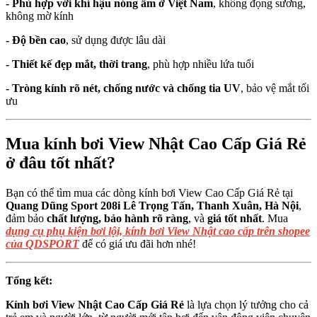
- Phù hợp với khí hậu nóng ẩm ở Việt Nam
, không đọng sương,
không mờ kính
- Độ bền cao
, sử dụng được lâu dài
- Thiết kế đẹp mắt, thời trang
, phù hợp nhiều lứa tuổi
- Tròng kính rõ nét, chống nước và chống tia UV
, bảo vệ mắt tối
ưu
Mua kính bơi View Nhật Cao Cấp Giá Rẻ
ở đâu tốt nhất?
Bạn có thể tìm mua các dòng kính bơi View Cao Cấp Giá Rẻ tại
Quang Dũng Sport 208i Lê Trọng Tấn, Thanh Xuân, Hà Nội
,
đảm bảo
chất lượng, bảo hành rõ ràng
, và
giá tốt nhất
. Mua
dụng cụ phụ kiện bơi lội, kính bơi View Nhật cao cấp trên shopee
của QDSPORT
để có giá ưu đãi hơn nhé!
Tổng kết:
Kính bơi View Nhật Cao Cấp Giá Rẻ
là lựa chọn lý tưởng cho cả