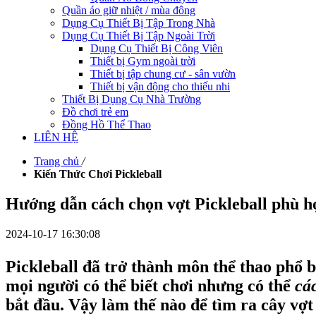
Quần áo giữ nhiệt / mùa đông
Dụng Cụ Thiết Bị Tập Trong Nhà
Dụng Cụ Thiết Bị Tập Ngoài Trời
Dụng Cụ Thiết Bị Công Viên
Thiết bị Gym ngoài trời
Thiết bị tập chung cư - sân vườn
Thiết bị vận động cho thiếu nhi
Thiết Bị Dụng Cụ Nhà Trường
Đồ chơi trẻ em
Đồng Hồ Thể Thao
LIÊN HỆ
Trang chủ
/
Kiến Thức Chơi Pickleball
Hướng dẫn cách chọn vợt Pickleball phù hợp
2024-10-17 16:30:08
Pickleball đã trở thành môn thể thao phổ b
mọi người có thể biết chơi nhưng có thể
cá
bắt đầu. Vậy làm thế nào để tìm ra cây v