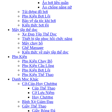
Áo bơi liền quần
Áo chống nắng nữ
Túi đựng đồ bơi
Phụ Kiện Bơi Lội
Bảo vệ da tóc khi bơi
Kiến thức bơi lội
Máy tập thể dục
Xe Đạp Tập Thể Dục
Thiết bị tập phục hồi chức năng
Máy chạy bộ
Ghế Massage
Kiến thức về máy tập thể dục
Phụ Kiện
Phụ Kiện Chạy Bộ
Phụ Kiện Cầu Lông
Phụ Kiện Bơi Lội
Phụ Kiện Thể Thao
Danh Mục Khác
Cờ-Cúp-Huy Chương
Cúp Thể Thao
Cờ Lưu Niệm
Huy Chương
Bình Xịt Giảm Đau
Giầy Thể Thao
Giầy Bóng Đá