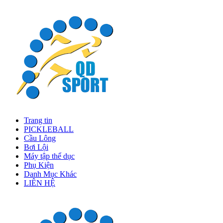
Trang tin
PICKLEBALL
Cầu Lông
Bơi Lội
Máy tập thể dục
Phụ Kiện
Danh Mục Khác
LIÊN HỆ