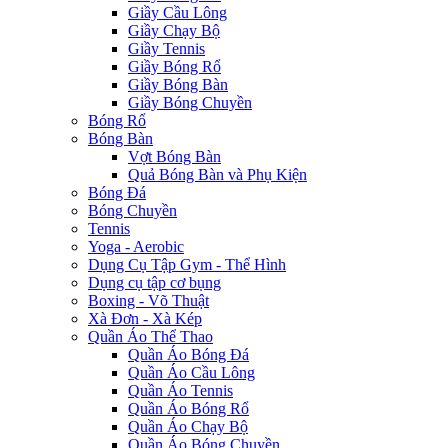
Giầy Cầu Lông
Giầy Chạy Bộ
Giầy Tennis
Giầy Bóng Rổ
Giầy Bóng Bàn
Giầy Bóng Chuyền
Bóng Rổ
Bóng Bàn
Vợt Bóng Bàn
Quả Bóng Bàn và Phụ Kiện
Bóng Đá
Bóng Chuyền
Tennis
Yoga - Aerobic
Dụng Cụ Tập Gym - Thể Hình
Dụng cụ tập cơ bụng
Boxing - Võ Thuật
Xà Đơn - Xà Kép
Quần Áo Thể Thao
Quần Áo Bóng Đá
Quần Áo Cầu Lông
Quần Áo Tennis
Quần Áo Bóng Rổ
Quần Áo Chạy Bộ
Quần Áo Bóng Chuyền