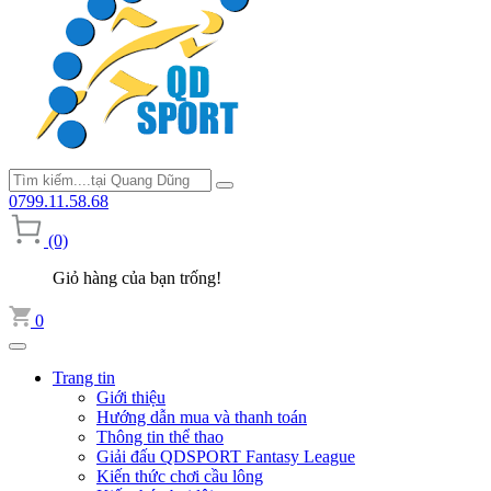
0799.11.58.68
(0)
Giỏ hàng của bạn trống!
0
Trang tin
Giới thiệu
Hướng dẫn mua và thanh toán
Thông tin thể thao
Giải đấu QDSPORT Fantasy League
Kiến thức chơi cầu lông