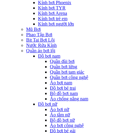
Kính bơi Phoenix
Kính bơi TYR
Kính bơi Arena
Kính bơi trẻ em
Kính bơi người lớn
Mũ Bơi
Phao Tập Bơi
Bit Tai Bơi Lội
Nước Rửa Kính
Quần áo bơi lội
Đồ bơi nam
Quần đùi bơi
Quần bơi lửng
Quần bơi tam giác
Quần bơi công nghệ
Áo bơi nam
Đồ bơi bé trai
Bộ đồ bơi nam
Áo chống nắng nam
Đồ bơi nữ
Áo bơi nữ
Áo tắm nữ
Bộ đồ bơi nữ
Áo bơi công nghệ
Đồ bơi bé gái