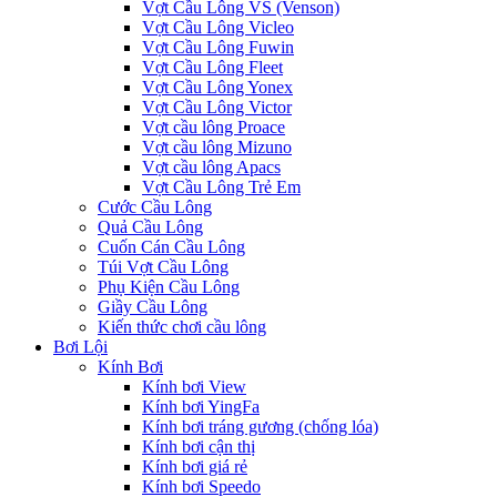
Vợt Cầu Lông VS (Venson)
Vợt Cầu Lông Vicleo
Vợt Cầu Lông Fuwin
Vợt Cầu Lông Fleet
Vợt Cầu Lông Yonex
Vợt Cầu Lông Victor
Vợt cầu lông Proace
Vợt cầu lông Mizuno
Vợt cầu lông Apacs
Vợt Cầu Lông Trẻ Em
Cước Cầu Lông
Quả Cầu Lông
Cuốn Cán Cầu Lông
Túi Vợt Cầu Lông
Phụ Kiện Cầu Lông
Giầy Cầu Lông
Kiến thức chơi cầu lông
Bơi Lội
Kính Bơi
Kính bơi View
Kính bơi YingFa
Kính bơi tráng gương (chống lóa)
Kính bơi cận thị
Kính bơi giá rẻ
Kính bơi Speedo