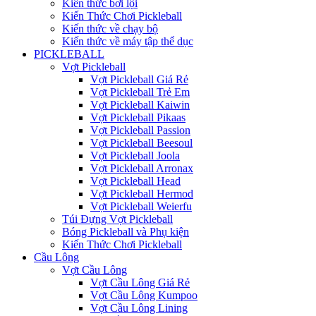
Kiến thức bơi lội
Kiến Thức Chơi Pickleball
Kiến thức về chạy bộ
Kiến thức về máy tập thể dục
PICKLEBALL
Vợt Pickleball
Vợt Pickleball Giá Rẻ
Vợt Pickleball Trẻ Em
Vợt Pickleball Kaiwin
Vợt Pickleball Pikaas
Vợt Pickleball Passion
Vợt Pickleball Beesoul
Vợt Pickleball Joola
Vợt Pickleball Arronax
Vợt Pickleball Head
Vợt Pickleball Hermod
Vợt Pickleball Weierfu
Túi Đựng Vợt Pickleball
Bóng Pickleball và Phụ kiện
Kiến Thức Chơi Pickleball
Cầu Lông
Vợt Cầu Lông
Vợt Cầu Lông Giá Rẻ
Vợt Cầu Lông Kumpoo
Vợt Cầu Lông Lining