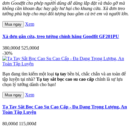
đơn Goodfit cho phép người dùng dễ dàng lắp đặt và tháo gỡ mà
không cần khoan đục hay gây hư hại cho khung cửa. Xà đơn treo
tường phù hợp cho mọi đối tượng bao gồm cả trẻ em và người lớn.
Xem
Mua ngay
Xà đơn gắn cửa, treo tường chính hãng Goodfit GF201PU
380,000đ
525,000đ
-30%
Bạn đang tìm kiếm một loại
tạ tay
bền bỉ, chắc chắn và an toàn để
tập luyện tại nhà?
Tạ tay sắt bọc cao su cao cấp
chính là sự lựa
chọn lý tưởng dành cho bạn!
Xem
Mua ngay
Tạ Tay Sắt Bọc Cao Su Cao Cấp - Đa Dạng Trọng Lượng, An
Toàn Tập Luyện
80,000đ
115,000đ