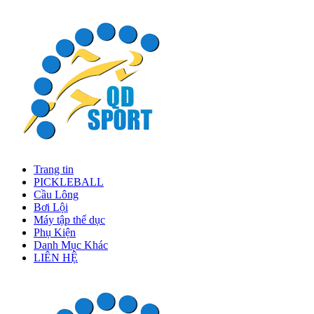
Trang tin
PICKLEBALL
Cầu Lông
Bơi Lội
Máy tập thể dục
Phụ Kiện
Danh Mục Khác
LIÊN HỆ