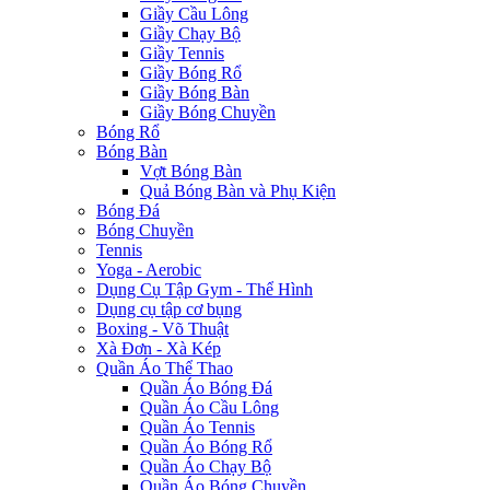
Giầy Cầu Lông
Giầy Chạy Bộ
Giầy Tennis
Giầy Bóng Rổ
Giầy Bóng Bàn
Giầy Bóng Chuyền
Bóng Rổ
Bóng Bàn
Vợt Bóng Bàn
Quả Bóng Bàn và Phụ Kiện
Bóng Đá
Bóng Chuyền
Tennis
Yoga - Aerobic
Dụng Cụ Tập Gym - Thể Hình
Dụng cụ tập cơ bụng
Boxing - Võ Thuật
Xà Đơn - Xà Kép
Quần Áo Thể Thao
Quần Áo Bóng Đá
Quần Áo Cầu Lông
Quần Áo Tennis
Quần Áo Bóng Rổ
Quần Áo Chạy Bộ
Quần Áo Bóng Chuyền