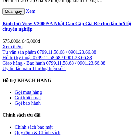
Delfina Cao Cấp Giá Rẻ được nhập khẩu từ Nhật…
Xem
Mua ngay
Kính bơi View V2000SA Nhật Cao Cấp Giá Rẻ cho dân bơi lội
chuyên nghiệp
575,000đ
645,000đ
Xem thêm
Tư vấn sản phẩm
0799.11.58.68 / 0901.23.66.88
Hỗ trợ kỹ thuật
0799.11.58.68 / 0901.23.66.88
Giao hàng - Bảo hành
0799.11.58.68 / 0901.23.66.88
Uy tín lâu năm
Thương hiệu số 1
Hỗ trợ KHÁCH HÀNG
Gọi mua hàng
Gọi khiếu nại
Gọi bảo hành
Chính sách ưu đãi
Chính sách bảo mật
Quy định & Chính sách