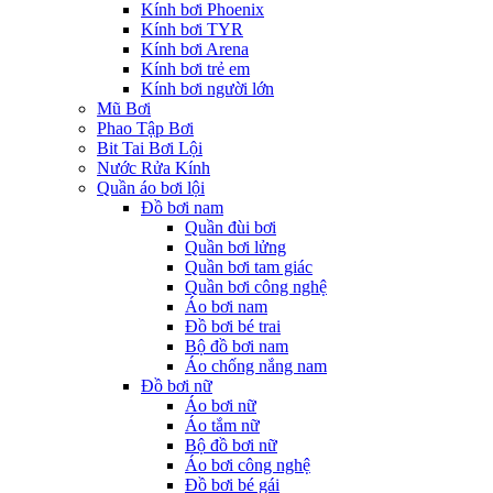
Kính bơi Phoenix
Kính bơi TYR
Kính bơi Arena
Kính bơi trẻ em
Kính bơi người lớn
Mũ Bơi
Phao Tập Bơi
Bit Tai Bơi Lội
Nước Rửa Kính
Quần áo bơi lội
Đồ bơi nam
Quần đùi bơi
Quần bơi lửng
Quần bơi tam giác
Quần bơi công nghệ
Áo bơi nam
Đồ bơi bé trai
Bộ đồ bơi nam
Áo chống nắng nam
Đồ bơi nữ
Áo bơi nữ
Áo tắm nữ
Bộ đồ bơi nữ
Áo bơi công nghệ
Đồ bơi bé gái