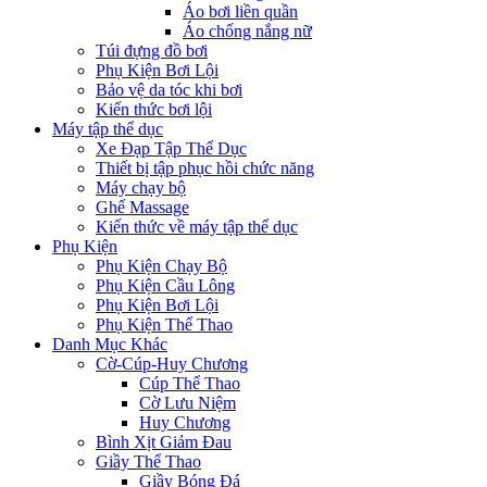
Áo bơi liền quần
Áo chống nắng nữ
Túi đựng đồ bơi
Phụ Kiện Bơi Lội
Bảo vệ da tóc khi bơi
Kiến thức bơi lội
Máy tập thể dục
Xe Đạp Tập Thể Dục
Thiết bị tập phục hồi chức năng
Máy chạy bộ
Ghế Massage
Kiến thức về máy tập thể dục
Phụ Kiện
Phụ Kiện Chạy Bộ
Phụ Kiện Cầu Lông
Phụ Kiện Bơi Lội
Phụ Kiện Thể Thao
Danh Mục Khác
Cờ-Cúp-Huy Chương
Cúp Thể Thao
Cờ Lưu Niệm
Huy Chương
Bình Xịt Giảm Đau
Giầy Thể Thao
Giầy Bóng Đá