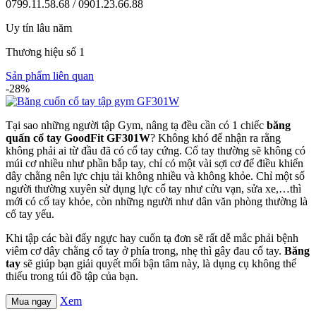
0799.11.58.68 / 0901.23.66.88
Uy tín lâu năm
Thương hiệu số 1
Sản phẩm liên quan
-28%
Tại sao những người tập Gym, nâng tạ đều cần có 1 chiếc
băng
quấn cổ tay GoodFit GF301W
? Không khó để nhận ra rằng
không phải ai từ đầu đã có cổ tay cứng. Cổ tay thường sẽ không có
múi cơ nhiều như phần bắp tay, chỉ có một vài sợi cơ để điều khiển
dây chằng nên lực chịu tải không nhiều và không khỏe. Chỉ một số
người thường xuyên sử dụng lực cổ tay như cửu vạn, sửa xe,…thì
mới có cổ tay khỏe, còn những người như dân văn phòng thường là
cổ tay yếu.
Khi tập các bài đẩy ngực hay cuốn tạ đơn sẽ rất dễ mắc phải bệnh
viêm cơ dây chằng cổ tay ở phía trong, nhẹ thì gây đau cổ tay.
Băng
tay
sẽ giúp bạn giải quyết mối bận tâm này, là dụng cụ không thể
thiếu trong túi đồ tập của bạn.
Xem
Mua ngay