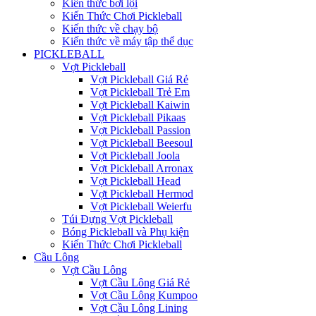
Kiến thức bơi lội
Kiến Thức Chơi Pickleball
Kiến thức về chạy bộ
Kiến thức về máy tập thể dục
PICKLEBALL
Vợt Pickleball
Vợt Pickleball Giá Rẻ
Vợt Pickleball Trẻ Em
Vợt Pickleball Kaiwin
Vợt Pickleball Pikaas
Vợt Pickleball Passion
Vợt Pickleball Beesoul
Vợt Pickleball Joola
Vợt Pickleball Arronax
Vợt Pickleball Head
Vợt Pickleball Hermod
Vợt Pickleball Weierfu
Túi Đựng Vợt Pickleball
Bóng Pickleball và Phụ kiện
Kiến Thức Chơi Pickleball
Cầu Lông
Vợt Cầu Lông
Vợt Cầu Lông Giá Rẻ
Vợt Cầu Lông Kumpoo
Vợt Cầu Lông Lining