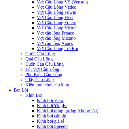
Vợt Cầu Lông VS (Venson)
Vợt Cầu Lông Vicleo
Vợt Cầu Lông Fuwin
Vợt Cầu Lông Fleet
Vợt Cầu Lông Yonex
Vợt Cầu Lông Victor
Vợt cầu lông Proace
Vợt cầu lông Mizuno
Vợt cầu lông Apacs
Vợt Cầu Lông Trẻ Em
Cước Cầu Lông
Quả Cầu Lông
Cuốn Cán Cầu Lông
Túi Vợt Cầu Lông
Phụ Kiện Cầu Lông
Giầy Cầu Lông
Kiến thức chơi cầu lông
Bơi Lội
Kính Bơi
Kính bơi View
Kính bơi YingFa
Kính bơi tráng gương (chống lóa)
Kính bơi cận thị
Kính bơi giá rẻ
Kính bơi Speedo