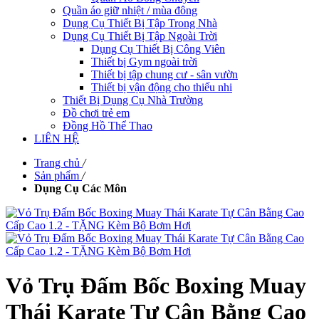
Quần áo giữ nhiệt / mùa đông
Dụng Cụ Thiết Bị Tập Trong Nhà
Dụng Cụ Thiết Bị Tập Ngoài Trời
Dụng Cụ Thiết Bị Công Viên
Thiết bị Gym ngoài trời
Thiết bị tập chung cư - sân vườn
Thiết bị vận động cho thiếu nhi
Thiết Bị Dụng Cụ Nhà Trường
Đồ chơi trẻ em
Đồng Hồ Thể Thao
LIÊN HỆ
Trang chủ
/
Sản phẩm
/
Dụng Cụ Các Môn
Vỏ Trụ Đấm Bốc Boxing Muay
Thái Karate Tự Cân Bằng Cao