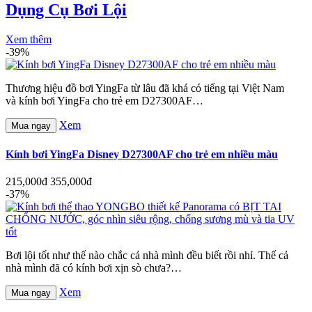
Dụng Cụ Bơi Lội
Xem thêm
-39%
Thương hiệu đồ bơi YingFa từ lâu đã khá có tiếng tại Việt Nam
và kính bơi YingFa cho trẻ em D27300AF…
Xem
Mua ngay
Kính bơi YingFa Disney D27300AF cho trẻ em nhiều màu
215,000đ
355,000đ
-37%
Bơi lội tốt như thế nào chắc cả nhà mình đều biết rồi nhỉ. Thế cả
nhà mình đã có kính bơi xịn sò chưa?…
Xem
Mua ngay