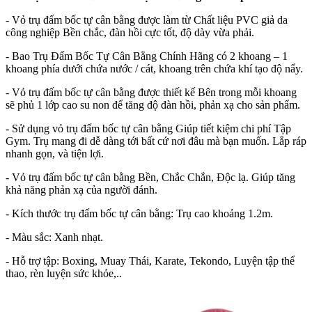
- Vỏ trụ đấm bốc tự cân bằng được làm từ Chất liệu PVC giả da
công nghiệp Bền chắc, đàn hồi cực tốt, độ dày vừa phải.
- Bao Trụ Đấm Bốc Tự Cân Bằng Chính Hãng có 2 khoang – 1
khoang phía dưới chứa nước / cát, khoang trên chứa khí tạo độ nẩy.
- Vỏ trụ đấm bốc tự cân bằng được thiết kế Bên trong mỗi khoang
sẽ phủ 1 lớp cao su non để tăng độ đàn hồi, phản xạ cho sản phẩm.
- Sử dụng vỏ trụ đấm bốc tự cân bằng Giúp tiết kiệm chi phí Tập
Gym. Trụ mang đi dễ dàng tới bất cứ nơi đâu mà bạn muốn. Lắp ráp
nhanh gọn, và tiện lợi.
- Vỏ trụ đấm bốc tự cân bằng Bền, Chắc Chắn, Độc lạ. Giúp tăng
khả năng phản xạ của người đánh.
- Kích thước trụ đấm bốc tự cân bằng: Trụ cao khoảng 1.2m.
- Màu sắc: Xanh nhạt.
- Hỗ trợ tập: Boxing, Muay Thái, Karate, Tekondo, Luyện tập thể
thao, rèn luyện sức khỏe,..