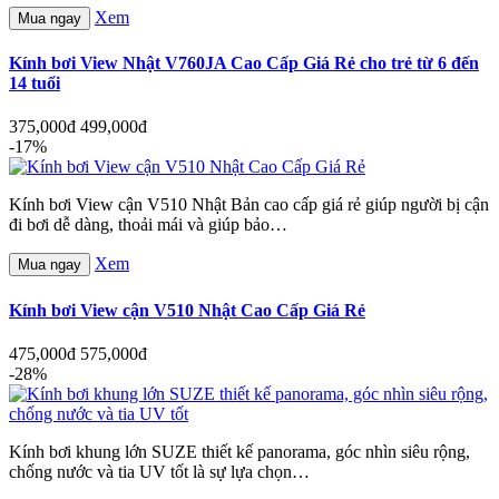
Xem
Mua ngay
Kính bơi View Nhật V760JA Cao Cấp Giá Rẻ cho trẻ từ 6 đến
14 tuổi
375,000đ
499,000đ
-17%
Kính bơi View cận V510 Nhật Bản cao cấp giá rẻ giúp người bị cận
đi bơi dễ dàng, thoải mái và giúp bảo…
Xem
Mua ngay
Kính bơi View cận V510 Nhật Cao Cấp Giá Rẻ
475,000đ
575,000đ
-28%
Kính bơi khung lớn SUZE thiết kế panorama, góc nhìn siêu rộng,
chống nước và tia UV tốt là sự lựa chọn…