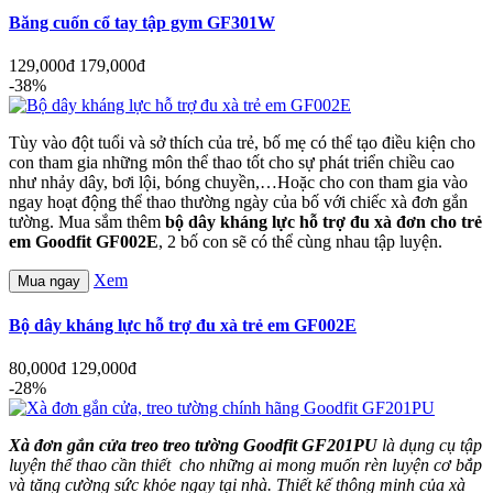
Băng cuốn cổ tay tập gym GF301W
129,000đ
179,000đ
-38%
Tùy vào đột tuổi và sở thích của trẻ, bố mẹ có thể tạo điều kiện cho
con tham gia những môn thể thao tốt cho sự phát triển chiều cao
như nhảy dây, bơi lội, bóng chuyền,…Hoặc cho con tham gia vào
ngay hoạt động thể thao thường ngày của bố với chiếc xà đơn gắn
tường. Mua sắm thêm
bộ dây kháng lực hỗ trợ đu xà đơn cho trẻ
em Goodfit GF002E
, 2 bố con sẽ có thể cùng nhau tập luyện.
Xem
Mua ngay
Bộ dây kháng lực hỗ trợ đu xà trẻ em GF002E
80,000đ
129,000đ
-28%
Xà đơn gắn cửa treo treo tường Goodfit GF201PU
là dụng cụ tập
luyện thể thao cần thiết cho những ai mong muốn rèn luyện cơ bắp
và tăng cường sức khỏe ngay tại nhà. Thiết kế thông minh của xà