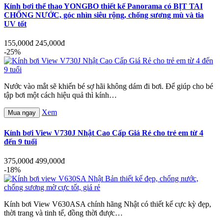
Kính bơi thể thao YONGBO thiết kế Panorama có BỊT TAI
CHỐNG NƯỚC, góc nhìn siêu rộng, chống sương mù và tia
UV tốt
155,000đ
245,000đ
-25%
Nước vào mắt sẽ khiến bé sợ hãi không dám đi bơi. Để giúp cho bé
tập bơi một cách hiệu quả thì kính…
Xem
Mua ngay
Kính bơi View V730J Nhật Cao Cấp Giá Rẻ cho trẻ em từ 4
đến 9 tuổi
375,000đ
499,000đ
-18%
Kính bơi View V630ASA chính hãng Nhật có thiết kế cực kỳ đẹp,
thời trang và tinh tế, đồng thời được…