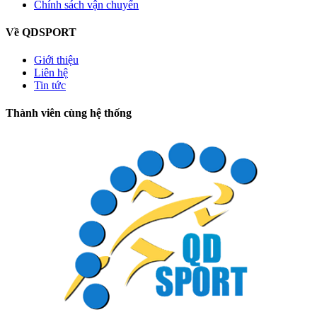
Chính sách vận chuyển
Về QDSPORT
Giới thiệu
Liên hệ
Tin tức
Thành viên cùng hệ thống