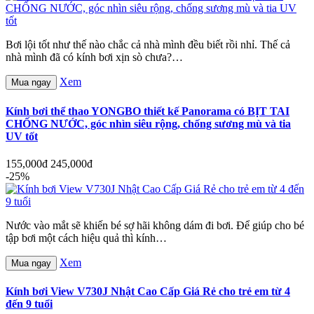
Bơi lội tốt như thế nào chắc cả nhà mình đều biết rồi nhỉ. Thế cả
nhà mình đã có kính bơi xịn sò chưa?…
Xem
Mua ngay
Kính bơi thể thao YONGBO thiết kế Panorama có BỊT TAI
CHỐNG NƯỚC, góc nhìn siêu rộng, chống sương mù và tia
UV tốt
155,000đ
245,000đ
-25%
Nước vào mắt sẽ khiến bé sợ hãi không dám đi bơi. Để giúp cho bé
tập bơi một cách hiệu quả thì kính…
Xem
Mua ngay
Kính bơi View V730J Nhật Cao Cấp Giá Rẻ cho trẻ em từ 4
đến 9 tuổi