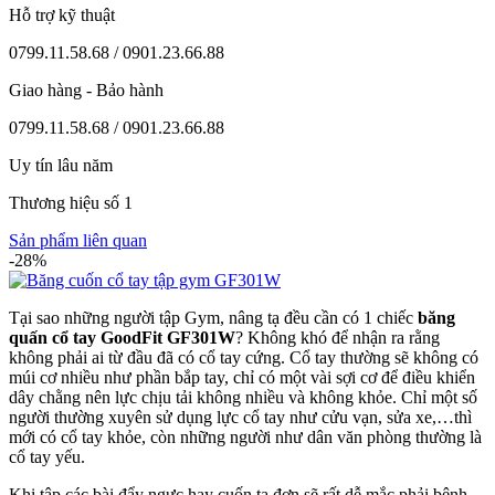
Hỗ trợ kỹ thuật
0799.11.58.68 / 0901.23.66.88
Giao hàng - Bảo hành
0799.11.58.68 / 0901.23.66.88
Uy tín lâu năm
Thương hiệu số 1
Sản phẩm liên quan
-28%
Tại sao những người tập Gym, nâng tạ đều cần có 1 chiếc
băng
quấn cổ tay GoodFit GF301W
? Không khó để nhận ra rằng
không phải ai từ đầu đã có cổ tay cứng. Cổ tay thường sẽ không có
múi cơ nhiều như phần bắp tay, chỉ có một vài sợi cơ để điều khiển
dây chằng nên lực chịu tải không nhiều và không khỏe. Chỉ một số
người thường xuyên sử dụng lực cổ tay như cửu vạn, sửa xe,…thì
mới có cổ tay khỏe, còn những người như dân văn phòng thường là
cổ tay yếu.
Khi tập các bài đẩy ngực hay cuốn tạ đơn sẽ rất dễ mắc phải bệnh