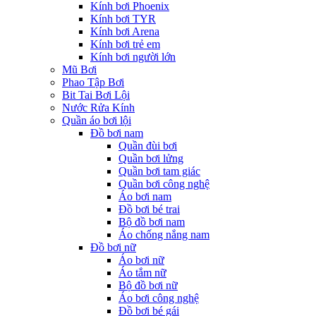
Kính bơi Phoenix
Kính bơi TYR
Kính bơi Arena
Kính bơi trẻ em
Kính bơi người lớn
Mũ Bơi
Phao Tập Bơi
Bit Tai Bơi Lội
Nước Rửa Kính
Quần áo bơi lội
Đồ bơi nam
Quần đùi bơi
Quần bơi lửng
Quần bơi tam giác
Quần bơi công nghệ
Áo bơi nam
Đồ bơi bé trai
Bộ đồ bơi nam
Áo chống nắng nam
Đồ bơi nữ
Áo bơi nữ
Áo tắm nữ
Bộ đồ bơi nữ
Áo bơi công nghệ
Đồ bơi bé gái