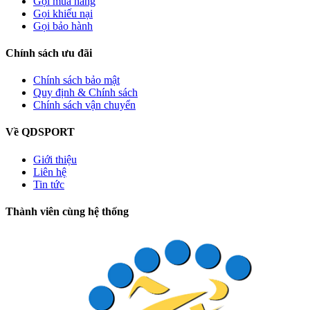
Gọi mua hàng
Gọi khiếu nại
Gọi bảo hành
Chính sách ưu đãi
Chính sách bảo mật
Quy định & Chính sách
Chính sách vận chuyển
Về QDSPORT
Giới thiệu
Liên hệ
Tin tức
Thành viên cùng hệ thống