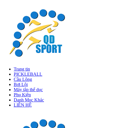
Trang tin
PICKLEBALL
Cầu Lông
Bơi Lội
Máy tập thể dục
Phụ Kiện
Danh Mục Khác
LIÊN HỆ