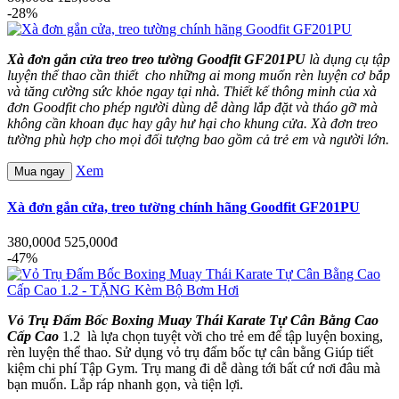
-28%
Xà đơn gắn cửa treo treo tường Goodfit GF201PU
là dụng cụ tập
luyện thể thao cần thiết cho những ai mong muốn rèn luyện cơ bắp
và tăng cường sức khỏe ngay tại nhà. Thiết kế thông minh của xà
đơn Goodfit cho phép người dùng dễ dàng lắp đặt và tháo gỡ mà
không cần khoan đục hay gây hư hại cho khung cửa. Xà đơn treo
tường phù hợp cho mọi đối tượng bao gồm cả trẻ em và người lớn.
Xem
Mua ngay
Xà đơn gắn cửa, treo tường chính hãng Goodfit GF201PU
380,000đ
525,000đ
-47%
Vỏ Trụ Đấm Bốc Boxing Muay Thái Karate Tự Cân Bằng Cao
Cấp Cao
1.2 là lựa chọn tuyệt vời cho trẻ em để tập luyện boxing,
rèn luyện thể thao. Sử dụng vỏ trụ đấm bốc tự cân bằng Giúp tiết
kiệm chi phí Tập Gym. Trụ mang đi dễ dàng tới bất cứ nơi đâu mà
bạn muốn. Lắp ráp nhanh gọn, và tiện lợi.