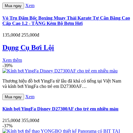
Xem
Mua ngay
Vỏ Trụ Đấm Bốc Boxing Muay Thái Karate Tự Cân Bằng Cao
Cấp Cao 1.2 - TẶNG Kèm Bộ Bơm Hơi
135,000đ
255,000đ
Dụng Cụ Bơi Lội
Xem thêm
-39%
Thương hiệu đồ bơi YingFa từ lâu đã khá có tiếng tại Việt Nam
và kính bơi YingFa cho trẻ em D27300AF…
Xem
Mua ngay
Kính bơi YingFa Disney D27300AF cho trẻ em nhiều màu
215,000đ
355,000đ
-37%