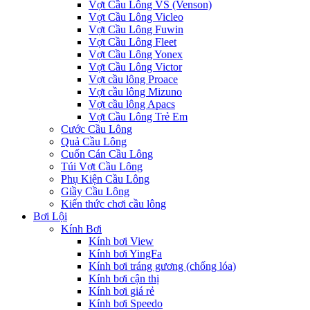
Vợt Cầu Lông VS (Venson)
Vợt Cầu Lông Vicleo
Vợt Cầu Lông Fuwin
Vợt Cầu Lông Fleet
Vợt Cầu Lông Yonex
Vợt Cầu Lông Victor
Vợt cầu lông Proace
Vợt cầu lông Mizuno
Vợt cầu lông Apacs
Vợt Cầu Lông Trẻ Em
Cước Cầu Lông
Quả Cầu Lông
Cuốn Cán Cầu Lông
Túi Vợt Cầu Lông
Phụ Kiện Cầu Lông
Giầy Cầu Lông
Kiến thức chơi cầu lông
Bơi Lội
Kính Bơi
Kính bơi View
Kính bơi YingFa
Kính bơi tráng gương (chống lóa)
Kính bơi cận thị
Kính bơi giá rẻ
Kính bơi Speedo