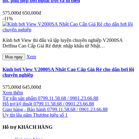
tốt, phù hợp bơi ngoài trời và đi biển
575,000đ
650,000đ
-11%
Kính bơi View thi đấu và tập luyện chuyên nghiệp V2000SA
Delfina Cao Cấp Giá Rẻ được nhập khẩu từ Nhật…
Xem
Mua ngay
Kính bơi View V2000SA Nhật Cao Cấp Giá Rẻ cho dân bơi lội
chuyên nghiệp
575,000đ
645,000đ
Xem thêm
Tư vấn sản phẩm
0799.11.58.68 / 0901.23.66.88
Hỗ trợ kỹ thuật
0799.11.58.68 / 0901.23.66.88
Giao hàng - Bảo hành
0799.11.58.68 / 0901.23.66.88
Uy tín lâu năm
Thương hiệu số 1
Hỗ trợ KHÁCH HÀNG