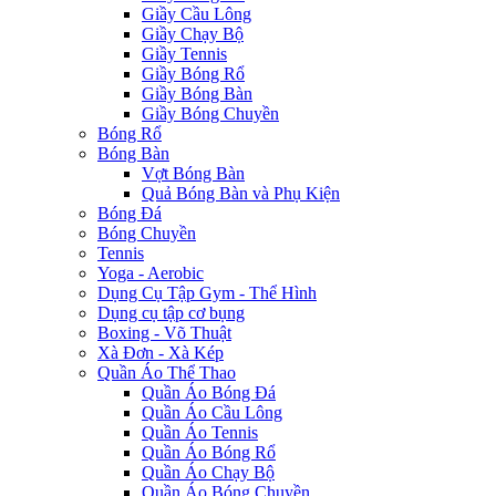
Giầy Cầu Lông
Giầy Chạy Bộ
Giầy Tennis
Giầy Bóng Rổ
Giầy Bóng Bàn
Giầy Bóng Chuyền
Bóng Rổ
Bóng Bàn
Vợt Bóng Bàn
Quả Bóng Bàn và Phụ Kiện
Bóng Đá
Bóng Chuyền
Tennis
Yoga - Aerobic
Dụng Cụ Tập Gym - Thể Hình
Dụng cụ tập cơ bụng
Boxing - Võ Thuật
Xà Đơn - Xà Kép
Quần Áo Thể Thao
Quần Áo Bóng Đá
Quần Áo Cầu Lông
Quần Áo Tennis
Quần Áo Bóng Rổ
Quần Áo Chạy Bộ
Quần Áo Bóng Chuyền