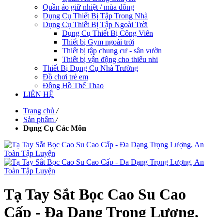
Quần áo giữ nhiệt / mùa đông
Dụng Cụ Thiết Bị Tập Trong Nhà
Dụng Cụ Thiết Bị Tập Ngoài Trời
Dụng Cụ Thiết Bị Công Viên
Thiết bị Gym ngoài trời
Thiết bị tập chung cư - sân vườn
Thiết bị vận động cho thiếu nhi
Thiết Bị Dụng Cụ Nhà Trường
Đồ chơi trẻ em
Đồng Hồ Thể Thao
LIÊN HỆ
Trang chủ
/
Sản phẩm
/
Dụng Cụ Các Môn
Tạ Tay Sắt Bọc Cao Su Cao
Cấp - Đa Dạng Trọng Lượng,