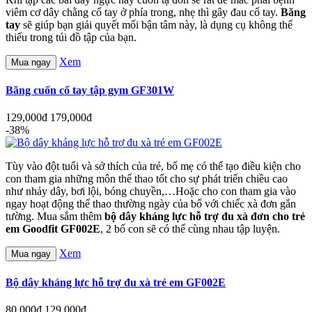
viêm cơ dây chằng cổ tay ở phía trong, nhẹ thì gây đau cổ tay.
Băng
tay
sẽ giúp bạn giải quyết mối bận tâm này, là dụng cụ không thể
thiếu trong túi đồ tập của bạn.
Xem
Mua ngay
Băng cuốn cổ tay tập gym GF301W
129,000đ
179,000đ
-38%
Tùy vào đột tuổi và sở thích của trẻ, bố mẹ có thể tạo điều kiện cho
con tham gia những môn thể thao tốt cho sự phát triển chiều cao
như nhảy dây, bơi lội, bóng chuyền,…Hoặc cho con tham gia vào
ngay hoạt động thể thao thường ngày của bố với chiếc xà đơn gắn
tường. Mua sắm thêm
bộ dây kháng lực hỗ trợ đu xà đơn cho trẻ
em Goodfit GF002E
, 2 bố con sẽ có thể cùng nhau tập luyện.
Xem
Mua ngay
Bộ dây kháng lực hỗ trợ đu xà trẻ em GF002E
80,000đ
129,000đ