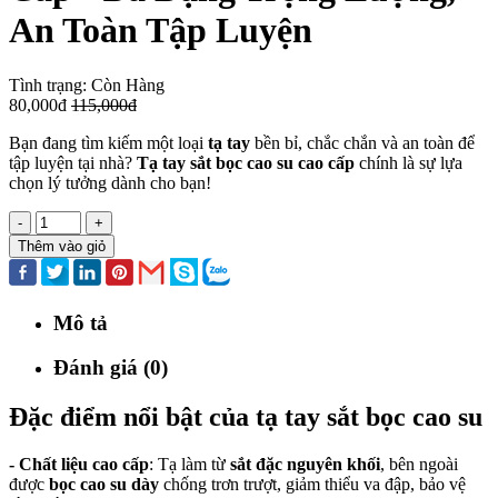
An Toàn Tập Luyện
Tình trạng:
Còn Hàng
80,000đ
115,000đ
Bạn đang tìm kiếm một loại
tạ tay
bền bỉ, chắc chắn và an toàn để
tập luyện tại nhà?
Tạ tay sắt bọc cao su cao cấp
chính là sự lựa
chọn lý tưởng dành cho bạn!
-
+
Thêm vào giỏ
Mô tả
Đánh giá (0)
Đặc điểm nổi bật của tạ tay sắt bọc cao su
- Chất liệu cao cấp
: Tạ làm từ
sắt đặc nguyên khối
, bên ngoài
được
bọc cao su dày
chống trơn trượt, giảm thiểu va đập, bảo vệ