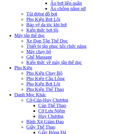
Áo bơi liền quần
Áo chống nắng nữ
Túi đựng đồ bơi
Phụ Kiện Bơi Lội
Bảo vệ da tóc khi bơi
Kiến thức bơi lội
Máy tập thể dục
Xe Đạp Tập Thể Dục
Thiết bị tập phục hồi chức năng
Máy chạy bộ
Ghế Massage
Kiến thức về máy tập thể dục
Phụ Kiện
Phụ Kiện Chạy Bộ
Phụ Kiện Cầu Lông
Phụ Kiện Bơi Lội
Phụ Kiện Thể Thao
Danh Mục Khác
Cờ-Cúp-Huy Chương
Cúp Thể Thao
Cờ Lưu Niệm
Huy Chương
Bình Xịt Giảm Đau
Giầy Thể Thao
Giầy Bóng Đá