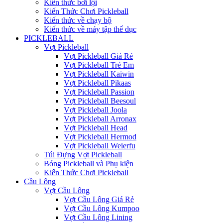
Kiến thức bơi lội
Kiến Thức Chơi Pickleball
Kiến thức về chạy bộ
Kiến thức về máy tập thể dục
PICKLEBALL
Vợt Pickleball
Vợt Pickleball Giá Rẻ
Vợt Pickleball Trẻ Em
Vợt Pickleball Kaiwin
Vợt Pickleball Pikaas
Vợt Pickleball Passion
Vợt Pickleball Beesoul
Vợt Pickleball Joola
Vợt Pickleball Arronax
Vợt Pickleball Head
Vợt Pickleball Hermod
Vợt Pickleball Weierfu
Túi Đựng Vợt Pickleball
Bóng Pickleball và Phụ kiện
Kiến Thức Chơi Pickleball
Cầu Lông
Vợt Cầu Lông
Vợt Cầu Lông Giá Rẻ
Vợt Cầu Lông Kumpoo
Vợt Cầu Lông Lining