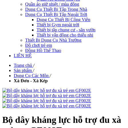
Quần áo giữ nhiệt / mùa đông
Dụng Cụ Thiết Bị Tập Trong Nhà
Dụng Cụ Thiết Bị Tập Ngoài Trời
Dụng Cụ Thiết Bị Công Viên
Thiết bị Gym ngoài trời
Thiết bị tập chung cư - sân vườn
Thiết bị vận động cho thiếu nhi
Thiết Bị Dụng Cụ Nhà Trường
Đồ chơi trẻ em
Đồng Hồ Thể Thao
LIÊN HỆ
Trang chủ
/
Sản phẩm
/
Dụng Cụ Các Môn
/
Xà Đơn - Xà Kép
Bộ dây kháng lực hỗ trợ đu xà