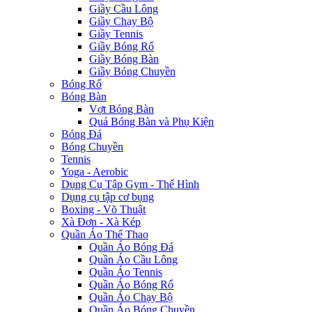
Giầy Cầu Lông
Giầy Chạy Bộ
Giầy Tennis
Giầy Bóng Rổ
Giầy Bóng Bàn
Giầy Bóng Chuyền
Bóng Rổ
Bóng Bàn
Vợt Bóng Bàn
Quả Bóng Bàn và Phụ Kiện
Bóng Đá
Bóng Chuyền
Tennis
Yoga - Aerobic
Dụng Cụ Tập Gym - Thể Hình
Dụng cụ tập cơ bụng
Boxing - Võ Thuật
Xà Đơn - Xà Kép
Quần Áo Thể Thao
Quần Áo Bóng Đá
Quần Áo Cầu Lông
Quần Áo Tennis
Quần Áo Bóng Rổ
Quần Áo Chạy Bộ
Quần Áo Bóng Chuyền