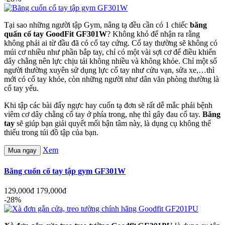
Tại sao những người tập Gym, nâng tạ đều cần có 1 chiếc
băng
quấn cổ tay GoodFit GF301W
? Không khó để nhận ra rằng
không phải ai từ đầu đã có cổ tay cứng. Cổ tay thường sẽ không có
múi cơ nhiều như phần bắp tay, chỉ có một vài sợi cơ để điều khiển
dây chằng nên lực chịu tải không nhiều và không khỏe. Chỉ một số
người thường xuyên sử dụng lực cổ tay như cửu vạn, sửa xe,…thì
mới có cổ tay khỏe, còn những người như dân văn phòng thường là
cổ tay yếu.
Khi tập các bài đẩy ngực hay cuốn tạ đơn sẽ rất dễ mắc phải bệnh
viêm cơ dây chằng cổ tay ở phía trong, nhẹ thì gây đau cổ tay.
Băng
tay
sẽ giúp bạn giải quyết mối bận tâm này, là dụng cụ không thể
thiếu trong túi đồ tập của bạn.
Xem
Mua ngay
Băng cuốn cổ tay tập gym GF301W
129,000đ
179,000đ
-28%