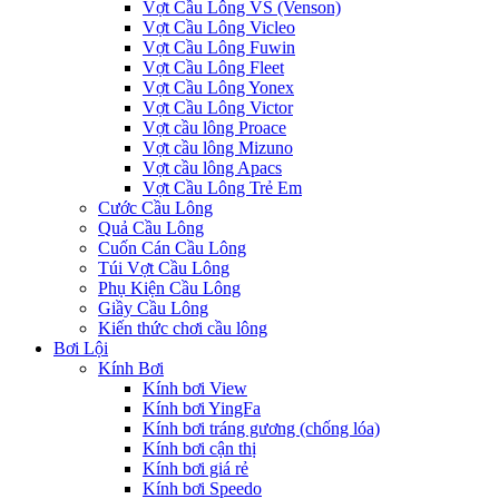
Vợt Cầu Lông VS (Venson)
Vợt Cầu Lông Vicleo
Vợt Cầu Lông Fuwin
Vợt Cầu Lông Fleet
Vợt Cầu Lông Yonex
Vợt Cầu Lông Victor
Vợt cầu lông Proace
Vợt cầu lông Mizuno
Vợt cầu lông Apacs
Vợt Cầu Lông Trẻ Em
Cước Cầu Lông
Quả Cầu Lông
Cuốn Cán Cầu Lông
Túi Vợt Cầu Lông
Phụ Kiện Cầu Lông
Giầy Cầu Lông
Kiến thức chơi cầu lông
Bơi Lội
Kính Bơi
Kính bơi View
Kính bơi YingFa
Kính bơi tráng gương (chống lóa)
Kính bơi cận thị
Kính bơi giá rẻ
Kính bơi Speedo