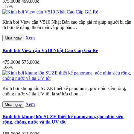
375,000đ
499,000đ
-17%
Kính bơi View cận V510 Nhật Bản cao cấp giá rẻ giúp người bị cận
đi bơi dễ dàng, thoải mái và giúp bảo…
Xem
Mua ngay
Kính bơi View cận V510 Nhật Cao Cấp Giá Rẻ
475,000đ
575,000đ
-28%
Kính bơi khung lớn SUZE thiết kế panorama, góc nhìn siêu rộng,
chống nước và tia UV tốt là sự lựa chọn…
Xem
Mua ngay
Kính bơi khung lớn SUZE thiết kế panorama, góc nhìn siêu
rộng, chống nước và tia UV tốt
155,000đ
215,000đ