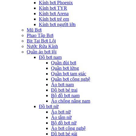
Kính bơi Phoenix
Kính bơi TYR
Kính bơi Arena
Kính bơi trẻ em
Kính bơi người lớn
Mũ Bơi
Phao Tập Bơi
Bit Tai Bơi Lội
Nước Rửa Kính
Quần áo bơi lội
Đồ bơi nam
Quần đùi bơi
Quần bơi lửng
Quần bơi tam giác
Quần bơi công nghệ
Áo bơi nam
Đồ bơi bé trai
Bộ đồ bơi nam
Áo chống nắng nam
Đồ bơi nữ
Áo bơi nữ
Áo tắm nữ
Bộ đồ bơi nữ
Áo bơi công nghệ
Đồ bơi bé gái