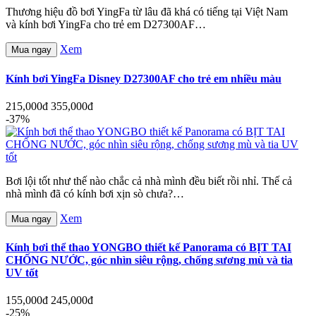
Thương hiệu đồ bơi YingFa từ lâu đã khá có tiếng tại Việt Nam
và kính bơi YingFa cho trẻ em D27300AF…
Xem
Mua ngay
Kính bơi YingFa Disney D27300AF cho trẻ em nhiều màu
215,000đ
355,000đ
-37%
Bơi lội tốt như thế nào chắc cả nhà mình đều biết rồi nhỉ. Thế cả
nhà mình đã có kính bơi xịn sò chưa?…
Xem
Mua ngay
Kính bơi thể thao YONGBO thiết kế Panorama có BỊT TAI
CHỐNG NƯỚC, góc nhìn siêu rộng, chống sương mù và tia
UV tốt
155,000đ
245,000đ
-25%