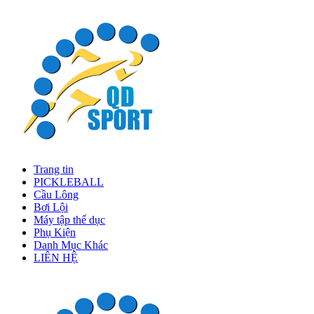
Trang tin
PICKLEBALL
Cầu Lông
Bơi Lội
Máy tập thể dục
Phụ Kiện
Danh Mục Khác
LIÊN HỆ