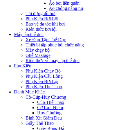
Áo bơi liền quần
Áo chống nắng nữ
Túi đựng đồ bơi
Phụ Kiện Bơi Lội
Bảo vệ da tóc khi bơi
Kiến thức bơi lội
Máy tập thể dục
Xe Đạp Tập Thể Dục
Thiết bị tập phục hồi chức năng
Máy chạy bộ
Ghế Massage
Kiến thức về máy tập thể dục
Phụ Kiện
Phụ Kiện Chạy Bộ
Phụ Kiện Cầu Lông
Phụ Kiện Bơi Lội
Phụ Kiện Thể Thao
Danh Mục Khác
Cờ-Cúp-Huy Chương
Cúp Thể Thao
Cờ Lưu Niệm
Huy Chương
Bình Xịt Giảm Đau
Giầy Thể Thao
Giầy Bóng Đá