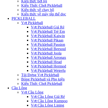
Kiến thức bơi lội
Kiến Thức Chơi Pickleball
Kiến thức về chạy bộ
Kiến thức về máy tập thể dục
PICKLEBALL
Vợt Pickleball
Vợt Pickleball Giá Rẻ
Vợt Pickleball Trẻ Em
Vợt Pickleball Kaiwin
Vợt Pickleball Pikaas
Vợt Pickleball Passion
Vợt Pickleball Beesoul
Vợt Pickleball Joola
Vợt Pickleball Arronax
Vợt Pickleball Head
Vợt Pickleball Hermod
Vợt Pickleball Weierfu
Túi Đựng Vợt Pickleball
Bóng Pickleball và Phụ kiện
Kiến Thức Chơi Pickleball
Cầu Lông
Vợt Cầu Lông
Vợt Cầu Lông Giá Rẻ
Vợt Cầu Lông Kumpoo
Vợt Cầu Lông Lining