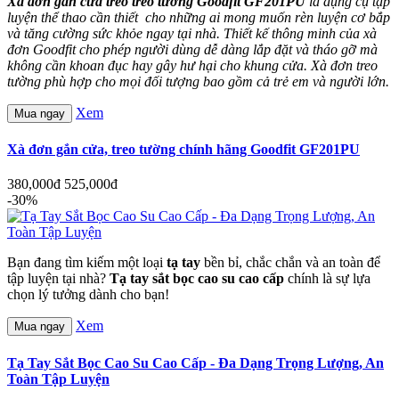
Xà đơn gắn cửa treo treo tường Goodfit GF201PU
là dụng cụ tập
luyện thể thao cần thiết cho những ai mong muốn rèn luyện cơ bắp
và tăng cường sức khỏe ngay tại nhà. Thiết kế thông minh của xà
đơn Goodfit cho phép người dùng dễ dàng lắp đặt và tháo gỡ mà
không cần khoan đục hay gây hư hại cho khung cửa. Xà đơn treo
tường phù hợp cho mọi đối tượng bao gồm cả trẻ em và người lớn.
Xem
Mua ngay
Xà đơn gắn cửa, treo tường chính hãng Goodfit GF201PU
380,000đ
525,000đ
-30%
Bạn đang tìm kiếm một loại
tạ tay
bền bỉ, chắc chắn và an toàn để
tập luyện tại nhà?
Tạ tay sắt bọc cao su cao cấp
chính là sự lựa
chọn lý tưởng dành cho bạn!
Xem
Mua ngay
Tạ Tay Sắt Bọc Cao Su Cao Cấp - Đa Dạng Trọng Lượng, An
Toàn Tập Luyện