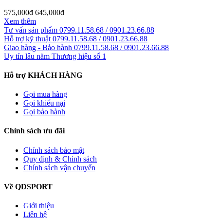
575,000đ
645,000đ
Xem thêm
Tư vấn sản phẩm
0799.11.58.68 / 0901.23.66.88
Hỗ trợ kỹ thuật
0799.11.58.68 / 0901.23.66.88
Giao hàng - Bảo hành
0799.11.58.68 / 0901.23.66.88
Uy tín lâu năm
Thương hiệu số 1
Hỗ trợ KHÁCH HÀNG
Gọi mua hàng
Gọi khiếu nại
Gọi bảo hành
Chính sách ưu đãi
Chính sách bảo mật
Quy định & Chính sách
Chính sách vận chuyển
Về QDSPORT
Giới thiệu
Liên hệ