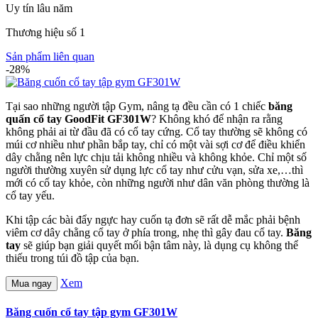
Uy tín lâu năm
Thương hiệu số 1
Sản phẩm liên quan
-28%
Tại sao những người tập Gym, nâng tạ đều cần có 1 chiếc
băng
quấn cổ tay GoodFit GF301W
? Không khó để nhận ra rằng
không phải ai từ đầu đã có cổ tay cứng. Cổ tay thường sẽ không có
múi cơ nhiều như phần bắp tay, chỉ có một vài sợi cơ để điều khiển
dây chằng nên lực chịu tải không nhiều và không khỏe. Chỉ một số
người thường xuyên sử dụng lực cổ tay như cửu vạn, sửa xe,…thì
mới có cổ tay khỏe, còn những người như dân văn phòng thường là
cổ tay yếu.
Khi tập các bài đẩy ngực hay cuốn tạ đơn sẽ rất dễ mắc phải bệnh
viêm cơ dây chằng cổ tay ở phía trong, nhẹ thì gây đau cổ tay.
Băng
tay
sẽ giúp bạn giải quyết mối bận tâm này, là dụng cụ không thể
thiếu trong túi đồ tập của bạn.
Xem
Mua ngay
Băng cuốn cổ tay tập gym GF301W