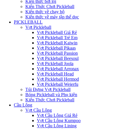
Kiến thức bơi lội
Kiến Thức Chơi Pickleball
Kiến thức về chạy bộ
Kiến thức về máy tập thể dục
PICKLEBALL
Vợt Pickleball
Vợt Pickleball Giá Rẻ
Vợt Pickleball Trẻ Em
Vợt Pickleball Kaiwin
Vợt Pickleball Pikaas
Vợt Pickleball Passion
Vợt Pickleball Beesoul
Vợt Pickleball Joola
Vợt Pickleball Arronax
Vợt Pickleball Head
Vợt Pickleball Hermod
Vợt Pickleball Weierfu
Túi Đựng Vợt Pickleball
Bóng Pickleball và Phụ kiện
Kiến Thức Chơi Pickleball
Cầu Lông
Vợt Cầu Lông
Vợt Cầu Lông Giá Rẻ
Vợt Cầu Lông Kumpoo
Vợt Cầu Lông Lining