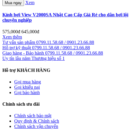
Xem
Mua ngay
Kính bơi View V2000SA Nhật Cao Cấp Giá Rẻ cho dân bơi lội
chuyên nghiệp
575,000đ
645,000đ
Xem thêm
Tư vấn sản phẩm
0799.11.58.68 / 0901.23.66.88
Hỗ trợ kỹ thuật
0799.11.58.68 / 0901.23.66.88
Giao hàng - Bảo hành
0799.11.58.68 / 0901.23.66.88
Uy tín lâu năm
Thương hiệu số 1
Hỗ trợ KHÁCH HÀNG
Gọi mua hàng
Gọi khiếu nại
Gọi bảo hành
Chính sách ưu đãi
Chính sách bảo mật
Quy định & Chính sách
Chính sách vận chuyển