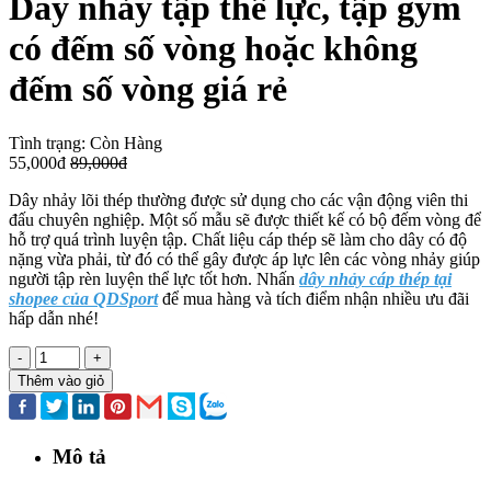
Dây nhảy tập thể lực, tập gym
có đếm số vòng hoặc không
đếm số vòng giá rẻ
Tình trạng:
Còn Hàng
55,000đ
89,000đ
Dây nhảy lõi thép thường được sử dụng cho các vận động viên thi
đấu chuyên nghiệp. Một số mẫu sẽ được thiết kế có bộ đếm vòng để
hỗ trợ quá trình luyện tập. Chất liệu cáp thép sẽ làm cho dây có độ
nặng vừa phải, từ đó có thể gây được áp lực lên các vòng nhảy
giúp
người tập rèn luyện thể lực tốt hơn. Nhấn
dây nhảy cáp thép tại
shopee của QDSport
để mua hàng và tích điểm nhận nhiều ưu đãi
hấp dẫn nhé!
-
+
Thêm vào giỏ
Mô tả