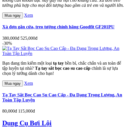
không cần khoan đục hay gây hư hại cho khung cửa. Xà đơn treo
tường phù hợp cho mọi đối tượng bao gồm cả trẻ em và người lớn.
Xem
Mua ngay
Xà đơn gắn cửa, treo tường chính hãng Goodfit GF201PU
380,000đ
525,000đ
-30%
Bạn đang tìm kiếm một loại
tạ tay
bền bỉ, chắc chắn và an toàn để
tập luyện tại nhà?
Tạ tay sắt bọc cao su cao cấp
chính là sự lựa
chọn lý tưởng dành cho bạn!
Xem
Mua ngay
Tạ Tay Sắt Bọc Cao Su Cao Cấp - Đa Dạng Trọng Lượng, An
Toàn Tập Luyện
80,000đ
115,000đ
Dụng Cụ Bơi Lội