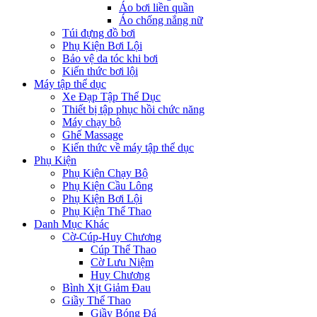
Áo bơi liền quần
Áo chống nắng nữ
Túi đựng đồ bơi
Phụ Kiện Bơi Lội
Bảo vệ da tóc khi bơi
Kiến thức bơi lội
Máy tập thể dục
Xe Đạp Tập Thể Dục
Thiết bị tập phục hồi chức năng
Máy chạy bộ
Ghế Massage
Kiến thức về máy tập thể dục
Phụ Kiện
Phụ Kiện Chạy Bộ
Phụ Kiện Cầu Lông
Phụ Kiện Bơi Lội
Phụ Kiện Thể Thao
Danh Mục Khác
Cờ-Cúp-Huy Chương
Cúp Thể Thao
Cờ Lưu Niệm
Huy Chương
Bình Xịt Giảm Đau
Giầy Thể Thao
Giầy Bóng Đá