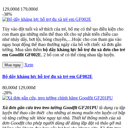
129,000đ
179,000đ
-38%
Tùy vào đột tuổi và sở thích của trẻ, bố mẹ có thể tạo điều kiện cho
con tham gia những môn thể thao tốt cho sự phát triển chiều cao
như nhảy dây, bơi lội, bóng chuyền,…Hoặc cho con tham gia vào
ngay hoạt động thể thao thường ngày của bố với chiếc xà đơn gắn
tường. Mua sắm thêm
bộ dây kháng lực hỗ trợ đu xà đơn cho trẻ
em Goodfit GF002E
, 2 bố con sẽ có thể cùng nhau tập luyện.
Xem
Mua ngay
Bộ dây kháng lực hỗ trợ đu xà trẻ em GF002E
80,000đ
129,000đ
-28%
Xà đơn gắn cửa treo treo tường Goodfit GF201PU
là dụng cụ tập
luyện thể thao cần thiết cho những ai mong muốn rèn luyện cơ bắp
và tăng cường sức khỏe ngay tại nhà. Thiết kế thông minh của xà
đơn Goodfit cho phép người dùng dễ dàng lắp đặt và tháo gỡ mà