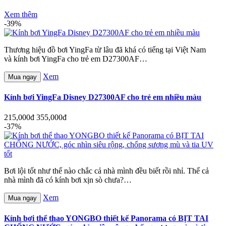
Xem thêm
-39%
Thương hiệu đồ bơi YingFa từ lâu đã khá có tiếng tại Việt Nam
và kính bơi YingFa cho trẻ em D27300AF…
Xem
Mua ngay
Kính bơi YingFa Disney D27300AF cho trẻ em nhiều màu
215,000đ
355,000đ
-37%
Bơi lội tốt như thế nào chắc cả nhà mình đều biết rồi nhỉ. Thế cả
nhà mình đã có kính bơi xịn sò chưa?…
Xem
Mua ngay
Kính bơi thể thao YONGBO thiết kế Panorama có BỊT TAI