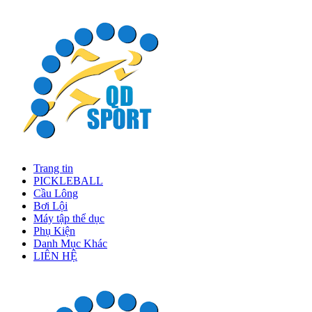
Trang tin
PICKLEBALL
Cầu Lông
Bơi Lội
Máy tập thể dục
Phụ Kiện
Danh Mục Khác
LIÊN HỆ