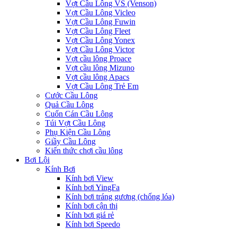
Vợt Cầu Lông VS (Venson)
Vợt Cầu Lông Vicleo
Vợt Cầu Lông Fuwin
Vợt Cầu Lông Fleet
Vợt Cầu Lông Yonex
Vợt Cầu Lông Victor
Vợt cầu lông Proace
Vợt cầu lông Mizuno
Vợt cầu lông Apacs
Vợt Cầu Lông Trẻ Em
Cước Cầu Lông
Quả Cầu Lông
Cuốn Cán Cầu Lông
Túi Vợt Cầu Lông
Phụ Kiện Cầu Lông
Giầy Cầu Lông
Kiến thức chơi cầu lông
Bơi Lội
Kính Bơi
Kính bơi View
Kính bơi YingFa
Kính bơi tráng gương (chống lóa)
Kính bơi cận thị
Kính bơi giá rẻ
Kính bơi Speedo