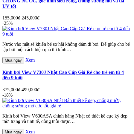
CHỐNG NƯỚC, góc nhìn siêu rộng, chống sương mù và tia
UV tốt
155,000đ
245,000đ
-25%
Nước vào mắt sẽ khiến bé sợ hãi không dám đi bơi. Để giúp cho bé
tập bơi một cách hiệu quả thì kính…
Xem
Mua ngay
Kính bơi View V730J Nhật Cao Cấp Giá Rẻ cho trẻ em từ 4
đến 9 tuổi
375,000đ
499,000đ
-18%
Kính bơi View V630ASA chính hãng Nhật có thiết kế cực kỳ đẹp,
thời trang và tinh tế, đồng thời được…
Xem
Mua ngay