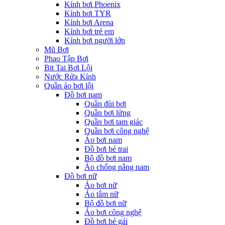
Kính bơi Phoenix
Kính bơi TYR
Kính bơi Arena
Kính bơi trẻ em
Kính bơi người lớn
Mũ Bơi
Phao Tập Bơi
Bit Tai Bơi Lội
Nước Rửa Kính
Quần áo bơi lội
Đồ bơi nam
Quần đùi bơi
Quần bơi lửng
Quần bơi tam giác
Quần bơi công nghệ
Áo bơi nam
Đồ bơi bé trai
Bộ đồ bơi nam
Áo chống nắng nam
Đồ bơi nữ
Áo bơi nữ
Áo tắm nữ
Bộ đồ bơi nữ
Áo bơi công nghệ
Đồ bơi bé gái