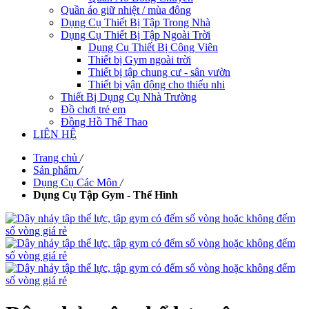
Quần áo giữ nhiệt / mùa đông
Dụng Cụ Thiết Bị Tập Trong Nhà
Dụng Cụ Thiết Bị Tập Ngoài Trời
Dụng Cụ Thiết Bị Công Viên
Thiết bị Gym ngoài trời
Thiết bị tập chung cư - sân vườn
Thiết bị vận động cho thiếu nhi
Thiết Bị Dụng Cụ Nhà Trường
Đồ chơi trẻ em
Đồng Hồ Thể Thao
LIÊN HỆ
Trang chủ
/
Sản phẩm
/
Dụng Cụ Các Môn
/
Dụng Cụ Tập Gym - Thể Hình