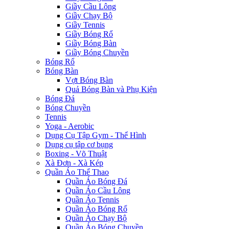
Giầy Cầu Lông
Giầy Chạy Bộ
Giầy Tennis
Giầy Bóng Rổ
Giầy Bóng Bàn
Giầy Bóng Chuyền
Bóng Rổ
Bóng Bàn
Vợt Bóng Bàn
Quả Bóng Bàn và Phụ Kiện
Bóng Đá
Bóng Chuyền
Tennis
Yoga - Aerobic
Dụng Cụ Tập Gym - Thể Hình
Dụng cụ tập cơ bụng
Boxing - Võ Thuật
Xà Đơn - Xà Kép
Quần Áo Thể Thao
Quần Áo Bóng Đá
Quần Áo Cầu Lông
Quần Áo Tennis
Quần Áo Bóng Rổ
Quần Áo Chạy Bộ
Quần Áo Bóng Chuyền