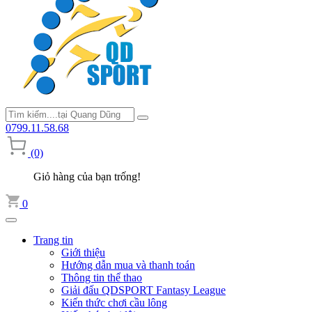
0799.11.58.68
(0)
Giỏ hàng của bạn trống!
0
Trang tin
Giới thiệu
Hướng dẫn mua và thanh toán
Thông tin thể thao
Giải đấu QDSPORT Fantasy League
Kiến thức chơi cầu lông