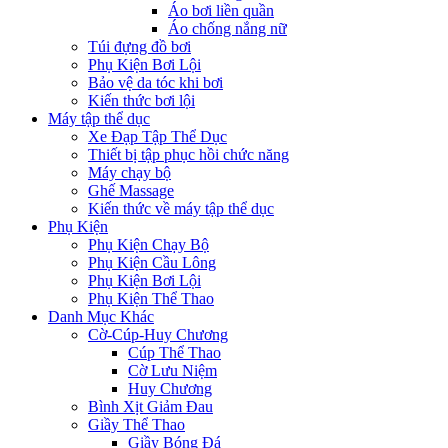
Áo bơi liền quần
Áo chống nắng nữ
Túi đựng đồ bơi
Phụ Kiện Bơi Lội
Bảo vệ da tóc khi bơi
Kiến thức bơi lội
Máy tập thể dục
Xe Đạp Tập Thể Dục
Thiết bị tập phục hồi chức năng
Máy chạy bộ
Ghế Massage
Kiến thức về máy tập thể dục
Phụ Kiện
Phụ Kiện Chạy Bộ
Phụ Kiện Cầu Lông
Phụ Kiện Bơi Lội
Phụ Kiện Thể Thao
Danh Mục Khác
Cờ-Cúp-Huy Chương
Cúp Thể Thao
Cờ Lưu Niệm
Huy Chương
Bình Xịt Giảm Đau
Giầy Thể Thao
Giầy Bóng Đá