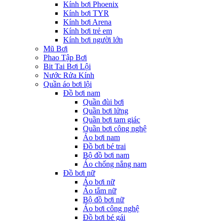
Kính bơi Phoenix
Kính bơi TYR
Kính bơi Arena
Kính bơi trẻ em
Kính bơi người lớn
Mũ Bơi
Phao Tập Bơi
Bit Tai Bơi Lội
Nước Rửa Kính
Quần áo bơi lội
Đồ bơi nam
Quần đùi bơi
Quần bơi lửng
Quần bơi tam giác
Quần bơi công nghệ
Áo bơi nam
Đồ bơi bé trai
Bộ đồ bơi nam
Áo chống nắng nam
Đồ bơi nữ
Áo bơi nữ
Áo tắm nữ
Bộ đồ bơi nữ
Áo bơi công nghệ
Đồ bơi bé gái