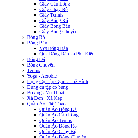
Giầy Cầu Lông
Giầy Chạy Bộ
Giầy Tennis
Giầy Bóng Rổ
Giầy Bóng Bàn
Giầy Bóng Chuyền
Bóng Rổ
Bóng Bàn
Vợt Bóng Bàn
Quả Bóng Bàn và Phụ Kiện
Bóng Đá
Bóng Chuyền
Tennis
Yoga - Aerobic
Dụng Cụ Tập Gym - Thể Hình
Dụng cụ tập cơ bụng
Boxing - Võ Thuật
Xà Đơn - Xà Kép
Quần Áo Thể Thao
Quần Áo Bóng Đá
Quần Áo Cầu Lông
Quần Áo Tennis
Quần Áo Bóng Rổ
Quần Áo Chạy Bộ
Quần Áo Bóng Chuyền