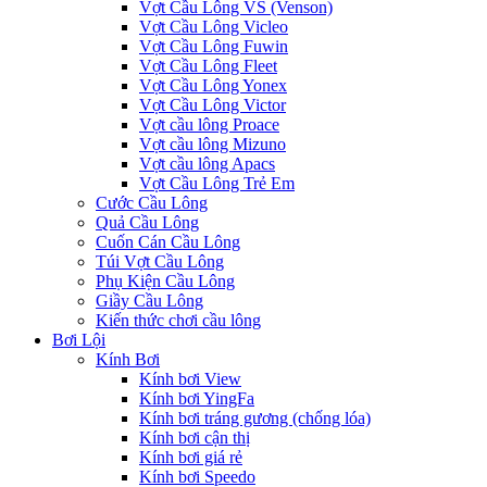
Vợt Cầu Lông VS (Venson)
Vợt Cầu Lông Vicleo
Vợt Cầu Lông Fuwin
Vợt Cầu Lông Fleet
Vợt Cầu Lông Yonex
Vợt Cầu Lông Victor
Vợt cầu lông Proace
Vợt cầu lông Mizuno
Vợt cầu lông Apacs
Vợt Cầu Lông Trẻ Em
Cước Cầu Lông
Quả Cầu Lông
Cuốn Cán Cầu Lông
Túi Vợt Cầu Lông
Phụ Kiện Cầu Lông
Giầy Cầu Lông
Kiến thức chơi cầu lông
Bơi Lội
Kính Bơi
Kính bơi View
Kính bơi YingFa
Kính bơi tráng gương (chống lóa)
Kính bơi cận thị
Kính bơi giá rẻ
Kính bơi Speedo