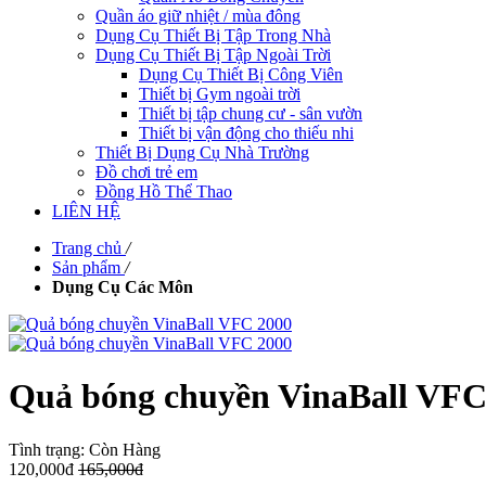
Quần áo giữ nhiệt / mùa đông
Dụng Cụ Thiết Bị Tập Trong Nhà
Dụng Cụ Thiết Bị Tập Ngoài Trời
Dụng Cụ Thiết Bị Công Viên
Thiết bị Gym ngoài trời
Thiết bị tập chung cư - sân vườn
Thiết bị vận động cho thiếu nhi
Thiết Bị Dụng Cụ Nhà Trường
Đồ chơi trẻ em
Đồng Hồ Thể Thao
LIÊN HỆ
Trang chủ
/
Sản phẩm
/
Dụng Cụ Các Môn
Quả bóng chuyền VinaBall VFC
Tình trạng:
Còn Hàng
120,000đ
165,000đ