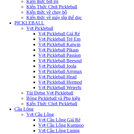
Kiến thức bơi lội
Kiến Thức Chơi Pickleball
Kiến thức về chạy bộ
Kiến thức về máy tập thể dục
PICKLEBALL
Vợt Pickleball
Vợt Pickleball Giá Rẻ
Vợt Pickleball Trẻ Em
Vợt Pickleball Kaiwin
Vợt Pickleball Pikaas
Vợt Pickleball Passion
Vợt Pickleball Beesoul
Vợt Pickleball Joola
Vợt Pickleball Arronax
Vợt Pickleball Head
Vợt Pickleball Hermod
Vợt Pickleball Weierfu
Túi Đựng Vợt Pickleball
Bóng Pickleball và Phụ kiện
Kiến Thức Chơi Pickleball
Cầu Lông
Vợt Cầu Lông
Vợt Cầu Lông Giá Rẻ
Vợt Cầu Lông Kumpoo
Vợt Cầu Lông Lining