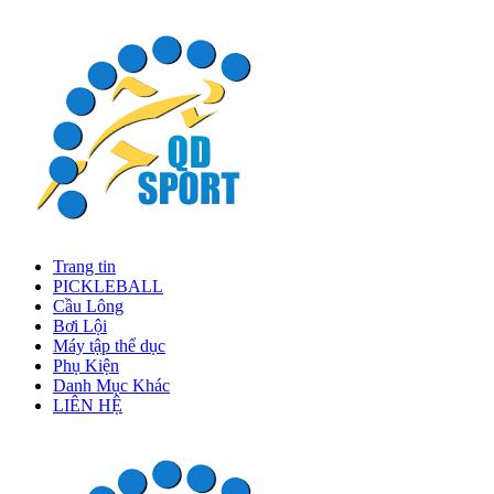
Trang tin
PICKLEBALL
Cầu Lông
Bơi Lội
Máy tập thể dục
Phụ Kiện
Danh Mục Khác
LIÊN HỆ