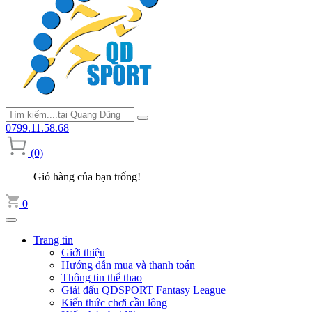
0799.11.58.68
(0)
Giỏ hàng của bạn trống!
0
Trang tin
Giới thiệu
Hướng dẫn mua và thanh toán
Thông tin thể thao
Giải đấu QDSPORT Fantasy League
Kiến thức chơi cầu lông