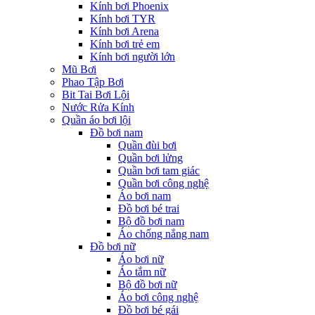
Kính bơi Phoenix
Kính bơi TYR
Kính bơi Arena
Kính bơi trẻ em
Kính bơi người lớn
Mũ Bơi
Phao Tập Bơi
Bit Tai Bơi Lội
Nước Rửa Kính
Quần áo bơi lội
Đồ bơi nam
Quần đùi bơi
Quần bơi lửng
Quần bơi tam giác
Quần bơi công nghệ
Áo bơi nam
Đồ bơi bé trai
Bộ đồ bơi nam
Áo chống nắng nam
Đồ bơi nữ
Áo bơi nữ
Áo tắm nữ
Bộ đồ bơi nữ
Áo bơi công nghệ
Đồ bơi bé gái