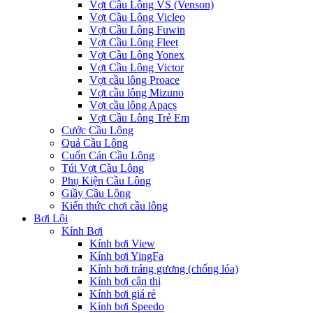
Vợt Cầu Lông VS (Venson)
Vợt Cầu Lông Vicleo
Vợt Cầu Lông Fuwin
Vợt Cầu Lông Fleet
Vợt Cầu Lông Yonex
Vợt Cầu Lông Victor
Vợt cầu lông Proace
Vợt cầu lông Mizuno
Vợt cầu lông Apacs
Vợt Cầu Lông Trẻ Em
Cước Cầu Lông
Quả Cầu Lông
Cuốn Cán Cầu Lông
Túi Vợt Cầu Lông
Phụ Kiện Cầu Lông
Giầy Cầu Lông
Kiến thức chơi cầu lông
Bơi Lội
Kính Bơi
Kính bơi View
Kính bơi YingFa
Kính bơi tráng gương (chống lóa)
Kính bơi cận thị
Kính bơi giá rẻ
Kính bơi Speedo