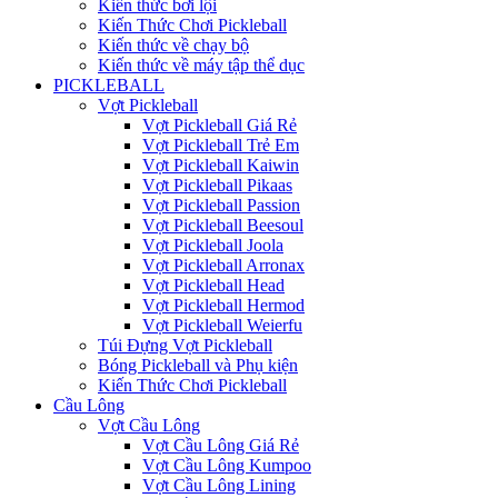
Kiến thức bơi lội
Kiến Thức Chơi Pickleball
Kiến thức về chạy bộ
Kiến thức về máy tập thể dục
PICKLEBALL
Vợt Pickleball
Vợt Pickleball Giá Rẻ
Vợt Pickleball Trẻ Em
Vợt Pickleball Kaiwin
Vợt Pickleball Pikaas
Vợt Pickleball Passion
Vợt Pickleball Beesoul
Vợt Pickleball Joola
Vợt Pickleball Arronax
Vợt Pickleball Head
Vợt Pickleball Hermod
Vợt Pickleball Weierfu
Túi Đựng Vợt Pickleball
Bóng Pickleball và Phụ kiện
Kiến Thức Chơi Pickleball
Cầu Lông
Vợt Cầu Lông
Vợt Cầu Lông Giá Rẻ
Vợt Cầu Lông Kumpoo
Vợt Cầu Lông Lining