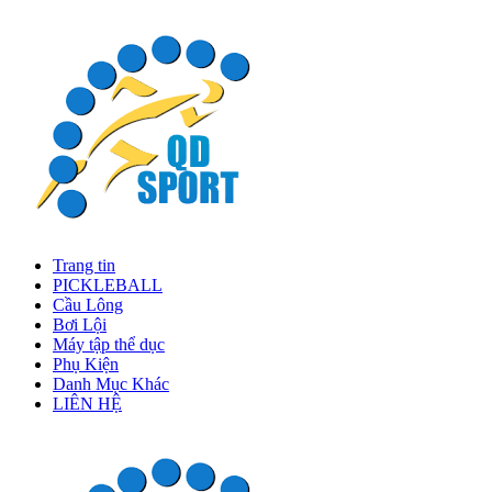
Trang tin
PICKLEBALL
Cầu Lông
Bơi Lội
Máy tập thể dục
Phụ Kiện
Danh Mục Khác
LIÊN HỆ