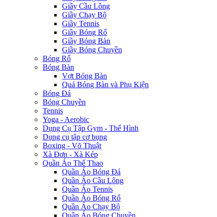
Giầy Cầu Lông
Giầy Chạy Bộ
Giầy Tennis
Giầy Bóng Rổ
Giầy Bóng Bàn
Giầy Bóng Chuyền
Bóng Rổ
Bóng Bàn
Vợt Bóng Bàn
Quả Bóng Bàn và Phụ Kiện
Bóng Đá
Bóng Chuyền
Tennis
Yoga - Aerobic
Dụng Cụ Tập Gym - Thể Hình
Dụng cụ tập cơ bụng
Boxing - Võ Thuật
Xà Đơn - Xà Kép
Quần Áo Thể Thao
Quần Áo Bóng Đá
Quần Áo Cầu Lông
Quần Áo Tennis
Quần Áo Bóng Rổ
Quần Áo Chạy Bộ
Quần Áo Bóng Chuyền