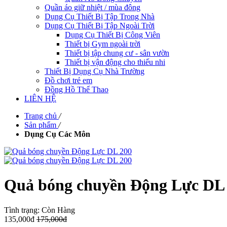
Quần áo giữ nhiệt / mùa đông
Dụng Cụ Thiết Bị Tập Trong Nhà
Dụng Cụ Thiết Bị Tập Ngoài Trời
Dụng Cụ Thiết Bị Công Viên
Thiết bị Gym ngoài trời
Thiết bị tập chung cư - sân vườn
Thiết bị vận động cho thiếu nhi
Thiết Bị Dụng Cụ Nhà Trường
Đồ chơi trẻ em
Đồng Hồ Thể Thao
LIÊN HỆ
Trang chủ
/
Sản phẩm
/
Dụng Cụ Các Môn
Quả bóng chuyền Động Lực DL
Tình trạng:
Còn Hàng
135,000đ
175,000đ