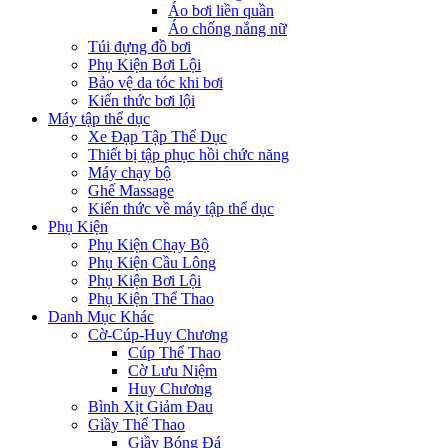
Áo bơi liền quần
Áo chống nắng nữ
Túi đựng đồ bơi
Phụ Kiện Bơi Lội
Bảo vệ da tóc khi bơi
Kiến thức bơi lội
Máy tập thể dục
Xe Đạp Tập Thể Dục
Thiết bị tập phục hồi chức năng
Máy chạy bộ
Ghế Massage
Kiến thức về máy tập thể dục
Phụ Kiện
Phụ Kiện Chạy Bộ
Phụ Kiện Cầu Lông
Phụ Kiện Bơi Lội
Phụ Kiện Thể Thao
Danh Mục Khác
Cờ-Cúp-Huy Chương
Cúp Thể Thao
Cờ Lưu Niệm
Huy Chương
Bình Xịt Giảm Đau
Giầy Thể Thao
Giầy Bóng Đá