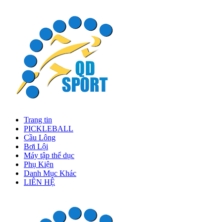
Trang tin
PICKLEBALL
Cầu Lông
Bơi Lội
Máy tập thể dục
Phụ Kiện
Danh Mục Khác
LIÊN HỆ