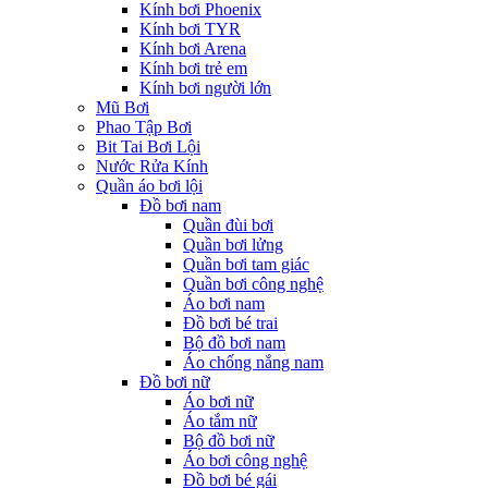
Kính bơi Phoenix
Kính bơi TYR
Kính bơi Arena
Kính bơi trẻ em
Kính bơi người lớn
Mũ Bơi
Phao Tập Bơi
Bit Tai Bơi Lội
Nước Rửa Kính
Quần áo bơi lội
Đồ bơi nam
Quần đùi bơi
Quần bơi lửng
Quần bơi tam giác
Quần bơi công nghệ
Áo bơi nam
Đồ bơi bé trai
Bộ đồ bơi nam
Áo chống nắng nam
Đồ bơi nữ
Áo bơi nữ
Áo tắm nữ
Bộ đồ bơi nữ
Áo bơi công nghệ
Đồ bơi bé gái