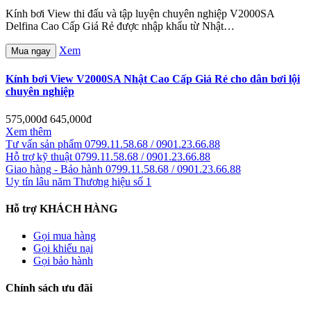
Kính bơi View thi đấu và tập luyện chuyên nghiệp V2000SA
Delfina Cao Cấp Giá Rẻ được nhập khẩu từ Nhật…
Xem
Mua ngay
Kính bơi View V2000SA Nhật Cao Cấp Giá Rẻ cho dân bơi lội
chuyên nghiệp
575,000đ
645,000đ
Xem thêm
Tư vấn sản phẩm
0799.11.58.68 / 0901.23.66.88
Hỗ trợ kỹ thuật
0799.11.58.68 / 0901.23.66.88
Giao hàng - Bảo hành
0799.11.58.68 / 0901.23.66.88
Uy tín lâu năm
Thương hiệu số 1
Hỗ trợ KHÁCH HÀNG
Gọi mua hàng
Gọi khiếu nại
Gọi bảo hành
Chính sách ưu đãi