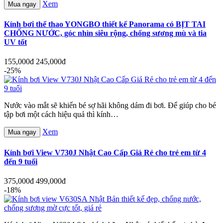
Xem
Mua ngay
Kính bơi thể thao YONGBO thiết kế Panorama có BỊT TAI
CHỐNG NƯỚC, góc nhìn siêu rộng, chống sương mù và tia
UV tốt
155,000đ
245,000đ
-25%
Nước vào mắt sẽ khiến bé sợ hãi không dám đi bơi. Để giúp cho bé
tập bơi một cách hiệu quả thì kính…
Xem
Mua ngay
Kính bơi View V730J Nhật Cao Cấp Giá Rẻ cho trẻ em từ 4
đến 9 tuổi
375,000đ
499,000đ
-18%