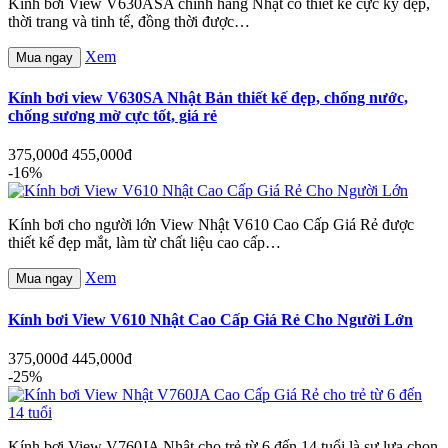
Kính bơi View V630ASA chính hãng Nhật có thiết kế cực kỳ đẹp,
thời trang và tinh tế, đồng thời được…
Xem
Mua ngay
Kính bơi view V630SA Nhật Bản thiết kế đẹp, chống nước,
chống sương mờ cực tốt, giá rẻ
375,000đ
455,000đ
-16%
Kính bơi cho người lớn View Nhật V610 Cao Cấp Giá Rẻ được
thiết kế đẹp mắt, làm từ chất liệu cao cấp…
Xem
Mua ngay
Kính bơi View V610 Nhật Cao Cấp Giá Rẻ Cho Người Lớn
375,000đ
445,000đ
-25%
Kính bơi View V760JA Nhật cho trẻ từ 6 đến 14 tuổi là sự lựa chọn