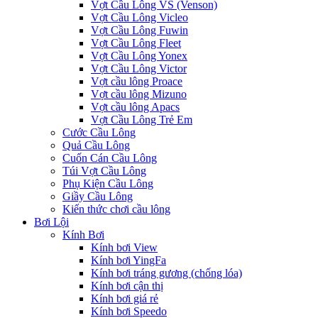
Vợt Cầu Lông VS (Venson)
Vợt Cầu Lông Vicleo
Vợt Cầu Lông Fuwin
Vợt Cầu Lông Fleet
Vợt Cầu Lông Yonex
Vợt Cầu Lông Victor
Vợt cầu lông Proace
Vợt cầu lông Mizuno
Vợt cầu lông Apacs
Vợt Cầu Lông Trẻ Em
Cước Cầu Lông
Quả Cầu Lông
Cuốn Cán Cầu Lông
Túi Vợt Cầu Lông
Phụ Kiện Cầu Lông
Giầy Cầu Lông
Kiến thức chơi cầu lông
Bơi Lội
Kính Bơi
Kính bơi View
Kính bơi YingFa
Kính bơi tráng gương (chống lóa)
Kính bơi cận thị
Kính bơi giá rẻ
Kính bơi Speedo