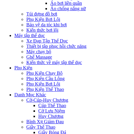
Áo bơi liền quần
Áo chống nắng nữ
Túi đựng đồ bơi
Phụ Kiện Bơi Lội
Bảo vệ da tóc khi bơi
Kiến thức bơi lội
Máy tập thể dục
Xe Đạp Tập Thể Dục
Thiết bị tập phục hồi chức năng
Máy chạy bộ
Ghế Massage
Kiến thức về máy tập thể dục
Phụ Kiện
Phụ Kiện Chạy Bộ
Phụ Kiện Cầu Lông
Phụ Kiện Bơi Lội
Phụ Kiện Thể Thao
Danh Mục Khác
Cờ-Cúp-Huy Chương
Cúp Thể Thao
Cờ Lưu Niệm
Huy Chương
Bình Xịt Giảm Đau
Giầy Thể Thao
Giầy Bóng Đá