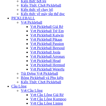
Kiến thức bơi lội
Kiến Thức Chơi Pickleball
Kiến thức về chạy bộ
Kiến thức về máy tập thể dục
PICKLEBALL
Vợt Pickleball
Vợt Pickleball Giá Rẻ
Vợt Pickleball Trẻ Em
Vợt Pickleball Kaiwin
Vợt Pickleball Pikaas
Vợt Pickleball Passion
Vợt Pickleball Beesoul
Vợt Pickleball Joola
Vợt Pickleball Arronax
Vợt Pickleball Head
Vợt Pickleball Hermod
Vợt Pickleball Weierfu
Túi Đựng Vợt Pickleball
Bóng Pickleball và Phụ kiện
Kiến Thức Chơi Pickleball
Cầu Lông
Vợt Cầu Lông
Vợt Cầu Lông Giá Rẻ
Vợt Cầu Lông Kumpoo
Vợt Cầu Lông Lining