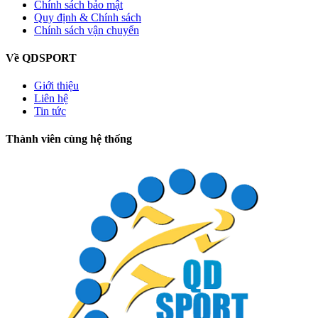
Chính sách bảo mật
Quy định & Chính sách
Chính sách vận chuyển
Về QDSPORT
Giới thiệu
Liên hệ
Tin tức
Thành viên cùng hệ thống