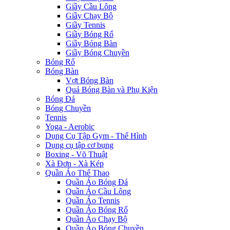
Giầy Cầu Lông
Giầy Chạy Bộ
Giầy Tennis
Giầy Bóng Rổ
Giầy Bóng Bàn
Giầy Bóng Chuyền
Bóng Rổ
Bóng Bàn
Vợt Bóng Bàn
Quả Bóng Bàn và Phụ Kiện
Bóng Đá
Bóng Chuyền
Tennis
Yoga - Aerobic
Dụng Cụ Tập Gym - Thể Hình
Dụng cụ tập cơ bụng
Boxing - Võ Thuật
Xà Đơn - Xà Kép
Quần Áo Thể Thao
Quần Áo Bóng Đá
Quần Áo Cầu Lông
Quần Áo Tennis
Quần Áo Bóng Rổ
Quần Áo Chạy Bộ
Quần Áo Bóng Chuyền