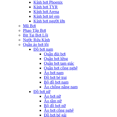
Kính bơi Phoenix
Kính bơi TYR
Kính bơi Arena
Kính bơi trẻ em
Kính bơi người lớn
Mũ Bơi
Phao Tập Bơi
Bit Tai Bơi Lội
Nước Rửa Kính
Quần áo bơi lội
Đồ bơi nam
Quần đùi bơi
Quần bơi lửng
Quần bơi tam giác
Quần bơi công nghệ
Áo bơi nam
Đồ bơi bé trai
Bộ đồ bơi nam
Áo chống nắng nam
Đồ bơi nữ
Áo bơi nữ
Áo tắm nữ
Bộ đồ bơi nữ
Áo bơi công nghệ
Đồ bơi bé gái