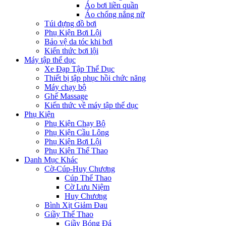
Áo bơi liền quần
Áo chống nắng nữ
Túi đựng đồ bơi
Phụ Kiện Bơi Lội
Bảo vệ da tóc khi bơi
Kiến thức bơi lội
Máy tập thể dục
Xe Đạp Tập Thể Dục
Thiết bị tập phục hồi chức năng
Máy chạy bộ
Ghế Massage
Kiến thức về máy tập thể dục
Phụ Kiện
Phụ Kiện Chạy Bộ
Phụ Kiện Cầu Lông
Phụ Kiện Bơi Lội
Phụ Kiện Thể Thao
Danh Mục Khác
Cờ-Cúp-Huy Chương
Cúp Thể Thao
Cờ Lưu Niệm
Huy Chương
Bình Xịt Giảm Đau
Giầy Thể Thao
Giầy Bóng Đá