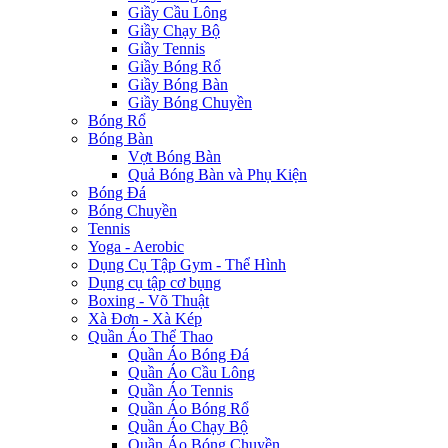
Giầy Cầu Lông
Giầy Chạy Bộ
Giầy Tennis
Giầy Bóng Rổ
Giầy Bóng Bàn
Giầy Bóng Chuyền
Bóng Rổ
Bóng Bàn
Vợt Bóng Bàn
Quả Bóng Bàn và Phụ Kiện
Bóng Đá
Bóng Chuyền
Tennis
Yoga - Aerobic
Dụng Cụ Tập Gym - Thể Hình
Dụng cụ tập cơ bụng
Boxing - Võ Thuật
Xà Đơn - Xà Kép
Quần Áo Thể Thao
Quần Áo Bóng Đá
Quần Áo Cầu Lông
Quần Áo Tennis
Quần Áo Bóng Rổ
Quần Áo Chạy Bộ
Quần Áo Bóng Chuyền