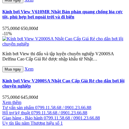
Mua ngay
Kính bơi View V610MR Nhật Bản phản quang chống lóa cực
tốt, phù hợp bơi ngoài trời và đi biển
575,000đ
650,000đ
-11%
Kính bơi View thi đấu và tập luyện chuyên nghiệp V2000SA
Delfina Cao Cấp Giá Rẻ được nhập khẩu từ Nhật…
Xem
Mua ngay
Kính bơi View V2000SA Nhật Cao Cấp Giá Rẻ cho dân bơi lội
chuyên nghiệp
575,000đ
645,000đ
Xem thêm
Tư vấn sản phẩm
0799.11.58.68 / 0901.23.66.88
Hỗ trợ kỹ thuật
0799.11.58.68 / 0901.23.66.88
Giao hàng - Bảo hành
0799.11.58.68 / 0901.23.66.88
Uy tín lâu năm
Thương hiệu số 1