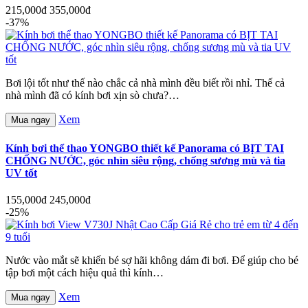
215,000đ
355,000đ
-37%
Bơi lội tốt như thế nào chắc cả nhà mình đều biết rồi nhỉ. Thế cả
nhà mình đã có kính bơi xịn sò chưa?…
Xem
Mua ngay
Kính bơi thể thao YONGBO thiết kế Panorama có BỊT TAI
CHỐNG NƯỚC, góc nhìn siêu rộng, chống sương mù và tia
UV tốt
155,000đ
245,000đ
-25%
Nước vào mắt sẽ khiến bé sợ hãi không dám đi bơi. Để giúp cho bé
tập bơi một cách hiệu quả thì kính…
Xem
Mua ngay