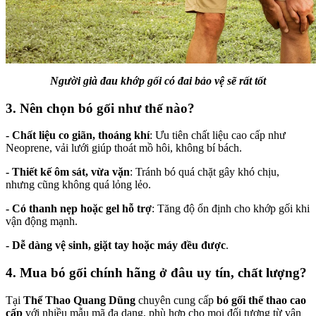
Người già đau khớp gối có đai bảo vệ sẽ rất tốt
3. Nên chọn bó gối như thế nào?
- Chất liệu co giãn, thoáng khí
: Ưu tiên chất liệu cao cấp như
Neoprene, vải lưới giúp thoát mồ hôi, không bí bách.
- Thiết kế ôm sát, vừa vặn
: Tránh bó quá chặt gây khó chịu,
nhưng cũng không quá lỏng lẻo.
- Có thanh nẹp hoặc gel hỗ trợ
: Tăng độ ổn định cho khớp gối khi
vận động mạnh.
- Dễ dàng vệ sinh, giặt tay hoặc máy đều được
.
4. Mua bó gối chính hãng ở đâu uy tín, chất lượng?
Tại
Thể Thao Quang Dũng
chuyên cung cấp
bó gối thể thao cao
cấp
với nhiều mẫu mã đa dạng, phù hợp cho mọi đối tượng từ vận