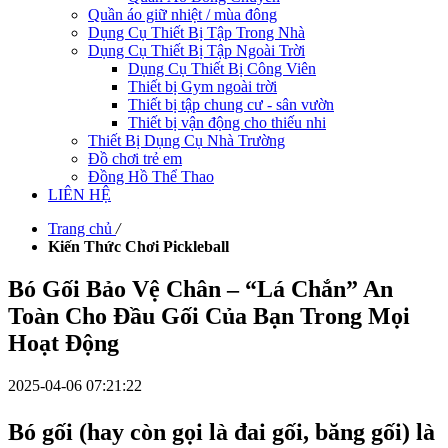
Quần áo giữ nhiệt / mùa đông
Dụng Cụ Thiết Bị Tập Trong Nhà
Dụng Cụ Thiết Bị Tập Ngoài Trời
Dụng Cụ Thiết Bị Công Viên
Thiết bị Gym ngoài trời
Thiết bị tập chung cư - sân vườn
Thiết bị vận động cho thiếu nhi
Thiết Bị Dụng Cụ Nhà Trường
Đồ chơi trẻ em
Đồng Hồ Thể Thao
LIÊN HỆ
Trang chủ
/
Kiến Thức Chơi Pickleball
Bó Gối Bảo Vệ Chân – “Lá Chắn” An
Toàn Cho Đầu Gối Của Bạn Trong Mọi
Hoạt Động
2025-04-06 07:21:22
Bó gối (hay còn gọi là đai gối, băng gối) là