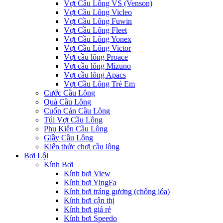
Vợt Cầu Lông VS (Venson)
Vợt Cầu Lông Vicleo
Vợt Cầu Lông Fuwin
Vợt Cầu Lông Fleet
Vợt Cầu Lông Yonex
Vợt Cầu Lông Victor
Vợt cầu lông Proace
Vợt cầu lông Mizuno
Vợt cầu lông Apacs
Vợt Cầu Lông Trẻ Em
Cước Cầu Lông
Quả Cầu Lông
Cuốn Cán Cầu Lông
Túi Vợt Cầu Lông
Phụ Kiện Cầu Lông
Giầy Cầu Lông
Kiến thức chơi cầu lông
Bơi Lội
Kính Bơi
Kính bơi View
Kính bơi YingFa
Kính bơi tráng gương (chống lóa)
Kính bơi cận thị
Kính bơi giá rẻ
Kính bơi Speedo