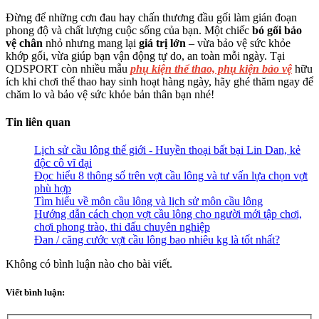
Đừng để những cơn đau hay chấn thương đầu gối làm gián đoạn
phong độ và chất lượng cuộc sống của bạn. Một chiếc
bó gối bảo
vệ chân
nhỏ nhưng mang lại
giá trị lớn
– vừa bảo vệ sức khỏe
khớp gối, vừa giúp bạn vận động tự do, an toàn mỗi ngày. Tại
QDSPORT còn nhiều mẫu
phụ kiện thể thao, phụ kiện bảo vệ
hữu
ích khi chơi thể thao hay sinh hoạt hàng ngày, hãy ghé thăm ngay để
chăm lo và bảo vệ sức khỏe bản thân bạn nhé!
Tin liên quan
Lịch sử cầu lông thế giới - Huyền thoại bất bại Lin Dan, kẻ
độc cô vĩ đại
Đọc hiểu 8 thông số trên vợt cầu lông và tư vấn lựa chọn vợt
phù hợp
Tìm hiểu về môn cầu lông và lịch sử môn cầu lông
Hướng dẫn cách chọn vợt cầu lông cho người mới tập chơi,
chơi phong trào, thi đấu chuyên nghiệp
Đan / căng cước vợt cầu lông bao nhiêu kg là tốt nhất?
Không có bình luận nào cho bài viết.
Viết bình luận: