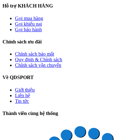
Hỗ trợ KHÁCH HÀNG
Gọi mua hàng
Gọi khiếu nại
Gọi bảo hành
Chính sách ưu đãi
Chính sách bảo mật
Quy định & Chính sách
Chính sách vận chuyển
Về QDSPORT
Giới thiệu
Liên hệ
Tin tức
Thành viên cùng hệ thống