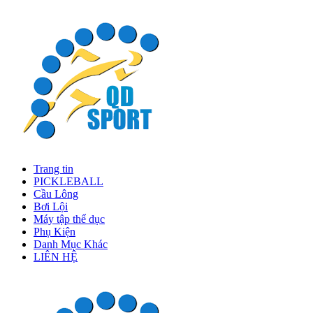
Trang tin
PICKLEBALL
Cầu Lông
Bơi Lội
Máy tập thể dục
Phụ Kiện
Danh Mục Khác
LIÊN HỆ