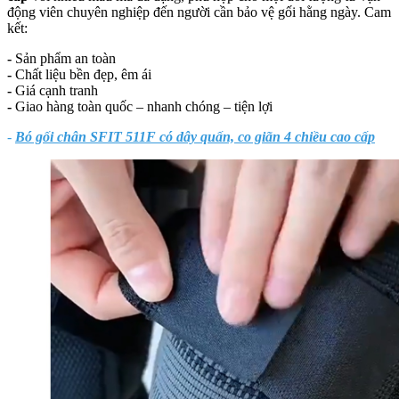
động viên chuyên nghiệp đến người cần bảo vệ gối hằng ngày. Cam
kết:
-
Sản phẩm an toàn
-
Chất liệu bền đẹp, êm ái
-
Giá cạnh tranh
-
Giao hàng toàn quốc – nhanh chóng – tiện lợi
-
Bó gối chân SFIT 511F có dây quấn, co giãn 4 chiều cao cấp