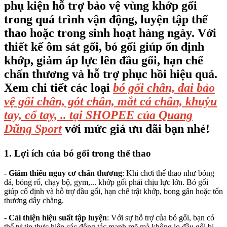
phụ kiện hỗ trợ bảo vệ vùng khớp gối
trong quá trình vận động, luyện tập thể
thao hoặc trong sinh hoạt hàng ngày. Với
thiết kế ôm sát gối, bó gối giúp ổn định
khớp, giảm áp lực lên đầu gối, hạn chế
chấn thương và hỗ trợ phục hồi hiệu quả.
Xem chi tiết các loại
bó gối chân, đai bảo
vệ gối chân, gót chân, mắt cá chân, khuỷu
tay, cổ tay, .. tại SHOPEE của Quang
Dũng Sport
với mức giá ưu đãi bạn nhé!
1. Lợi ích của bó gối trong thể thao
- Giảm thiểu nguy cơ chấn thương
: Khi chơi thể thao như bóng
đá, bóng rổ, chạy bộ, gym,... khớp gối phải chịu lực lớn. Bó gối
giúp cố định và hỗ trợ đầu gối, hạn chế trật khớp, bong gân hoặc tổn
thương dây chằng.
- Cải thiện hiệu suất tập luyện
: Với sự hỗ trợ của bó gối, bạn có
thể tự tin thực hiện các động tác mạnh mẽ mà không lo đầu gối bị