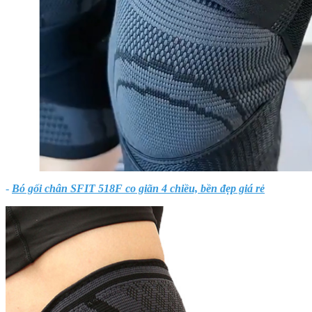
-
Bó gối chân SFIT 518F co giãn 4 chiều, bền đẹp giá rẻ