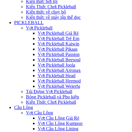
Kiến thức bơi lội
Kiến Thức Chơi Pickleball
Kiến thức về chạy bộ
Kiến thức về máy tập thể dục
PICKLEBALL
Vợt Pickleball
Vợt Pickleball Giá Rẻ
Vợt Pickleball Trẻ Em
Vợt Pickleball Kaiwin
Vợt Pickleball Pikaas
Vợt Pickleball Passion
Vợt Pickleball Beesoul
Vợt Pickleball Joola
Vợt Pickleball Arronax
Vợt Pickleball Head
Vợt Pickleball Hermod
Vợt Pickleball Weierfu
Túi Đựng Vợt Pickleball
Bóng Pickleball và Phụ kiện
Kiến Thức Chơi Pickleball
Cầu Lông
Vợt Cầu Lông
Vợt Cầu Lông Giá Rẻ
Vợt Cầu Lông Kumpoo
Vợt Cầu Lông Lining