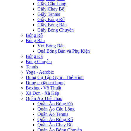
Giầy Cầu Lông
Giầy Chạy Bộ
Giầy Tennis
Giầy Bóng Rổ
Giầy Bóng Bàn
Giầy Bóng Chuyền
Bóng Rổ
Bóng Bàn
Vợt Bóng Bàn
Quả Bóng Bàn và Phụ Kiện
Bóng Đá
Bóng Chuyền
Tennis
Yoga - Aerobic
Dụng Cụ Tập Gym - Thể Hình
Dụng cụ tập cơ bụng
Boxing - Võ Thuật
Xà Đơn - Xà Kép
Quần Áo Thể Thao
Quần Áo Bóng Đá
Quần Áo Cầu Lông
Quần Áo Tennis
Quần Áo Bóng Rổ
Quần Áo Chạy Bộ
Quần Áo Bóng Chuyền