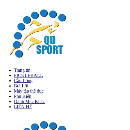
Trang tin
PICKLEBALL
Cầu Lông
Bơi Lội
Máy tập thể dục
Phụ Kiện
Danh Mục Khác
LIÊN HỆ