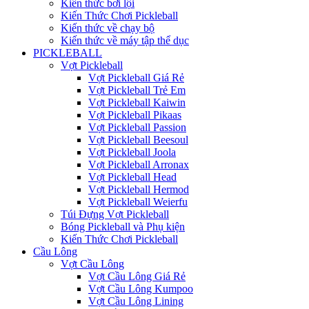
Kiến thức bơi lội
Kiến Thức Chơi Pickleball
Kiến thức về chạy bộ
Kiến thức về máy tập thể dục
PICKLEBALL
Vợt Pickleball
Vợt Pickleball Giá Rẻ
Vợt Pickleball Trẻ Em
Vợt Pickleball Kaiwin
Vợt Pickleball Pikaas
Vợt Pickleball Passion
Vợt Pickleball Beesoul
Vợt Pickleball Joola
Vợt Pickleball Arronax
Vợt Pickleball Head
Vợt Pickleball Hermod
Vợt Pickleball Weierfu
Túi Đựng Vợt Pickleball
Bóng Pickleball và Phụ kiện
Kiến Thức Chơi Pickleball
Cầu Lông
Vợt Cầu Lông
Vợt Cầu Lông Giá Rẻ
Vợt Cầu Lông Kumpoo
Vợt Cầu Lông Lining