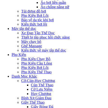
Áo bơi liền quần
Áo chống nắng nữ
Túi đựng đồ bơi
Phụ Kiện Bơi Lội
Bảo vệ da tóc khi bơi
Kiến thức bơi lội
Máy tập thể dục
Xe Đạp Tập Thể Dục
Thiết bị tập phục hồi chức năng
Máy chạy bộ
Ghế Massage
Kiến thức về máy tập thể dục
Phụ Kiện
Phụ Kiện Chạy Bộ
Phụ Kiện Cầu Lông
Phụ Kiện Bơi Lội
Phụ Kiện Thể Thao
Danh Mục Khác
Cờ-Cúp-Huy Chương
Cúp Thể Thao
Cờ Lưu Niệm
Huy Chương
Bình Xịt Giảm Đau
Giầy Thể Thao
Giầy Bóng Đá