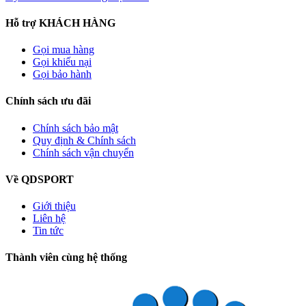
Hỗ trợ KHÁCH HÀNG
Gọi mua hàng
Gọi khiếu nại
Gọi bảo hành
Chính sách ưu đãi
Chính sách bảo mật
Quy định & Chính sách
Chính sách vận chuyển
Về QDSPORT
Giới thiệu
Liên hệ
Tin tức
Thành viên cùng hệ thống