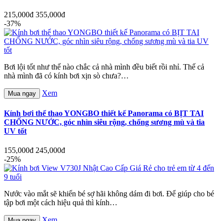
215,000đ
355,000đ
-37%
Bơi lội tốt như thế nào chắc cả nhà mình đều biết rồi nhỉ. Thế cả
nhà mình đã có kính bơi xịn sò chưa?…
Xem
Mua ngay
Kính bơi thể thao YONGBO thiết kế Panorama có BỊT TAI
CHỐNG NƯỚC, góc nhìn siêu rộng, chống sương mù và tia
UV tốt
155,000đ
245,000đ
-25%
Nước vào mắt sẽ khiến bé sợ hãi không dám đi bơi. Để giúp cho bé
tập bơi một cách hiệu quả thì kính…
Xem
Mua ngay