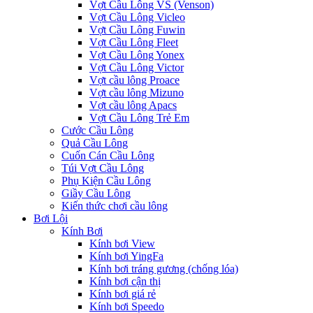
Vợt Cầu Lông VS (Venson)
Vợt Cầu Lông Vicleo
Vợt Cầu Lông Fuwin
Vợt Cầu Lông Fleet
Vợt Cầu Lông Yonex
Vợt Cầu Lông Victor
Vợt cầu lông Proace
Vợt cầu lông Mizuno
Vợt cầu lông Apacs
Vợt Cầu Lông Trẻ Em
Cước Cầu Lông
Quả Cầu Lông
Cuốn Cán Cầu Lông
Túi Vợt Cầu Lông
Phụ Kiện Cầu Lông
Giầy Cầu Lông
Kiến thức chơi cầu lông
Bơi Lội
Kính Bơi
Kính bơi View
Kính bơi YingFa
Kính bơi tráng gương (chống lóa)
Kính bơi cận thị
Kính bơi giá rẻ
Kính bơi Speedo