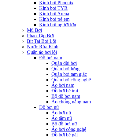
Kính bơi Phoenix
Kính bơi TYR
Kính bơi Arena
Kính bơi trẻ em
Kính bơi người lớn
Mũ Bơi
Phao Tập Bơi
Bit Tai Bơi Lội
Nước Rửa Kính
Quần áo bơi lội
Đồ bơi nam
Quần đùi bơi
Quần bơi lửng
Quần bơi tam giác
Quần bơi công nghệ
Áo bơi nam
Đồ bơi bé trai
Bộ đồ bơi nam
Áo chống nắng nam
Đồ bơi nữ
Áo bơi nữ
Áo tắm nữ
Bộ đồ bơi nữ
Áo bơi công nghệ
Đồ bơi bé gái