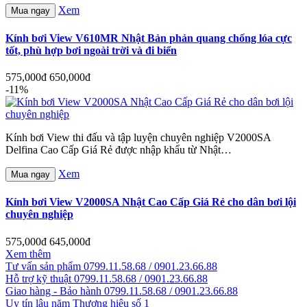
Xem
Mua ngay
Kính bơi View V610MR Nhật Bản phản quang chống lóa cực
tốt, phù hợp bơi ngoài trời và đi biển
575,000đ
650,000đ
-11%
Kính bơi View thi đấu và tập luyện chuyên nghiệp V2000SA
Delfina Cao Cấp Giá Rẻ được nhập khẩu từ Nhật…
Xem
Mua ngay
Kính bơi View V2000SA Nhật Cao Cấp Giá Rẻ cho dân bơi lội
chuyên nghiệp
575,000đ
645,000đ
Xem thêm
Tư vấn sản phẩm
0799.11.58.68 / 0901.23.66.88
Hỗ trợ kỹ thuật
0799.11.58.68 / 0901.23.66.88
Giao hàng - Bảo hành
0799.11.58.68 / 0901.23.66.88
Uy tín lâu năm
Thương hiệu số 1