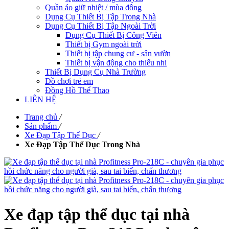
Quần áo giữ nhiệt / mùa đông
Dụng Cụ Thiết Bị Tập Trong Nhà
Dụng Cụ Thiết Bị Tập Ngoài Trời
Dụng Cụ Thiết Bị Công Viên
Thiết bị Gym ngoài trời
Thiết bị tập chung cư - sân vườn
Thiết bị vận động cho thiếu nhi
Thiết Bị Dụng Cụ Nhà Trường
Đồ chơi trẻ em
Đồng Hồ Thể Thao
LIÊN HỆ
Trang chủ
/
Sản phẩm
/
Xe Đạp Tập Thể Dục
/
Xe Đạp Tập Thể Dục Trong Nhà
Xe đạp tập thể dục tại nhà