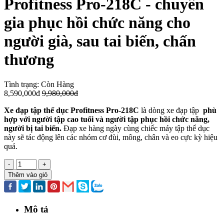
Profitness Pro-218C - chuyên
gia phục hồi chức năng cho
người già, sau tai biến, chấn
thương
Tình trạng:
Còn Hàng
8,590,000đ
9,980,000đ
Xe đạp tập thể dục Profitness Pro-218C
là dòng xe đạp tập
phù
hợp với người tập cao tuổi và người tập phục hồi chức năng,
người bị tai biến.
Đạp xe hàng ngày cùng chiếc máy tập thể dục
này sẽ tác động lên các nhóm cơ đùi, mông, chân và eo cực kỳ hiệu
quả.
-
+
Thêm vào giỏ
Mô tả