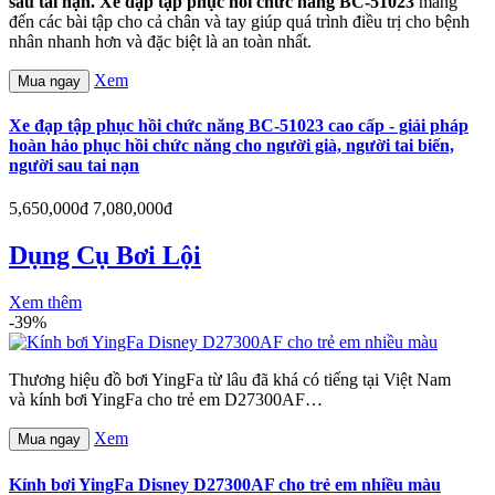
sau tai nạn. Xe đạp tập phục hồi chức năng
BC-51023
mang
đến các bài tập cho cả chân và tay giúp quá trình điều trị cho bệnh
nhân nhanh hơn và đặc biệt là an toàn nhất.
Xem
Mua ngay
Xe đạp tập phục hồi chức năng BC-51023 cao cấp - giải pháp
hoàn hảo phục hồi chức năng cho người già, người tai biến,
người sau tai nạn
5,650,000đ
7,080,000đ
Dụng Cụ Bơi Lội
Xem thêm
-39%
Thương hiệu đồ bơi YingFa từ lâu đã khá có tiếng tại Việt Nam
và kính bơi YingFa cho trẻ em D27300AF…
Xem
Mua ngay
Kính bơi YingFa Disney D27300AF cho trẻ em nhiều màu