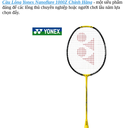
Cầu Lông Yonex Nanoflare 1000Z Chính Hãng
- một siêu phẩm
đáng để các lông thủ chuyên nghiệp hoặc người chơi lâu năm lựa
chọn đấy.