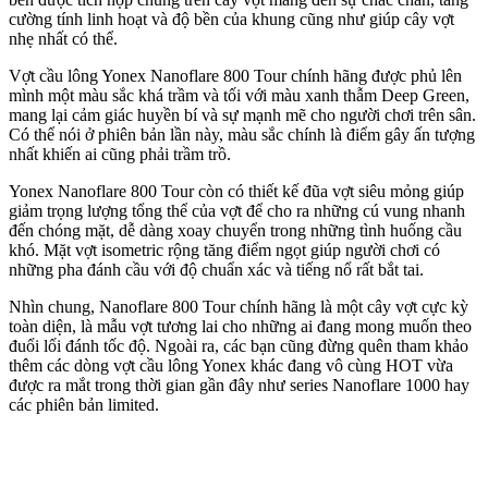
cường tính linh hoạt và độ bền của khung cũng như giúp cây vợt
nhẹ nhất có thể.
Vợt cầu lông Yonex Nanoflare 800 Tour chính hãng được phủ lên
mình một màu sắc khá trầm và tối với màu xanh thẫm Deep Green,
mang lại cảm giác huyền bí và sự mạnh mẽ cho người chơi trên sân.
Có thể nói ở phiên bản lần này, màu sắc chính là điểm gây ấn tượng
nhất khiến ai cũng phải trầm trồ.
Yonex Nanoflare 800 Tour còn có thiết kế đũa vợt siêu mỏng giúp
giảm trọng lượng tổng thể của vợt để cho ra những cú vung nhanh
đến chóng mặt, dễ dàng xoay chuyển trong những tình huống cầu
khó. Mặt vợt isometric rộng tăng điểm ngọt giúp người chơi có
những pha đánh cầu với độ chuẩn xác và tiếng nổ rất bắt tai.
Nhìn chung, Nanoflare 800 Tour chính hãng là một cây vợt cực kỳ
toàn diện, là mẫu vợt tương lai cho những ai đang mong muốn theo
đuổi lối đánh tốc độ. Ngoài ra, các bạn cũng đừng quên tham khảo
thêm các dòng vợt cầu lông Yonex khác đang vô cùng HOT vừa
được ra mắt trong thời gian gần đây như series Nanoflare 1000 hay
các phiên bản limited.