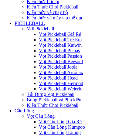
Kiến thức bơi lội
Kiến Thức Chơi Pickleball
Kiến thức về chạy bộ
Kiến thức về máy tập thể dục
PICKLEBALL
Vợt Pickleball
Vợt Pickleball Giá Rẻ
Vợt Pickleball Trẻ Em
Vợt Pickleball Kaiwin
Vợt Pickleball Pikaas
Vợt Pickleball Passion
Vợt Pickleball Beesoul
Vợt Pickleball Joola
Vợt Pickleball Arronax
Vợt Pickleball Head
Vợt Pickleball Hermod
Vợt Pickleball Weierfu
Túi Đựng Vợt Pickleball
Bóng Pickleball và Phụ kiện
Kiến Thức Chơi Pickleball
Cầu Lông
Vợt Cầu Lông
Vợt Cầu Lông Giá Rẻ
Vợt Cầu Lông Kumpoo
Vợt Cầu Lông Lining