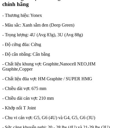
chính hãng
- Thương hiệu: Yonex
- Màu sắc: Xanh sẫm đen (Deep Green)
- Trọng lượng: 4U (Avg 83g), 3U (Avg 88g)
- Độ cứng đũa: Cứng
- Độ cân nbằng: Cân bằng
- Chất liệu khung vợt: Graphite,Nanocell NEO,HM
Graphite,Copper
- Chất liệu đũa vợt: HM Graphite / SUPER HMG
- Chiều dài vợt: 675 mm
- Chiều dài cán vợt: 210 mm
- Khớp nối T Joint
- Chu vi cán vợt: G5, G6 (4U) và G4, G5, G6 (3U)
- Sức căng khuyến nghị: 20 - 28 lbs (4U) và 21-29 lbs (3U)