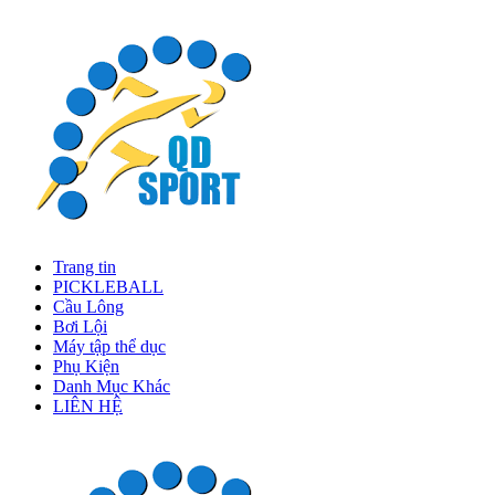
Trang tin
PICKLEBALL
Cầu Lông
Bơi Lội
Máy tập thể dục
Phụ Kiện
Danh Mục Khác
LIÊN HỆ