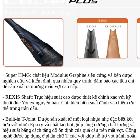
- Super HMG: chất liệu Modulus Graphite siêu cứng và bền được
nghiên cứu và kiểm định qua nhiều quy trình, đảm bảo các tiêu chí
để sản xuất ra những mẫu vợt cao cấp.
- REXIS Shaft: Trục hiệu suất cao được thiết kế chính xác với kỹ
thuật đúc Yonex nguyên bản. Cải thiện hiệu suất đánh và chiếm ưu
thế trong trận đấu.
- Built-in T-Joint: Được sản xuất từ một loại nhựa nhẹ đặc biệt kết
hợp với nhựa Epoxy và chất tạo bọt giúp tăng cường chất lượng và
hiệu suất bằng cách tăng độ ổn định của quả cầu trên mặt vợt. Công
nghệ được áp dụng ở phần chữ T của vợt giúp hỗ trợ vợt tránh xoắn