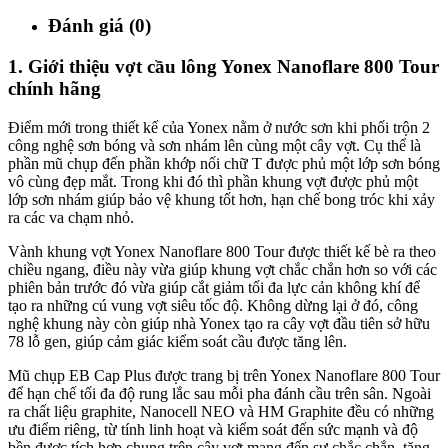
Đánh giá (0)
1. Giới thiệu vợt cầu lông Yonex Nanoflare 800 Tour
chính hãng
Điểm mới trong thiết kế của Yonex nằm ở nước sơn khi phối trộn 2
công nghệ sơn bóng và sơn nhám lên cùng một cây vợt. Cụ thể là
phần mũ chụp đến phần khớp nối chữ T được phủ một lớp sơn bóng
vô cùng đẹp mắt. Trong khi đó thì phần khung vợt được phủ một
lớp sơn nhám giúp bảo vệ khung tốt hơn, hạn chế bong tróc khi xảy
ra các va chạm nhỏ.
Vành khung vợt Yonex Nanoflare 800 Tour được thiết kế bè ra theo
chiều ngang, điều này vừa giúp khung vợt chắc chắn hơn so với các
phiên bản trước đó vừa giúp cắt giảm tối đa lực cản không khí để
tạo ra những cú vung vợt siêu tốc độ. Không dừng lại ở đó, công
nghệ khung này còn giúp nhà Yonex tạo ra cây vợt đầu tiên sở hữu
78 lỗ gen, giúp cảm giác kiểm soát cầu được tăng lên.
Mũ chụp EB Cap Plus được trang bị trên Yonex Nanoflare 800 Tour
để hạn chế tối đa độ rung lắc sau mỗi pha đánh cầu trên sân. Ngoài
ra chất liệu graphite, Nanocell NEO và HM Graphite đều có những
ưu điểm riêng, từ tính linh hoạt và kiểm soát đến sức mạnh và độ
bền được tích hợp chung trên cây vợt mang đến sự chắc chắn, tăng