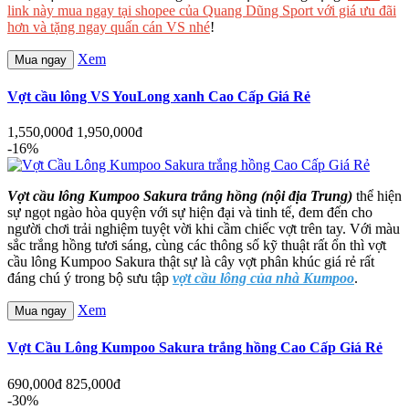
link này mua ngay tại shopee của Quang Dũng Sport với giá ưu đãi
hơn và tặng ngay quấn cán VS nhé
!
Xem
Mua ngay
Vợt cầu lông VS YouLong xanh Cao Cấp Giá Rẻ
1,550,000đ
1,950,000đ
-16%
Vợt cầu lông Kumpoo Sakura trắng hồng (nội địa Trung)
thể hiện
sự ngọt ngào hòa quyện với sự hiện đại và tinh tế, đem đến cho
người chơi trải nghiệm tuyệt vời khi cầm chiếc vợt trên tay. Với màu
sắc trắng hồng tươi sáng, cùng các thông số kỹ thuật rất ổn thì vợt
cầu lông Kumpoo Sakura thật sự là cây vợt phân khúc giá rẻ rất
đáng chú ý trong bộ sưu tập
vợt cầu lông của nhà Kumpoo
.
Xem
Mua ngay
Vợt Cầu Lông Kumpoo Sakura trắng hồng Cao Cấp Giá Rẻ
690,000đ
825,000đ
-30%