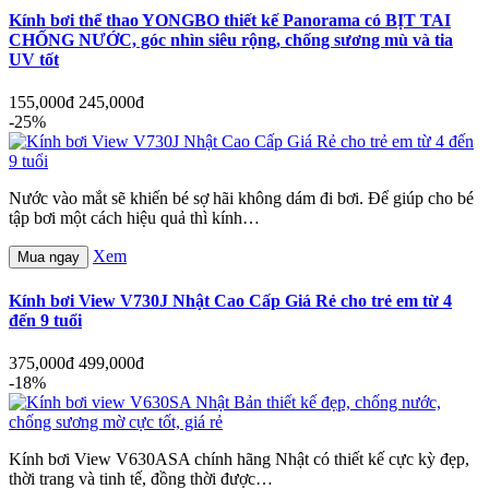
Kính bơi thể thao YONGBO thiết kế Panorama có BỊT TAI
CHỐNG NƯỚC, góc nhìn siêu rộng, chống sương mù và tia
UV tốt
155,000đ
245,000đ
-25%
Nước vào mắt sẽ khiến bé sợ hãi không dám đi bơi. Để giúp cho bé
tập bơi một cách hiệu quả thì kính…
Xem
Mua ngay
Kính bơi View V730J Nhật Cao Cấp Giá Rẻ cho trẻ em từ 4
đến 9 tuổi
375,000đ
499,000đ
-18%
Kính bơi View V630ASA chính hãng Nhật có thiết kế cực kỳ đẹp,
thời trang và tinh tế, đồng thời được…