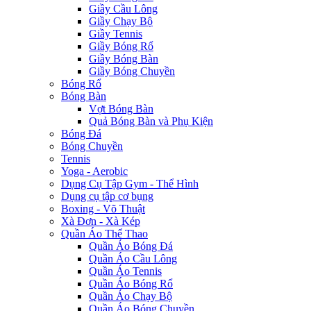
Giầy Cầu Lông
Giầy Chạy Bộ
Giầy Tennis
Giầy Bóng Rổ
Giầy Bóng Bàn
Giầy Bóng Chuyền
Bóng Rổ
Bóng Bàn
Vợt Bóng Bàn
Quả Bóng Bàn và Phụ Kiện
Bóng Đá
Bóng Chuyền
Tennis
Yoga - Aerobic
Dụng Cụ Tập Gym - Thể Hình
Dụng cụ tập cơ bụng
Boxing - Võ Thuật
Xà Đơn - Xà Kép
Quần Áo Thể Thao
Quần Áo Bóng Đá
Quần Áo Cầu Lông
Quần Áo Tennis
Quần Áo Bóng Rổ
Quần Áo Chạy Bộ
Quần Áo Bóng Chuyền