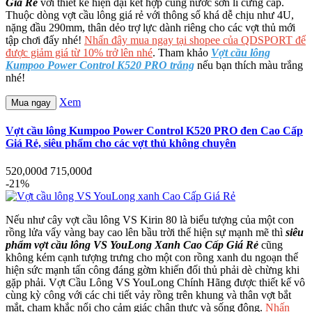
Giá Rẻ
với thiết kế hiện đại kết hợp cùng nước sơn lì cứng cáp.
Thuộc dòng vợt cầu lông giá rẻ với thông số khá dễ chịu như 4U,
nặng đầu 290mm, thân dẻo trợ lực dành riêng cho các vợt thủ mới
tập chơi đấy nhé!
Nhấn đây mua ngay tại shopee của QDSPORT để
được giảm giá từ 10% trở lên nhé
. Tham khảo
Vợt cầu lông
Kumpoo Power Control K520 PRO trắng
nếu bạn thích màu trắng
nhé!
Xem
Mua ngay
Vợt cầu lông Kumpoo Power Control K520 PRO đen Cao Cấp
Giá Rẻ, siêu phẩm cho các vợt thủ không chuyên
520,000đ
715,000đ
-21%
Nếu như cây vợt cầu lông VS Kirin 80 là biểu tượng của một con
rồng lửa vẩy vàng bay cao lên bầu trời thể hiện sự mạnh mẽ thì
siêu
phẩm vợt cầu lông VS YouLong Xanh Cao Cấp Giá Rẻ
cũng
không kém cạnh tượng trưng cho một con rồng xanh du ngoạn thể
hiện sức mạnh tấn công đáng gờm khiến đối thủ phải dè chừng khi
gặp phải. Vợt Cầu Lông VS YouLong Chính Hãng được thiết kế vô
cùng kỳ công với các chi tiết vảy rồng trên khung và thân vợt bắt
mắt, chạm khắc nổi cho cảm giác chân thực và sống động.
Nhấn