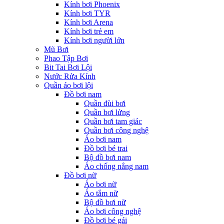
Kính bơi Phoenix
Kính bơi TYR
Kính bơi Arena
Kính bơi trẻ em
Kính bơi người lớn
Mũ Bơi
Phao Tập Bơi
Bit Tai Bơi Lội
Nước Rửa Kính
Quần áo bơi lội
Đồ bơi nam
Quần đùi bơi
Quần bơi lửng
Quần bơi tam giác
Quần bơi công nghệ
Áo bơi nam
Đồ bơi bé trai
Bộ đồ bơi nam
Áo chống nắng nam
Đồ bơi nữ
Áo bơi nữ
Áo tắm nữ
Bộ đồ bơi nữ
Áo bơi công nghệ
Đồ bơi bé gái