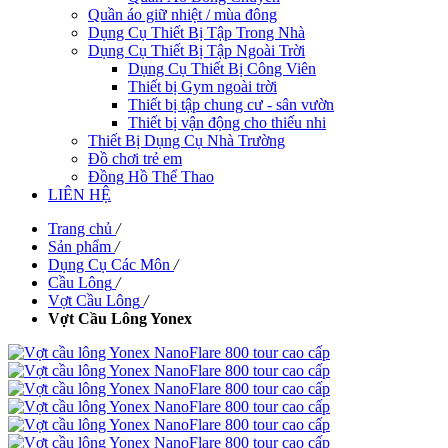
Quần áo giữ nhiệt / mùa đông
Dụng Cụ Thiết Bị Tập Trong Nhà
Dụng Cụ Thiết Bị Tập Ngoài Trời
Dụng Cụ Thiết Bị Công Viên
Thiết bị Gym ngoài trời
Thiết bị tập chung cư - sân vườn
Thiết bị vận động cho thiếu nhi
Thiết Bị Dụng Cụ Nhà Trường
Đồ chơi trẻ em
Đồng Hồ Thể Thao
LIÊN HỆ
Trang chủ
/
Sản phẩm
/
Dụng Cụ Các Môn
/
Cầu Lông
/
Vợt Cầu Lông
/
Vợt Cầu Lông Yonex