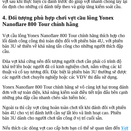
vợt sau khi thực hiện cú đánh trước đó giúp vợt nhanh chóng lấy lại
ổn định cho những cú đánh tiếp theo và giúp tăng kiểm soát cầu.
4. Đối tượng phù hợp chơi vợt cầu lông Yonex
Nanoflare 800 Tour chính hãng
Vợt cầu lông Yonex Nanoflare 800 Tour chính hãng thích hợp cho
lối đánh công công thủ toàn diện đối với phiên bản 4U, với phiên
bản 3U sẽ thiên về khả năng tấn công cho những người thích đập
cầu.
Đũa vợt khá cứng nên đối tượng người chơi cần phải có trình độ
khá trở lên hoặc người đã có kinh nghiệm chơi, nắm vững các kĩ
thuật và cổ tay tương đối. Đặc biệt là phiên bản 3U thường sẽ được
các người chơi chuyên nghiệp hoặc các VĐV thi đấu sử dụng.
Yonex Nanoflare 800 Tour chính hãng sẽ vô cùng lợi hại trong đánh
đơn với sự toàn diện, khả năng kiếm soát điều tiết trận đấu bên cạnh
những pha đập cầu nhanh chéo sân hiểm hóc.
Ngoài ra thì cây vợt cũng hoàn toàn chơi tốt khi đánh đôi với phiên
bản 4U cho vị trí đánh lưới cần sự lắt léo và linh hoạt cao. Phiên
bản 3U dành cho người chơi tấn công ở vị trí cuối sân.
Nếu thích các dòng vợt cao cấp hơn bạn có thể sẽ quan tâm đến
Vợt