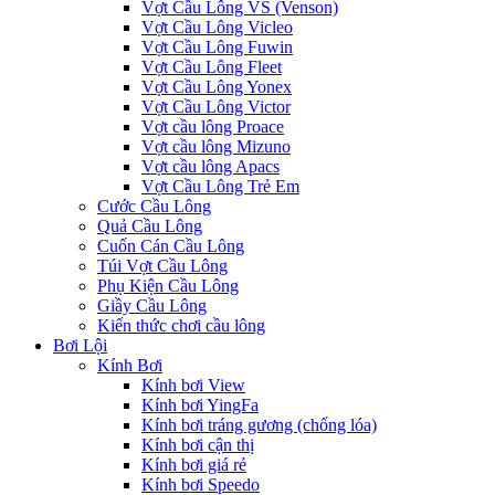
Vợt Cầu Lông VS (Venson)
Vợt Cầu Lông Vicleo
Vợt Cầu Lông Fuwin
Vợt Cầu Lông Fleet
Vợt Cầu Lông Yonex
Vợt Cầu Lông Victor
Vợt cầu lông Proace
Vợt cầu lông Mizuno
Vợt cầu lông Apacs
Vợt Cầu Lông Trẻ Em
Cước Cầu Lông
Quả Cầu Lông
Cuốn Cán Cầu Lông
Túi Vợt Cầu Lông
Phụ Kiện Cầu Lông
Giầy Cầu Lông
Kiến thức chơi cầu lông
Bơi Lội
Kính Bơi
Kính bơi View
Kính bơi YingFa
Kính bơi tráng gương (chống lóa)
Kính bơi cận thị
Kính bơi giá rẻ
Kính bơi Speedo