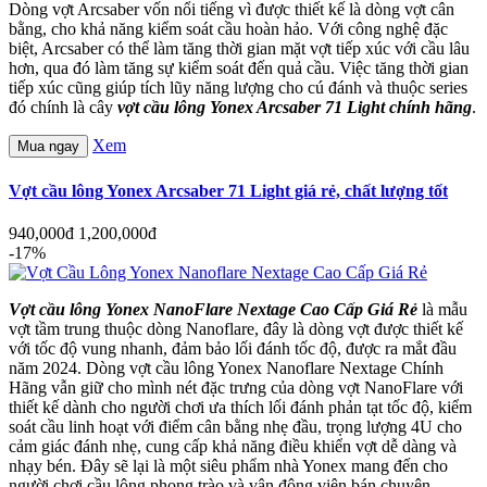
Dòng vợt Arcsaber vốn nổi tiếng vì được thiết kế là dòng vợt cân
bằng, cho khả năng kiểm soát cầu hoàn hảo. Với công nghệ đặc
biệt, Arcsaber có thể làm tăng thời gian mặt vợt tiếp xúc với cầu lâu
hơn, qua đó làm tăng sự kiểm soát đến quả cầu. Việc tăng thời gian
tiếp xúc cũng giúp tích lũy năng lượng cho cú đánh và thuộc series
đó chính là cây
vợt cầu lông Yonex Arcsaber 71 Light chính hãng
.
Xem
Mua ngay
Vợt cầu lông Yonex Arcsaber 71 Light giá rẻ, chất lượng tốt
940,000đ
1,200,000đ
-17%
Vợt cầu lông Yonex NanoFlare Nextage Cao Cấp Giá Rẻ
là mẫu
vợt tầm trung thuộc dòng Nanoflare, đây là dòng vợt được thiết kế
với tốc độ vung nhanh, đảm bảo lối đánh tốc độ, được ra mắt đầu
năm 2024. Dòng vợt cầu lông Yonex Nanoflare Nextage Chính
Hãng vẫn giữ cho mình nét đặc trưng của dòng vợt NanoFlare với
thiết kế dành cho người chơi ưa thích lối đánh phản tạt tốc độ, kiểm
soát cầu linh hoạt với điểm cân bằng nhẹ đầu, trọng lượng 4U cho
cảm giác đánh nhẹ, cung cấp khả năng điều khiển vợt dễ dàng và
nhạy bén. Đây sẽ lại là một siêu phẩm nhà Yonex mang đến cho
người chơi cầu lông phong trào và vận động viên bán chuyên