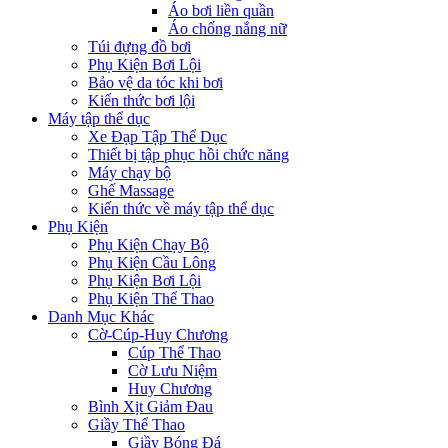
Áo bơi liền quần
Áo chống nắng nữ
Túi đựng đồ bơi
Phụ Kiện Bơi Lội
Bảo vệ da tóc khi bơi
Kiến thức bơi lội
Máy tập thể dục
Xe Đạp Tập Thể Dục
Thiết bị tập phục hồi chức năng
Máy chạy bộ
Ghế Massage
Kiến thức về máy tập thể dục
Phụ Kiện
Phụ Kiện Chạy Bộ
Phụ Kiện Cầu Lông
Phụ Kiện Bơi Lội
Phụ Kiện Thể Thao
Danh Mục Khác
Cờ-Cúp-Huy Chương
Cúp Thể Thao
Cờ Lưu Niệm
Huy Chương
Bình Xịt Giảm Đau
Giầy Thể Thao
Giầy Bóng Đá