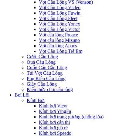
Vợt Cầu Lông VS (Venson)
Vợt Cầu Lông Vicleo
Vợt Cầu Lông Fuwin
Vợt Cầu Lông Fleet
Vợt Cầu Lông Yonex
Vợt Cầu Lông Victor
Vợt cầu lông Proace
Vợt cầu lông Mizuno
Vợt cầu lông Apacs
Vợt Cầu Lông Trẻ Em
Cước Cầu Lông
Quả Cầu Lông
Cuốn Cán Cầu Lông
Túi Vợt Cầu Lông
Phụ Kiện Cầu Lông
Giầy Cầu Lông
Kiến thức chơi cầu lông
Bơi Lội
Kính Bơi
Kính bơi View
Kính bơi YingFa
Kính bơi tráng gương (chống lóa)
Kính bơi cận thị
Kính bơi giá rẻ
Kính bơi Speedo