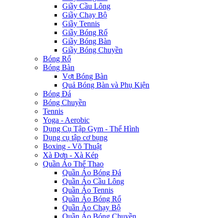
Giầy Cầu Lông
Giầy Chạy Bộ
Giầy Tennis
Giầy Bóng Rổ
Giầy Bóng Bàn
Giầy Bóng Chuyền
Bóng Rổ
Bóng Bàn
Vợt Bóng Bàn
Quả Bóng Bàn và Phụ Kiện
Bóng Đá
Bóng Chuyền
Tennis
Yoga - Aerobic
Dụng Cụ Tập Gym - Thể Hình
Dụng cụ tập cơ bụng
Boxing - Võ Thuật
Xà Đơn - Xà Kép
Quần Áo Thể Thao
Quần Áo Bóng Đá
Quần Áo Cầu Lông
Quần Áo Tennis
Quần Áo Bóng Rổ
Quần Áo Chạy Bộ
Quần Áo Bóng Chuyền