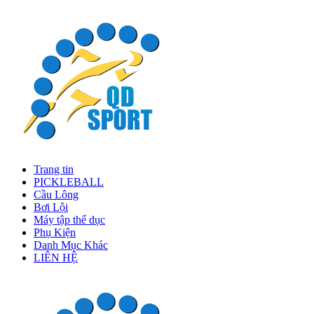
Trang tin
PICKLEBALL
Cầu Lông
Bơi Lội
Máy tập thể dục
Phụ Kiện
Danh Mục Khác
LIÊN HỆ