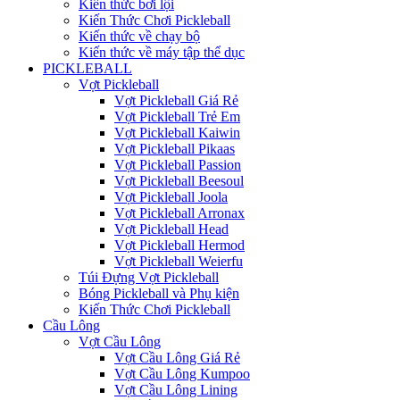
Kiến thức bơi lội
Kiến Thức Chơi Pickleball
Kiến thức về chạy bộ
Kiến thức về máy tập thể dục
PICKLEBALL
Vợt Pickleball
Vợt Pickleball Giá Rẻ
Vợt Pickleball Trẻ Em
Vợt Pickleball Kaiwin
Vợt Pickleball Pikaas
Vợt Pickleball Passion
Vợt Pickleball Beesoul
Vợt Pickleball Joola
Vợt Pickleball Arronax
Vợt Pickleball Head
Vợt Pickleball Hermod
Vợt Pickleball Weierfu
Túi Đựng Vợt Pickleball
Bóng Pickleball và Phụ kiện
Kiến Thức Chơi Pickleball
Cầu Lông
Vợt Cầu Lông
Vợt Cầu Lông Giá Rẻ
Vợt Cầu Lông Kumpoo
Vợt Cầu Lông Lining