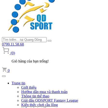
0799.11.58.68
(0)
Giỏ hàng của bạn trống!
0
Trang tin
Giới thiệu
Hướng dẫn mua và thanh toán
Thông tin thể thao
Giải đấu QDSPORT Fantasy League
Kiến thức chơi cầu lông