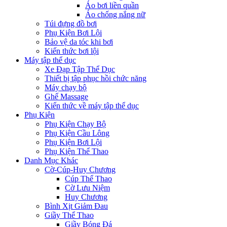
Áo bơi liền quần
Áo chống nắng nữ
Túi đựng đồ bơi
Phụ Kiện Bơi Lội
Bảo vệ da tóc khi bơi
Kiến thức bơi lội
Máy tập thể dục
Xe Đạp Tập Thể Dục
Thiết bị tập phục hồi chức năng
Máy chạy bộ
Ghế Massage
Kiến thức về máy tập thể dục
Phụ Kiện
Phụ Kiện Chạy Bộ
Phụ Kiện Cầu Lông
Phụ Kiện Bơi Lội
Phụ Kiện Thể Thao
Danh Mục Khác
Cờ-Cúp-Huy Chương
Cúp Thể Thao
Cờ Lưu Niệm
Huy Chương
Bình Xịt Giảm Đau
Giầy Thể Thao
Giầy Bóng Đá