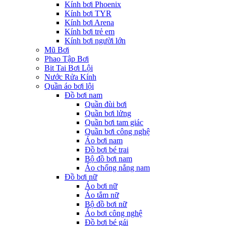
Kính bơi Phoenix
Kính bơi TYR
Kính bơi Arena
Kính bơi trẻ em
Kính bơi người lớn
Mũ Bơi
Phao Tập Bơi
Bit Tai Bơi Lội
Nước Rửa Kính
Quần áo bơi lội
Đồ bơi nam
Quần đùi bơi
Quần bơi lửng
Quần bơi tam giác
Quần bơi công nghệ
Áo bơi nam
Đồ bơi bé trai
Bộ đồ bơi nam
Áo chống nắng nam
Đồ bơi nữ
Áo bơi nữ
Áo tắm nữ
Bộ đồ bơi nữ
Áo bơi công nghệ
Đồ bơi bé gái