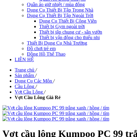
Quần áo giữ nhiệt / mùa đông
Dụng Cụ Thiết Bị Tập Trong Nhà
Dụng Cụ Thiết Bị Tập Ngoài Trời
Dụng Cụ Thiết Bị Công Viên
Thiết bị Gym ngoài trời
Thiết bị tập chung cư - sân vườn
Thiết bị vận động cho thiếu nhi
Thiết Bị Dụng Cụ Nhà Trường
Đồ chơi trẻ em
Đồng Hồ Thể Thao
LIÊN HỆ
Trang chủ
/
Sản phẩm
/
Dụng Cụ Các Môn
/
Cầu Lông
/
Vợt Cầu Lông
/
Vợt Cầu Lông Giá Rẻ
Vợt cầu lông Kumpoo PC 99 trắn