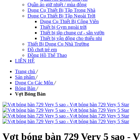
Quần áo giữ nhiệt / mùa đông
Dụng Cụ Thiết Bị Tập Trong Nhà
Dụng Cụ Thiết Bị Tập Ngoài Trời
Dụng Cụ Thiết Bị Công Viên
Thiết bị Gym ngoài trời
Thiết bị tập chung cư - sân vườn
Thiết bị vận động cho thiếu nhi
Thiết Bị Dụng Cụ Nhà Trường
Đồ chơi trẻ em
Đồng Hồ Thể Thao
LIÊN HỆ
Trang chủ
/
Sản phẩm
/
Dụng Cụ Các Môn
/
Bóng Bàn
/
Vợt Bóng Bàn
Vợt bóng bàn 729 Very 5 sao - V