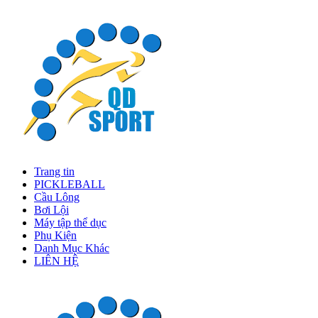
Trang tin
PICKLEBALL
Cầu Lông
Bơi Lội
Máy tập thể dục
Phụ Kiện
Danh Mục Khác
LIÊN HỆ