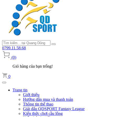
0799.11.58.68
(0)
Giỏ hàng của bạn trống!
0
Trang tin
Giới thiệu
Hướng dẫn mua và thanh toán
Thông tin thể thao
Giải đấu QDSPORT Fantasy League
Kiến thức chơi cầu lông