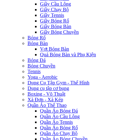
Giầy Cầu Lông
Giầy Chạy Bộ
Giầy Tennis
Giầy Bóng Rổ
Giầy Bóng Bàn
Giầy Bóng Chuyền
Bóng Rổ
Bóng Bàn
Vợt Bóng Bàn
Quả Bóng Bàn và Phụ Kiện
Bóng Đá
Bóng Chuyền
Tennis
Yoga - Aerobic
Dụng Cụ Tập Gym - Thể Hình
Dụng cụ tập cơ bụng
Boxing - Võ Thuật
Xà Đơn - Xà Kép
Quần Áo Thể Thao
Quần Áo Bóng Đá
Quần Áo Cầu Lông
Quần Áo Tennis
Quần Áo Bóng Rổ
Quần Áo Chạy Bộ
Quần Áo Bóng Chuyền