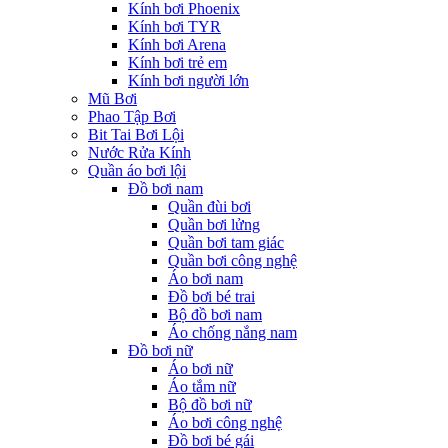
Kính bơi Phoenix
Kính bơi TYR
Kính bơi Arena
Kính bơi trẻ em
Kính bơi người lớn
Mũ Bơi
Phao Tập Bơi
Bit Tai Bơi Lội
Nước Rửa Kính
Quần áo bơi lội
Đồ bơi nam
Quần đùi bơi
Quần bơi lửng
Quần bơi tam giác
Quần bơi công nghệ
Áo bơi nam
Đồ bơi bé trai
Bộ đồ bơi nam
Áo chống nắng nam
Đồ bơi nữ
Áo bơi nữ
Áo tắm nữ
Bộ đồ bơi nữ
Áo bơi công nghệ
Đồ bơi bé gái