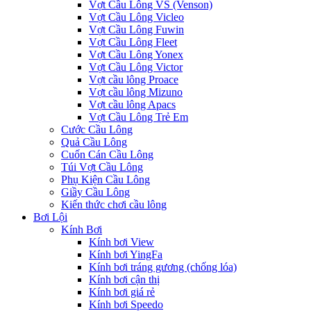
Vợt Cầu Lông VS (Venson)
Vợt Cầu Lông Vicleo
Vợt Cầu Lông Fuwin
Vợt Cầu Lông Fleet
Vợt Cầu Lông Yonex
Vợt Cầu Lông Victor
Vợt cầu lông Proace
Vợt cầu lông Mizuno
Vợt cầu lông Apacs
Vợt Cầu Lông Trẻ Em
Cước Cầu Lông
Quả Cầu Lông
Cuốn Cán Cầu Lông
Túi Vợt Cầu Lông
Phụ Kiện Cầu Lông
Giầy Cầu Lông
Kiến thức chơi cầu lông
Bơi Lội
Kính Bơi
Kính bơi View
Kính bơi YingFa
Kính bơi tráng gương (chống lóa)
Kính bơi cận thị
Kính bơi giá rẻ
Kính bơi Speedo