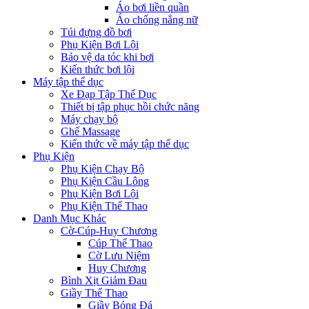
Áo bơi liền quần
Áo chống nắng nữ
Túi đựng đồ bơi
Phụ Kiện Bơi Lội
Bảo vệ da tóc khi bơi
Kiến thức bơi lội
Máy tập thể dục
Xe Đạp Tập Thể Dục
Thiết bị tập phục hồi chức năng
Máy chạy bộ
Ghế Massage
Kiến thức về máy tập thể dục
Phụ Kiện
Phụ Kiện Chạy Bộ
Phụ Kiện Cầu Lông
Phụ Kiện Bơi Lội
Phụ Kiện Thể Thao
Danh Mục Khác
Cờ-Cúp-Huy Chương
Cúp Thể Thao
Cờ Lưu Niệm
Huy Chương
Bình Xịt Giảm Đau
Giầy Thể Thao
Giầy Bóng Đá