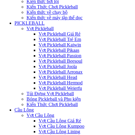
Kiến thức bơi lội
Kiến Thức Chơi Pickleball
Kiến thức về chạy bộ
Kiến thức về máy tập thể dục
PICKLEBALL
Vợt Pickleball
Vợt Pickleball Giá Rẻ
Vợt Pickleball Trẻ Em
Vợt Pickleball Kaiwin
Vợt Pickleball Pikaas
Vợt Pickleball Passion
Vợt Pickleball Beesoul
Vợt Pickleball Joola
Vợt Pickleball Arronax
Vợt Pickleball Head
Vợt Pickleball Hermod
Vợt Pickleball Weierfu
Túi Đựng Vợt Pickleball
Bóng Pickleball và Phụ kiện
Kiến Thức Chơi Pickleball
Cầu Lông
Vợt Cầu Lông
Vợt Cầu Lông Giá Rẻ
Vợt Cầu Lông Kumpoo
Vợt Cầu Lông Lining