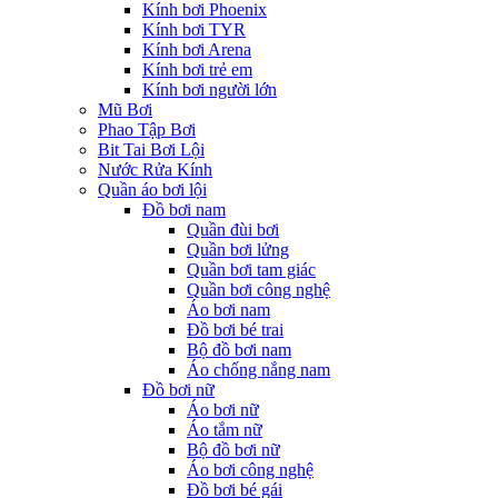
Kính bơi Phoenix
Kính bơi TYR
Kính bơi Arena
Kính bơi trẻ em
Kính bơi người lớn
Mũ Bơi
Phao Tập Bơi
Bit Tai Bơi Lội
Nước Rửa Kính
Quần áo bơi lội
Đồ bơi nam
Quần đùi bơi
Quần bơi lửng
Quần bơi tam giác
Quần bơi công nghệ
Áo bơi nam
Đồ bơi bé trai
Bộ đồ bơi nam
Áo chống nắng nam
Đồ bơi nữ
Áo bơi nữ
Áo tắm nữ
Bộ đồ bơi nữ
Áo bơi công nghệ
Đồ bơi bé gái