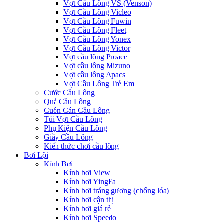
Vợt Cầu Lông VS (Venson)
Vợt Cầu Lông Vicleo
Vợt Cầu Lông Fuwin
Vợt Cầu Lông Fleet
Vợt Cầu Lông Yonex
Vợt Cầu Lông Victor
Vợt cầu lông Proace
Vợt cầu lông Mizuno
Vợt cầu lông Apacs
Vợt Cầu Lông Trẻ Em
Cước Cầu Lông
Quả Cầu Lông
Cuốn Cán Cầu Lông
Túi Vợt Cầu Lông
Phụ Kiện Cầu Lông
Giầy Cầu Lông
Kiến thức chơi cầu lông
Bơi Lội
Kính Bơi
Kính bơi View
Kính bơi YingFa
Kính bơi tráng gương (chống lóa)
Kính bơi cận thị
Kính bơi giá rẻ
Kính bơi Speedo