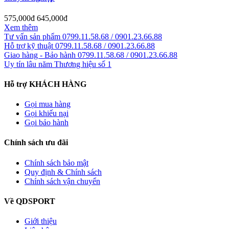
575,000đ
645,000đ
Xem thêm
Tư vấn sản phẩm
0799.11.58.68 / 0901.23.66.88
Hỗ trợ kỹ thuật
0799.11.58.68 / 0901.23.66.88
Giao hàng - Bảo hành
0799.11.58.68 / 0901.23.66.88
Uy tín lâu năm
Thương hiệu số 1
Hỗ trợ KHÁCH HÀNG
Gọi mua hàng
Gọi khiếu nại
Gọi bảo hành
Chính sách ưu đãi
Chính sách bảo mật
Quy định & Chính sách
Chính sách vận chuyển
Về QDSPORT
Giới thiệu