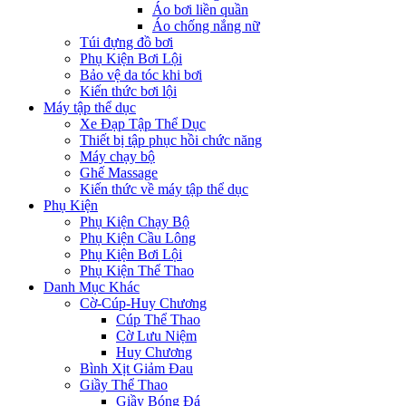
Áo bơi liền quần
Áo chống nắng nữ
Túi đựng đồ bơi
Phụ Kiện Bơi Lội
Bảo vệ da tóc khi bơi
Kiến thức bơi lội
Máy tập thể dục
Xe Đạp Tập Thể Dục
Thiết bị tập phục hồi chức năng
Máy chạy bộ
Ghế Massage
Kiến thức về máy tập thể dục
Phụ Kiện
Phụ Kiện Chạy Bộ
Phụ Kiện Cầu Lông
Phụ Kiện Bơi Lội
Phụ Kiện Thể Thao
Danh Mục Khác
Cờ-Cúp-Huy Chương
Cúp Thể Thao
Cờ Lưu Niệm
Huy Chương
Bình Xịt Giảm Đau
Giầy Thể Thao
Giầy Bóng Đá