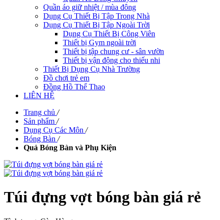
Quần áo giữ nhiệt / mùa đông
Dụng Cụ Thiết Bị Tập Trong Nhà
Dụng Cụ Thiết Bị Tập Ngoài Trời
Dụng Cụ Thiết Bị Công Viên
Thiết bị Gym ngoài trời
Thiết bị tập chung cư - sân vườn
Thiết bị vận động cho thiếu nhi
Thiết Bị Dụng Cụ Nhà Trường
Đồ chơi trẻ em
Đồng Hồ Thể Thao
LIÊN HỆ
Trang chủ
/
Sản phẩm
/
Dụng Cụ Các Môn
/
Bóng Bàn
/
Quả Bóng Bàn và Phụ Kiện
Túi đựng vợt bóng bàn giá rẻ