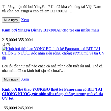
Thương hiệu đồ bơi YingFa từ lâu đã khá có tiếng tại Việt Nam
và kính bơi YingFa cho trẻ em D27300AF…
Xem
Mua ngay
Kính bơi YingFa Disney D27300AF cho trẻ em nhiều màu
215,000đ
355,000đ
-37%
Bơi lội tốt như thế nào chắc cả nhà mình đều biết rồi nhỉ. Thế cả
nhà mình đã có kính bơi xịn sò chưa?…
Xem
Mua ngay
Kính bơi thể thao YONGBO thiết kế Panorama có BỊT TAI
CHỐNG NƯỚC, góc nhìn siêu rộng, chống sương mù và tia
UV tốt
155,000đ
245,000đ