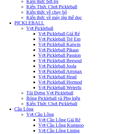
Kiến thức bơi lội
Kiến Thức Chơi Pickleball
Kiến thức về chạy bộ
Kiến thức về máy tập thể dục
PICKLEBALL
Vợt Pickleball
Vợt Pickleball Giá Rẻ
Vợt Pickleball Trẻ Em
Vợt Pickleball Kaiwin
Vợt Pickleball Pikaas
Vợt Pickleball Passion
Vợt Pickleball Beesoul
Vợt Pickleball Joola
Vợt Pickleball Arronax
Vợt Pickleball Head
Vợt Pickleball Hermod
Vợt Pickleball Weierfu
Túi Đựng Vợt Pickleball
Bóng Pickleball và Phụ kiện
Kiến Thức Chơi Pickleball
Cầu Lông
Vợt Cầu Lông
Vợt Cầu Lông Giá Rẻ
Vợt Cầu Lông Kumpoo
Vợt Cầu Lông Lining