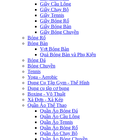
Giầy Cầu Lông
Giầy Chạy Bộ
Giầy Tennis
Giầy Bóng Rổ
Giầy Bóng Bàn
Giầy Bóng Chuyền
Bóng Rổ
Bóng Bàn
Vợt Bóng Bàn
Quả Bóng Bàn và Phụ Kiện
Bóng Đá
Bóng Chuyền
Tennis
Yoga - Aerobic
Dụng Cụ Tập Gym - Thể Hình
Dụng cụ tập cơ bụng
Boxing - Võ Thuật
Xà Đơn - Xà Kép
Quần Áo Thể Thao
Quần Áo Bóng Đá
Quần Áo Cầu Lông
Quần Áo Tennis
Quần Áo Bóng Rổ
Quần Áo Chạy Bộ
Quần Áo Bóng Chuyền