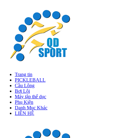
Trang tin
PICKLEBALL
Cầu Lông
Bơi Lội
Máy tập thể dục
Phụ Kiện
Danh Mục Khác
LIÊN HỆ