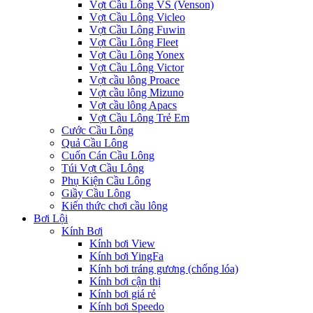
Vợt Cầu Lông VS (Venson)
Vợt Cầu Lông Vicleo
Vợt Cầu Lông Fuwin
Vợt Cầu Lông Fleet
Vợt Cầu Lông Yonex
Vợt Cầu Lông Victor
Vợt cầu lông Proace
Vợt cầu lông Mizuno
Vợt cầu lông Apacs
Vợt Cầu Lông Trẻ Em
Cước Cầu Lông
Quả Cầu Lông
Cuốn Cán Cầu Lông
Túi Vợt Cầu Lông
Phụ Kiện Cầu Lông
Giầy Cầu Lông
Kiến thức chơi cầu lông
Bơi Lội
Kính Bơi
Kính bơi View
Kính bơi YingFa
Kính bơi tráng gương (chống lóa)
Kính bơi cận thị
Kính bơi giá rẻ
Kính bơi Speedo