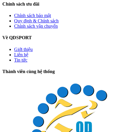
Chính sách ưu đãi
Chính sách bảo mật
Quy định & Chính sách
Chính sách vận chuyển
Về QDSPORT
Giới thiệu
Liên hệ
Tin tức
Thành viên cùng hệ thống