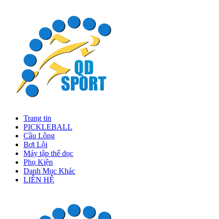
Trang tin
PICKLEBALL
Cầu Lông
Bơi Lội
Máy tập thể dục
Phụ Kiện
Danh Mục Khác
LIÊN HỆ