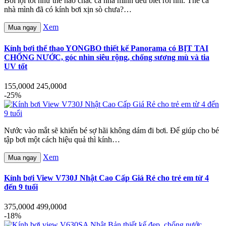
Bơi lội tốt như thế nào chắc cả nhà mình đều biết rồi nhỉ. Thế cả
nhà mình đã có kính bơi xịn sò chưa?…
Xem
Mua ngay
Kính bơi thể thao YONGBO thiết kế Panorama có BỊT TAI
CHỐNG NƯỚC, góc nhìn siêu rộng, chống sương mù và tia
UV tốt
155,000đ
245,000đ
-25%
Nước vào mắt sẽ khiến bé sợ hãi không dám đi bơi. Để giúp cho bé
tập bơi một cách hiệu quả thì kính…
Xem
Mua ngay
Kính bơi View V730J Nhật Cao Cấp Giá Rẻ cho trẻ em từ 4
đến 9 tuổi
375,000đ
499,000đ
-18%