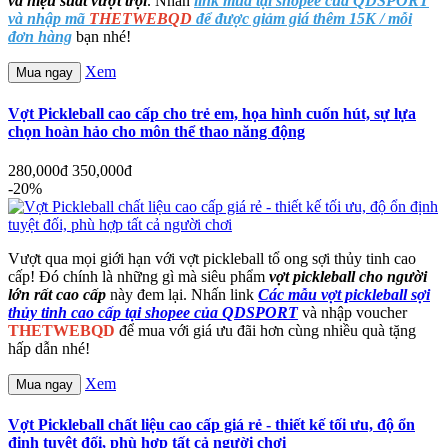
và hiệu suất vượt trội
. Nhấn
link mua tại shopee của QDSPORT
và nhập mã
THETWEBQD
để được giảm giá thêm 15K / mỗi
đơn hàng
bạn nhé!
Xem
Mua ngay
Vợt Pickleball cao cấp cho trẻ em, họa hình cuốn hút, sự lựa
chọn hoàn hảo cho môn thể thao năng động
280,000đ
350,000đ
-20%
Vượt qua mọi giới hạn với vợt pickleball tổ ong sợi thủy tinh cao
cấp! Đó chính là những gì mà siêu phẩm
vợt pickleball cho người
lớn rất cao cấp
này đem lại. Nhấn link
Các mẫu vợt pickleball sợi
thủy tinh cao cấp tại shopee của QDSPORT
và nhập voucher
THETWEBQD
để mua với giá ưu đãi hơn cùng nhiều quà tặng
hấp dẫn nhé!
Xem
Mua ngay
Vợt Pickleball chất liệu cao cấp giá rẻ - thiết kế tối ưu, độ ổn
định tuyệt đối, phù hợp tất cả người chơi