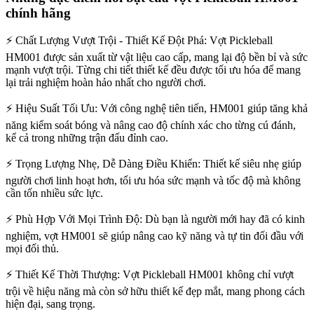
chính hãng
⚡ Chất Lượng Vượt Trội - Thiết Kế Đột Phá: Vợt Pickleball
HM001 được sản xuất từ vật liệu cao cấp, mang lại độ bền bỉ và sức
mạnh vượt trội. Từng chi tiết thiết kế đều được tối ưu hóa để mang
lại trải nghiệm hoàn hảo nhất cho người chơi.
⚡ Hiệu Suất Tối Ưu: Với công nghệ tiên tiến, HM001 giúp tăng khả
năng kiểm soát bóng và nâng cao độ chính xác cho từng cú đánh,
kể cả trong những trận đấu đỉnh cao.
⚡ Trọng Lượng Nhẹ, Dễ Dàng Điều Khiển: Thiết kế siêu nhẹ giúp
người chơi linh hoạt hơn, tối ưu hóa sức mạnh và tốc độ mà không
cần tốn nhiều sức lực.
⚡ Phù Hợp Với Mọi Trình Độ: Dù bạn là người mới hay đã có kinh
nghiệm, vợt HM001 sẽ giúp nâng cao kỹ năng và tự tin đối đầu với
mọi đối thủ.
⚡ Thiết Kế Thời Thượng: Vợt Pickleball HM001 không chỉ vượt
trội về hiệu năng mà còn sở hữu thiết kế đẹp mắt, mang phong cách
hiện đại, sang trọng.