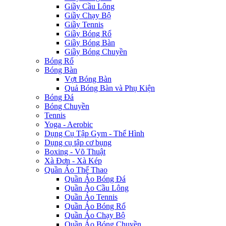
Giầy Cầu Lông
Giầy Chạy Bộ
Giầy Tennis
Giầy Bóng Rổ
Giầy Bóng Bàn
Giầy Bóng Chuyền
Bóng Rổ
Bóng Bàn
Vợt Bóng Bàn
Quả Bóng Bàn và Phụ Kiện
Bóng Đá
Bóng Chuyền
Tennis
Yoga - Aerobic
Dụng Cụ Tập Gym - Thể Hình
Dụng cụ tập cơ bụng
Boxing - Võ Thuật
Xà Đơn - Xà Kép
Quần Áo Thể Thao
Quần Áo Bóng Đá
Quần Áo Cầu Lông
Quần Áo Tennis
Quần Áo Bóng Rổ
Quần Áo Chạy Bộ
Quần Áo Bóng Chuyền