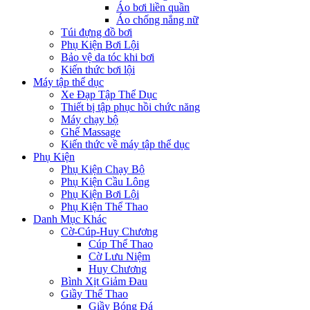
Áo bơi liền quần
Áo chống nắng nữ
Túi đựng đồ bơi
Phụ Kiện Bơi Lội
Bảo vệ da tóc khi bơi
Kiến thức bơi lội
Máy tập thể dục
Xe Đạp Tập Thể Dục
Thiết bị tập phục hồi chức năng
Máy chạy bộ
Ghế Massage
Kiến thức về máy tập thể dục
Phụ Kiện
Phụ Kiện Chạy Bộ
Phụ Kiện Cầu Lông
Phụ Kiện Bơi Lội
Phụ Kiện Thể Thao
Danh Mục Khác
Cờ-Cúp-Huy Chương
Cúp Thể Thao
Cờ Lưu Niệm
Huy Chương
Bình Xịt Giảm Đau
Giầy Thể Thao
Giầy Bóng Đá