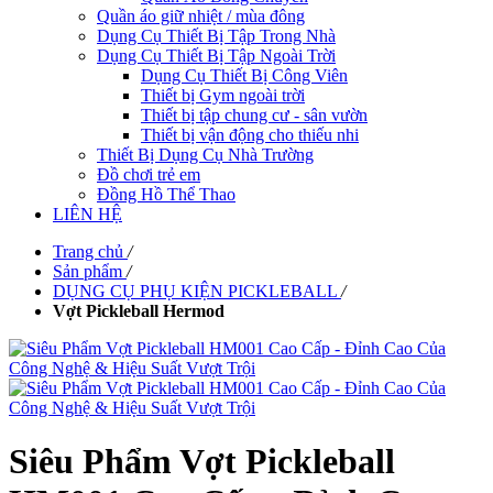
Quần áo giữ nhiệt / mùa đông
Dụng Cụ Thiết Bị Tập Trong Nhà
Dụng Cụ Thiết Bị Tập Ngoài Trời
Dụng Cụ Thiết Bị Công Viên
Thiết bị Gym ngoài trời
Thiết bị tập chung cư - sân vườn
Thiết bị vận động cho thiếu nhi
Thiết Bị Dụng Cụ Nhà Trường
Đồ chơi trẻ em
Đồng Hồ Thể Thao
LIÊN HỆ
Trang chủ
/
Sản phẩm
/
DỤNG CỤ PHỤ KIỆN PICKLEBALL
/
Vợt Pickleball Hermod
Siêu Phẩm Vợt Pickleball