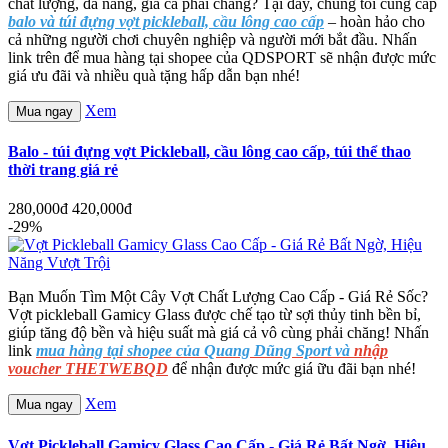
chất lượng, đa năng, giá cả phải chăng? Tại đây, chúng tôi cung cấp
balo và túi đựng vợt pickleball, cầu lông cao cấp
– hoàn hảo cho
cả những người chơi chuyên nghiệp và người mới bắt đầu. Nhấn
link trên để mua hàng tại shopee của QDSPORT sẽ nhận được mức
giá ưu đãi và nhiều quà tặng hấp dẫn bạn nhé!
Xem
Mua ngay
Balo - túi đựng vợt Pickleball, cầu lông cao cấp, túi thể thao
thời trang giá rẻ
280,000đ
420,000đ
-29%
Bạn Muốn Tìm Một Cây Vợt Chất Lượng Cao Cấp - Giá Rẻ Sốc?
Vợt pickleball Gamicy Glass được chế tạo từ sợi thủy tinh bền bỉ,
giúp tăng độ bền và hiệu suất mà giá cả vô cùng phải chăng! Nhấn
link
mua hàng tại shopee của Quang Dũng Sport và
nhập
voucher THETWEBQD
để nhận được mức giá ữu đãi bạn nhé!
Xem
Mua ngay
Vợt Pickleball Gamicy Glass Cao Cấp - Giá Rẻ Bất Ngờ, Hiệu