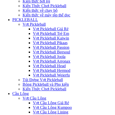
Kiến thức bơi lội
Kiến Thức Chơi Pickleball
Kiến thức về chạy bộ
Kiến thức về máy tập thể dục
PICKLEBALL
Vợt Pickleball
Vợt Pickleball Giá Rẻ
Vợt Pickleball Trẻ Em
Vợt Pickleball Kaiwin
Vợt Pickleball Pikaas
Vợt Pickleball Passion
Vợt Pickleball Beesoul
Vợt Pickleball Joola
Vợt Pickleball Arronax
Vợt Pickleball Head
Vợt Pickleball Hermod
Vợt Pickleball Weierfu
Túi Đựng Vợt Pickleball
Bóng Pickleball và Phụ kiện
Kiến Thức Chơi Pickleball
Cầu Lông
Vợt Cầu Lông
Vợt Cầu Lông Giá Rẻ
Vợt Cầu Lông Kumpoo
Vợt Cầu Lông Lining