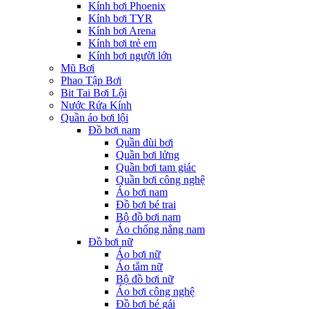
Kính bơi Phoenix
Kính bơi TYR
Kính bơi Arena
Kính bơi trẻ em
Kính bơi người lớn
Mũ Bơi
Phao Tập Bơi
Bit Tai Bơi Lội
Nước Rửa Kính
Quần áo bơi lội
Đồ bơi nam
Quần đùi bơi
Quần bơi lửng
Quần bơi tam giác
Quần bơi công nghệ
Áo bơi nam
Đồ bơi bé trai
Bộ đồ bơi nam
Áo chống nắng nam
Đồ bơi nữ
Áo bơi nữ
Áo tắm nữ
Bộ đồ bơi nữ
Áo bơi công nghệ
Đồ bơi bé gái