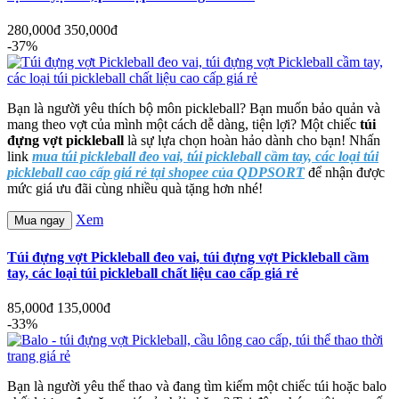
280,000đ
350,000đ
-37%
Bạn là người yêu thích bộ môn pickleball? Bạn muốn bảo quản và
mang theo vợt của mình một cách dễ dàng, tiện lợi? Một chiếc
túi
đựng vợt pickleball
là sự lựa chọn hoàn hảo dành cho bạn! Nhấn
link
mua túi pickleball đeo vai, túi pickleball cầm tay, các loại túi
pickleball cao cấp giá rẻ tại shopee của QDPSORT
để nhận được
mức giá ưu đãi cùng nhiều quà tặng hơn nhé!
Xem
Mua ngay
Túi đựng vợt Pickleball đeo vai, túi đựng vợt Pickleball cầm
tay, các loại túi pickleball chất liệu cao cấp giá rẻ
85,000đ
135,000đ
-33%
Bạn là người yêu thể thao và đang tìm kiếm một chiếc túi hoặc balo