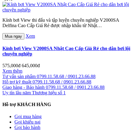
Kính bơi View thi đấu và tập luyện chuyên nghiệp V2000SA
Delfina Cao Cấp Giá Rẻ được nhập khẩu từ Nhật…
Xem
Mua ngay
Kính bơi View V2000SA Nhật Cao Cấp Giá Rẻ cho dân bơi lội
chuyên nghiệp
575,000đ
645,000đ
Xem thêm
Tư vấn sản phẩm
0799.11.58.68 / 0901.23.66.88
Hỗ trợ kỹ thuật
0799.11.58.68 / 0901.23.66.88
Giao hàng - Bảo hành
0799.11.58.68 / 0901.23.66.88
Uy tín lâu năm
Thương hiệu số 1
Hỗ trợ KHÁCH HÀNG
Gọi mua hàng
Gọi khiếu nại
Gọi bảo hành