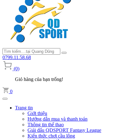
0799.11.58.68
(0)
Giỏ hàng của bạn trống!
0
Trang tin
Giới thiệu
Hướng dẫn mua và thanh toán
Thông tin thể thao
Giải đấu QDSPORT Fantasy League
Kiến thức chơi cầu lông