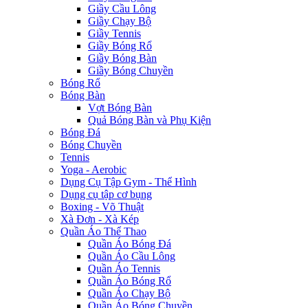
Giầy Cầu Lông
Giầy Chạy Bộ
Giầy Tennis
Giầy Bóng Rổ
Giầy Bóng Bàn
Giầy Bóng Chuyền
Bóng Rổ
Bóng Bàn
Vợt Bóng Bàn
Quả Bóng Bàn và Phụ Kiện
Bóng Đá
Bóng Chuyền
Tennis
Yoga - Aerobic
Dụng Cụ Tập Gym - Thể Hình
Dụng cụ tập cơ bụng
Boxing - Võ Thuật
Xà Đơn - Xà Kép
Quần Áo Thể Thao
Quần Áo Bóng Đá
Quần Áo Cầu Lông
Quần Áo Tennis
Quần Áo Bóng Rổ
Quần Áo Chạy Bộ
Quần Áo Bóng Chuyền