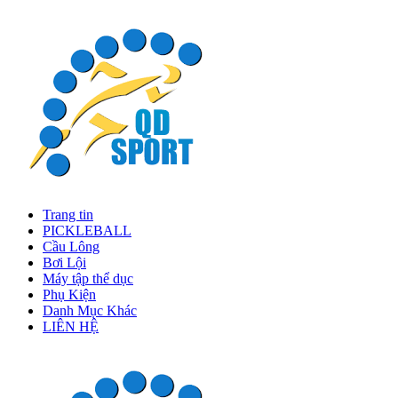
Trang tin
PICKLEBALL
Cầu Lông
Bơi Lội
Máy tập thể dục
Phụ Kiện
Danh Mục Khác
LIÊN HỆ