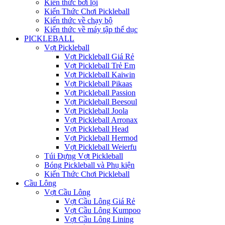
Kiến thức bơi lội
Kiến Thức Chơi Pickleball
Kiến thức về chạy bộ
Kiến thức về máy tập thể dục
PICKLEBALL
Vợt Pickleball
Vợt Pickleball Giá Rẻ
Vợt Pickleball Trẻ Em
Vợt Pickleball Kaiwin
Vợt Pickleball Pikaas
Vợt Pickleball Passion
Vợt Pickleball Beesoul
Vợt Pickleball Joola
Vợt Pickleball Arronax
Vợt Pickleball Head
Vợt Pickleball Hermod
Vợt Pickleball Weierfu
Túi Đựng Vợt Pickleball
Bóng Pickleball và Phụ kiện
Kiến Thức Chơi Pickleball
Cầu Lông
Vợt Cầu Lông
Vợt Cầu Lông Giá Rẻ
Vợt Cầu Lông Kumpoo
Vợt Cầu Lông Lining