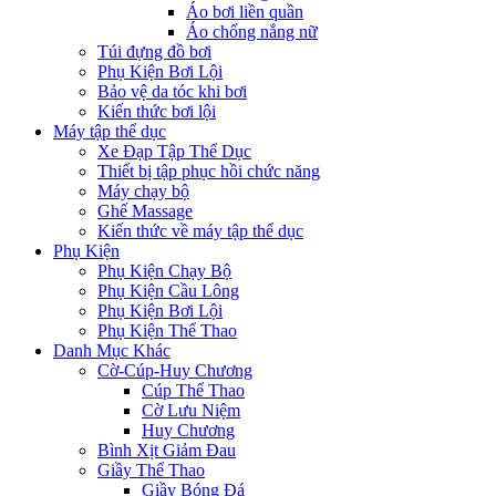
Áo bơi liền quần
Áo chống nắng nữ
Túi đựng đồ bơi
Phụ Kiện Bơi Lội
Bảo vệ da tóc khi bơi
Kiến thức bơi lội
Máy tập thể dục
Xe Đạp Tập Thể Dục
Thiết bị tập phục hồi chức năng
Máy chạy bộ
Ghế Massage
Kiến thức về máy tập thể dục
Phụ Kiện
Phụ Kiện Chạy Bộ
Phụ Kiện Cầu Lông
Phụ Kiện Bơi Lội
Phụ Kiện Thể Thao
Danh Mục Khác
Cờ-Cúp-Huy Chương
Cúp Thể Thao
Cờ Lưu Niệm
Huy Chương
Bình Xịt Giảm Đau
Giầy Thể Thao
Giầy Bóng Đá