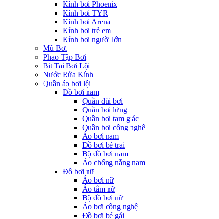
Kính bơi Phoenix
Kính bơi TYR
Kính bơi Arena
Kính bơi trẻ em
Kính bơi người lớn
Mũ Bơi
Phao Tập Bơi
Bit Tai Bơi Lội
Nước Rửa Kính
Quần áo bơi lội
Đồ bơi nam
Quần đùi bơi
Quần bơi lửng
Quần bơi tam giác
Quần bơi công nghệ
Áo bơi nam
Đồ bơi bé trai
Bộ đồ bơi nam
Áo chống nắng nam
Đồ bơi nữ
Áo bơi nữ
Áo tắm nữ
Bộ đồ bơi nữ
Áo bơi công nghệ
Đồ bơi bé gái