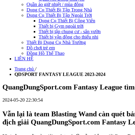
Quần áo giữ nhiệt / mùa đông
Dụng Cụ Thiết Bị Tập Trong Nhà
Dụng Cụ Thiết Bị Tập Ngoài Trời
Dụng Cụ Thiết Bị Công Viên
Thiết bị Gym ngoài trời
Thiết bị tập chung cư - sân vườn
Thiết bị vận động cho thiếu nhi
Thiết Bị Dụng Cụ Nhà Trường
Đồ chơi trẻ em
Đồng Hồ Thể Thao
LIÊN HỆ
Trang chủ
/
QDSPORT FANTASY LEAGUE 2023-2024
QuangDungSport.com Fantasy League tìm r
2024-05-20 22:30:54
Vẫn lại là team
Blasting Wand
càn quét bản
địch giải QuangDungSport.com Fantasy Le