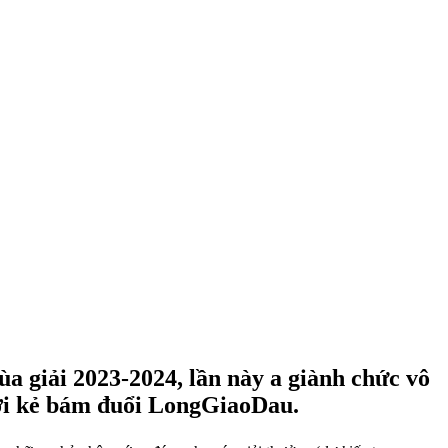
ùa giải 2023-2024, lần này a giành chức vô
ới kẻ bám đuổi
LongGiaoDau
.