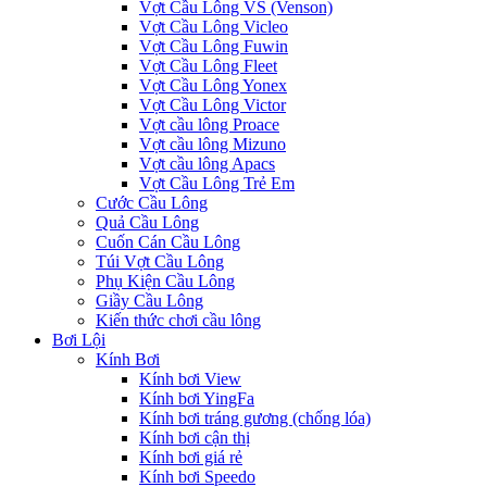
Vợt Cầu Lông VS (Venson)
Vợt Cầu Lông Vicleo
Vợt Cầu Lông Fuwin
Vợt Cầu Lông Fleet
Vợt Cầu Lông Yonex
Vợt Cầu Lông Victor
Vợt cầu lông Proace
Vợt cầu lông Mizuno
Vợt cầu lông Apacs
Vợt Cầu Lông Trẻ Em
Cước Cầu Lông
Quả Cầu Lông
Cuốn Cán Cầu Lông
Túi Vợt Cầu Lông
Phụ Kiện Cầu Lông
Giầy Cầu Lông
Kiến thức chơi cầu lông
Bơi Lội
Kính Bơi
Kính bơi View
Kính bơi YingFa
Kính bơi tráng gương (chống lóa)
Kính bơi cận thị
Kính bơi giá rẻ
Kính bơi Speedo