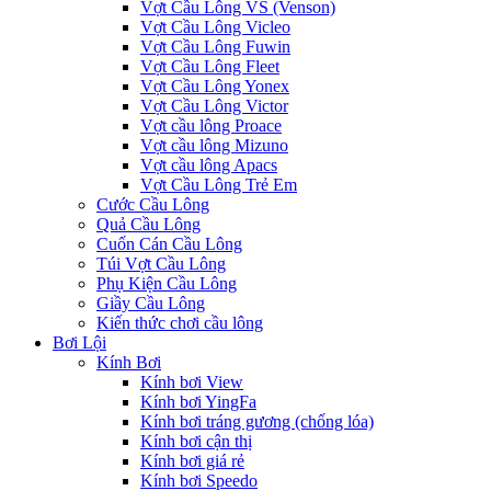
Vợt Cầu Lông VS (Venson)
Vợt Cầu Lông Vicleo
Vợt Cầu Lông Fuwin
Vợt Cầu Lông Fleet
Vợt Cầu Lông Yonex
Vợt Cầu Lông Victor
Vợt cầu lông Proace
Vợt cầu lông Mizuno
Vợt cầu lông Apacs
Vợt Cầu Lông Trẻ Em
Cước Cầu Lông
Quả Cầu Lông
Cuốn Cán Cầu Lông
Túi Vợt Cầu Lông
Phụ Kiện Cầu Lông
Giầy Cầu Lông
Kiến thức chơi cầu lông
Bơi Lội
Kính Bơi
Kính bơi View
Kính bơi YingFa
Kính bơi tráng gương (chống lóa)
Kính bơi cận thị
Kính bơi giá rẻ
Kính bơi Speedo