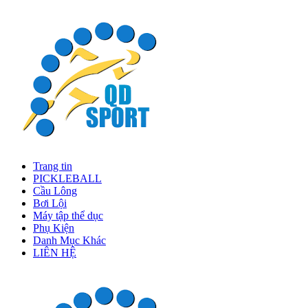
Trang tin
PICKLEBALL
Cầu Lông
Bơi Lội
Máy tập thể dục
Phụ Kiện
Danh Mục Khác
LIÊN HỆ