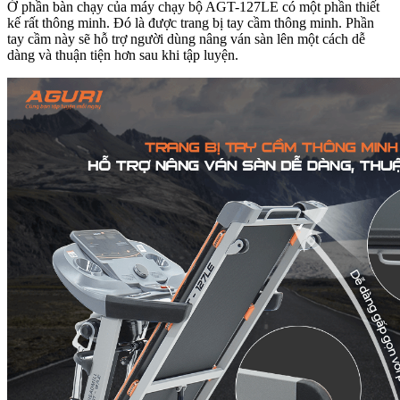
Ở phần bàn chạy của máy chạy bộ AGT-127LE có một phần thiết
kế rất thông minh. Đó là được trang bị tay cầm thông minh. Phần
tay cầm này sẽ hỗ trợ người dùng nâng ván sàn lên một cách dễ
dàng và thuận tiện hơn sau khi tập luyện.