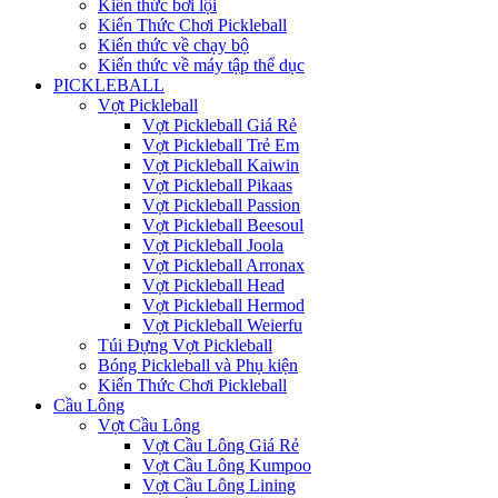
Kiến thức bơi lội
Kiến Thức Chơi Pickleball
Kiến thức về chạy bộ
Kiến thức về máy tập thể dục
PICKLEBALL
Vợt Pickleball
Vợt Pickleball Giá Rẻ
Vợt Pickleball Trẻ Em
Vợt Pickleball Kaiwin
Vợt Pickleball Pikaas
Vợt Pickleball Passion
Vợt Pickleball Beesoul
Vợt Pickleball Joola
Vợt Pickleball Arronax
Vợt Pickleball Head
Vợt Pickleball Hermod
Vợt Pickleball Weierfu
Túi Đựng Vợt Pickleball
Bóng Pickleball và Phụ kiện
Kiến Thức Chơi Pickleball
Cầu Lông
Vợt Cầu Lông
Vợt Cầu Lông Giá Rẻ
Vợt Cầu Lông Kumpoo
Vợt Cầu Lông Lining