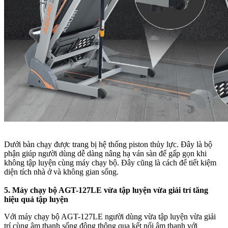
Dưới bàn chạy được trang bị hệ thống piston thủy lực. Đây là bộ
phận giúp người dùng dễ dàng nâng hạ ván sàn để gấp gọn khi
không tập luyện cùng máy chạy bộ. Đây cũng là cách để tiết kiệm
diện tích nhà ở và không gian sống.
5. Máy chạy bộ AGT-127LE vừa tập luyện vừa giải trí tăng
hiệu quả tập luyện
Với máy chạy bộ AGT-127LE người dùng vừa tập luyện vừa giải
trí cùng âm thanh sống động thông qua kết nối âm thanh với