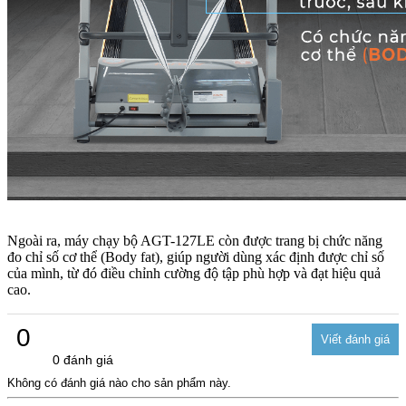
Ngoài ra, máy chạy bộ AGT-127LE còn được trang bị chức năng
đo chỉ số cơ thể (Body fat), giúp người dùng xác định được chỉ số
của mình, từ đó điều chỉnh cường độ tập phù hợp và đạt hiệu quả
cao.
0
0 đánh giá
Không có đánh giá nào cho sản phẩm này.