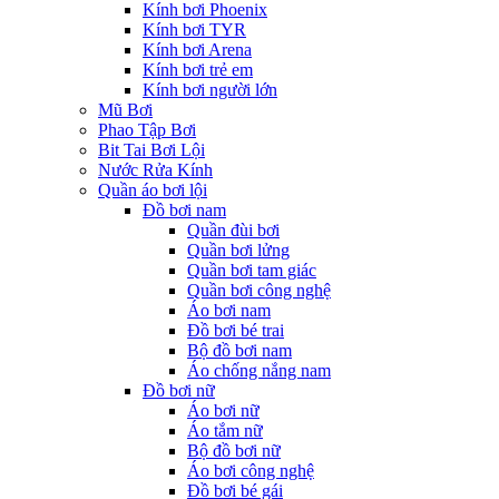
Kính bơi Phoenix
Kính bơi TYR
Kính bơi Arena
Kính bơi trẻ em
Kính bơi người lớn
Mũ Bơi
Phao Tập Bơi
Bit Tai Bơi Lội
Nước Rửa Kính
Quần áo bơi lội
Đồ bơi nam
Quần đùi bơi
Quần bơi lửng
Quần bơi tam giác
Quần bơi công nghệ
Áo bơi nam
Đồ bơi bé trai
Bộ đồ bơi nam
Áo chống nắng nam
Đồ bơi nữ
Áo bơi nữ
Áo tắm nữ
Bộ đồ bơi nữ
Áo bơi công nghệ
Đồ bơi bé gái