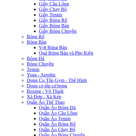
Giầy Cầu Lông
Giầy Chạy Bộ
Giầy Tennis
Giầy Bóng Rổ
Giầy Bóng Bàn
Giầy Bóng Chuyền
Bóng Rổ
Bóng Bàn
Vợt Bóng Bàn
Quả Bóng Bàn và Phụ Kiện
Bóng Đá
Bóng Chuyền
Tennis
Yoga - Aerobic
Dụng Cụ Tập Gym - Thể Hình
Dụng cụ tập cơ bụng
Boxing - Võ Thuật
Xà Đơn - Xà Kép
Quần Áo Thể Thao
Quần Áo Bóng Đá
Quần Áo Cầu Lông
Quần Áo Tennis
Quần Áo Bóng Rổ
Quần Áo Chạy Bộ
Quần Áo Bóng Chuyền