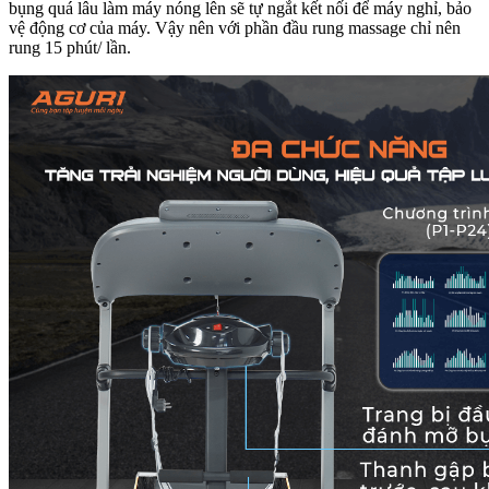
bụng quá lâu làm máy nóng lên sẽ tự ngắt kết nối để máy nghỉ, bảo
vệ động cơ của máy. Vậy nên với phần đầu rung massage chỉ nên
rung 15 phút/ lần.