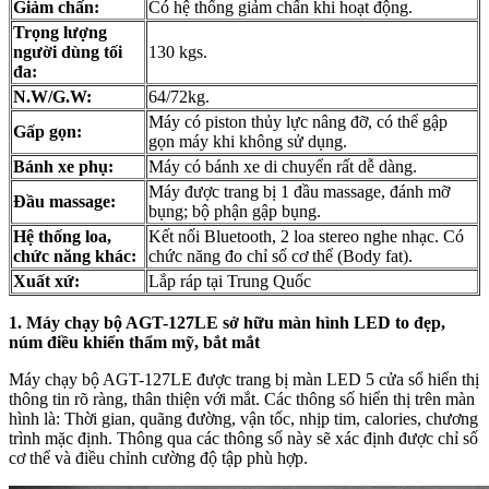
Giảm chấn:
Có hệ thống giảm chấn khi hoạt động.
Trọng lượng
người dùng tối
130 kgs.
đa:
N.W/G.W:
64/72kg.
Máy có piston thủy lực nâng đỡ, có thể gập
Gấp gọn:
gọn máy khi không sử dụng.
Bánh xe phụ:
Máy có bánh xe di chuyển rất dễ dàng.
Máy được trang bị 1 đầu massage, đánh mỡ
Đầu massage:
bụng; bộ phận gập bụng.
Hệ thống loa,
Kết nối Bluetooth, 2 loa stereo nghe nhạc. Có
chức năng khác:
chức năng đo chỉ số cơ thể (Body fat).
Xuất xứ:
Lắp ráp tại Trung Quốc
1. Máy chạy bộ AGT-127LE sở hữu màn hình LED to đẹp,
núm điều khiển thẩm mỹ, bắt mắt
Máy chạy bộ AGT-127LE được trang bị màn LED 5 cửa sổ hiển thị
thông tin rõ ràng, thân thiện với mắt. Các thông số hiển thị trên màn
hình là: Thời gian, quãng đường, vận tốc, nhịp tim, calories, chương
trình mặc định. Thông qua các thông số này sẽ xác định được chỉ số
cơ thể và điều chỉnh cường độ tập phù hợp.