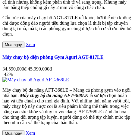
cá tính nhưng không kém phần tinh tế và sang trọng. Khung máy
làm bằng thép chống gỉ dày 2 mm vô cùng chắc chắn.
Cấu trúc của máy chạy bộ AGT-817LE rất khỏe, bởi thế nên không
chỉ được đông đảo người tiêu dùng lựa chọn là thiết bị tập chuyên
dụng tại nhà, mà tại các phòng gym cũng được chủ cơ sở ưu tiên lựa
chọn.
Xem
Mua ngay
Máy chạy bộ điện phòng Gym Aguri AGT-817LE
34,590,000đ
45,990,000đ
-42%
Máy chạy bộ đa năng AFT-368LE – Mang cả phòng gym vào ngôi
nhà bạn.
Máy chạy bộ đa năng AFT-368LE
là sự lựa chọn hoàn
hảo và tiêu chuẩn cho mọi gia đình. Với những tính năng vượt trội,
máy chạy bộ này được coi là siêu phẩm không thể thiếu trong việc
nâng cao sức khỏe và duy trì vóc dáng. AFT-368LE cá nhân hóa
cho từng đối tượng tập luyện, người dùng có thể tùy chỉnh mức tập
theo nhu cầu và thể trạng của bản thân.
Xem
Mua ngay