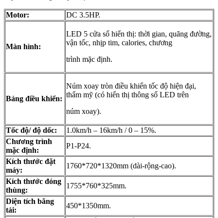
Motor:
DC 3.5HP.
LED 5 cửa số hiển thị: thời gian, quãng đường,
vận tốc, nhịp tim, calories, chương
Màn hình:
trình mặc định.
Núm xoay tròn điều khiển tốc độ hiện đại,
thẩm mỹ (có hiển thị thông số LED trên
Bảng điều khiển:
núm xoay).
Tốc độ/ độ dốc:
1.0km/h – 16km/h / 0 – 15%.
Chương trình
P1-P24.
mặc định:
Kích thước đặt
1760*720*1320mm (dài-rộng-cao).
máy:
Kích thước đóng
1755*760*325mm.
thùng:
Diện tích băng
450*1350mm.
tải: