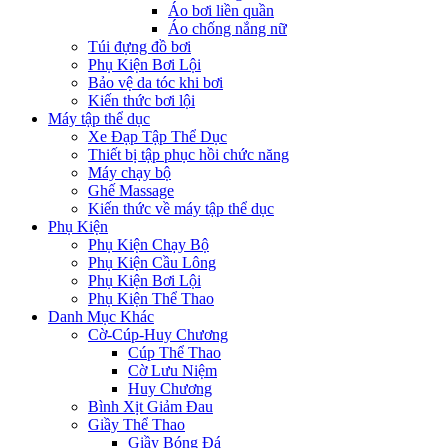
Áo bơi liền quần
Áo chống nắng nữ
Túi đựng đồ bơi
Phụ Kiện Bơi Lội
Bảo vệ da tóc khi bơi
Kiến thức bơi lội
Máy tập thể dục
Xe Đạp Tập Thể Dục
Thiết bị tập phục hồi chức năng
Máy chạy bộ
Ghế Massage
Kiến thức về máy tập thể dục
Phụ Kiện
Phụ Kiện Chạy Bộ
Phụ Kiện Cầu Lông
Phụ Kiện Bơi Lội
Phụ Kiện Thể Thao
Danh Mục Khác
Cờ-Cúp-Huy Chương
Cúp Thể Thao
Cờ Lưu Niệm
Huy Chương
Bình Xịt Giảm Đau
Giầy Thể Thao
Giầy Bóng Đá