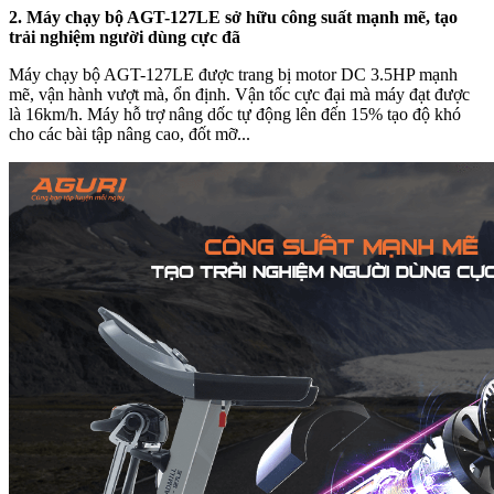
2. Máy chạy bộ AGT-127LE sở hữu công suất mạnh mẽ, tạo
trải nghiệm người dùng cực đã
Máy chạy bộ AGT-127LE được trang bị motor DC 3.5HP mạnh
mẽ, vận hành vượt mà, ổn định. Vận tốc cực đại mà máy đạt được
là 16km/h. Máy hỗ trợ nâng dốc tự động lên đến 15% tạo độ khó
cho các bài tập nâng cao, đốt mỡ...