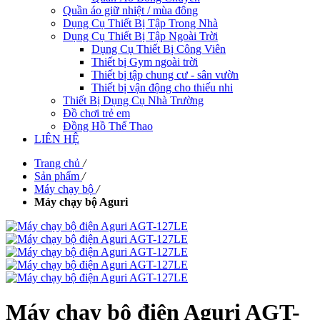
Quần áo giữ nhiệt / mùa đông
Dụng Cụ Thiết Bị Tập Trong Nhà
Dụng Cụ Thiết Bị Tập Ngoài Trời
Dụng Cụ Thiết Bị Công Viên
Thiết bị Gym ngoài trời
Thiết bị tập chung cư - sân vườn
Thiết bị vận động cho thiếu nhi
Thiết Bị Dụng Cụ Nhà Trường
Đồ chơi trẻ em
Đồng Hồ Thể Thao
LIÊN HỆ
Trang chủ
/
Sản phẩm
/
Máy chạy bộ
/
Máy chạy bộ Aguri
Máy chạy bộ điện Aguri AGT-