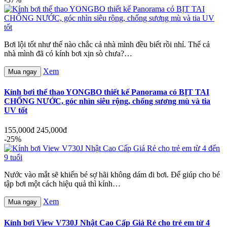
Bơi lội tốt như thế nào chắc cả nhà mình đều biết rồi nhỉ. Thế cả
nhà mình đã có kính bơi xịn sò chưa?…
Xem
Mua ngay
Kính bơi thể thao YONGBO thiết kế Panorama có BỊT TAI
CHỐNG NƯỚC, góc nhìn siêu rộng, chống sương mù và tia
UV tốt
155,000đ
245,000đ
-25%
Nước vào mắt sẽ khiến bé sợ hãi không dám đi bơi. Để giúp cho bé
tập bơi một cách hiệu quả thì kính…
Xem
Mua ngay
Kính bơi View V730J Nhật Cao Cấp Giá Rẻ cho trẻ em từ 4