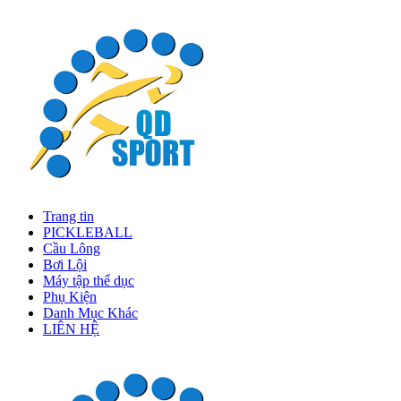
Trang tin
PICKLEBALL
Cầu Lông
Bơi Lội
Máy tập thể dục
Phụ Kiện
Danh Mục Khác
LIÊN HỆ