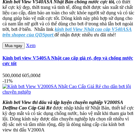
Kính bơi View V540ASA Nhật Bản chống nước cực tốt,
có thiết
kế cực kỳ đẹp, thời trang và tinh tế, đồng thời được sản xuất từ chất
liệu cao cấp, đảm bảo an toàn cho sức khỏe người sử dụng và có tác
dụng giúp bảo vệ mắt cực tốt. Dòng kính này phù hợp sử dụng cho
cả nam lẫn nữ giới và có thể dùng cho bơi ở trong nhà lẫn bơi ngoài
trời, bơi ở biển. Nhấn link
kính bơi View Nhật cao cấp V540ASA
trên shopee của QDSport
để nhận được nhiều ưu đãi nhé!
Xem
Mua ngay
Kính bơi view V540SA Nhật cao cấp giá rẻ, đẹp và chống nước
cực tốt
500,000đ
605,000đ
-11%
Kính bơi View thi đấu và tập luyện chuyên nghiệp V2000SA
Delfina Cao Cấp Giá Rẻ
được nhập khẩu từ Nhật Bản, thiết kế cực
kỳ đẹp mắt và có tác dụng chống nước, bảo vệ mắt khi tham gia bơi
lội. Dòng kính này được dân chuyên nghiệp lựa chọn rất nhiều vì
độ sắc nét và tầm nhìn rộng, đây là dòng nâng cấp của kính bơi
view thi đấu V2000A