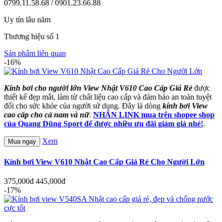
0799.11.58.68 / 0901.23.66.88
Uy tín lâu năm
Thương hiệu số 1
Sản phẩm liên quan
-16%
Kính bơi cho người lớn View Nhật V610 Cao Cấp Giá Rẻ
được
thiết kế đẹp mắt, làm từ chất liệu cao cấp và đảm bảo an toàn tuyệt
đối cho sức khỏe của người sử dụng. Đây là dòng
kính bơi View
cao cấp cho cả nam và nữ
.
NHẤN LINK mua trên shopee shop
của Quang Dũng Sport để được nhiều ưu đãi giảm giá nhé!
.
Xem
Mua ngay
Kính bơi View V610 Nhật Cao Cấp Giá Rẻ Cho Người Lớn
375,000đ
445,000đ
-17%