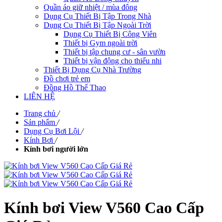
Quần áo giữ nhiệt / mùa đông
Dụng Cụ Thiết Bị Tập Trong Nhà
Dụng Cụ Thiết Bị Tập Ngoài Trời
Dụng Cụ Thiết Bị Công Viên
Thiết bị Gym ngoài trời
Thiết bị tập chung cư - sân vườn
Thiết bị vận động cho thiếu nhi
Thiết Bị Dụng Cụ Nhà Trường
Đồ chơi trẻ em
Đồng Hồ Thể Thao
LIÊN HỆ
Trang chủ
/
Sản phẩm
/
Dụng Cụ Bơi Lội
/
Kính Bơi
/
Kính bơi người lớn
Kính bơi View V560 Cao Cấp