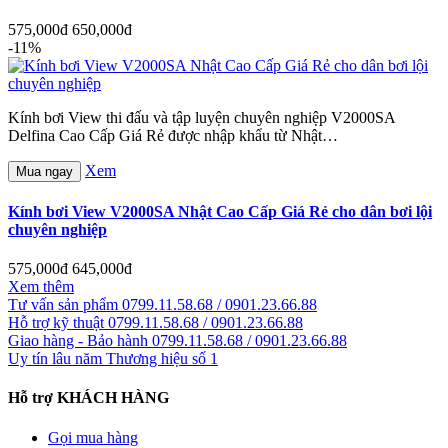
575,000đ
650,000đ
-11%
Kính bơi View thi đấu và tập luyện chuyên nghiệp V2000SA
Delfina Cao Cấp Giá Rẻ được nhập khẩu từ Nhật…
Xem
Mua ngay
Kính bơi View V2000SA Nhật Cao Cấp Giá Rẻ cho dân bơi lội
chuyên nghiệp
575,000đ
645,000đ
Xem thêm
Tư vấn sản phẩm
0799.11.58.68 / 0901.23.66.88
Hỗ trợ kỹ thuật
0799.11.58.68 / 0901.23.66.88
Giao hàng - Bảo hành
0799.11.58.68 / 0901.23.66.88
Uy tín lâu năm
Thương hiệu số 1
Hỗ trợ KHÁCH HÀNG
Gọi mua hàng