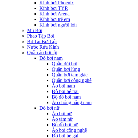
Kính bơi Phoenix
Kính bơi TYR
Kính bơi Arena
Kính bơi trẻ em
Kính bơi người lớn
Mũ Bơi
Phao Tập Bơi
Bit Tai Bơi Lội
Nước Rửa Kính
Quần áo bơi lội
Đồ bơi nam
Quần đùi bơi
Quần bơi lửng
Quần bơi tam giác
Quần bơi công nghệ
Áo bơi nam
Đồ bơi bé trai
Bộ đồ bơi nam
Áo chống nắng nam
Đồ bơi nữ
Áo bơi nữ
Áo tắm nữ
Bộ đồ bơi nữ
Áo bơi công nghệ
Đồ bơi bé gái