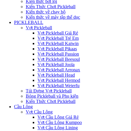
Kiến thức bơi lội
Kiến Thức Chơi Pickleball
Kiến thức về chạy bộ
Kiến thức về máy tập thể dục
PICKLEBALL
Vợt Pickleball
Vợt Pickleball Giá Rẻ
Vợt Pickleball Trẻ Em
Vợt Pickleball Kaiwin
Vợt Pickleball Pikaas
Vợt Pickleball Passion
Vợt Pickleball Beesoul
Vợt Pickleball Joola
Vợt Pickleball Arronax
Vợt Pickleball Head
Vợt Pickleball Hermod
Vợt Pickleball Weierfu
Túi Đựng Vợt Pickleball
Bóng Pickleball và Phụ kiện
Kiến Thức Chơi Pickleball
Cầu Lông
Vợt Cầu Lông
Vợt Cầu Lông Giá Rẻ
Vợt Cầu Lông Kumpoo
Vợt Cầu Lông Lining