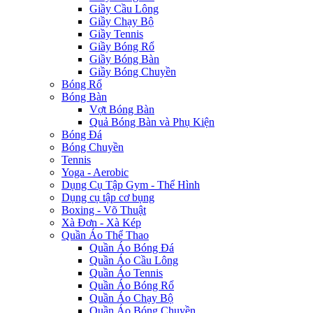
Giầy Cầu Lông
Giầy Chạy Bộ
Giầy Tennis
Giầy Bóng Rổ
Giầy Bóng Bàn
Giầy Bóng Chuyền
Bóng Rổ
Bóng Bàn
Vợt Bóng Bàn
Quả Bóng Bàn và Phụ Kiện
Bóng Đá
Bóng Chuyền
Tennis
Yoga - Aerobic
Dụng Cụ Tập Gym - Thể Hình
Dụng cụ tập cơ bụng
Boxing - Võ Thuật
Xà Đơn - Xà Kép
Quần Áo Thể Thao
Quần Áo Bóng Đá
Quần Áo Cầu Lông
Quần Áo Tennis
Quần Áo Bóng Rổ
Quần Áo Chạy Bộ
Quần Áo Bóng Chuyền