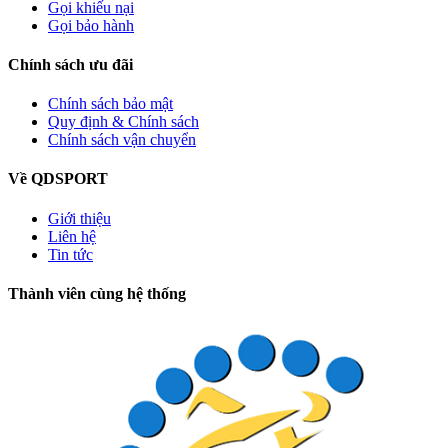
Gọi khiếu nại
Gọi bảo hành
Chính sách ưu đãi
Chính sách bảo mật
Quy định & Chính sách
Chính sách vận chuyển
Về QDSPORT
Giới thiệu
Liên hệ
Tin tức
Thành viên cùng hệ thống