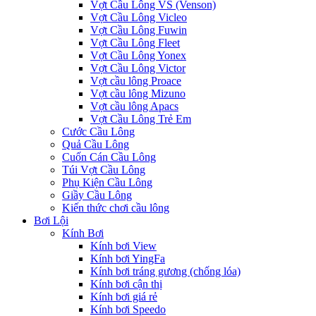
Vợt Cầu Lông VS (Venson)
Vợt Cầu Lông Vicleo
Vợt Cầu Lông Fuwin
Vợt Cầu Lông Fleet
Vợt Cầu Lông Yonex
Vợt Cầu Lông Victor
Vợt cầu lông Proace
Vợt cầu lông Mizuno
Vợt cầu lông Apacs
Vợt Cầu Lông Trẻ Em
Cước Cầu Lông
Quả Cầu Lông
Cuốn Cán Cầu Lông
Túi Vợt Cầu Lông
Phụ Kiện Cầu Lông
Giầy Cầu Lông
Kiến thức chơi cầu lông
Bơi Lội
Kính Bơi
Kính bơi View
Kính bơi YingFa
Kính bơi tráng gương (chống lóa)
Kính bơi cận thị
Kính bơi giá rẻ
Kính bơi Speedo