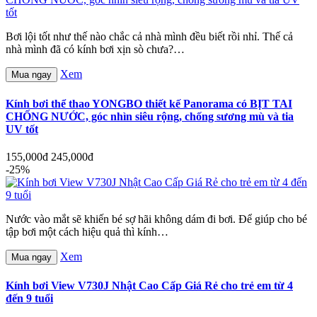
Bơi lội tốt như thế nào chắc cả nhà mình đều biết rồi nhỉ. Thế cả
nhà mình đã có kính bơi xịn sò chưa?…
Xem
Mua ngay
Kính bơi thể thao YONGBO thiết kế Panorama có BỊT TAI
CHỐNG NƯỚC, góc nhìn siêu rộng, chống sương mù và tia
UV tốt
155,000đ
245,000đ
-25%
Nước vào mắt sẽ khiến bé sợ hãi không dám đi bơi. Để giúp cho bé
tập bơi một cách hiệu quả thì kính…
Xem
Mua ngay
Kính bơi View V730J Nhật Cao Cấp Giá Rẻ cho trẻ em từ 4
đến 9 tuổi