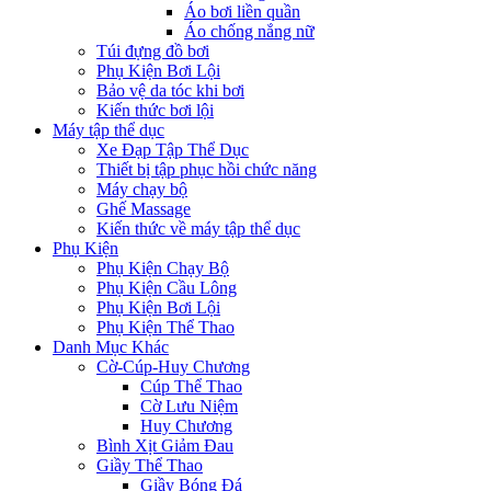
Áo bơi liền quần
Áo chống nắng nữ
Túi đựng đồ bơi
Phụ Kiện Bơi Lội
Bảo vệ da tóc khi bơi
Kiến thức bơi lội
Máy tập thể dục
Xe Đạp Tập Thể Dục
Thiết bị tập phục hồi chức năng
Máy chạy bộ
Ghế Massage
Kiến thức về máy tập thể dục
Phụ Kiện
Phụ Kiện Chạy Bộ
Phụ Kiện Cầu Lông
Phụ Kiện Bơi Lội
Phụ Kiện Thể Thao
Danh Mục Khác
Cờ-Cúp-Huy Chương
Cúp Thể Thao
Cờ Lưu Niệm
Huy Chương
Bình Xịt Giảm Đau
Giầy Thể Thao
Giầy Bóng Đá