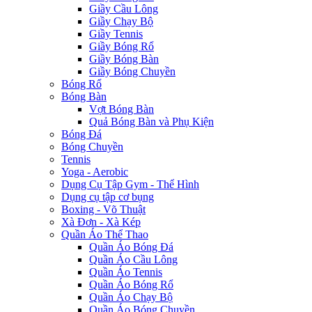
Giầy Cầu Lông
Giầy Chạy Bộ
Giầy Tennis
Giầy Bóng Rổ
Giầy Bóng Bàn
Giầy Bóng Chuyền
Bóng Rổ
Bóng Bàn
Vợt Bóng Bàn
Quả Bóng Bàn và Phụ Kiện
Bóng Đá
Bóng Chuyền
Tennis
Yoga - Aerobic
Dụng Cụ Tập Gym - Thể Hình
Dụng cụ tập cơ bụng
Boxing - Võ Thuật
Xà Đơn - Xà Kép
Quần Áo Thể Thao
Quần Áo Bóng Đá
Quần Áo Cầu Lông
Quần Áo Tennis
Quần Áo Bóng Rổ
Quần Áo Chạy Bộ
Quần Áo Bóng Chuyền