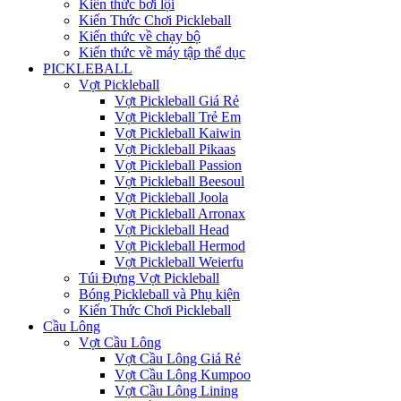
Kiến thức bơi lội
Kiến Thức Chơi Pickleball
Kiến thức về chạy bộ
Kiến thức về máy tập thể dục
PICKLEBALL
Vợt Pickleball
Vợt Pickleball Giá Rẻ
Vợt Pickleball Trẻ Em
Vợt Pickleball Kaiwin
Vợt Pickleball Pikaas
Vợt Pickleball Passion
Vợt Pickleball Beesoul
Vợt Pickleball Joola
Vợt Pickleball Arronax
Vợt Pickleball Head
Vợt Pickleball Hermod
Vợt Pickleball Weierfu
Túi Đựng Vợt Pickleball
Bóng Pickleball và Phụ kiện
Kiến Thức Chơi Pickleball
Cầu Lông
Vợt Cầu Lông
Vợt Cầu Lông Giá Rẻ
Vợt Cầu Lông Kumpoo
Vợt Cầu Lông Lining