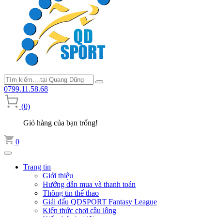
0799.11.58.68
(0)
Giỏ hàng của bạn trống!
0
Trang tin
Giới thiệu
Hướng dẫn mua và thanh toán
Thông tin thể thao
Giải đấu QDSPORT Fantasy League
Kiến thức chơi cầu lông