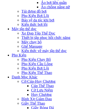
Áo bơi liền quần
Áo chống nắng nữ
Túi đựng đồ bơi
Phụ Kiện Bơi Lội
Bảo vệ da tóc khi bơi
Kiến thức bơi lội
Máy tập thể dục
Xe Đạp Tập Thể Dục
Thiết bị tập phục hồi chức năng
Máy chạy bộ
Ghế Massage
Kiến thức về máy tập thể dục
Phụ Kiện
Phụ Kiện Chạy Bộ
Phụ Kiện Cầu Lông
Phụ Kiện Bơi Lội
Phụ Kiện Thể Thao
Danh Mục Khác
Cờ-Cúp-Huy Chương
Cúp Thể Thao
Cờ Lưu Niệm
Huy Chương
Bình Xịt Giảm Đau
Giầy Thể Thao
Giầy Bóng Đá