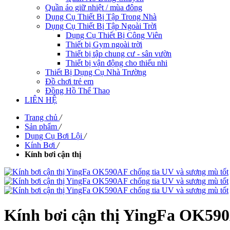
Quần áo giữ nhiệt / mùa đông
Dụng Cụ Thiết Bị Tập Trong Nhà
Dụng Cụ Thiết Bị Tập Ngoài Trời
Dụng Cụ Thiết Bị Công Viên
Thiết bị Gym ngoài trời
Thiết bị tập chung cư - sân vườn
Thiết bị vận động cho thiếu nhi
Thiết Bị Dụng Cụ Nhà Trường
Đồ chơi trẻ em
Đồng Hồ Thể Thao
LIÊN HỆ
Trang chủ
/
Sản phẩm
/
Dụng Cụ Bơi Lội
/
Kính Bơi
/
Kính bơi cận thị
Kính bơi cận thị YingFa OK590