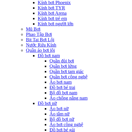
Kính bơi Phoenix
Kính bơi TYR
Kính bơi Arena
Kính bơi trẻ em
Kính bơi người lớn
Mũ Bơi
Phao Tập Bơi
Bit Tai Bơi Lội
Nước Rửa Kính
Quần áo bơi lội
Đồ bơi nam
Quần đùi bơi
Quần bơi lửng
Quần bơi tam giác
Quần bơi công nghệ
Áo bơi nam
Đồ bơi bé trai
Bộ đồ bơi nam
Áo chống nắng nam
Đồ bơi nữ
Áo bơi nữ
Áo tắm nữ
Bộ đồ bơi nữ
Áo bơi công nghệ
Đồ bơi bé gái