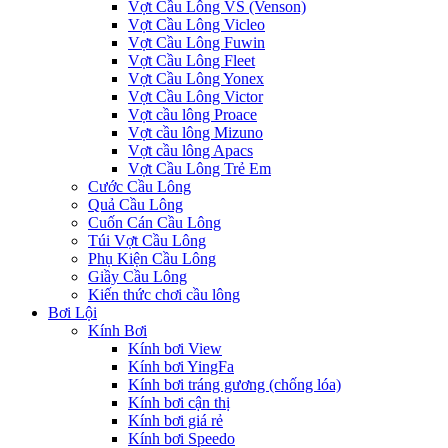
Vợt Cầu Lông VS (Venson)
Vợt Cầu Lông Vicleo
Vợt Cầu Lông Fuwin
Vợt Cầu Lông Fleet
Vợt Cầu Lông Yonex
Vợt Cầu Lông Victor
Vợt cầu lông Proace
Vợt cầu lông Mizuno
Vợt cầu lông Apacs
Vợt Cầu Lông Trẻ Em
Cước Cầu Lông
Quả Cầu Lông
Cuốn Cán Cầu Lông
Túi Vợt Cầu Lông
Phụ Kiện Cầu Lông
Giầy Cầu Lông
Kiến thức chơi cầu lông
Bơi Lội
Kính Bơi
Kính bơi View
Kính bơi YingFa
Kính bơi tráng gương (chống lóa)
Kính bơi cận thị
Kính bơi giá rẻ
Kính bơi Speedo