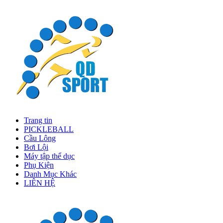
Trang tin
PICKLEBALL
Cầu Lông
Bơi Lội
Máy tập thể dục
Phụ Kiện
Danh Mục Khác
LIÊN HỆ