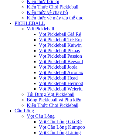
Kiến thức bơi lội
Kiến Thức Chơi Pickleball
Kiến thức về chạy bộ
Kiến thức về máy tập thể dục
PICKLEBALL
Vợt Pickleball
Vợt Pickleball Giá Rẻ
Vợt Pickleball Trẻ Em
Vợt Pickleball Kaiwin
Vợt Pickleball Pikaas
Vợt Pickleball Passion
Vợt Pickleball Beesoul
Vợt Pickleball Joola
Vợt Pickleball Arronax
Vợt Pickleball Head
Vợt Pickleball Hermod
Vợt Pickleball Weierfu
Túi Đựng Vợt Pickleball
Bóng Pickleball và Phụ kiện
Kiến Thức Chơi Pickleball
Cầu Lông
Vợt Cầu Lông
Vợt Cầu Lông Giá Rẻ
Vợt Cầu Lông Kumpoo
Vợt Cầu Lông Lining