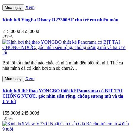
Xem
Mua ngay
Kính bơi YingFa Disney D27300AF cho trẻ em nhiều màu
215,000đ
355,000đ
-37%
Bơi lội tốt như thế nào chắc cả nhà mình đều biết rồi nhỉ. Thế cả
nhà mình đã có kính bơi xịn sò chưa?…
Xem
Mua ngay
Kính bơi thể thao YONGBO thiết kế Panorama có BỊT TAI
CHỐNG NƯỚC, góc nhìn siêu rộng, chống sương mù và tia
UV tốt
155,000đ
245,000đ
-25%