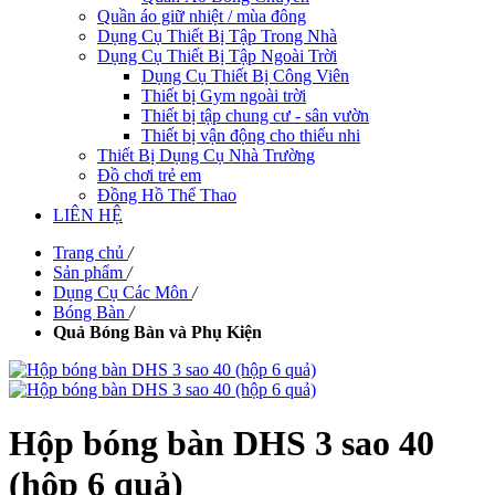
Quần áo giữ nhiệt / mùa đông
Dụng Cụ Thiết Bị Tập Trong Nhà
Dụng Cụ Thiết Bị Tập Ngoài Trời
Dụng Cụ Thiết Bị Công Viên
Thiết bị Gym ngoài trời
Thiết bị tập chung cư - sân vườn
Thiết bị vận động cho thiếu nhi
Thiết Bị Dụng Cụ Nhà Trường
Đồ chơi trẻ em
Đồng Hồ Thể Thao
LIÊN HỆ
Trang chủ
/
Sản phẩm
/
Dụng Cụ Các Môn
/
Bóng Bàn
/
Quả Bóng Bàn và Phụ Kiện
Hộp bóng bàn DHS 3 sao 40
(hộp 6 quả)