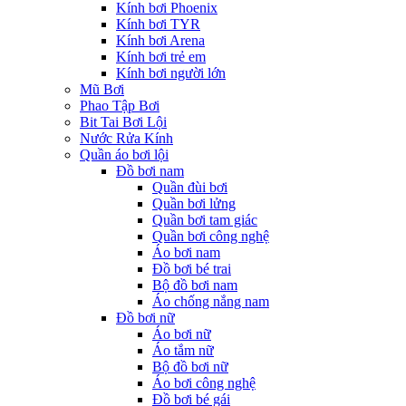
Kính bơi Phoenix
Kính bơi TYR
Kính bơi Arena
Kính bơi trẻ em
Kính bơi người lớn
Mũ Bơi
Phao Tập Bơi
Bit Tai Bơi Lội
Nước Rửa Kính
Quần áo bơi lội
Đồ bơi nam
Quần đùi bơi
Quần bơi lửng
Quần bơi tam giác
Quần bơi công nghệ
Áo bơi nam
Đồ bơi bé trai
Bộ đồ bơi nam
Áo chống nắng nam
Đồ bơi nữ
Áo bơi nữ
Áo tắm nữ
Bộ đồ bơi nữ
Áo bơi công nghệ
Đồ bơi bé gái