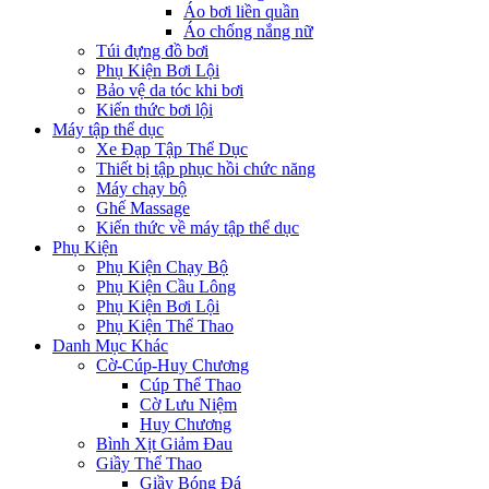
Áo bơi liền quần
Áo chống nắng nữ
Túi đựng đồ bơi
Phụ Kiện Bơi Lội
Bảo vệ da tóc khi bơi
Kiến thức bơi lội
Máy tập thể dục
Xe Đạp Tập Thể Dục
Thiết bị tập phục hồi chức năng
Máy chạy bộ
Ghế Massage
Kiến thức về máy tập thể dục
Phụ Kiện
Phụ Kiện Chạy Bộ
Phụ Kiện Cầu Lông
Phụ Kiện Bơi Lội
Phụ Kiện Thể Thao
Danh Mục Khác
Cờ-Cúp-Huy Chương
Cúp Thể Thao
Cờ Lưu Niệm
Huy Chương
Bình Xịt Giảm Đau
Giầy Thể Thao
Giầy Bóng Đá