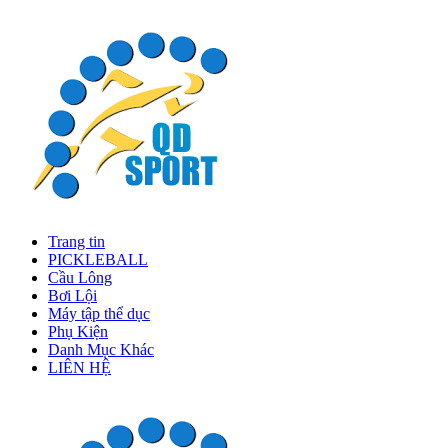
Trang tin
PICKLEBALL
Cầu Lông
Bơi Lội
Máy tập thể dục
Phụ Kiện
Danh Mục Khác
LIÊN HỆ