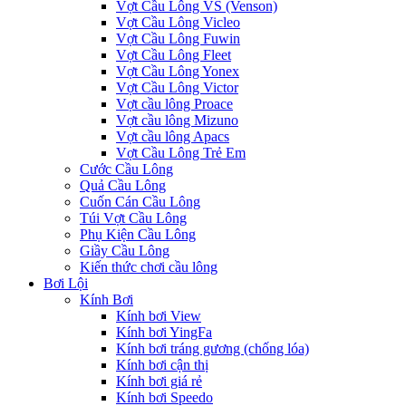
Vợt Cầu Lông VS (Venson)
Vợt Cầu Lông Vicleo
Vợt Cầu Lông Fuwin
Vợt Cầu Lông Fleet
Vợt Cầu Lông Yonex
Vợt Cầu Lông Victor
Vợt cầu lông Proace
Vợt cầu lông Mizuno
Vợt cầu lông Apacs
Vợt Cầu Lông Trẻ Em
Cước Cầu Lông
Quả Cầu Lông
Cuốn Cán Cầu Lông
Túi Vợt Cầu Lông
Phụ Kiện Cầu Lông
Giầy Cầu Lông
Kiến thức chơi cầu lông
Bơi Lội
Kính Bơi
Kính bơi View
Kính bơi YingFa
Kính bơi tráng gương (chống lóa)
Kính bơi cận thị
Kính bơi giá rẻ
Kính bơi Speedo