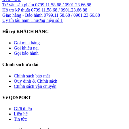
Tư vấn sản phẩm
0799.11.58.68 / 0901.23.66.88
Hỗ trợ kỹ thuật
0799.11.58.68 / 0901.23.66.88
Giao hàng - Bảo hành
0799.11.58.68 / 0901.23.66.88
Uy tín lâu năm
Thương hiệu số 1
Hỗ trợ KHÁCH HÀNG
Gọi mua hàng
Gọi khiếu nại
Gọi bảo hành
Chính sách ưu đãi
Chính sách bảo mật
Quy định & Chính sách
Chính sách vận chuyển
Về QDSPORT
Giới thiệu
Liên hệ
Tin tức