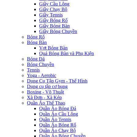
Giầy Cầu Lông
Giầy Chạy Bộ
Giầy Tennis
Giầy Bóng Rổ
Giầy Bóng Bàn
Giầy Bóng Chuyền
Bóng Rổ
Bóng Bàn
Vợt Bóng Bàn
Quả Bóng Bàn và Phụ Kiện
Bóng Đá
Bóng Chuyền
Tennis
Yoga - Aerobic
Dụng Cụ Tập Gym - Thể Hình
Dụng cụ tập cơ bụng
Boxing - Võ Thuật
Xà Đơn - Xà Kép
Quần Áo Thể Thao
Quần Áo Bóng Đá
Quần Áo Cầu Lông
Quần Áo Tennis
Quần Áo Bóng Rổ
Quần Áo Chạy Bộ
Quần Áo Bóng Chuyền