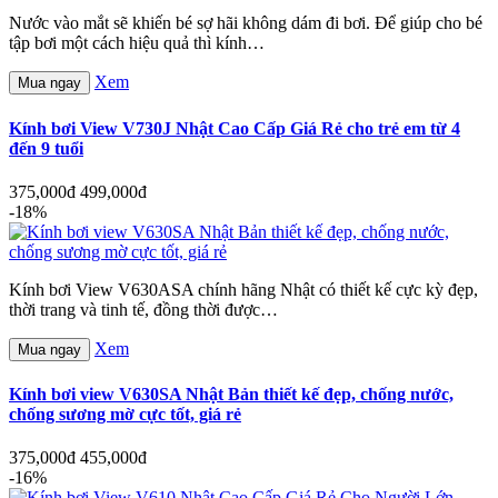
Nước vào mắt sẽ khiến bé sợ hãi không dám đi bơi. Để giúp cho bé
tập bơi một cách hiệu quả thì kính…
Xem
Mua ngay
Kính bơi View V730J Nhật Cao Cấp Giá Rẻ cho trẻ em từ 4
đến 9 tuổi
375,000đ
499,000đ
-18%
Kính bơi View V630ASA chính hãng Nhật có thiết kế cực kỳ đẹp,
thời trang và tinh tế, đồng thời được…
Xem
Mua ngay
Kính bơi view V630SA Nhật Bản thiết kế đẹp, chống nước,
chống sương mờ cực tốt, giá rẻ
375,000đ
455,000đ
-16%