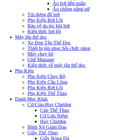
Áo bơi liền quần
Áo chống nắng nữ
Túi đựng đồ bơi
Phụ Kiện Bơi Lội
Bảo vệ da tóc khi bơi
Kiến thức bơi lội
Máy tập thể dục
Xe Đạp Tập Thể Dục
Thiết bị tập phục hồi chức năng
Máy chạy bộ
Ghế Massage
Kiến thức về máy tập thể dục
Phụ Kiện
Phụ Kiện Chạy Bộ
Phụ Kiện Cầu Lông
Phụ Kiện Bơi Lội
Phụ Kiện Thể Thao
Danh Mục Khác
Cờ-Cúp-Huy Chương
Cúp Thể Thao
Cờ Lưu Niệm
Huy Chương
Bình Xịt Giảm Đau
Giầy Thể Thao
Giầy Bóng Đá