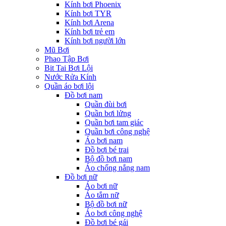
Kính bơi Phoenix
Kính bơi TYR
Kính bơi Arena
Kính bơi trẻ em
Kính bơi người lớn
Mũ Bơi
Phao Tập Bơi
Bit Tai Bơi Lội
Nước Rửa Kính
Quần áo bơi lội
Đồ bơi nam
Quần đùi bơi
Quần bơi lửng
Quần bơi tam giác
Quần bơi công nghệ
Áo bơi nam
Đồ bơi bé trai
Bộ đồ bơi nam
Áo chống nắng nam
Đồ bơi nữ
Áo bơi nữ
Áo tắm nữ
Bộ đồ bơi nữ
Áo bơi công nghệ
Đồ bơi bé gái