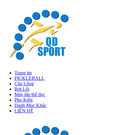
Trang tin
PICKLEBALL
Cầu Lông
Bơi Lội
Máy tập thể dục
Phụ Kiện
Danh Mục Khác
LIÊN HỆ