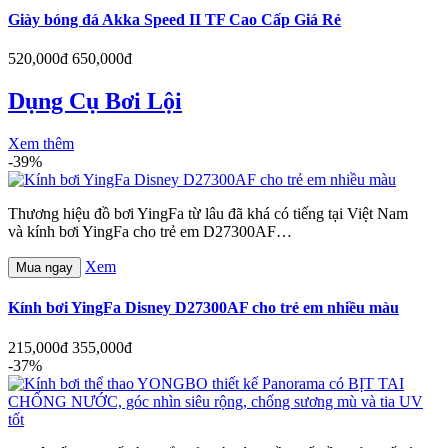
Giày bóng đá Akka Speed II TF Cao Cấp Giá Rẻ
520,000đ
650,000đ
Dụng Cụ Bơi Lội
Xem thêm
-39%
Thương hiệu đồ bơi YingFa từ lâu đã khá có tiếng tại Việt Nam
và kính bơi YingFa cho trẻ em D27300AF…
Xem
Mua ngay
Kính bơi YingFa Disney D27300AF cho trẻ em nhiều màu
215,000đ
355,000đ
-37%