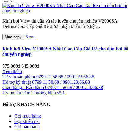
-11%
Kính bơi View thi đấu và tập luyện chuyên nghiệp V2000SA
Delfina Cao Cấp Giá Rẻ được nhập khẩu từ Nhật…
Xem
Mua ngay
Kính bơi View V2000SA Nhật Cao Cấp Giá Rẻ cho dân bơi lội
chuyên nghiệp
575,000đ
645,000đ
Xem thêm
Tư vấn sản phẩm
0799.11.58.68 / 0901.23.66.88
Hỗ trợ kỹ thuật
0799.11.58.68 / 0901.23.66.88
Giao hàng - Bảo hành
0799.11.58.68 / 0901.23.66.88
Uy tín lâu năm
Thương hiệu số 1
Hỗ trợ KHÁCH HÀNG
Gọi mua hàng
Gọi khiếu nại
Gọi bảo hành