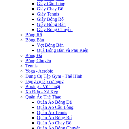
Giầy Cầu Lông
Giầy Chạy Bộ
Giầy Tennis
Giầy Bóng Rổ
Giầy Bóng Bàn
Giầy Bóng Chuyền
Bóng Rổ
Bóng Bàn
Vợt Bóng Bàn
Quả Bóng Bàn và Phụ Kiện
Bóng Đá
Bóng Chuyền
Tennis
Yoga - Aerobic
Dụng Cụ Tập Gym - Thể Hình
Dụng cụ tập cơ bụng
Boxing - Võ Thuật
Xà Đơn - Xà Kép
Quần Áo Thể Thao
Quần Áo Bóng Đá
Quần Áo Cầu Lông
Quần Áo Tennis
Quần Áo Bóng Rổ
Quần Áo Chạy Bộ
Quần Áo Bóng Chuyền