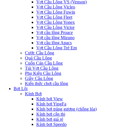
Vợt Cầu Lông VS (Venson)
Vợt Cầu Lông Vicleo
Vợt Cầu Lông Fuwin
Vợt Cầu Lông Fleet
Vợt Cầu Lông Yonex
Vợt Cầu Lông Victor
Vợt cầu lông Proace
Vợt cầu lông Mizuno
Vợt cầu lông Apacs
Vợt Cầu Lông Trẻ Em
Cước Cầu Lông
Quả Cầu Lông
Cuốn Cán Cầu Lông
Túi Vợt Cầu Lông
Phụ Kiện Cầu Lông
Giầy Cầu Lông
Kiến thức chơi cầu lông
Bơi Lội
Kính Bơi
Kính bơi View
Kính bơi YingFa
Kính bơi tráng gương (chống lóa)
Kính bơi cận thị
Kính bơi giá rẻ
Kính bơi Speedo