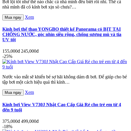
Bơi lội tốt như thế nào chắc cả nhà mình đều biết rồi nhỉ. Thế cả
nhà mình đã có kính bơi xịn sò chưa?…
Xem
Mua ngay
Kính bơi thể thao YONGBO thiết kế Panorama có BỊT TAI
CHỐNG NƯỚC, góc nhìn siêu rộng, chống sương mù và tia
UV tốt
155,000đ
245,000đ
-25%
Nước vào mắt sẽ khiến bé sợ hãi không dám đi bơi. Để giúp cho bé
tập bơi một cách hiệu quả thì kính…
Xem
Mua ngay
Kính bơi View V730J Nhật Cao Cấp Giá Rẻ cho trẻ em từ 4
đến 9 tuổi
375,000đ
499,000đ
-18%