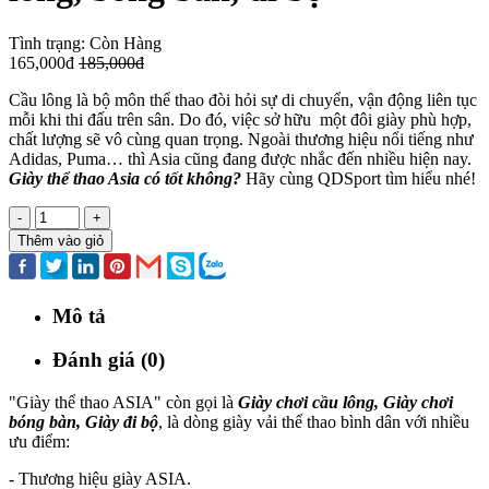
Tình trạng:
Còn Hàng
165,000đ
185,000đ
Cầu lông là bộ môn thể thao đòi hỏi sự di chuyển, vận động liên tục
mỗi khi thi đấu trên sân. Do đó, việc sở hữu một đôi giày phù hợp,
chất lượng sẽ vô cùng quan trọng. Ngoài thương hiệu nổi tiếng như
Adidas, Puma… thì Asia cũng đang được nhắc đến nhiều hiện nay.
Giày thể thao Asia có tốt không?
Hãy cùng QDSport tìm hiểu nhé!
-
+
Thêm vào giỏ
Mô tả
Đánh giá (0)
"Giày thể thao ASIA" còn gọi là
Giày chơi cầu lông, Giày chơi
bóng bàn, Giày đi bộ
, là dòng giày vải thể thao bình dân với nhiều
ưu điểm:
- Thương hiệu giày ASIA.