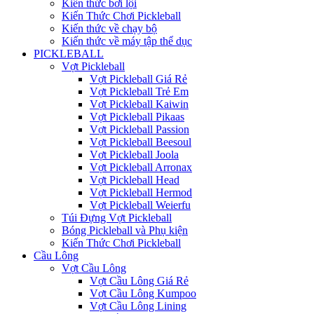
Kiến thức bơi lội
Kiến Thức Chơi Pickleball
Kiến thức về chạy bộ
Kiến thức về máy tập thể dục
PICKLEBALL
Vợt Pickleball
Vợt Pickleball Giá Rẻ
Vợt Pickleball Trẻ Em
Vợt Pickleball Kaiwin
Vợt Pickleball Pikaas
Vợt Pickleball Passion
Vợt Pickleball Beesoul
Vợt Pickleball Joola
Vợt Pickleball Arronax
Vợt Pickleball Head
Vợt Pickleball Hermod
Vợt Pickleball Weierfu
Túi Đựng Vợt Pickleball
Bóng Pickleball và Phụ kiện
Kiến Thức Chơi Pickleball
Cầu Lông
Vợt Cầu Lông
Vợt Cầu Lông Giá Rẻ
Vợt Cầu Lông Kumpoo
Vợt Cầu Lông Lining