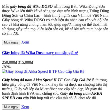
Mẫu
giày bóng đá Wika DOSO
nằm trong BST Wika Đông Sơn
được Wika lên thiết kế và sáng tạo dựa trên hình tượng Trống Đồng
Đông Sơn và Chim Lạc – hình ảnh ý nghĩa của Văn hoá Việt Nam.
Giày bóng đá Wika DOSO có chất liệu da nhăn cao cấp với độ bền
cao và khả năng chống thấm tốt, giúp người mang có thể thoải mái
sử dụng giày trên mọi điều kiện sân cỏ, kể cả khi trời mưa hoặc sân
cỏ ẩm ướt.
Xem
Mua ngay
Giày bóng đá Wika Doso navy cao cấp giá rẻ
250,000đ
315,000đ
-20%
Giày bóng đá nam Akka Speed II TF Cao Cấp Giá Rẻ
là thương
hiệu giày bóng đá Việt Nam khá uy tín và được ưa chuộng trên thị
trường. Giày với lớp da Microfiber cao cấp bền đẹp, lót giày đá
banh định hình EVA êm, chống sốc.
Giày đá bóng nam AKKA
SPEED cao cấp
Phù hợp với các cầu thủ có lối chơi tốc độ.
Xem
Mua ngay