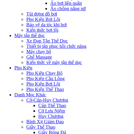
Áo bơi liền quần
Áo chống nắng nữ
Túi đựng đồ bơi
Phụ Kiện Bơi Lội
Bảo vệ da tóc khi bơi
Kiến thức bơi lội
Máy tập thể dục
Xe Đạp Tập Thể Dục
Thiết bị tập phục hồi chức năng
Máy chạy bộ
Ghế Massage
Kiến thức về máy tập thể dục
Phụ Kiện
Phụ Kiện Chạy Bộ
Phụ Kiện Cầu Lông
Phụ Kiện Bơi Lội
Phụ Kiện Thể Thao
Danh Mục Khác
Cờ-Cúp-Huy Chương
Cúp Thể Thao
Cờ Lưu Niệm
Huy Chương
Bình Xịt Giảm Đau
Giầy Thể Thao
Giầy Bóng Đá