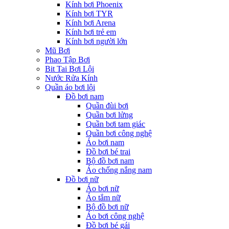
Kính bơi Phoenix
Kính bơi TYR
Kính bơi Arena
Kính bơi trẻ em
Kính bơi người lớn
Mũ Bơi
Phao Tập Bơi
Bit Tai Bơi Lội
Nước Rửa Kính
Quần áo bơi lội
Đồ bơi nam
Quần đùi bơi
Quần bơi lửng
Quần bơi tam giác
Quần bơi công nghệ
Áo bơi nam
Đồ bơi bé trai
Bộ đồ bơi nam
Áo chống nắng nam
Đồ bơi nữ
Áo bơi nữ
Áo tắm nữ
Bộ đồ bơi nữ
Áo bơi công nghệ
Đồ bơi bé gái