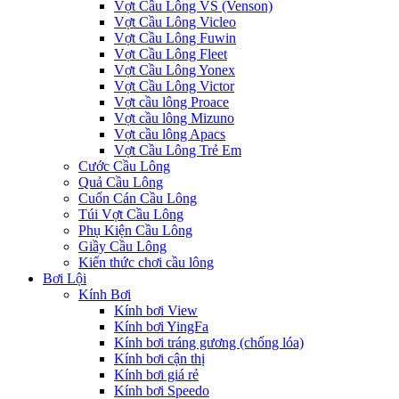
Vợt Cầu Lông VS (Venson)
Vợt Cầu Lông Vicleo
Vợt Cầu Lông Fuwin
Vợt Cầu Lông Fleet
Vợt Cầu Lông Yonex
Vợt Cầu Lông Victor
Vợt cầu lông Proace
Vợt cầu lông Mizuno
Vợt cầu lông Apacs
Vợt Cầu Lông Trẻ Em
Cước Cầu Lông
Quả Cầu Lông
Cuốn Cán Cầu Lông
Túi Vợt Cầu Lông
Phụ Kiện Cầu Lông
Giầy Cầu Lông
Kiến thức chơi cầu lông
Bơi Lội
Kính Bơi
Kính bơi View
Kính bơi YingFa
Kính bơi tráng gương (chống lóa)
Kính bơi cận thị
Kính bơi giá rẻ
Kính bơi Speedo