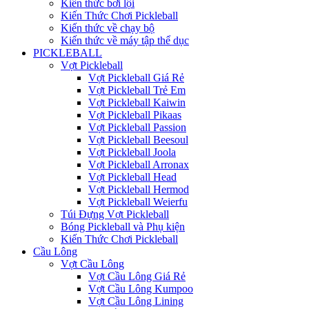
Kiến thức bơi lội
Kiến Thức Chơi Pickleball
Kiến thức về chạy bộ
Kiến thức về máy tập thể dục
PICKLEBALL
Vợt Pickleball
Vợt Pickleball Giá Rẻ
Vợt Pickleball Trẻ Em
Vợt Pickleball Kaiwin
Vợt Pickleball Pikaas
Vợt Pickleball Passion
Vợt Pickleball Beesoul
Vợt Pickleball Joola
Vợt Pickleball Arronax
Vợt Pickleball Head
Vợt Pickleball Hermod
Vợt Pickleball Weierfu
Túi Đựng Vợt Pickleball
Bóng Pickleball và Phụ kiện
Kiến Thức Chơi Pickleball
Cầu Lông
Vợt Cầu Lông
Vợt Cầu Lông Giá Rẻ
Vợt Cầu Lông Kumpoo
Vợt Cầu Lông Lining