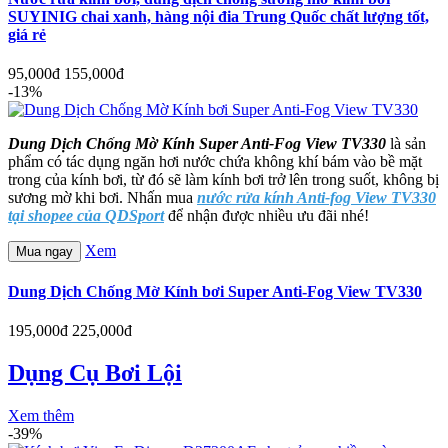
SUYINIG chai xanh, hàng nội đia Trung Quốc chất lượng tốt,
giá rẻ
95,000đ
155,000đ
-13%
Dung Dịch Chống Mờ Kính Super Anti-Fog View TV330
là sản
phẩm có tác dụng ngăn hơi nước chứa không khí bám vào bề mặt
trong của kính bơi, từ đó sẽ làm kính bơi trở lên trong suốt, không bị
sương mờ khi bơi. Nhấn mua
nước rửa kính Anti-fog View TV330
tại shopee của QDSport
để nhận được nhiều ưu đãi nhé!
Xem
Mua ngay
Dung Dịch Chống Mờ Kính bơi Super Anti-Fog View TV330
195,000đ
225,000đ
Dụng Cụ Bơi Lội
Xem thêm
-39%