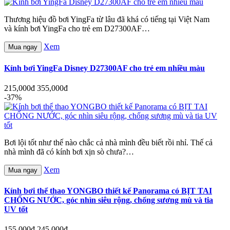
Thương hiệu đồ bơi YingFa từ lâu đã khá có tiếng tại Việt Nam
và kính bơi YingFa cho trẻ em D27300AF…
Xem
Mua ngay
Kính bơi YingFa Disney D27300AF cho trẻ em nhiều màu
215,000đ
355,000đ
-37%
Bơi lội tốt như thế nào chắc cả nhà mình đều biết rồi nhỉ. Thế cả
nhà mình đã có kính bơi xịn sò chưa?…
Xem
Mua ngay
Kính bơi thể thao YONGBO thiết kế Panorama có BỊT TAI
CHỐNG NƯỚC, góc nhìn siêu rộng, chống sương mù và tia
UV tốt
155,000đ
245,000đ