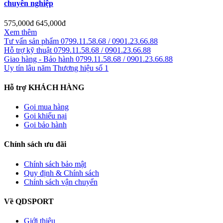
chuyên nghiệp
575,000đ
645,000đ
Xem thêm
Tư vấn sản phẩm
0799.11.58.68 / 0901.23.66.88
Hỗ trợ kỹ thuật
0799.11.58.68 / 0901.23.66.88
Giao hàng - Bảo hành
0799.11.58.68 / 0901.23.66.88
Uy tín lâu năm
Thương hiệu số 1
Hỗ trợ KHÁCH HÀNG
Gọi mua hàng
Gọi khiếu nại
Gọi bảo hành
Chính sách ưu đãi
Chính sách bảo mật
Quy định & Chính sách
Chính sách vận chuyển
Về QDSPORT
Giới thiệu