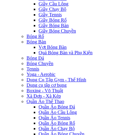
Giầy Cầu Lông
Giầy Chạy Bộ
Giầy Tennis
Giầy Bóng Rổ
Giầy Bóng Bàn
Giầy Bóng Chuyền
Bóng Rổ
Bóng Bàn
Vợt Bóng Bàn
Quả Bóng Bàn và Phụ Kiện
Bóng Đá
Bóng Chuyền
Tennis
Yoga - Aerobic
Dụng Cụ Tập Gym - Thể Hình
Dụng cụ tập cơ bụng
Boxing - Võ Thuật
Xà Đơn - Xà Kép
Quần Áo Thể Thao
Quần Áo Bóng Đá
Quần Áo Cầu Lông
Quần Áo Tennis
Quần Áo Bóng Rổ
Quần Áo Chạy Bộ
Quần Áo Bóng Chuyền