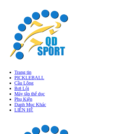
Trang tin
PICKLEBALL
Cầu Lông
Bơi Lội
Máy tập thể dục
Phụ Kiện
Danh Mục Khác
LIÊN HỆ