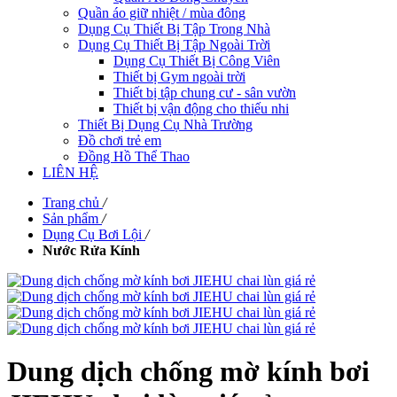
Quần áo giữ nhiệt / mùa đông
Dụng Cụ Thiết Bị Tập Trong Nhà
Dụng Cụ Thiết Bị Tập Ngoài Trời
Dụng Cụ Thiết Bị Công Viên
Thiết bị Gym ngoài trời
Thiết bị tập chung cư - sân vườn
Thiết bị vận động cho thiếu nhi
Thiết Bị Dụng Cụ Nhà Trường
Đồ chơi trẻ em
Đồng Hồ Thể Thao
LIÊN HỆ
Trang chủ
/
Sản phẩm
/
Dụng Cụ Bơi Lội
/
Nước Rửa Kính
Dung dịch chống mờ kính bơi