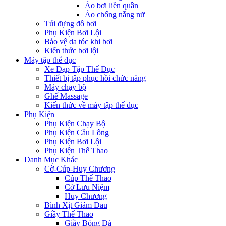
Áo bơi liền quần
Áo chống nắng nữ
Túi đựng đồ bơi
Phụ Kiện Bơi Lội
Bảo vệ da tóc khi bơi
Kiến thức bơi lội
Máy tập thể dục
Xe Đạp Tập Thể Dục
Thiết bị tập phục hồi chức năng
Máy chạy bộ
Ghế Massage
Kiến thức về máy tập thể dục
Phụ Kiện
Phụ Kiện Chạy Bộ
Phụ Kiện Cầu Lông
Phụ Kiện Bơi Lội
Phụ Kiện Thể Thao
Danh Mục Khác
Cờ-Cúp-Huy Chương
Cúp Thể Thao
Cờ Lưu Niệm
Huy Chương
Bình Xịt Giảm Đau
Giầy Thể Thao
Giầy Bóng Đá