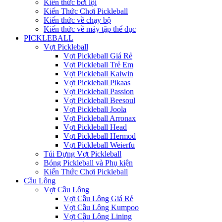
Kiến thức bơi lội
Kiến Thức Chơi Pickleball
Kiến thức về chạy bộ
Kiến thức về máy tập thể dục
PICKLEBALL
Vợt Pickleball
Vợt Pickleball Giá Rẻ
Vợt Pickleball Trẻ Em
Vợt Pickleball Kaiwin
Vợt Pickleball Pikaas
Vợt Pickleball Passion
Vợt Pickleball Beesoul
Vợt Pickleball Joola
Vợt Pickleball Arronax
Vợt Pickleball Head
Vợt Pickleball Hermod
Vợt Pickleball Weierfu
Túi Đựng Vợt Pickleball
Bóng Pickleball và Phụ kiện
Kiến Thức Chơi Pickleball
Cầu Lông
Vợt Cầu Lông
Vợt Cầu Lông Giá Rẻ
Vợt Cầu Lông Kumpoo
Vợt Cầu Lông Lining