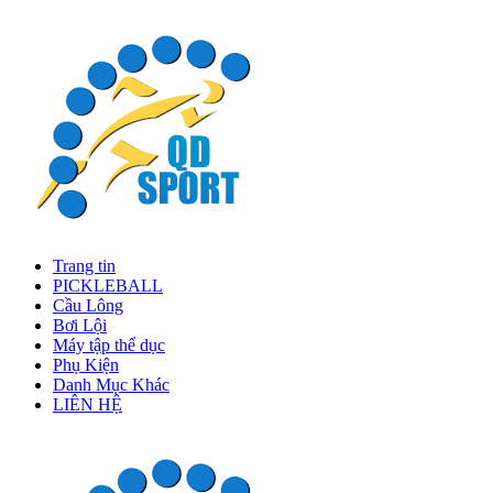
Trang tin
PICKLEBALL
Cầu Lông
Bơi Lội
Máy tập thể dục
Phụ Kiện
Danh Mục Khác
LIÊN HỆ