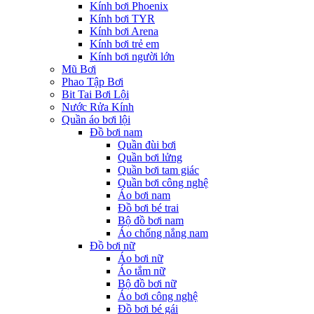
Kính bơi Phoenix
Kính bơi TYR
Kính bơi Arena
Kính bơi trẻ em
Kính bơi người lớn
Mũ Bơi
Phao Tập Bơi
Bit Tai Bơi Lội
Nước Rửa Kính
Quần áo bơi lội
Đồ bơi nam
Quần đùi bơi
Quần bơi lửng
Quần bơi tam giác
Quần bơi công nghệ
Áo bơi nam
Đồ bơi bé trai
Bộ đồ bơi nam
Áo chống nắng nam
Đồ bơi nữ
Áo bơi nữ
Áo tắm nữ
Bộ đồ bơi nữ
Áo bơi công nghệ
Đồ bơi bé gái