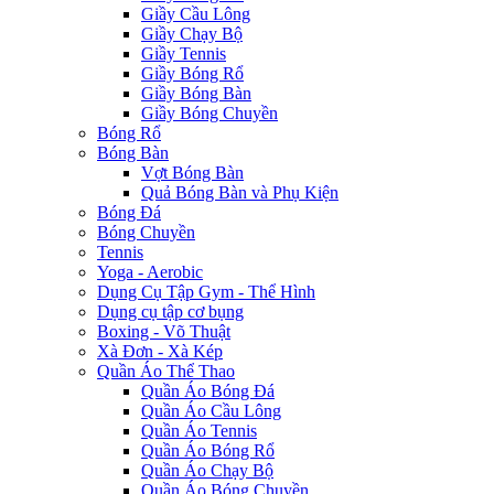
Giầy Cầu Lông
Giầy Chạy Bộ
Giầy Tennis
Giầy Bóng Rổ
Giầy Bóng Bàn
Giầy Bóng Chuyền
Bóng Rổ
Bóng Bàn
Vợt Bóng Bàn
Quả Bóng Bàn và Phụ Kiện
Bóng Đá
Bóng Chuyền
Tennis
Yoga - Aerobic
Dụng Cụ Tập Gym - Thể Hình
Dụng cụ tập cơ bụng
Boxing - Võ Thuật
Xà Đơn - Xà Kép
Quần Áo Thể Thao
Quần Áo Bóng Đá
Quần Áo Cầu Lông
Quần Áo Tennis
Quần Áo Bóng Rổ
Quần Áo Chạy Bộ
Quần Áo Bóng Chuyền