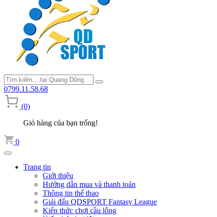
0799.11.58.68
(0)
Giỏ hàng của bạn trống!
0
Trang tin
Giới thiệu
Hướng dẫn mua và thanh toán
Thông tin thể thao
Giải đấu QDSPORT Fantasy League
Kiến thức chơi cầu lông