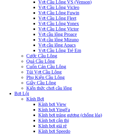
Vợt Cầu Lông VS (Venson)
Vợt Cầu Lông Vicleo
Vợt Cầu Lông Fuwin
Vợt Cầu Lông Fleet
Vợt Cầu Lông Yonex
Vợt Cầu Lông Victor
Vợt cầu lông Proace
Vợt cầu lông Mizuno
Vợt cầu lông Apacs
Vợt Cầu Lông Trẻ Em
Cước Cầu Lông
Quả Cầu Lông
Cuốn Cán Cầu Lông
Túi Vợt Cầu Lông
Phụ Kiện Cầu Lông
Giầy Cầu Lông
Kiến thức chơi cầu lông
Bơi Lội
Kính Bơi
Kính bơi View
Kính bơi YingFa
Kính bơi tráng gương (chống lóa)
Kính bơi cận thị
Kính bơi giá rẻ
Kính bơi Speedo