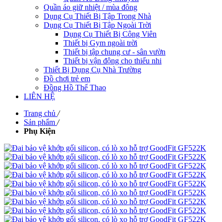
Quần áo giữ nhiệt / mùa đông
Dụng Cụ Thiết Bị Tập Trong Nhà
Dụng Cụ Thiết Bị Tập Ngoài Trời
Dụng Cụ Thiết Bị Công Viên
Thiết bị Gym ngoài trời
Thiết bị tập chung cư - sân vườn
Thiết bị vận động cho thiếu nhi
Thiết Bị Dụng Cụ Nhà Trường
Đồ chơi trẻ em
Đồng Hồ Thể Thao
LIÊN HỆ
Trang chủ
/
Sản phẩm
/
Phụ Kiện