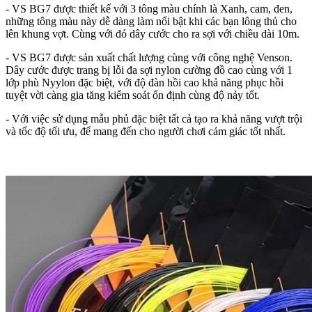
- VS BG7 được thiết kế với 3 tông màu chính là Xanh, cam, đen,
những tông màu này dễ dàng làm nổi bật khi các bạn lông thủ cho
lên khung vợt. Cùng với đó dây cước cho ra sợi với chiều dài 10m.
- VS BG7 được sản xuất chất lượng cùng với công nghệ Venson.
Dây cước được trang bị lỗi đa sợi nylon cường đồ cao cùng với 1
lớp phù Nyylon đặc biệt, với độ đàn hồi cao khả năng phục hồi
tuyệt vời càng gia tăng kiểm soát ổn định cùng độ nảy tốt.
- Với việc sử dụng mẫu phủ đặc biệt tất cả tạo ra khả năng vượt trội
và tốc độ tối ưu, để mang đến cho người chơi cảm giác tốt nhất.