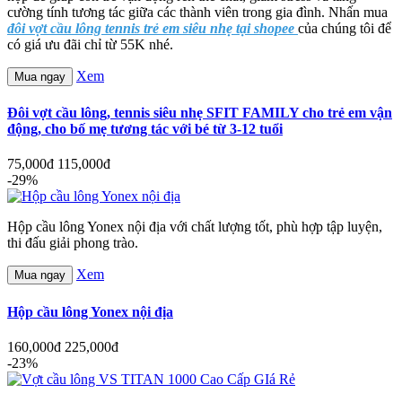
cường tính tương tác giữa các thành viên trong gia đình. Nhấn mua
đôi vợt cầu lông tennis trẻ em siêu nhẹ tại shopee
của chúng tôi để
có giá ưu đãi chỉ từ 55K nhé.
Xem
Mua ngay
Đôi vợt cầu lông, tennis siêu nhẹ SFIT FAMILY cho trẻ em vận
động, cho bố mẹ tương tác với bé từ 3-12 tuổi
75,000đ
115,000đ
-29%
Hộp cầu lông Yonex nội địa với chất lượng tốt, phù hợp tập luyện,
thi đấu giải phong trào.
Xem
Mua ngay
Hộp cầu lông Yonex nội địa
160,000đ
225,000đ
-23%