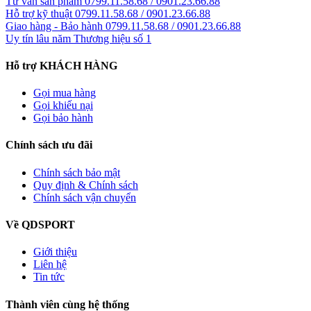
Tư vấn sản phẩm
0799.11.58.68 / 0901.23.66.88
Hỗ trợ kỹ thuật
0799.11.58.68 / 0901.23.66.88
Giao hàng - Bảo hành
0799.11.58.68 / 0901.23.66.88
Uy tín lâu năm
Thương hiệu số 1
Hỗ trợ KHÁCH HÀNG
Gọi mua hàng
Gọi khiếu nại
Gọi bảo hành
Chính sách ưu đãi
Chính sách bảo mật
Quy định & Chính sách
Chính sách vận chuyển
Về QDSPORT
Giới thiệu
Liên hệ
Tin tức
Thành viên cùng hệ thống