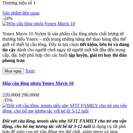
Thương hiệu số 1
Sản phẩm liên quan
-24%
Yonex Mavis 10 Nylon
là sản phẩm cầu lông nhựa chất lượng từ
thương hiệu Yonex – một trong những hãng thể thao hàng đầu thế
giới về thiết bị cầu lông. Đây là lựa chọn
tiết kiệm, bền bỉ và đáng
tin cậy
dành cho người chơi ngay từ người mới bắt đầu đến trung
cấp, đặc biệt phù hợp cho các buổi
tập luyện, giải trí hay thi đấu
phong trào
Xem
Mua ngay
Hộp cầu lông nhựa Yonex Mavis 10
220,000đ
290,000đ
-35%
Đôi vợt cầu lông, tennis siêu nhẹ SFIT FAMILY cho trẻ em vận
động, cho bố mẹ tương tác với bé từ 3-12 tuổi
là dụng cụ rất phù
hợp để giúp con trẻ vận động rèn thể chất, giảm stress và tăng