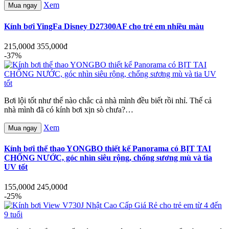
Xem
Mua ngay
Kính bơi YingFa Disney D27300AF cho trẻ em nhiều màu
215,000đ
355,000đ
-37%
Bơi lội tốt như thế nào chắc cả nhà mình đều biết rồi nhỉ. Thế cả
nhà mình đã có kính bơi xịn sò chưa?…
Xem
Mua ngay
Kính bơi thể thao YONGBO thiết kế Panorama có BỊT TAI
CHỐNG NƯỚC, góc nhìn siêu rộng, chống sương mù và tia
UV tốt
155,000đ
245,000đ
-25%