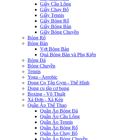
Giầy Cầu Lông
Giầy Chạy Bộ
Giầy Tennis
Giầy Bóng Rổ
Giầy Bóng Bàn
Giầy Bóng Chuyền
Bóng Rổ
Bóng Bàn
Vợt Bóng Bàn
Quả Bóng Bàn và Phụ Kiện
Bóng Đá
Bóng Chuyền
Tennis
Yoga - Aerobic
Dụng Cụ Tập Gym - Thể Hình
Dụng cụ tập cơ bụng
Boxing - Võ Thuật
Xà Đơn - Xà Kép
Quần Áo Thể Thao
Quần Áo Bóng Đá
Quần Áo Cầu Lông
Quần Áo Tennis
Quần Áo Bóng Rổ
Quần Áo Chạy Bộ
Quần Áo Bóng Chuyền