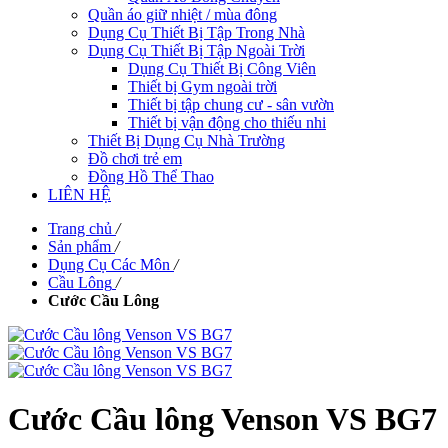
Quần áo giữ nhiệt / mùa đông
Dụng Cụ Thiết Bị Tập Trong Nhà
Dụng Cụ Thiết Bị Tập Ngoài Trời
Dụng Cụ Thiết Bị Công Viên
Thiết bị Gym ngoài trời
Thiết bị tập chung cư - sân vườn
Thiết bị vận động cho thiếu nhi
Thiết Bị Dụng Cụ Nhà Trường
Đồ chơi trẻ em
Đồng Hồ Thể Thao
LIÊN HỆ
Trang chủ
/
Sản phẩm
/
Dụng Cụ Các Môn
/
Cầu Lông
/
Cước Cầu Lông
Cước Cầu lông Venson VS BG7