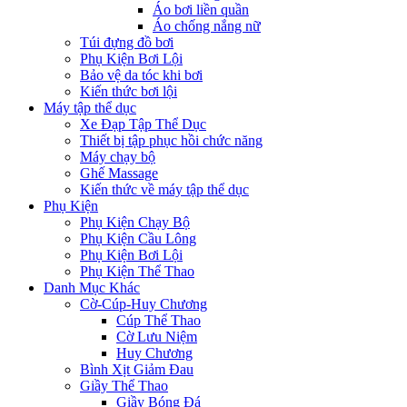
Áo bơi liền quần
Áo chống nắng nữ
Túi đựng đồ bơi
Phụ Kiện Bơi Lội
Bảo vệ da tóc khi bơi
Kiến thức bơi lội
Máy tập thể dục
Xe Đạp Tập Thể Dục
Thiết bị tập phục hồi chức năng
Máy chạy bộ
Ghế Massage
Kiến thức về máy tập thể dục
Phụ Kiện
Phụ Kiện Chạy Bộ
Phụ Kiện Cầu Lông
Phụ Kiện Bơi Lội
Phụ Kiện Thể Thao
Danh Mục Khác
Cờ-Cúp-Huy Chương
Cúp Thể Thao
Cờ Lưu Niệm
Huy Chương
Bình Xịt Giảm Đau
Giầy Thể Thao
Giầy Bóng Đá