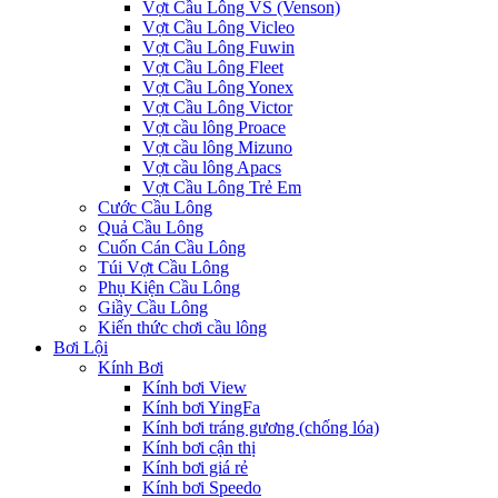
Vợt Cầu Lông VS (Venson)
Vợt Cầu Lông Vicleo
Vợt Cầu Lông Fuwin
Vợt Cầu Lông Fleet
Vợt Cầu Lông Yonex
Vợt Cầu Lông Victor
Vợt cầu lông Proace
Vợt cầu lông Mizuno
Vợt cầu lông Apacs
Vợt Cầu Lông Trẻ Em
Cước Cầu Lông
Quả Cầu Lông
Cuốn Cán Cầu Lông
Túi Vợt Cầu Lông
Phụ Kiện Cầu Lông
Giầy Cầu Lông
Kiến thức chơi cầu lông
Bơi Lội
Kính Bơi
Kính bơi View
Kính bơi YingFa
Kính bơi tráng gương (chống lóa)
Kính bơi cận thị
Kính bơi giá rẻ
Kính bơi Speedo