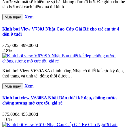
Nước vào mắt sẽ khiến bé sợ hãi không dám đi bơi. Để giúp cho bé
tập bơi một cách hiệu quả thì kính…
Xem
Mua ngay
Kính bơi View V730J Nhật Cao Cấp Giá Rẻ cho trẻ em từ 4
đến 9 tuổi
375,000đ
499,000đ
-18%
Kính bơi View V630ASA chính hãng Nhật có thiết kế cực kỳ đẹp,
thời trang và tinh tế, đồng thời được…
Xem
Mua ngay
Kính bơi view V630SA Nhật Bản thiết kế đẹp, chống nước,
chống sương mờ cực tốt, giá rẻ
375,000đ
455,000đ
-16%