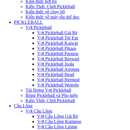
Kiến thức bơi lội
Kiến Thức Chơi Pickleball
Kiến thức về chạy bộ
Kiến thức về máy tập thể dục
PICKLEBALL
Vợt Pickleball
Vợt Pickleball Giá Rẻ
Vợt Pickleball Trẻ Em
Vợt Pickleball Kaiwin
Vợt Pickleball Pikaas
Vợt Pickleball Passion
Vợt Pickleball Beesoul
Vợt Pickleball Joola
Vợt Pickleball Arronax
Vợt Pickleball Head
Vợt Pickleball Hermod
Vợt Pickleball Weierfu
Túi Đựng Vợt Pickleball
Bóng Pickleball và Phụ kiện
Kiến Thức Chơi Pickleball
Cầu Lông
Vợt Cầu Lông
Vợt Cầu Lông Giá Rẻ
Vợt Cầu Lông Kumpoo
Vợt Cầu Lông Lining