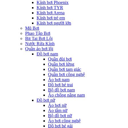
Kính bơi Phoenix
Kính bơi TYR
Kính bơi Arena
Kính bơi trẻ em
Kính bơi người lớn
Mũ Bơi
Phao Tập Bơi
Bit Tai Bơi Lội
Nước Rửa Kính
Quần áo bơi lội
Đồ bơi nam
Quần đùi bơi
Quần bơi lửng
Quần bơi tam giác
Quần bơi công nghệ
Áo bơi nam
Đồ bơi bé trai
Bộ đồ bơi nam
Áo chống nắng nam
Đồ bơi nữ
Áo bơi nữ
Áo tắm nữ
Bộ đồ bơi nữ
Áo bơi công nghệ
Đồ bơi bé gái