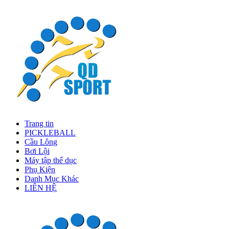
Trang tin
PICKLEBALL
Cầu Lông
Bơi Lội
Máy tập thể dục
Phụ Kiện
Danh Mục Khác
LIÊN HỆ