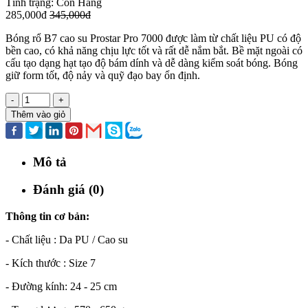
Tình trạng:
Còn Hàng
285,000đ
345,000đ
Bóng rổ B7 cao su Prostar Pro 7000 được làm từ chất liệu PU có độ
bền cao, có khả năng chịu lực tốt và rất dễ nắm bắt. Bề mặt ngoài có
cấu tạo dạng hạt tạo độ bám dính và dễ dàng kiểm soát bóng. Bóng
giữ form tốt, độ nảy và quỹ đạo bay ổn định.
-
+
Thêm vào giỏ
Mô tả
Đánh giá (0)
Thông tin cơ bản:
- Chất liệu : Da PU / Cao su
- Kích thước : Size 7
- Đường kính: 24 - 25 cm