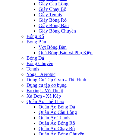
Giầy Cầu Lông
Giầy Chạy Bộ
Giầy Tennis
Giầy Bóng Rổ
Giầy Bóng Bàn
Giầy Bóng Chuyền
Bóng Rổ
Bóng Bàn
Vợt Bóng Bàn
Quả Bóng Bàn và Phụ Kiện
Bóng Đá
Bóng Chuyền
Tennis
Yoga - Aerobic
Dụng Cụ Tập Gym - Thể Hình
Dụng cụ tập cơ bụng
Boxing - Võ Thuật
Xà Đơn - Xà Kép
Quần Áo Thể Thao
Quần Áo Bóng Đá
Quần Áo Cầu Lông
Quần Áo Tennis
Quần Áo Bóng Rổ
Quần Áo Chạy Bộ
Quần Áo Bóng Chuyền