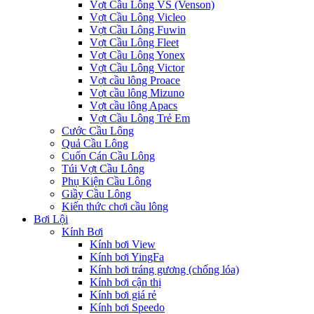
Vợt Cầu Lông VS (Venson)
Vợt Cầu Lông Vicleo
Vợt Cầu Lông Fuwin
Vợt Cầu Lông Fleet
Vợt Cầu Lông Yonex
Vợt Cầu Lông Victor
Vợt cầu lông Proace
Vợt cầu lông Mizuno
Vợt cầu lông Apacs
Vợt Cầu Lông Trẻ Em
Cước Cầu Lông
Quả Cầu Lông
Cuốn Cán Cầu Lông
Túi Vợt Cầu Lông
Phụ Kiện Cầu Lông
Giầy Cầu Lông
Kiến thức chơi cầu lông
Bơi Lội
Kính Bơi
Kính bơi View
Kính bơi YingFa
Kính bơi tráng gương (chống lóa)
Kính bơi cận thị
Kính bơi giá rẻ
Kính bơi Speedo