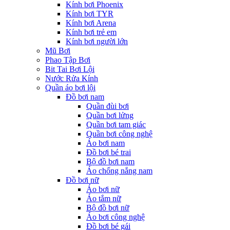
Kính bơi Phoenix
Kính bơi TYR
Kính bơi Arena
Kính bơi trẻ em
Kính bơi người lớn
Mũ Bơi
Phao Tập Bơi
Bit Tai Bơi Lội
Nước Rửa Kính
Quần áo bơi lội
Đồ bơi nam
Quần đùi bơi
Quần bơi lửng
Quần bơi tam giác
Quần bơi công nghệ
Áo bơi nam
Đồ bơi bé trai
Bộ đồ bơi nam
Áo chống nắng nam
Đồ bơi nữ
Áo bơi nữ
Áo tắm nữ
Bộ đồ bơi nữ
Áo bơi công nghệ
Đồ bơi bé gái