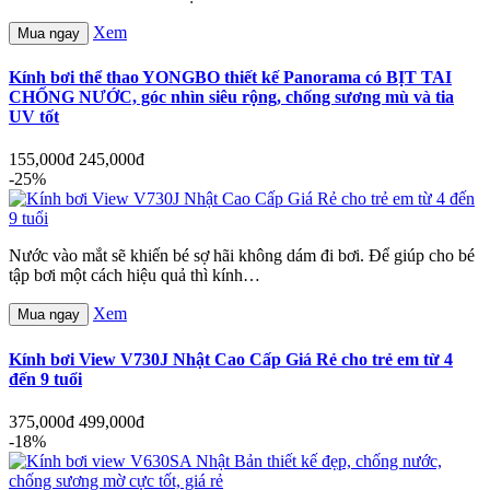
Xem
Mua ngay
Kính bơi thể thao YONGBO thiết kế Panorama có BỊT TAI
CHỐNG NƯỚC, góc nhìn siêu rộng, chống sương mù và tia
UV tốt
155,000đ
245,000đ
-25%
Nước vào mắt sẽ khiến bé sợ hãi không dám đi bơi. Để giúp cho bé
tập bơi một cách hiệu quả thì kính…
Xem
Mua ngay
Kính bơi View V730J Nhật Cao Cấp Giá Rẻ cho trẻ em từ 4
đến 9 tuổi
375,000đ
499,000đ
-18%