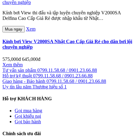
Kính bơi View thi đấu và tập luyện chuyên nghiệp V2000SA
Delfina Cao Cấp Giá Rẻ được nhập khẩu từ Nhật…
Xem
Mua ngay
Kính bơi View V2000SA Nhật Cao Cấp Giá Rẻ cho dân bơi lội
chuyên nghiệp
575,000đ
645,000đ
Xem thêm
Tư vấn sản phẩm
0799.11.58.68 / 0901.23.66.88
Hỗ trợ kỹ thuật
0799.11.58.68 / 0901.23.66.88
Giao hàng - Bảo hành
0799.11.58.68 / 0901.23.66.88
Uy tín lâu năm
Thương hiệu số 1
Hỗ trợ KHÁCH HÀNG
Gọi mua hàng
Gọi khiếu nại
Gọi bảo hành
Chính sách ưu đãi