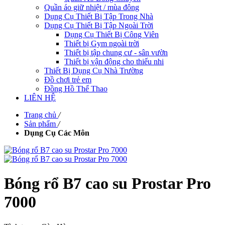
Quần áo giữ nhiệt / mùa đông
Dụng Cụ Thiết Bị Tập Trong Nhà
Dụng Cụ Thiết Bị Tập Ngoài Trời
Dụng Cụ Thiết Bị Công Viên
Thiết bị Gym ngoài trời
Thiết bị tập chung cư - sân vườn
Thiết bị vận động cho thiếu nhi
Thiết Bị Dụng Cụ Nhà Trường
Đồ chơi trẻ em
Đồng Hồ Thể Thao
LIÊN HỆ
Trang chủ
/
Sản phẩm
/
Dụng Cụ Các Môn
Bóng rổ B7 cao su Prostar Pro
7000