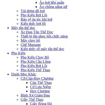
Áo bơi liền quần
Áo chống nắng nữ
Túi đựng đồ bơi
Phụ Kiện Bơi Lội
Bảo vệ da tóc khi bơi
Kiến thức bơi lội
Máy tập thể dục
Xe Đạp Tập Thể Dục
Thiết bị tập phục hồi chức năng
Máy chạy bộ
Ghế Massage
Kiến thức về máy tập thể dục
Phụ Kiện
Phụ Kiện Chạy Bộ
Phụ Kiện Cầu Lông
Phụ Kiện Bơi Lội
Phụ Kiện Thể Thao
Danh Mục Khác
Cờ-Cúp-Huy Chương
Cúp Thể Thao
Cờ Lưu Niệm
Huy Chương
Bình Xịt Giảm Đau
Giầy Thể Thao
Giầy Bóng Đá