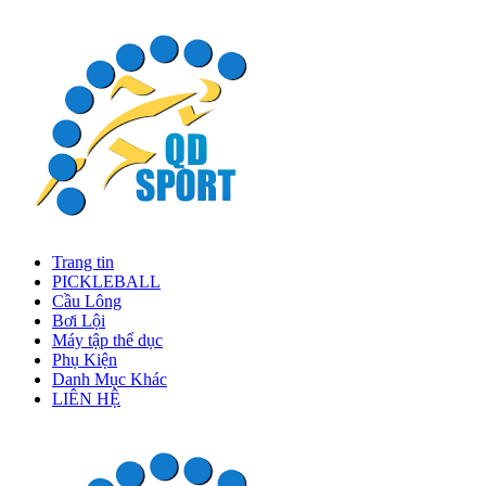
Trang tin
PICKLEBALL
Cầu Lông
Bơi Lội
Máy tập thể dục
Phụ Kiện
Danh Mục Khác
LIÊN HỆ