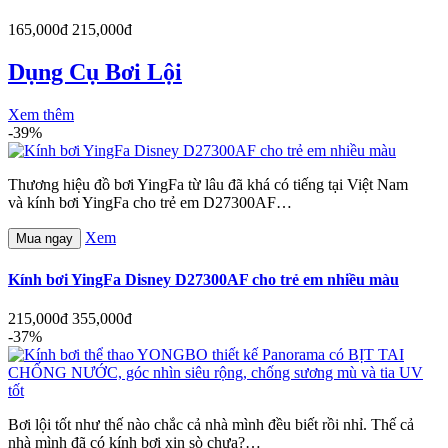
165,000đ
215,000đ
Dụng Cụ Bơi Lội
Xem thêm
-39%
Thương hiệu đồ bơi YingFa từ lâu đã khá có tiếng tại Việt Nam
và kính bơi YingFa cho trẻ em D27300AF…
Xem
Mua ngay
Kính bơi YingFa Disney D27300AF cho trẻ em nhiều màu
215,000đ
355,000đ
-37%
Bơi lội tốt như thế nào chắc cả nhà mình đều biết rồi nhỉ. Thế cả
nhà mình đã có kính bơi xịn sò chưa?…