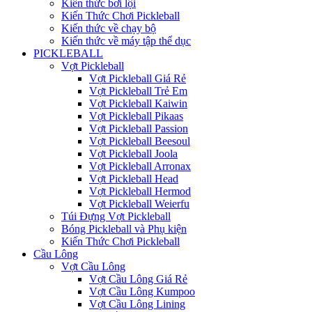
Kiến thức bơi lội
Kiến Thức Chơi Pickleball
Kiến thức về chạy bộ
Kiến thức về máy tập thể dục
PICKLEBALL
Vợt Pickleball
Vợt Pickleball Giá Rẻ
Vợt Pickleball Trẻ Em
Vợt Pickleball Kaiwin
Vợt Pickleball Pikaas
Vợt Pickleball Passion
Vợt Pickleball Beesoul
Vợt Pickleball Joola
Vợt Pickleball Arronax
Vợt Pickleball Head
Vợt Pickleball Hermod
Vợt Pickleball Weierfu
Túi Đựng Vợt Pickleball
Bóng Pickleball và Phụ kiện
Kiến Thức Chơi Pickleball
Cầu Lông
Vợt Cầu Lông
Vợt Cầu Lông Giá Rẻ
Vợt Cầu Lông Kumpoo
Vợt Cầu Lông Lining