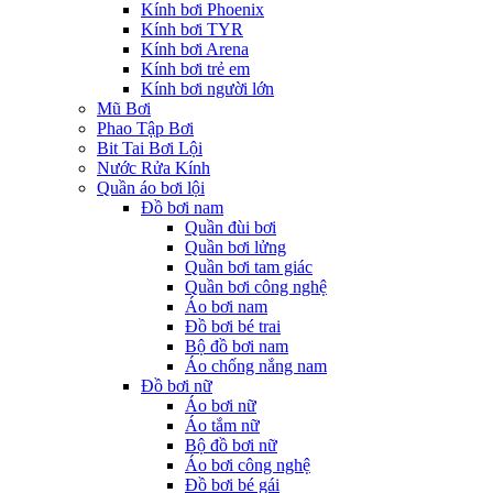
Kính bơi Phoenix
Kính bơi TYR
Kính bơi Arena
Kính bơi trẻ em
Kính bơi người lớn
Mũ Bơi
Phao Tập Bơi
Bit Tai Bơi Lội
Nước Rửa Kính
Quần áo bơi lội
Đồ bơi nam
Quần đùi bơi
Quần bơi lửng
Quần bơi tam giác
Quần bơi công nghệ
Áo bơi nam
Đồ bơi bé trai
Bộ đồ bơi nam
Áo chống nắng nam
Đồ bơi nữ
Áo bơi nữ
Áo tắm nữ
Bộ đồ bơi nữ
Áo bơi công nghệ
Đồ bơi bé gái