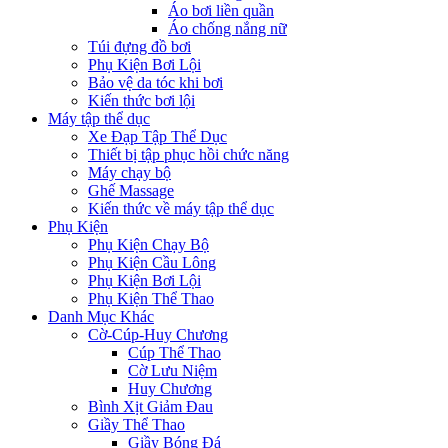
Áo bơi liền quần
Áo chống nắng nữ
Túi đựng đồ bơi
Phụ Kiện Bơi Lội
Bảo vệ da tóc khi bơi
Kiến thức bơi lội
Máy tập thể dục
Xe Đạp Tập Thể Dục
Thiết bị tập phục hồi chức năng
Máy chạy bộ
Ghế Massage
Kiến thức về máy tập thể dục
Phụ Kiện
Phụ Kiện Chạy Bộ
Phụ Kiện Cầu Lông
Phụ Kiện Bơi Lội
Phụ Kiện Thể Thao
Danh Mục Khác
Cờ-Cúp-Huy Chương
Cúp Thể Thao
Cờ Lưu Niệm
Huy Chương
Bình Xịt Giảm Đau
Giầy Thể Thao
Giầy Bóng Đá