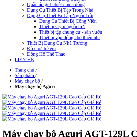
Quần áo giữ nhiệt / mùa đông
Dụng Cụ Thiết Bị Tập Trong Nhà
Dụng Cụ Thiết Bị Tập Ngoài Trời
Dụng Cụ Thiết Bị Công Viên
Thiết bị Gym ngoài trời
Thiết bị tập chung cư - sân vườn
Thiết bị vận động cho thiếu nhi
Thiết Bị Dụng Cụ Nhà Trường
Đồ chơi trẻ em
Đồng Hồ Thể Thao
LIÊN HỆ
Trang chủ
/
Sản phẩm
/
Máy chạy bộ
/
Máy chạy bộ Aguri
Máy chạy bộ Aguri AGT-129L 