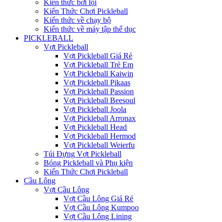
Kiến thức bơi lội
Kiến Thức Chơi Pickleball
Kiến thức về chạy bộ
Kiến thức về máy tập thể dục
PICKLEBALL
Vợt Pickleball
Vợt Pickleball Giá Rẻ
Vợt Pickleball Trẻ Em
Vợt Pickleball Kaiwin
Vợt Pickleball Pikaas
Vợt Pickleball Passion
Vợt Pickleball Beesoul
Vợt Pickleball Joola
Vợt Pickleball Arronax
Vợt Pickleball Head
Vợt Pickleball Hermod
Vợt Pickleball Weierfu
Túi Đựng Vợt Pickleball
Bóng Pickleball và Phụ kiện
Kiến Thức Chơi Pickleball
Cầu Lông
Vợt Cầu Lông
Vợt Cầu Lông Giá Rẻ
Vợt Cầu Lông Kumpoo
Vợt Cầu Lông Lining