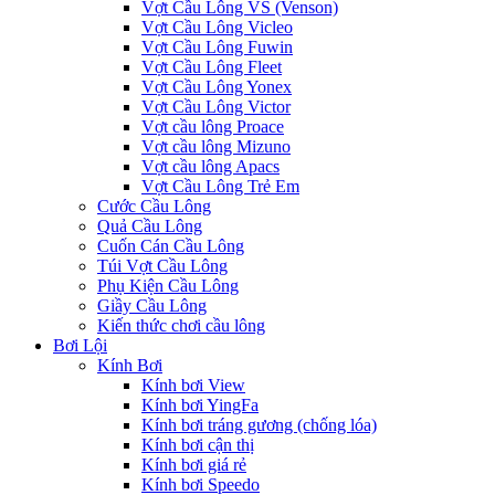
Vợt Cầu Lông VS (Venson)
Vợt Cầu Lông Vicleo
Vợt Cầu Lông Fuwin
Vợt Cầu Lông Fleet
Vợt Cầu Lông Yonex
Vợt Cầu Lông Victor
Vợt cầu lông Proace
Vợt cầu lông Mizuno
Vợt cầu lông Apacs
Vợt Cầu Lông Trẻ Em
Cước Cầu Lông
Quả Cầu Lông
Cuốn Cán Cầu Lông
Túi Vợt Cầu Lông
Phụ Kiện Cầu Lông
Giầy Cầu Lông
Kiến thức chơi cầu lông
Bơi Lội
Kính Bơi
Kính bơi View
Kính bơi YingFa
Kính bơi tráng gương (chống lóa)
Kính bơi cận thị
Kính bơi giá rẻ
Kính bơi Speedo