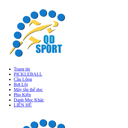
Trang tin
PICKLEBALL
Cầu Lông
Bơi Lội
Máy tập thể dục
Phụ Kiện
Danh Mục Khác
LIÊN HỆ