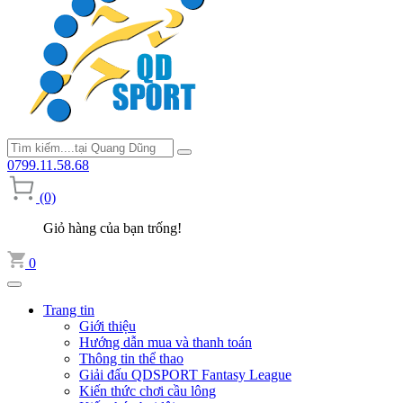
0799.11.58.68
(0)
Giỏ hàng của bạn trống!
0
Trang tin
Giới thiệu
Hướng dẫn mua và thanh toán
Thông tin thể thao
Giải đấu QDSPORT Fantasy League
Kiến thức chơi cầu lông