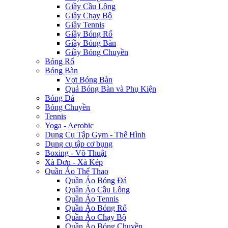
Giầy Cầu Lông
Giầy Chạy Bộ
Giầy Tennis
Giầy Bóng Rổ
Giầy Bóng Bàn
Giầy Bóng Chuyền
Bóng Rổ
Bóng Bàn
Vợt Bóng Bàn
Quả Bóng Bàn và Phụ Kiện
Bóng Đá
Bóng Chuyền
Tennis
Yoga - Aerobic
Dụng Cụ Tập Gym - Thể Hình
Dụng cụ tập cơ bụng
Boxing - Võ Thuật
Xà Đơn - Xà Kép
Quần Áo Thể Thao
Quần Áo Bóng Đá
Quần Áo Cầu Lông
Quần Áo Tennis
Quần Áo Bóng Rổ
Quần Áo Chạy Bộ
Quần Áo Bóng Chuyền