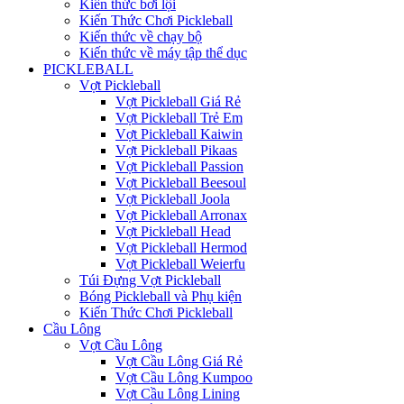
Kiến thức bơi lội
Kiến Thức Chơi Pickleball
Kiến thức về chạy bộ
Kiến thức về máy tập thể dục
PICKLEBALL
Vợt Pickleball
Vợt Pickleball Giá Rẻ
Vợt Pickleball Trẻ Em
Vợt Pickleball Kaiwin
Vợt Pickleball Pikaas
Vợt Pickleball Passion
Vợt Pickleball Beesoul
Vợt Pickleball Joola
Vợt Pickleball Arronax
Vợt Pickleball Head
Vợt Pickleball Hermod
Vợt Pickleball Weierfu
Túi Đựng Vợt Pickleball
Bóng Pickleball và Phụ kiện
Kiến Thức Chơi Pickleball
Cầu Lông
Vợt Cầu Lông
Vợt Cầu Lông Giá Rẻ
Vợt Cầu Lông Kumpoo
Vợt Cầu Lông Lining