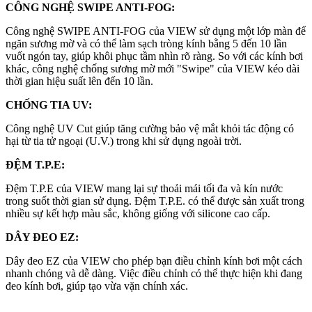
CÔNG NGHỆ SWIPE ANTI-FOG:
Công nghệ SWIPE ANTI-FOG của VIEW sử dụng một lớp màn để
ngăn sương mờ và có thể làm sạch tròng kính bằng 5 đến 10 lần
vuốt ngón tay, giúp khôi phục tầm nhìn rõ ràng. So với các kính bơi
khác, công nghệ chống sương mờ mới "Swipe" của VIEW kéo dài
thời gian hiệu suất lên đến 10 lần.
CHỐNG TIA UV:
Công nghệ UV Cut giúp tăng cường bảo vệ mắt khỏi tác động có
hại từ tia tử ngoại (U.V.) trong khi sử dụng ngoài trời.
ĐỆM T.P.E:
Đệm T.P.E của VIEW mang lại sự thoải mái tối đa và kín nước
trong suốt thời gian sử dụng. Đệm T.P.E. có thể được sản xuất trong
nhiều sự kết hợp màu sắc, không giống với silicone cao cấp.
DÂY ĐEO EZ:
Dây đeo EZ của VIEW cho phép bạn điều chỉnh kính bơi một cách
nhanh chóng và dễ dàng. Việc điều chỉnh có thể thực hiện khi đang
đeo kính bơi, giúp tạo vừa vặn chính xác.