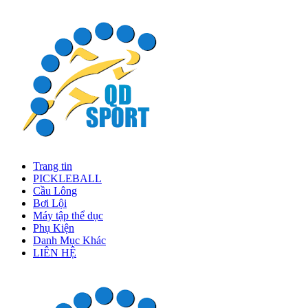
Trang tin
PICKLEBALL
Cầu Lông
Bơi Lội
Máy tập thể dục
Phụ Kiện
Danh Mục Khác
LIÊN HỆ