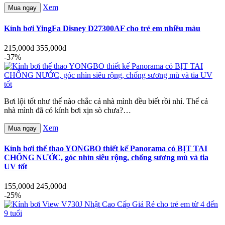
Xem
Mua ngay
Kính bơi YingFa Disney D27300AF cho trẻ em nhiều màu
215,000đ
355,000đ
-37%
Bơi lội tốt như thế nào chắc cả nhà mình đều biết rồi nhỉ. Thế cả
nhà mình đã có kính bơi xịn sò chưa?…
Xem
Mua ngay
Kính bơi thể thao YONGBO thiết kế Panorama có BỊT TAI
CHỐNG NƯỚC, góc nhìn siêu rộng, chống sương mù và tia
UV tốt
155,000đ
245,000đ
-25%