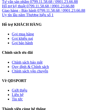
Tư vấn sản phẩm
0799.11.58.68 / 0901.23.66.88
Hỗ trợ kỹ thuật
0799.11.58.68 / 0901.23.66.88
Giao hàng - Bảo hành
0799.11.58.68 / 0901.23.66.88
Uy tín lâu năm
Thương hiệu số 1
Hỗ trợ KHÁCH HÀNG
Gọi mua hàng
Gọi khiếu nại
Gọi bảo hành
Chính sách ưu đãi
Chính sách bảo mật
Quy định & Chính sách
Chính sách vận chuyển
Về QDSPORT
Giới thiệu
Liên hệ
Tin tức
Thành viên cùng hệ thống