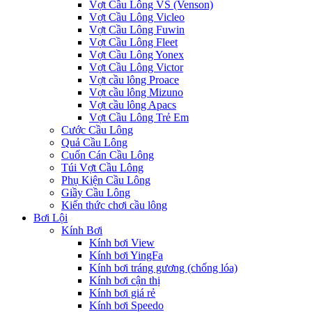
Vợt Cầu Lông VS (Venson)
Vợt Cầu Lông Vicleo
Vợt Cầu Lông Fuwin
Vợt Cầu Lông Fleet
Vợt Cầu Lông Yonex
Vợt Cầu Lông Victor
Vợt cầu lông Proace
Vợt cầu lông Mizuno
Vợt cầu lông Apacs
Vợt Cầu Lông Trẻ Em
Cước Cầu Lông
Quả Cầu Lông
Cuốn Cán Cầu Lông
Túi Vợt Cầu Lông
Phụ Kiện Cầu Lông
Giầy Cầu Lông
Kiến thức chơi cầu lông
Bơi Lội
Kính Bơi
Kính bơi View
Kính bơi YingFa
Kính bơi tráng gương (chống lóa)
Kính bơi cận thị
Kính bơi giá rẻ
Kính bơi Speedo