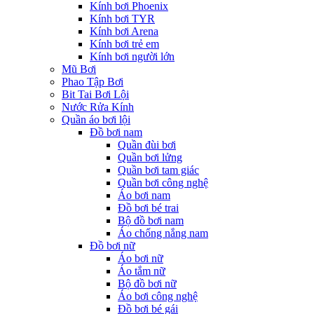
Kính bơi Phoenix
Kính bơi TYR
Kính bơi Arena
Kính bơi trẻ em
Kính bơi người lớn
Mũ Bơi
Phao Tập Bơi
Bit Tai Bơi Lội
Nước Rửa Kính
Quần áo bơi lội
Đồ bơi nam
Quần đùi bơi
Quần bơi lửng
Quần bơi tam giác
Quần bơi công nghệ
Áo bơi nam
Đồ bơi bé trai
Bộ đồ bơi nam
Áo chống nắng nam
Đồ bơi nữ
Áo bơi nữ
Áo tắm nữ
Bộ đồ bơi nữ
Áo bơi công nghệ
Đồ bơi bé gái