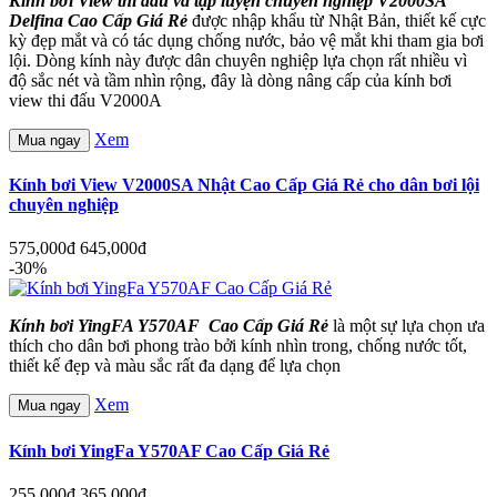
Kính bơi View thi đấu và tập luyện chuyên nghiệp V2000SA
Delfina Cao Cấp Giá Rẻ
được nhập khẩu từ Nhật Bản, thiết kế cực
kỳ đẹp mắt và có tác dụng chống nước, bảo vệ mắt khi tham gia bơi
lội. Dòng kính này được dân chuyên nghiệp lựa chọn rất nhiều vì
độ sắc nét và tầm nhìn rộng, đây là dòng nâng cấp của kính bơi
view thi đấu V2000A
Xem
Mua ngay
Kính bơi View V2000SA Nhật Cao Cấp Giá Rẻ cho dân bơi lội
chuyên nghiệp
575,000đ
645,000đ
-30%
Kính bơi YingFA Y570AF Cao Cấp Giá Rẻ
là một sự lựa chọn ưa
thích cho dân bơi phong trào bởi kính nhìn trong, chống nước tốt,
thiết kế đẹp và màu sắc rất đa dạng để lựa chọn
Xem
Mua ngay
Kính bơi YingFa Y570AF Cao Cấp Giá Rẻ
255,000đ
365,000đ