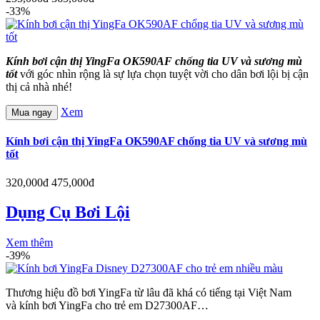
-33%
Kính bơi cận thị YingFa OK590AF chống tia UV và sương mù
tốt
với góc nhìn rộng là sự lựa chọn tuyệt vời cho dân bơi lội bị cận
thị cả nhà nhé!
Xem
Mua ngay
Kính bơi cận thị YingFa OK590AF chống tia UV và sương mù
tốt
320,000đ
475,000đ
Dụng Cụ Bơi Lội
Xem thêm
-39%
Thương hiệu đồ bơi YingFa từ lâu đã khá có tiếng tại Việt Nam
và kính bơi YingFa cho trẻ em D27300AF…