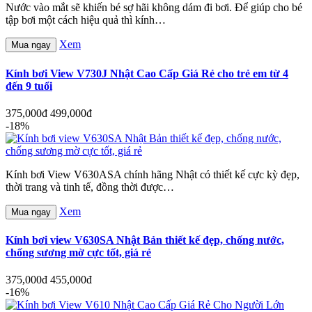
Nước vào mắt sẽ khiến bé sợ hãi không dám đi bơi. Để giúp cho bé
tập bơi một cách hiệu quả thì kính…
Xem
Mua ngay
Kính bơi View V730J Nhật Cao Cấp Giá Rẻ cho trẻ em từ 4
đến 9 tuổi
375,000đ
499,000đ
-18%
Kính bơi View V630ASA chính hãng Nhật có thiết kế cực kỳ đẹp,
thời trang và tinh tế, đồng thời được…
Xem
Mua ngay
Kính bơi view V630SA Nhật Bản thiết kế đẹp, chống nước,
chống sương mờ cực tốt, giá rẻ
375,000đ
455,000đ
-16%