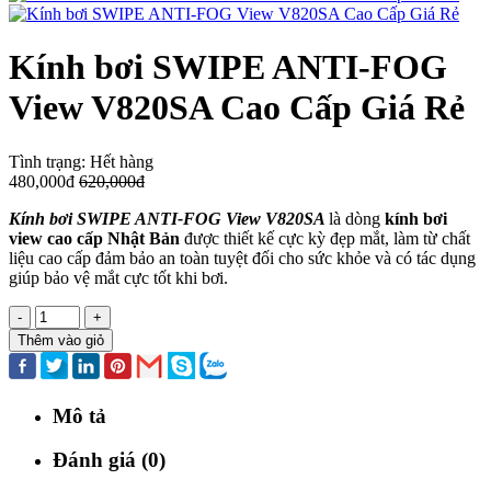
Kính bơi SWIPE ANTI-FOG
View V820SA Cao Cấp Giá Rẻ
Tình trạng:
Hết hàng
480,000đ
620,000đ
Kính bơi SWIPE ANTI-FOG View V820SA
là dòng
kính bơi
view cao cấp Nhật Bản
được thiết kế cực kỳ đẹp mắt, làm từ chất
liệu cao cấp đảm bảo an toàn tuyệt đối cho sức khỏe và có tác dụng
giúp bảo vệ mắt cực tốt khi bơi.
-
+
Thêm vào giỏ
Mô tả
Đánh giá (0)