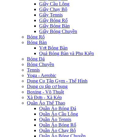
Giầy Cầu Lông
Giầy Chạy Bộ
Giầy Tennis
Giầy Bóng Rổ
Giầy Bóng Bàn
Giầy Bóng Chuyền
Bóng Rổ
Bóng Bàn
Vợt Bóng Bàn
Quả Bóng Bàn và Phụ Kiện
Bóng Đá
Bóng Chuyền
Tennis
Yoga - Aerobic
Dụng Cụ Tập Gym - Thể Hình
Dụng cụ tập cơ bụng
Boxing - Võ Thuật
Xà Đơn - Xà Kép
Quần Áo Thể Thao
Quần Áo Bóng Đá
Quần Áo Cầu Lông
Quần Áo Tennis
Quần Áo Bóng Rổ
Quần Áo Chạy Bộ
Quần Áo Bóng Chuyền