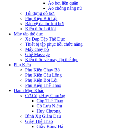
Áo bơi liền quần
Áo chống nắng nữ
Túi đựng đồ bơi
Phụ Kiện Bơi Lội
Bảo vệ da tóc khi bơi
Kiến thức bơi lội
Máy tập thể dục
Xe Đạp Tập Thể Dục
Thiết bị tập phục hồi chức năng
Máy chạy bộ
Ghế Massage
Kiến thức về máy tập thể dục
Phụ Kiện
Phụ Kiện Chạy Bộ
Phụ Kiện Cầu Lông
Phụ Kiện Bơi Lội
Phụ Kiện Thể Thao
Danh Mục Khác
Cờ-Cúp-Huy Chương
Cúp Thể Thao
Cờ Lưu Niệm
Huy Chương
Bình Xịt Giảm Đau
Giầy Thể Thao
Giầy Bóng Đá