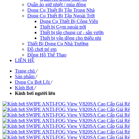
Quần áo giữ nhiệt / mùa đông
Dụng Cụ Thiết Bị Tập Trong Nhà
Dụng Cụ Thiết Bị Tập Ngoài Trời
Dụng Cụ Thiết Bị Công Viên
Thiết bị Gym ngoài trời
Thiết bị tập chung cư - sân vườn
Thiết bị vận động cho thiếu nhi
Thiết Bị Dụng Cụ Nhà Trường
Đồ chơi trẻ em
Đồng Hồ Thể Thao
LIÊN HỆ
Trang chủ
/
Sản phẩm
/
Dụng Cụ Bơi Lội
/
Kính Bơi
/
Kính bơi người lớn