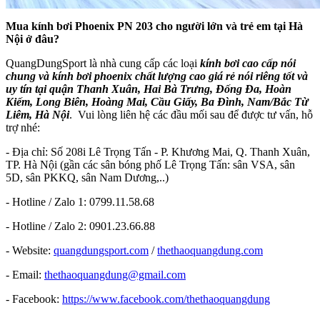
Mua kính bơi Phoenix PN 203 cho người lớn và trẻ em tại Hà
Nội ở đâu?
QuangDungSport là nhà cung cấp các loại
kính bơi cao cấp nói
chung và kính bơi phoenix chất lượng cao giá rẻ nói riêng tốt và
uy tín tại quận Thanh Xuân, Hai Bà Trưng, Đống Đa, Hoàn
Kiếm, Long Biên, Hoàng Mai, Cầu Giấy, Ba Đình, Nam/Bắc Từ
Liêm, Hà Nội
. Vui lòng liên hệ các đầu mối sau để được tư vấn, hỗ
trợ nhé:
- Địa chỉ: Số 208i Lê Trọng Tấn - P. Khương Mai, Q. Thanh Xuân,
TP. Hà Nội (gần các sân bóng phố Lê Trọng Tấn: sân VSA, sân
5D, sân PKKQ, sân Nam Dương,..)
- Hotline / Zalo 1: 0799.11.58.68
- Hotline / Zalo 2: 0901.23.66.88
- Website:
quangdungsport.com
/
thethaoquangdung.com
- Email:
thethaoquangdung@gmail.com
- Facebook:
https://www.facebook.com/thethaoquangdung