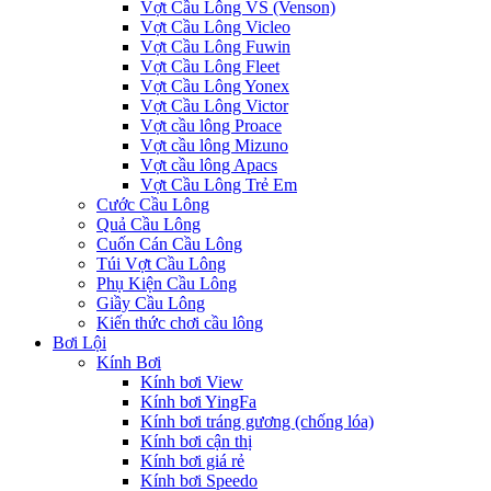
Vợt Cầu Lông VS (Venson)
Vợt Cầu Lông Vicleo
Vợt Cầu Lông Fuwin
Vợt Cầu Lông Fleet
Vợt Cầu Lông Yonex
Vợt Cầu Lông Victor
Vợt cầu lông Proace
Vợt cầu lông Mizuno
Vợt cầu lông Apacs
Vợt Cầu Lông Trẻ Em
Cước Cầu Lông
Quả Cầu Lông
Cuốn Cán Cầu Lông
Túi Vợt Cầu Lông
Phụ Kiện Cầu Lông
Giầy Cầu Lông
Kiến thức chơi cầu lông
Bơi Lội
Kính Bơi
Kính bơi View
Kính bơi YingFa
Kính bơi tráng gương (chống lóa)
Kính bơi cận thị
Kính bơi giá rẻ
Kính bơi Speedo