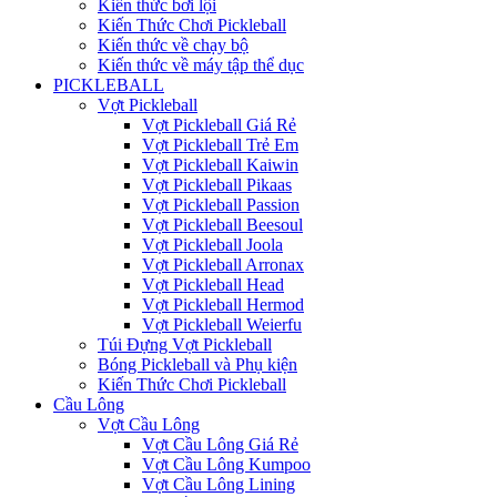
Kiến thức bơi lội
Kiến Thức Chơi Pickleball
Kiến thức về chạy bộ
Kiến thức về máy tập thể dục
PICKLEBALL
Vợt Pickleball
Vợt Pickleball Giá Rẻ
Vợt Pickleball Trẻ Em
Vợt Pickleball Kaiwin
Vợt Pickleball Pikaas
Vợt Pickleball Passion
Vợt Pickleball Beesoul
Vợt Pickleball Joola
Vợt Pickleball Arronax
Vợt Pickleball Head
Vợt Pickleball Hermod
Vợt Pickleball Weierfu
Túi Đựng Vợt Pickleball
Bóng Pickleball và Phụ kiện
Kiến Thức Chơi Pickleball
Cầu Lông
Vợt Cầu Lông
Vợt Cầu Lông Giá Rẻ
Vợt Cầu Lông Kumpoo
Vợt Cầu Lông Lining