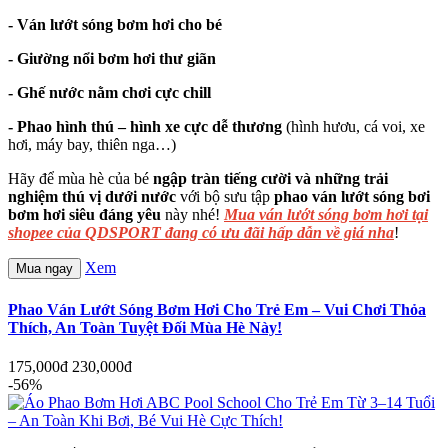
- Ván lướt sóng bơm hơi cho bé
- Giường nổi bơm hơi thư giãn
- Ghế nước nằm chơi cực chill
- Phao hình thú – hình xe cực dễ thương
(hình hươu, cá voi, xe
hơi, máy bay, thiên nga…)
Hãy để mùa hè của bé
ngập tràn tiếng cười và những trải
nghiệm thú vị dưới nước
với bộ sưu tập
phao ván lướt sóng bơi
bơm hơi siêu đáng yêu
này nhé!
Mua ván lướt sóng bơm hơi tại
shopee của QDSPORT đang có ưu đãi hấp dẫn về giá nha
!
Xem
Mua ngay
Phao Ván Lướt Sóng Bơm Hơi Cho Trẻ Em – Vui Chơi Thỏa
Thích, An Toàn Tuyệt Đối Mùa Hè Này!
175,000đ
230,000đ
-56%