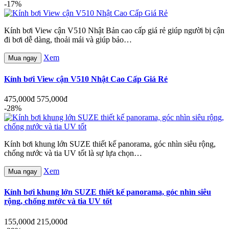
-17%
Kính bơi View cận V510 Nhật Bản cao cấp giá rẻ giúp người bị cận
đi bơi dễ dàng, thoải mái và giúp bảo…
Xem
Mua ngay
Kính bơi View cận V510 Nhật Cao Cấp Giá Rẻ
475,000đ
575,000đ
-28%
Kính bơi khung lớn SUZE thiết kế panorama, góc nhìn siêu rộng,
chống nước và tia UV tốt là sự lựa chọn…
Xem
Mua ngay
Kính bơi khung lớn SUZE thiết kế panorama, góc nhìn siêu
rộng, chống nước và tia UV tốt
155,000đ
215,000đ