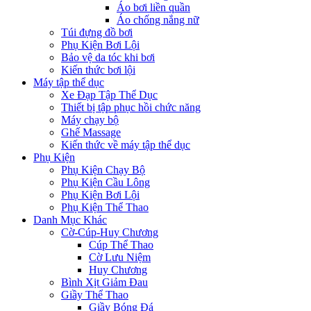
Áo bơi liền quần
Áo chống nắng nữ
Túi đựng đồ bơi
Phụ Kiện Bơi Lội
Bảo vệ da tóc khi bơi
Kiến thức bơi lội
Máy tập thể dục
Xe Đạp Tập Thể Dục
Thiết bị tập phục hồi chức năng
Máy chạy bộ
Ghế Massage
Kiến thức về máy tập thể dục
Phụ Kiện
Phụ Kiện Chạy Bộ
Phụ Kiện Cầu Lông
Phụ Kiện Bơi Lội
Phụ Kiện Thể Thao
Danh Mục Khác
Cờ-Cúp-Huy Chương
Cúp Thể Thao
Cờ Lưu Niệm
Huy Chương
Bình Xịt Giảm Đau
Giầy Thể Thao
Giầy Bóng Đá