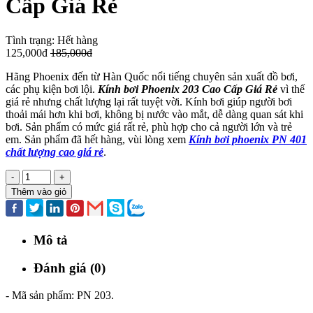
Cấp Giá Rẻ
Tình trạng:
Hết hàng
125,000đ
185,000đ
Hãng Phoenix đến từ Hàn Quốc nổi tiếng chuyên sản xuất đồ bơi,
các phụ kiện bơi lội.
Kính bơi Phoenix 203 Cao Cấp Giá Rẻ
vì thế
giá rẻ nhưng chất lượng lại rất tuyệt vời. Kính bơi giúp người bơi
thoải mái hơn khi bơi, không bị nước vào mắt, dễ dàng quan sát khi
bơi. Sản phẩm có mức giá rất rẻ, phù hợp cho cả người lớn và trẻ
em. Sản phẩm đã hết hàng, vùi lòng xem
Kính bơi phoenix PN 401
chất lượng cao giá rẻ
.
-
+
Thêm vào giỏ
Mô tả
Đánh giá (0)
- Mã sản phẩm: PN 203.