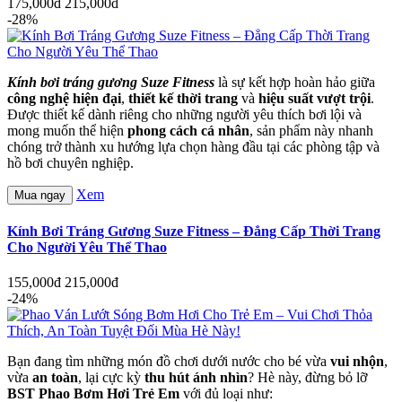
175,000đ
215,000đ
-28%
Kính bơi tráng gương Suze Fitness
là sự kết hợp hoàn hảo giữa
công nghệ hiện đại
,
thiết kế thời trang
và
hiệu suất vượt trội
.
Được thiết kế dành riêng cho những người yêu thích bơi lội và
mong muốn thể hiện
phong cách cá nhân
, sản phẩm này nhanh
chóng trở thành xu hướng lựa chọn hàng đầu tại các phòng tập và
hồ bơi chuyên nghiệp.
Xem
Mua ngay
Kính Bơi Tráng Gương Suze Fitness – Đẳng Cấp Thời Trang
Cho Người Yêu Thể Thao
155,000đ
215,000đ
-24%
Bạn đang tìm những món đồ chơi dưới nước cho bé vừa
vui nhộn
,
vừa
an toàn
, lại cực kỳ
thu hút ánh nhìn
? Hè này, đừng bỏ lỡ
BST Phao Bơm Hơi Trẻ Em
với đủ loại như: