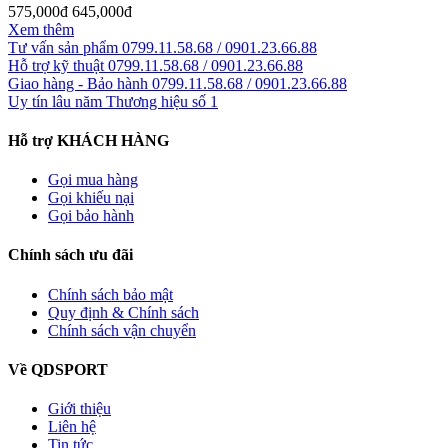
575,000đ
645,000đ
Xem thêm
Tư vấn sản phẩm
0799.11.58.68 / 0901.23.66.88
Hỗ trợ kỹ thuật
0799.11.58.68 / 0901.23.66.88
Giao hàng - Bảo hành
0799.11.58.68 / 0901.23.66.88
Uy tín lâu năm
Thương hiệu số 1
Hỗ trợ KHÁCH HÀNG
Gọi mua hàng
Gọi khiếu nại
Gọi bảo hành
Chính sách ưu đãi
Chính sách bảo mật
Quy định & Chính sách
Chính sách vận chuyển
Về QDSPORT
Giới thiệu
Liên hệ
Tin tức