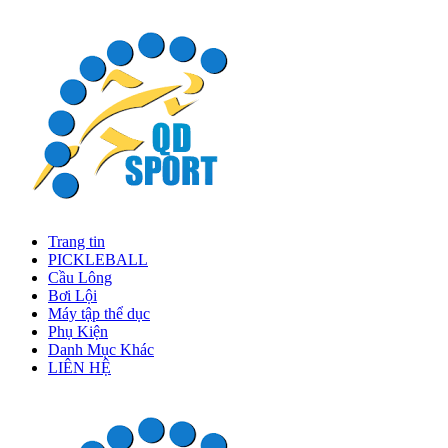
Trang tin
PICKLEBALL
Cầu Lông
Bơi Lội
Máy tập thể dục
Phụ Kiện
Danh Mục Khác
LIÊN HỆ