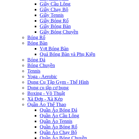
Giầy Cầu Lông
Giầy Chạy Bộ
Giầy Tennis
Giầy Bóng Rổ
Giầy Bóng Bàn
Giầy Bóng Chuyền
Bóng Rổ
Bóng Bàn
Vợt Bóng Bàn
Quả Bóng Bàn và Phụ Kiện
Bóng Đá
Bóng Chuyền
Tennis
Yoga - Aerobic
Dụng Cụ Tập Gym - Thể Hình
Dụng cụ tập cơ bụng
Boxing - Võ Thuật
Xà Đơn - Xà Kép
Quần Áo Thể Thao
Quần Áo Bóng Đá
Quần Áo Cầu Lông
Quần Áo Tennis
Quần Áo Bóng Rổ
Quần Áo Chạy Bộ
Quần Áo Bóng Chuyền