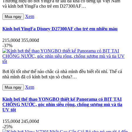
Thương hiệu đồ bơi YingFa từ lâu đã khá có tiếng tại Việt Nam
và kính bơi YingFa cho trẻ em D27300AF…
Xem
Mua ngay
Kính bơi YingFa Disney D27300AF cho trẻ em nhiều màu
215,000đ
355,000đ
-37%
Bơi lội tốt như thế nào chắc cả nhà mình đều biết rồi nhỉ. Thế cả
nhà mình đã có kính bơi xịn sò chưa?…
Xem
Mua ngay
Kính bơi thể thao YONGBO thiết kế Panorama có BỊT TAI
CHỐNG NƯỚC, góc nhìn siêu rộng, chống sương mù và tia
UV tốt
155,000đ
245,000đ
-25%