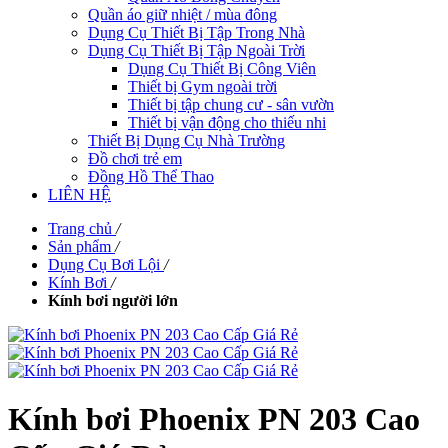
Quần áo giữ nhiệt / mùa đông
Dụng Cụ Thiết Bị Tập Trong Nhà
Dụng Cụ Thiết Bị Tập Ngoài Trời
Dụng Cụ Thiết Bị Công Viên
Thiết bị Gym ngoài trời
Thiết bị tập chung cư - sân vườn
Thiết bị vận động cho thiếu nhi
Thiết Bị Dụng Cụ Nhà Trường
Đồ chơi trẻ em
Đồng Hồ Thể Thao
LIÊN HỆ
Trang chủ
/
Sản phẩm
/
Dụng Cụ Bơi Lội
/
Kính Bơi
/
Kính bơi người lớn
Kính bơi Phoenix PN 203 Cao