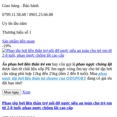
Giao hàng - Bảo hành
0799.11.58.68 / 0901.23.66.88
Uy tín lâu năm
Thương hiệu số 1
Sản phẩm liên quan
-19%
Áo phao bơi liền thân trẻ em
hay còn gọi là
phao ngực chống lật
được làm từ chất liệu xốp PE ôm ngực vòng ôm tay cho bé tập bơi
cân nặng phù hợp 12kg đến 25kg (tầm 2 đến 8 tuổi). Mua
phao
ngực tập bơi liền thân tại shopee của QDSPORT
đang có giá ưu
đãi bạn nhé!
Xem
Mua ngay
Phao tập bơi liền thân trợ nổi đỡ ngực siêu an toàn cho trẻ em
từ 2-8 tuổi, phao ngực chống lật cao cấp