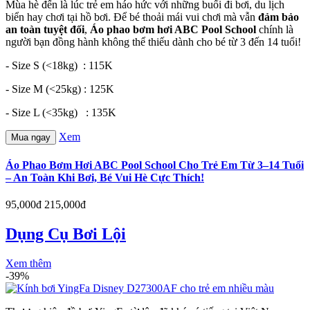
Mùa hè đến là lúc trẻ em háo hức với những buổi đi bơi, du lịch
biển hay chơi tại hồ bơi. Để bé thoải mái vui chơi mà vẫn
đảm bảo
an toàn tuyệt đối
,
Áo phao bơm hơi ABC Pool School
chính là
người bạn đồng hành không thể thiếu dành cho bé từ 3 đến 14 tuổi!
- Size S (<18kg) : 115K
- Size M (<25kg) : 125K
- Size L (<35kg) : 135K
Xem
Mua ngay
Áo Phao Bơm Hơi ABC Pool School Cho Trẻ Em Từ 3–14 Tuổi
– An Toàn Khi Bơi, Bé Vui Hè Cực Thích!
95,000đ
215,000đ
Dụng Cụ Bơi Lội
Xem thêm
-39%