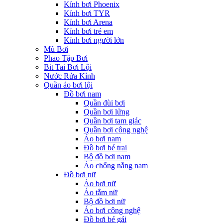
Kính bơi Phoenix
Kính bơi TYR
Kính bơi Arena
Kính bơi trẻ em
Kính bơi người lớn
Mũ Bơi
Phao Tập Bơi
Bit Tai Bơi Lội
Nước Rửa Kính
Quần áo bơi lội
Đồ bơi nam
Quần đùi bơi
Quần bơi lửng
Quần bơi tam giác
Quần bơi công nghệ
Áo bơi nam
Đồ bơi bé trai
Bộ đồ bơi nam
Áo chống nắng nam
Đồ bơi nữ
Áo bơi nữ
Áo tắm nữ
Bộ đồ bơi nữ
Áo bơi công nghệ
Đồ bơi bé gái