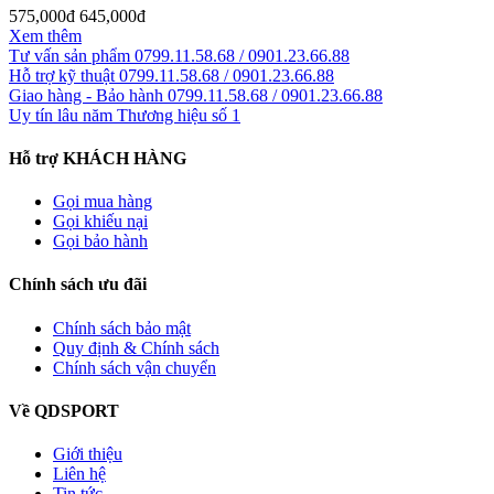
575,000đ
645,000đ
Xem thêm
Tư vấn sản phẩm
0799.11.58.68 / 0901.23.66.88
Hỗ trợ kỹ thuật
0799.11.58.68 / 0901.23.66.88
Giao hàng - Bảo hành
0799.11.58.68 / 0901.23.66.88
Uy tín lâu năm
Thương hiệu số 1
Hỗ trợ KHÁCH HÀNG
Gọi mua hàng
Gọi khiếu nại
Gọi bảo hành
Chính sách ưu đãi
Chính sách bảo mật
Quy định & Chính sách
Chính sách vận chuyển
Về QDSPORT
Giới thiệu
Liên hệ
Tin tức