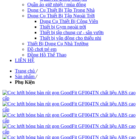
Quần áo giữ nhiệt / mùa đông
Dụng Cụ Thiết Bị Tập Trong Nhà
Dụng Cụ Thiết Bị Tập Ngoài Trời
Dụng Cụ Thiết Bị Công Viên
Thiết bị Gym ngoài trời
Thiết bị tập chung cư - sân vườn
Thiết bị vận động cho thiếu nhi
Thiết Bị Dụng Cụ Nhà Trường
Đồ chơi trẻ em
Đồng Hồ Thể Thao
LIÊN HỆ
Trang chủ
/
Sản phẩm
/
Phụ Kiện