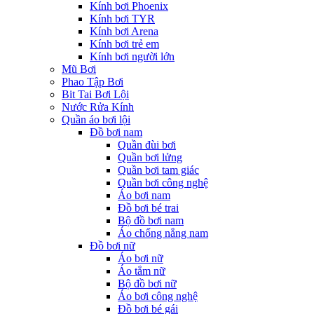
Kính bơi Phoenix
Kính bơi TYR
Kính bơi Arena
Kính bơi trẻ em
Kính bơi người lớn
Mũ Bơi
Phao Tập Bơi
Bit Tai Bơi Lội
Nước Rửa Kính
Quần áo bơi lội
Đồ bơi nam
Quần đùi bơi
Quần bơi lửng
Quần bơi tam giác
Quần bơi công nghệ
Áo bơi nam
Đồ bơi bé trai
Bộ đồ bơi nam
Áo chống nắng nam
Đồ bơi nữ
Áo bơi nữ
Áo tắm nữ
Bộ đồ bơi nữ
Áo bơi công nghệ
Đồ bơi bé gái