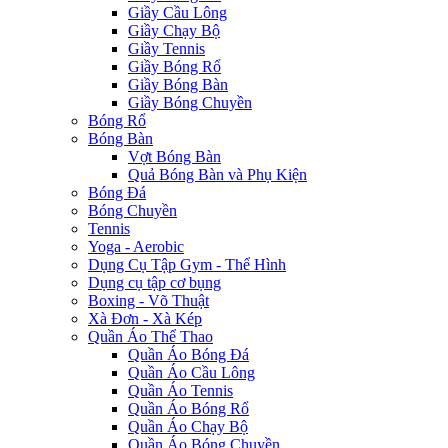
Giầy Cầu Lông
Giầy Chạy Bộ
Giầy Tennis
Giầy Bóng Rổ
Giầy Bóng Bàn
Giầy Bóng Chuyền
Bóng Rổ
Bóng Bàn
Vợt Bóng Bàn
Quả Bóng Bàn và Phụ Kiện
Bóng Đá
Bóng Chuyền
Tennis
Yoga - Aerobic
Dụng Cụ Tập Gym - Thể Hình
Dụng cụ tập cơ bụng
Boxing - Võ Thuật
Xà Đơn - Xà Kép
Quần Áo Thể Thao
Quần Áo Bóng Đá
Quần Áo Cầu Lông
Quần Áo Tennis
Quần Áo Bóng Rổ
Quần Áo Chạy Bộ
Quần Áo Bóng Chuyền