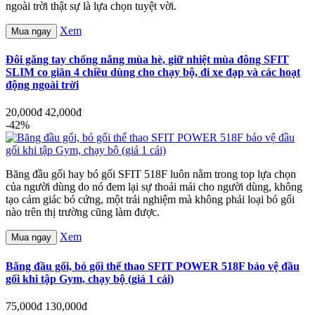
ngoài trời thật sự là lựa chọn tuyệt vời.
Xem
Mua ngay
Đôi găng tay chống nắng mùa hè, giữ nhiệt mùa đông SFIT
SLIM co giãn 4 chiều dùng cho chạy bộ, đi xe đạp và các hoạt
động ngoài trời
20,000đ
42,000đ
-42%
Băng đầu gối hay bó gối SFIT 518F luôn nằm trong top lựa chọn
của người dùng do nó đem lại sự thoải mái cho người dùng, không
tạo cảm giác bó cứng, một trải nghiệm mà không phải loại bó gối
nào trên thị trường cũng làm được.
Xem
Mua ngay
Băng đầu gối, bó gối thể thao SFIT POWER 518F bảo vệ đầu
gối khi tập Gym, chạy bộ (giá 1 cái)
75,000đ
130,000đ