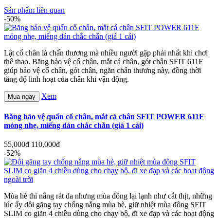
Sản phẩm liên quan
-50%
Lật cổ chân là chấn thương mà nhiều người gặp phải nhất khi chơi
thể thao. Băng bảo vệ cổ chân, mắt cá chân, gót chân SFIT 611F
giúp bảo vệ cổ chân, gót chân, ngăn chấn thương này, đồng thời
tăng độ linh hoạt của chân khi vận động.
Xem
Mua ngay
Băng bảo vệ quấn cổ chân, mắt cá chân SFIT POWER 611F
mỏng nhẹ, miếng dán chắc chắn (giá 1 cái)
55,000đ
110,000đ
-52%
Mùa hè thì nắng rát da nhưng mùa đông lại lạnh như cắt thịt, những
lúc ấy dôi găng tay chống nắng mùa hè, giữ nhiệt mùa đông SFIT
SLIM co giãn 4 chiều dùng cho chạy bộ, đi xe đạp và các hoạt động