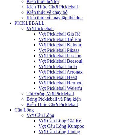
Kiến thức bơi lội
Kiến Thức Chơi Pickleball
Kiến thức về chạy bộ
Kiến thức về máy tập thể dục
PICKLEBALL
Vợt Pickleball
Vợt Pickleball Giá Rẻ
Vợt Pickleball Trẻ Em
Vợt Pickleball Kaiwin
Vợt Pickleball Pikaas
Vợt Pickleball Passion
Vợt Pickleball Beesoul
Vợt Pickleball Joola
Vợt Pickleball Arronax
Vợt Pickleball Head
Vợt Pickleball Hermod
Vợt Pickleball Weierfu
Túi Đựng Vợt Pickleball
Bóng Pickleball và Phụ kiện
Kiến Thức Chơi Pickleball
Cầu Lông
Vợt Cầu Lông
Vợt Cầu Lông Giá Rẻ
Vợt Cầu Lông Kumpoo
Vợt Cầu Lông Lining