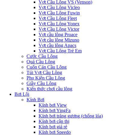
Vợt Cầu Lông VS (Venson)
Vợt Cầu Lông Vicleo
Vợt Cầu Lông Fuwin
Vợt Cầu Lông Fleet
Vợt Cầu Lông Yonex
Vợt Cầu Lông Victor
Vợt cầu lông Proace
Vợt cầu lông Mizuno
Vợt cầu lông Apacs
Vợt Cầu Lông Trẻ Em
Cước Cầu Lông
Quả Cầu Lông
Cuốn Cán Cầu Lông
Túi Vợt Cầu Lông
Phụ Kiện Cầu Lông
Giầy Cầu Lông
Kiến thức chơi cầu lông
Bơi Lội
Kính Bơi
Kính bơi View
Kính bơi YingFa
Kính bơi tráng gương (chống lóa)
Kính bơi cận thị
Kính bơi giá rẻ
Kính bơi Speedo