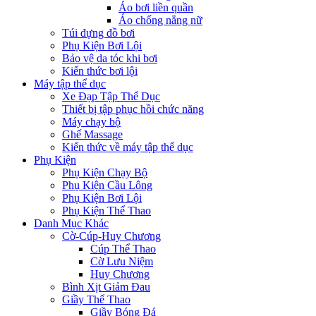
Áo bơi liền quần
Áo chống nắng nữ
Túi đựng đồ bơi
Phụ Kiện Bơi Lội
Bảo vệ da tóc khi bơi
Kiến thức bơi lội
Máy tập thể dục
Xe Đạp Tập Thể Dục
Thiết bị tập phục hồi chức năng
Máy chạy bộ
Ghế Massage
Kiến thức về máy tập thể dục
Phụ Kiện
Phụ Kiện Chạy Bộ
Phụ Kiện Cầu Lông
Phụ Kiện Bơi Lội
Phụ Kiện Thể Thao
Danh Mục Khác
Cờ-Cúp-Huy Chương
Cúp Thể Thao
Cờ Lưu Niệm
Huy Chương
Bình Xịt Giảm Đau
Giầy Thể Thao
Giầy Bóng Đá