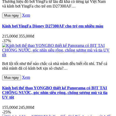
Thương hiệu đồ bơi YingFa từ lâu đã khá có tiếng tại Việt Nam
và kính bơi YingFa cho trẻ em D27300AF…
Xem
Mua ngay
Kính bơi YingFa Disney D27300AF cho trẻ em nhiều màu
215,000đ
355,000đ
-37%
Bơi lội tốt như thế nào chắc cả nhà mình đều biết rồi nhỉ. Thế cả
nhà mình đã có kính bơi xịn sò chưa?…
Xem
Mua ngay
Kính bơi thể thao YONGBO thiết kế Panorama có BỊT TAI
CHỐNG NƯỚC, góc nhìn siêu rộng, chống sương mù và tia
UV tốt
155,000đ
245,000đ
-25%