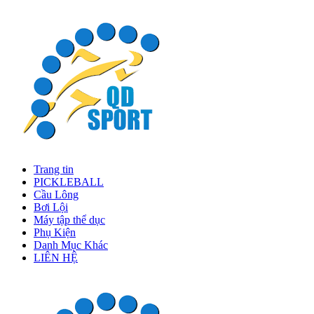
Trang tin
PICKLEBALL
Cầu Lông
Bơi Lội
Máy tập thể dục
Phụ Kiện
Danh Mục Khác
LIÊN HỆ