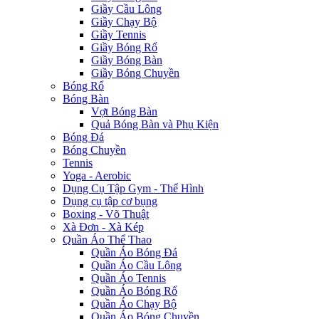
Giầy Cầu Lông
Giầy Chạy Bộ
Giầy Tennis
Giầy Bóng Rổ
Giầy Bóng Bàn
Giầy Bóng Chuyền
Bóng Rổ
Bóng Bàn
Vợt Bóng Bàn
Quả Bóng Bàn và Phụ Kiện
Bóng Đá
Bóng Chuyền
Tennis
Yoga - Aerobic
Dụng Cụ Tập Gym - Thể Hình
Dụng cụ tập cơ bụng
Boxing - Võ Thuật
Xà Đơn - Xà Kép
Quần Áo Thể Thao
Quần Áo Bóng Đá
Quần Áo Cầu Lông
Quần Áo Tennis
Quần Áo Bóng Rổ
Quần Áo Chạy Bộ
Quần Áo Bóng Chuyền