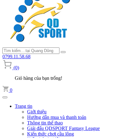
0799.11.58.68
(0)
Giỏ hàng của bạn trống!
0
Trang tin
Giới thiệu
Hướng dẫn mua và thanh toán
Thông tin thể thao
Giải đấu QDSPORT Fantasy League
Kiến thức chơi cầu lông