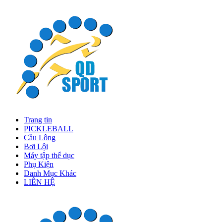
Trang tin
PICKLEBALL
Cầu Lông
Bơi Lội
Máy tập thể dục
Phụ Kiện
Danh Mục Khác
LIÊN HỆ