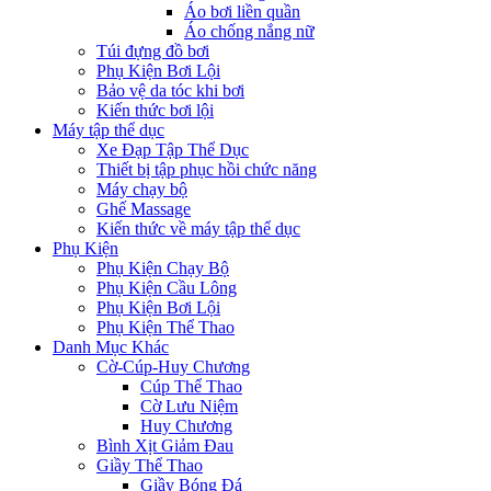
Áo bơi liền quần
Áo chống nắng nữ
Túi đựng đồ bơi
Phụ Kiện Bơi Lội
Bảo vệ da tóc khi bơi
Kiến thức bơi lội
Máy tập thể dục
Xe Đạp Tập Thể Dục
Thiết bị tập phục hồi chức năng
Máy chạy bộ
Ghế Massage
Kiến thức về máy tập thể dục
Phụ Kiện
Phụ Kiện Chạy Bộ
Phụ Kiện Cầu Lông
Phụ Kiện Bơi Lội
Phụ Kiện Thể Thao
Danh Mục Khác
Cờ-Cúp-Huy Chương
Cúp Thể Thao
Cờ Lưu Niệm
Huy Chương
Bình Xịt Giảm Đau
Giầy Thể Thao
Giầy Bóng Đá