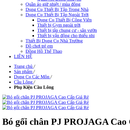
Quần áo giữ nhiệt / mùa đông
Dụng Cụ Thiết Bị Tập Trong Nhà
Dụng Cụ Thiết Bị Tập Ngoài Trời
Dụng Cụ Thiết Bị Công Viên
Thiết bị Gym ngoài trời
Thiết bị tập chung cư - sân vườn
Thiết bị vận động cho thiếu nhi
Thiết Bị Dụng Cụ Nhà Trường
Đồ chơi trẻ em
Đồng Hồ Thể Thao
LIÊN HỆ
Trang chủ
/
Sản phẩm
/
Dụng Cụ Các Môn
/
Cầu Lông
/
Phụ Kiện Cầu Lông
Bó gối chân PJ PROJAGA Cao 