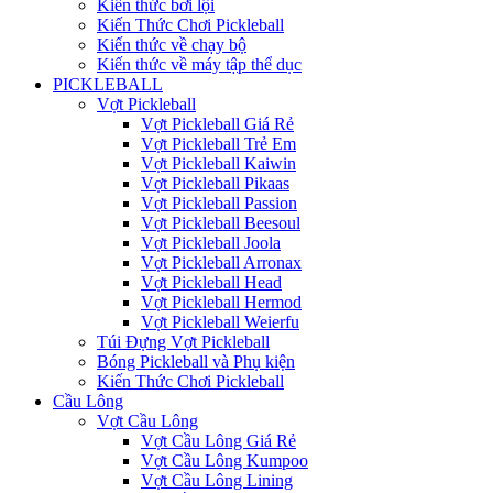
Kiến thức bơi lội
Kiến Thức Chơi Pickleball
Kiến thức về chạy bộ
Kiến thức về máy tập thể dục
PICKLEBALL
Vợt Pickleball
Vợt Pickleball Giá Rẻ
Vợt Pickleball Trẻ Em
Vợt Pickleball Kaiwin
Vợt Pickleball Pikaas
Vợt Pickleball Passion
Vợt Pickleball Beesoul
Vợt Pickleball Joola
Vợt Pickleball Arronax
Vợt Pickleball Head
Vợt Pickleball Hermod
Vợt Pickleball Weierfu
Túi Đựng Vợt Pickleball
Bóng Pickleball và Phụ kiện
Kiến Thức Chơi Pickleball
Cầu Lông
Vợt Cầu Lông
Vợt Cầu Lông Giá Rẻ
Vợt Cầu Lông Kumpoo
Vợt Cầu Lông Lining