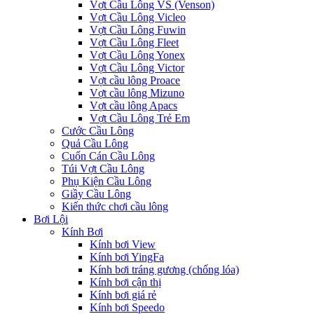
Vợt Cầu Lông VS (Venson)
Vợt Cầu Lông Vicleo
Vợt Cầu Lông Fuwin
Vợt Cầu Lông Fleet
Vợt Cầu Lông Yonex
Vợt Cầu Lông Victor
Vợt cầu lông Proace
Vợt cầu lông Mizuno
Vợt cầu lông Apacs
Vợt Cầu Lông Trẻ Em
Cước Cầu Lông
Quả Cầu Lông
Cuốn Cán Cầu Lông
Túi Vợt Cầu Lông
Phụ Kiện Cầu Lông
Giầy Cầu Lông
Kiến thức chơi cầu lông
Bơi Lội
Kính Bơi
Kính bơi View
Kính bơi YingFa
Kính bơi tráng gương (chống lóa)
Kính bơi cận thị
Kính bơi giá rẻ
Kính bơi Speedo