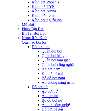
Kính bơi Phoenix
Kính bơi TYR
Kính bơi Arena
Kính bơi trẻ em
Kính bơi người lớn
Mũ Bơi
Phao Tập Bơi
Bit Tai Bơi Lội
Nước Rửa Kính
Quần áo bơi lội
Đồ bơi nam
Quần đùi bơi
Quần bơi lửng
Quần bơi tam giác
Quần bơi công nghệ
Áo bơi nam
Đồ bơi bé trai
Bộ đồ bơi nam
Áo chống nắng nam
Đồ bơi nữ
Áo bơi nữ
Áo tắm nữ
Bộ đồ bơi nữ
Áo bơi công nghệ
Đồ bơi bé gái