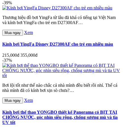
-39%
Thương hiệu đồ bơi YingFa từ lâu đã khá có tiếng tại Việt Nam
và kính bơi YingFa cho trẻ em D27300AF…
Xem
Mua ngay
Kính bơi YingFa Disney D27300AF cho trẻ em nhiều màu
215,000đ
355,000đ
-37%
Bơi lội tốt như thế nào chắc cả nhà mình đều biết rồi nhỉ. Thế cả
nhà mình đã có kính bơi xịn sò chưa?…
Xem
Mua ngay
Kính bơi thể thao YONGBO thiết kế Panorama có BỊT TAI
CHỐNG NƯỚC, góc nhìn siêu rộng, chống sương mù và tia
UV tốt