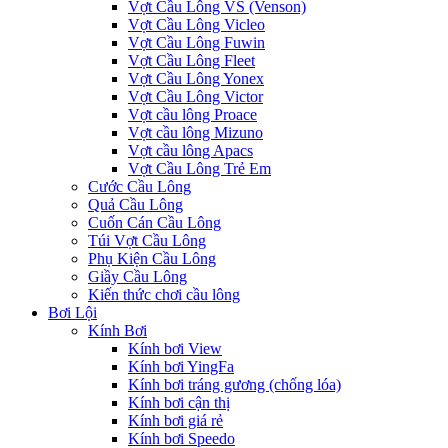
Vợt Cầu Lông VS (Venson)
Vợt Cầu Lông Vicleo
Vợt Cầu Lông Fuwin
Vợt Cầu Lông Fleet
Vợt Cầu Lông Yonex
Vợt Cầu Lông Victor
Vợt cầu lông Proace
Vợt cầu lông Mizuno
Vợt cầu lông Apacs
Vợt Cầu Lông Trẻ Em
Cước Cầu Lông
Quả Cầu Lông
Cuốn Cán Cầu Lông
Túi Vợt Cầu Lông
Phụ Kiện Cầu Lông
Giầy Cầu Lông
Kiến thức chơi cầu lông
Bơi Lội
Kính Bơi
Kính bơi View
Kính bơi YingFa
Kính bơi tráng gương (chống lóa)
Kính bơi cận thị
Kính bơi giá rẻ
Kính bơi Speedo