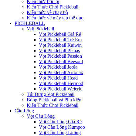
Kiến thức bơi lội
Kiến Thức Chơi Pickleball
Kiến thức về chạy bộ
Kiến thức về máy tập thể dục
PICKLEBALL
Vợt Pickleball
Vợt Pickleball Giá Rẻ
Vợt Pickleball Trẻ Em
Vợt Pickleball Kaiwin
Vợt Pickleball Pikaas
Vợt Pickleball Passion
Vợt Pickleball Beesoul
Vợt Pickleball Joola
Vợt Pickleball Arronax
Vợt Pickleball Head
Vợt Pickleball Hermod
Vợt Pickleball Weierfu
Túi Đựng Vợt Pickleball
Bóng Pickleball và Phụ kiện
Kiến Thức Chơi Pickleball
Cầu Lông
Vợt Cầu Lông
Vợt Cầu Lông Giá Rẻ
Vợt Cầu Lông Kumpoo
Vợt Cầu Lông Lining