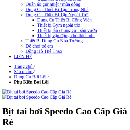
Quần áo giữ nhiệt / mùa đông
Dụng Cụ Thiết Bị Tập Trong Nhà
Dụng Cụ Thiết Bị Tập Ngoài Trời
Dụng Cụ Thiết Bị Công Viên
Thiết bị Gym ngoài trời
Thiết bị tập chung cư - sân vườn
Thiết bị vận động cho thiếu nhi
Thiết Bị Dụng Cụ Nhà Trường
Đồ chơi trẻ em
Đồng Hồ Thể Thao
LIÊN HỆ
Trang chủ
/
Sản phẩm
/
Dụng Cụ Bơi Lội
/
Phụ Kiện Bơi Lội
Bịt tai bơi Speedo Cao Cấp Giá
Rẻ