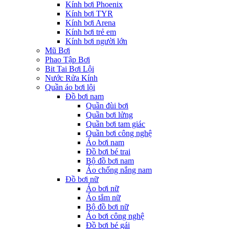
Kính bơi Phoenix
Kính bơi TYR
Kính bơi Arena
Kính bơi trẻ em
Kính bơi người lớn
Mũ Bơi
Phao Tập Bơi
Bit Tai Bơi Lội
Nước Rửa Kính
Quần áo bơi lội
Đồ bơi nam
Quần đùi bơi
Quần bơi lửng
Quần bơi tam giác
Quần bơi công nghệ
Áo bơi nam
Đồ bơi bé trai
Bộ đồ bơi nam
Áo chống nắng nam
Đồ bơi nữ
Áo bơi nữ
Áo tắm nữ
Bộ đồ bơi nữ
Áo bơi công nghệ
Đồ bơi bé gái