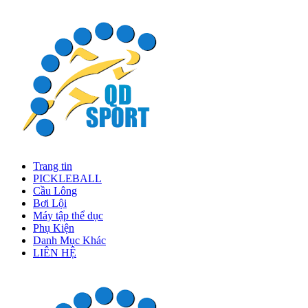
Trang tin
PICKLEBALL
Cầu Lông
Bơi Lội
Máy tập thể dục
Phụ Kiện
Danh Mục Khác
LIÊN HỆ