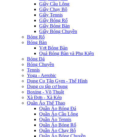
Giầy Cầu Lông
Giầy Chạy Bộ
Giầy Tennis
Giầy Bóng Rổ
Giầy Bóng Bàn
Giầy Bóng Chuyền
Bóng Rổ
Bóng Bàn
Vợt Bóng Bàn
Quả Bóng Bàn và Phụ Kiện
Bóng Đá
Bóng Chuyền
Tennis
Yoga - Aerobic
Dụng Cụ Tập Gym - Thể Hình
Dụng cụ tập cơ bụng
Boxing - Võ Thuật
Xà Đơn - Xà Kép
Quần Áo Thể Thao
Quần Áo Bóng Đá
Quần Áo Cầu Lông
Quần Áo Tennis
Quần Áo Bóng Rổ
Quần Áo Chạy Bộ
Quần Áo Bóng Chuyền