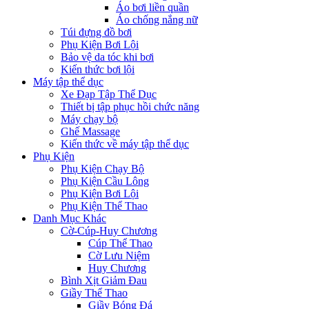
Áo bơi liền quần
Áo chống nắng nữ
Túi đựng đồ bơi
Phụ Kiện Bơi Lội
Bảo vệ da tóc khi bơi
Kiến thức bơi lội
Máy tập thể dục
Xe Đạp Tập Thể Dục
Thiết bị tập phục hồi chức năng
Máy chạy bộ
Ghế Massage
Kiến thức về máy tập thể dục
Phụ Kiện
Phụ Kiện Chạy Bộ
Phụ Kiện Cầu Lông
Phụ Kiện Bơi Lội
Phụ Kiện Thể Thao
Danh Mục Khác
Cờ-Cúp-Huy Chương
Cúp Thể Thao
Cờ Lưu Niệm
Huy Chương
Bình Xịt Giảm Đau
Giầy Thể Thao
Giầy Bóng Đá