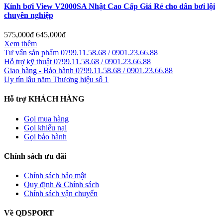
Kính bơi View V2000SA Nhật Cao Cấp Giá Rẻ cho dân bơi lội
chuyên nghiệp
575,000đ
645,000đ
Xem thêm
Tư vấn sản phẩm
0799.11.58.68 / 0901.23.66.88
Hỗ trợ kỹ thuật
0799.11.58.68 / 0901.23.66.88
Giao hàng - Bảo hành
0799.11.58.68 / 0901.23.66.88
Uy tín lâu năm
Thương hiệu số 1
Hỗ trợ KHÁCH HÀNG
Gọi mua hàng
Gọi khiếu nại
Gọi bảo hành
Chính sách ưu đãi
Chính sách bảo mật
Quy định & Chính sách
Chính sách vận chuyển
Về QDSPORT